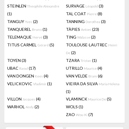
STEINLEN
SURVAGE
(3)
Theophile Alexandre
Léopold
(1)
TAL COAT
(8)
Pierre
TANGUY
(2)
TANNING
(3)
Yves
Dorothea
TANQUEREL
(1)
TÀPIES
(23)
Bruno
Antoni
TELEMAQUE
(3)
TING
(2)
Hervé
Walasse
TITUS CARMEL
(5)
TOULOUSE-LAUTREC
Gérard
Henri
(2)
De
TOYEN
(3)
TZARA
(1)
Tristan
UBAC
(17)
UTRILLO
(4)
Raoul
Maurice
VAN DONGEN
(4)
VAN VELDE
(6)
Kees
Bram
VELICKOVIC
(1)
VIEIRA DA SILVA
Vladimir
Maria Helena
(1)
VILLON
(4)
VLAMINCK
(5)
Jacques
Maurice De
WARHOL
(2)
WOLS
(1)
Andy
ZAO
(7)
Wou-Ki