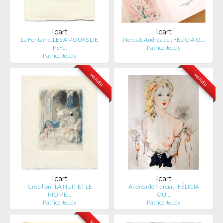
Icart
Icart
La Fontaine. LES AMOURS DE
Nerciat, Andréa de : FÉLICIA O…
PSY…
Patrice Jeudy
Patrice Jeudy
vendu
vendu
Icart
Icart
Crébillon : LA NUIT ET LE
Andréa de Nerciat : FÉLICIA
MOME…
OU…
Patrice Jeudy
Patrice Jeudy