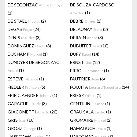
DE SEGONZAC
DE SOUZA-CARDOSO
André Dunoyer
(1)
(3)
Amadeo
DE STAEL
(2)
DEBRÉ
(1)
Nicolas
Olivier
DEGAS
(24)
DELAUNAY
(3)
Edgar
Sonia
DENIS
(3)
DERAIN
(3)
Maurice
André
DOMINGUEZ
(3)
DUBUFFET
(10)
Oscar
Jean
DUCHAMP
(1)
DUFY
(14)
Marcel
Raoul
DUNOYER DE SEGONZAC
ERNST
(12)
Max
(1)
ERRO
(1)
André
Gudmundur
ESTEVE
(1)
FAUTRIER
(6)
Maurice
Jean
FIEDLER
(5)
FOUJITA
(14)
François
Leonard Tsuguharu
FRIEDLAENDER
(1)
FRIESZ
(1)
Johnny
Othon
GARACHE
(8)
GENTILINI
(1)
Claude
Franco
GIACOMETTI
(20)
GRAU SALA
(1)
Alberto
Emilio
GRIS
(10)
GROMAIRE
(2)
Juan
Marcel
GROSZ
(1)
HAMAGUCHI
(1)
George
Yozo
HASEGAWA
(1)
HASEGAWA
(3)
Shoichi
Kiyoshi