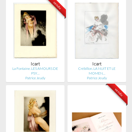
vendu
Icart
Icart
La Fontaine. LES AMOURS DE
Crébillon. LA NUIT ET LE
PSY…
MOMEN…
Patrice Jeudy
Patrice Jeudy
vendu