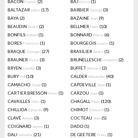
BACON
(2)
BAJ
(1)
Francis
Enrico
BALTAZAR
(17)
BARBIER
(3)
Julius
George
BAYA
(2)
BAZAINE
(9)
Jean
BEAUDIN
(2)
BELLMER
(10)
André
Hans
BONFILS
(1)
BONNARD
(6)
Robert
Pierre
BORES
(1)
BOURGEOIS
(1)
Francisco
Louise
BRAQUE
(27)
BRASILIER
(1)
Georges
Andre
BRAUNER
(3)
BRUNELLESCHI
(2)
Victor
Umberto
BRYEN
(3)
BUFFET
(2)
Camille
Bernard
BURY
(10)
CALDER
(40)
Pol
Alexander
CAMACHO
(1)
CAPDEVILLE
(1)
Jorge
Jean
CARTIER BRESSON
(1)
CARZOU
(1)
Henri
Jean
CAVAILLES
(1)
CHAGALL
(120)
Jules
Marc
CHILLIDA
(9)
CHIMOT
(1)
Eduardo
Edouard
CLAVÉ
(3)
COCTEAU
(5)
Antoni
Jean
COIGNARD
(1)
DADO
(1)
James
DALI
(21)
DE GEETERE
(1)
Salvador
Frans