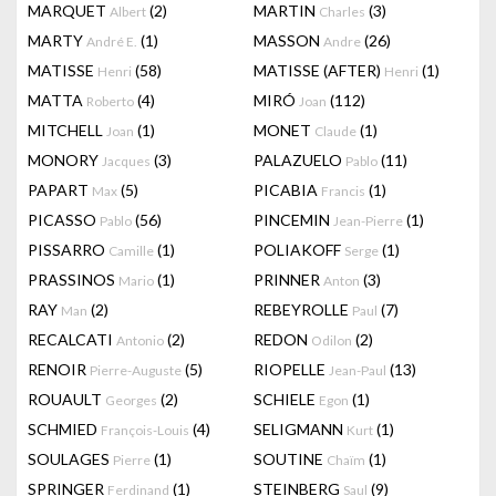
MARQUET
(2)
MARTIN
(3)
Albert
Charles
MARTY
(1)
MASSON
(26)
André E.
Andre
MATISSE
(58)
MATISSE (AFTER)
(1)
Henri
Henri
MATTA
(4)
MIRÓ
(112)
Roberto
Joan
MITCHELL
(1)
MONET
(1)
Joan
Claude
MONORY
(3)
PALAZUELO
(11)
Jacques
Pablo
PAPART
(5)
PICABIA
(1)
Max
Francis
PICASSO
(56)
PINCEMIN
(1)
Pablo
Jean-Pierre
PISSARRO
(1)
POLIAKOFF
(1)
Camille
Serge
PRASSINOS
(1)
PRINNER
(3)
Mario
Anton
RAY
(2)
REBEYROLLE
(7)
Man
Paul
RECALCATI
(2)
REDON
(2)
Antonio
Odilon
RENOIR
(5)
RIOPELLE
(13)
Pierre-Auguste
Jean-Paul
ROUAULT
(2)
SCHIELE
(1)
Georges
Egon
SCHMIED
(4)
SELIGMANN
(1)
François-Louis
Kurt
SOULAGES
(1)
SOUTINE
(1)
Pierre
Chaïm
SPRINGER
(1)
STEINBERG
(9)
Ferdinand
Saul