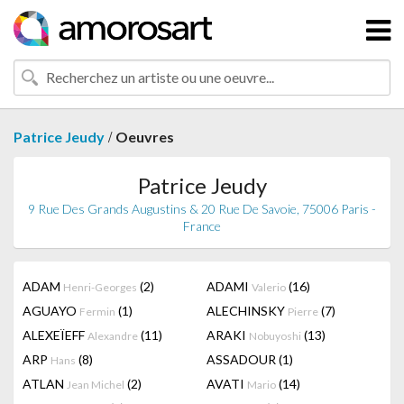
/
Patrice Jeudy
Oeuvres
Patrice Jeudy
9 Rue Des Grands Augustins & 20 Rue De Savoie, 75006 Paris -
France
ADAM
(2)
ADAMI
(16)
Henri-Georges
Valerio
AGUAYO
(1)
ALECHINSKY
(7)
Fermin
Pierre
ALEXEÏEFF
(11)
ARAKI
(13)
Alexandre
Nobuyoshi
ARP
(8)
ASSADOUR
(1)
Hans
ATLAN
(2)
AVATI
(14)
Jean Michel
Mario