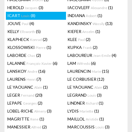
HEROLD
(3)
IACOVLEFF
(1)
Jacques
Alexandre
ICART
(8)
INDIANA
(1)
Louis
Robert
JOUVE
(4)
KANDINSKY
(13)
Paul
Wassily
KELLY
(5)
KIEFER
(1)
Ellsworth
Anselm
KLAPHECK
(2)
KLEE
(2)
Konrad
Paul
KLOSSOWSKI
(1)
KUPKA
(2)
Pierre
Frank
LABORDE
(2)
LABOUREUR
(4)
Chas
Jean-Emile
LALANNE
(6)
LAM
(6)
François-Xavier
Wifredo
LANSKOY
(16)
LAURENCIN
(15)
Andre
Marie
LAURENS
(7)
LE CORBUSIER
(12)
Henri
LE YAOUANC
(1)
LE YAOUANC
(2)
Alain
Alain
LEGER
(20)
LEGRAND
(3)
Fernand
Louis
LEPAPE
(2)
LINDNER
(1)
Georges
Richard
LOBEL-RICHE
(3)
LYDIS
(1)
Almery
Mariette
MAGRITTE
(1)
MAILLOL
(1)
Rene
Aristide
MANESSIER
(2)
MARCOUSSIS
(3)
Alfred
Louis