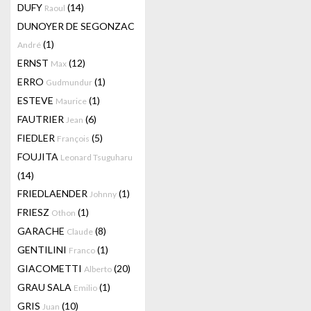
DUFY
(14)
Raoul
DUNOYER DE SEGONZAC
(1)
André
ERNST
(12)
Max
ERRO
(1)
Gudmundur
ESTEVE
(1)
Maurice
FAUTRIER
(6)
Jean
FIEDLER
(5)
François
FOUJITA
Leonard Tsuguharu
(14)
FRIEDLAENDER
(1)
Johnny
FRIESZ
(1)
Othon
GARACHE
(8)
Claude
GENTILINI
(1)
Franco
GIACOMETTI
(20)
Alberto
GRAU SALA
(1)
Emilio
GRIS
(10)
Juan