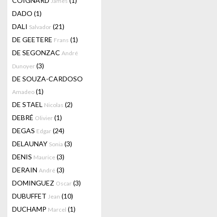
COIGNARD
(1)
James
DADO
(1)
DALI
(21)
Salvador
DE GEETERE
(1)
Frans
DE SEGONZAC
André
(3)
Dunoyer
DE SOUZA-CARDOSO
(1)
Amadeo
DE STAEL
(2)
Nicolas
DEBRÉ
(1)
Olivier
DEGAS
(24)
Edgar
DELAUNAY
(3)
Sonia
DENIS
(3)
Maurice
DERAIN
(3)
André
DOMINGUEZ
(3)
Oscar
DUBUFFET
(10)
Jean
DUCHAMP
(1)
Marcel