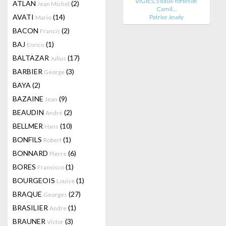
VIGIES. 5 eaux-fortes de
ATLAN
(2)
Jean Michel
Camil…
AVATI
(14)
Patrice Jeudy
Mario
BACON
(2)
Francis
BAJ
(1)
Enrico
BALTAZAR
(17)
Julius
BARBIER
(3)
George
BAYA
(2)
BAZAINE
(9)
Jean
BEAUDIN
(2)
André
BELLMER
(10)
Hans
BONFILS
(1)
Robert
BONNARD
(6)
Pierre
BORES
(1)
Francisco
BOURGEOIS
(1)
Louise
BRAQUE
(27)
Georges
BRASILIER
(1)
Andre
BRAUNER
(3)
Victor