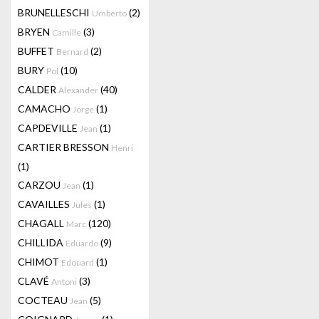
BRUNELLESCHI
(2)
Umberto
BRYEN
(3)
Camille
BUFFET
(2)
Bernard
BURY
(10)
Pol
CALDER
(40)
Alexander
CAMACHO
(1)
Jorge
CAPDEVILLE
(1)
Jean
CARTIER BRESSON
Henri
(1)
CARZOU
(1)
Jean
CAVAILLES
(1)
Jules
CHAGALL
(120)
Marc
CHILLIDA
(9)
Eduardo
CHIMOT
(1)
Edouard
CLAVÉ
(3)
Antoni
COCTEAU
(5)
Jean