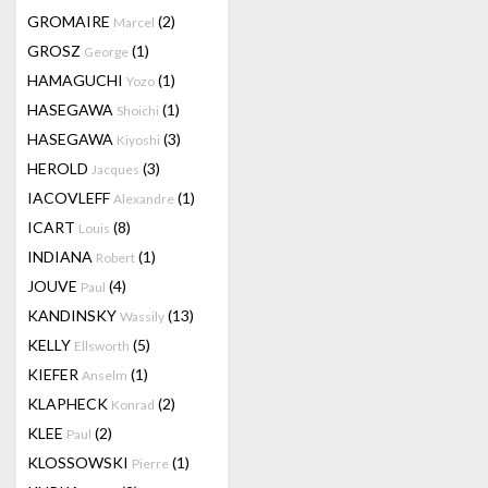
GROMAIRE
(2)
Marcel
GROSZ
(1)
George
HAMAGUCHI
(1)
Yozo
HASEGAWA
(1)
Shoichi
HASEGAWA
(3)
Kiyoshi
HEROLD
(3)
Jacques
IACOVLEFF
(1)
Alexandre
ICART
(8)
Louis
INDIANA
(1)
Robert
JOUVE
(4)
Paul
KANDINSKY
(13)
Wassily
KELLY
(5)
Ellsworth
KIEFER
(1)
Anselm
KLAPHECK
(2)
Konrad
KLEE
(2)
Paul
KLOSSOWSKI
(1)
Pierre