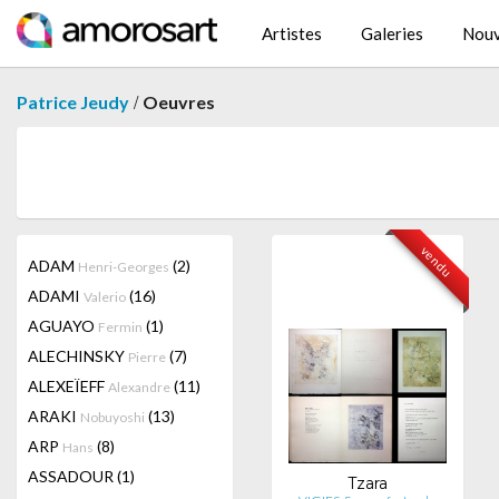
Artistes
Galeries
Nouv
/
Patrice Jeudy
Oeuvres
vendu
ADAM
(2)
Henri-Georges
ADAMI
(16)
Valerio
AGUAYO
(1)
Fermin
ALECHINSKY
(7)
Pierre
ALEXEÏEFF
(11)
Alexandre
ARAKI
(13)
Nobuyoshi
ARP
(8)
Hans
ASSADOUR
(1)
Tzara