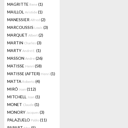
MAGRITTE
(1)
Rene
MAILLOL
(1)
Aristide
MANESSIER
(2)
Alfred
MARCOUSSIS
(3)
Louis
MARQUET
(2)
Albert
MARTIN
(3)
Charles
MARTY
(1)
André E.
MASSON
(26)
Andre
MATISSE
(58)
Henri
MATISSE (AFTER)
(1)
Henri
MATTA
(4)
Roberto
MIRÓ
(112)
Joan
MITCHELL
(1)
Joan
MONET
(1)
Claude
MONORY
(3)
Jacques
PALAZUELO
(11)
Pablo
PAPART
(5)
Max