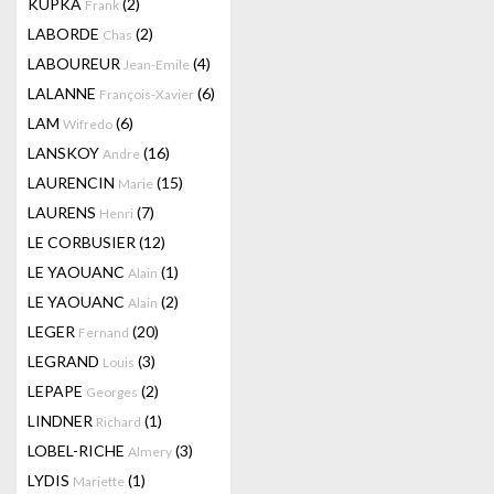
KUPKA
(2)
Frank
LABORDE
(2)
Chas
LABOUREUR
(4)
Jean-Emile
LALANNE
(6)
François-Xavier
LAM
(6)
Wifredo
LANSKOY
(16)
Andre
LAURENCIN
(15)
Marie
LAURENS
(7)
Henri
LE CORBUSIER
(12)
LE YAOUANC
(1)
Alain
LE YAOUANC
(2)
Alain
LEGER
(20)
Fernand
LEGRAND
(3)
Louis
LEPAPE
(2)
Georges
LINDNER
(1)
Richard
LOBEL-RICHE
(3)
Almery
LYDIS
(1)
Mariette