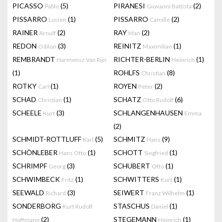
PICASSO
(5)
PIRANESI
(2)
Pablo
Giovanni Battista
PISSARRO
(1)
PISSARRO
(2)
Lucien
Camille
RAINER
(2)
RAY
(2)
Arnulf
Man
REDON
(3)
REINITZ
(1)
Odilon
Maximilian
REMBRANDT
RICHTER-BERLIN
(1)
Harmensz Van Rijn
Heinrich
(1)
ROHLFS
(8)
Christian
ROTKY
(1)
ROYEN
(2)
Carl
Peter
SCHAD
(1)
SCHATZ
(6)
Christian
Otto Rudolf
SCHEELE
(3)
SCHLANGENHAUSEN
Kurt
Emma
(2)
SCHMIDT-ROTTLUFF
(5)
SCHMITZ
(9)
Karl
Hans
SCHÖNLEBER
(1)
SCHOTT
(1)
Hans Otto
Siegfried
SCHRIMPF
(3)
SCHUBERT
(1)
Georg
Otto
SCHWIMBECK
(1)
SCHWITTERS
(1)
Fritz
Kurt
SEEWALD
(3)
SEIWERT
(1)
Richard
Franz Wilhelm
SONDERBORG
STASCHUS
(1)
Kurt Rudolf
Daniel
(2)
STEGEMANN
(1)
Hoffmann
Heinrich