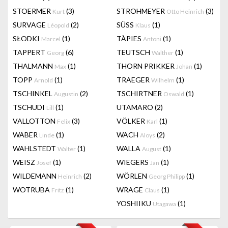
STOERMER
(3)
STROHMEYER
(3)
Kurt
Otto Heinrich
SURVAGE
(2)
SÜSS
(1)
Léopold
Klaus
SŁODKI
(1)
TÀPIES
(1)
Marcel
Antoni
TAPPERT
(6)
TEUTSCH
(1)
Georg
Walther
THALMANN
(1)
THORN PRIKKER
(1)
Max
Johan
TOPP
(1)
TRAEGER
(1)
Arnold
Wilhelm
TSCHINKEL
(2)
TSCHIRTNER
(1)
Augustin
Oswald
TSCHUDI
(1)
UTAMARO
(2)
Lill
VALLOTTON
(3)
VÖLKER
(1)
Felix
Karl
WABER
(1)
WACH
(2)
Linde
Aloys
WAHLSTEDT
(1)
WALLA
(1)
Walter
August
WEISZ
(1)
WIEGERS
(1)
Josef
Jan
WILDEMANN
(2)
WÖRLEN
(1)
Heinrich
Georg Philipp
WOTRUBA
(1)
WRAGE
(1)
Fritz
Claus
YOSHIIKU
(1)
Utagawa