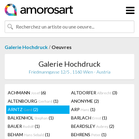
/
Galerie Hochdruck
Oeuvres
Galerie Hochdruck
Friedmanngasse 12/5 , 1160 Wien - Austria
ACHMANN
(6)
ALTDORFER
(3)
Josef
Albrecht
ALTENBOURG
(1)
ANONYME
(2)
Gerhard
ARNTZ
(2)
ARP
(1)
Gerd
Hans
BALKENHOL
(1)
BARLACH
(1)
Stephan
Ernst
BAUER
(1)
BEARDSLEY
(2)
Rudolf
Aubrey
BEHAM
(1)
BEHRENS
(1)
Hans Sebald
Peter