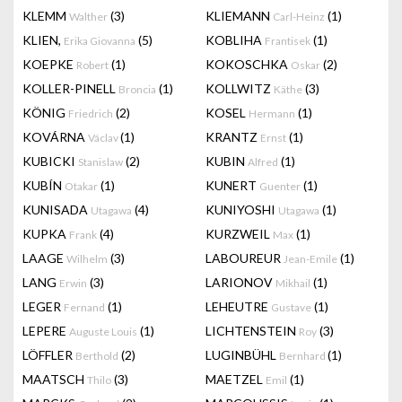
KLEMM
(3)
KLIEMANN
(1)
Walther
Carl-Heinz
KLIEN,
(5)
KOBLIHA
(1)
Erika Giovanna
Frantisek
KOEPKE
(1)
KOKOSCHKA
(2)
Robert
Oskar
KOLLER-PINELL
(1)
KOLLWITZ
(3)
Broncia
Käthe
KÖNIG
(2)
KOSEL
(1)
Friedrich
Hermann
KOVÁRNA
(1)
KRANTZ
(1)
Václav
Ernst
KUBICKI
(2)
KUBIN
(1)
Stanislaw
Alfred
KUBÍN
(1)
KUNERT
(1)
Otakar
Guenter
KUNISADA
(4)
KUNIYOSHI
(1)
Utagawa
Utagawa
KUPKA
(4)
KURZWEIL
(1)
Frank
Max
LAAGE
(3)
LABOUREUR
(1)
Wilhelm
Jean-Emile
LANG
(3)
LARIONOV
(1)
Erwin
Mikhail
LEGER
(1)
LEHEUTRE
(1)
Fernand
Gustave
LEPERE
(1)
LICHTENSTEIN
(3)
Auguste Louis
Roy
LÖFFLER
(2)
LUGINBÜHL
(1)
Berthold
Bernhard
MAATSCH
(3)
MAETZEL
(1)
Thilo
Emil