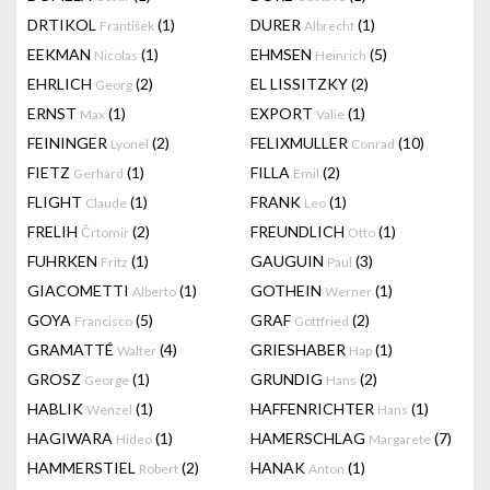
DRTIKOL
(1)
DURER
(1)
František
Albrecht
EEKMAN
(1)
EHMSEN
(5)
Nicolas
Heinrich
EHRLICH
(2)
EL LISSITZKY
(2)
Georg
ERNST
(1)
EXPORT
(1)
Max
Valie
FEININGER
(2)
FELIXMULLER
(10)
Lyonel
Conrad
FIETZ
(1)
FILLA
(2)
Gerhard
Emil
FLIGHT
(1)
FRANK
(1)
Claude
Leo
FRELIH
(2)
FREUNDLICH
(1)
Črtomir
Otto
FUHRKEN
(1)
GAUGUIN
(3)
Fritz
Paul
GIACOMETTI
(1)
GOTHEIN
(1)
Alberto
Werner
GOYA
(5)
GRAF
(2)
Francisco
Gottfried
GRAMATTÉ
(4)
GRIESHABER
(1)
Walter
Hap
GROSZ
(1)
GRUNDIG
(2)
George
Hans
HABLIK
(1)
HAFFENRICHTER
(1)
Wenzel
Hans
HAGIWARA
(1)
HAMERSCHLAG
(7)
Hideo
Margarete
HAMMERSTIEL
(2)
HANAK
(1)
Robert
Anton