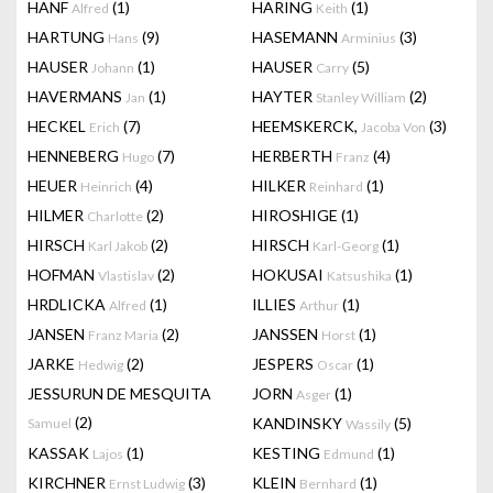
HANF
(1)
HARING
(1)
Alfred
Keith
HARTUNG
(9)
HASEMANN
(3)
Hans
Arminius
HAUSER
(1)
HAUSER
(5)
Johann
Carry
HAVERMANS
(1)
HAYTER
(2)
Jan
Stanley William
HECKEL
(7)
HEEMSKERCK,
(3)
Erich
Jacoba Von
HENNEBERG
(7)
HERBERTH
(4)
Hugo
Franz
HEUER
(4)
HILKER
(1)
Heinrich
Reinhard
HILMER
(2)
HIROSHIGE
(1)
Charlotte
HIRSCH
(2)
HIRSCH
(1)
Karl Jakob
Karl-Georg
HOFMAN
(2)
HOKUSAI
(1)
Vlastislav
Katsushika
HRDLICKA
(1)
ILLIES
(1)
Alfred
Arthur
JANSEN
(2)
JANSSEN
(1)
Franz Maria
Horst
JARKE
(2)
JESPERS
(1)
Hedwig
Oscar
JESSURUN DE MESQUITA
JORN
(1)
Asger
(2)
KANDINSKY
(5)
Samuel
Wassily
KASSAK
(1)
KESTING
(1)
Lajos
Edmund
KIRCHNER
(3)
KLEIN
(1)
Ernst Ludwig
Bernhard