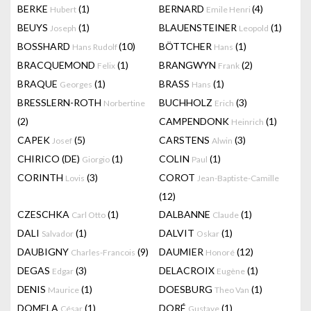
BERKE
(1)
BERNARD
(4)
Hubert
Emile Henri
BEUYS
(1)
BLAUENSTEINER
(1)
Joseph
Leopold
BOSSHARD
(10)
BÖTTCHER
(1)
Hans Rudolf
Hans
BRACQUEMOND
(1)
BRANGWYN
(2)
Felix
Frank
BRAQUE
(1)
BRASS
(1)
Georges
Hans
BRESSLERN-ROTH
BUCHHOLZ
(3)
Norbertine
Erich
(2)
CAMPENDONK
(1)
Heinrich
CAPEK
(5)
CARSTENS
(3)
Josef
Alwin
CHIRICO (DE)
(1)
COLIN
(1)
Giorgio
Paul
CORINTH
(3)
COROT
Lovis
Jean-Baptiste-Camille
(12)
CZESCHKA
(1)
DALBANNE
(1)
Carl Otto
Claude
DALI
(1)
DALVIT
(1)
Salvador
Oskar
DAUBIGNY
(9)
DAUMIER
(12)
Charles-Francois
Honoré
DEGAS
(3)
DELACROIX
(1)
Edgar
Eugène
DENIS
(1)
DOESBURG
(1)
Maurice
Theo Van
DOMELA
(1)
DORÉ
(1)
César
Gustave