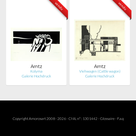
vendu
vendu
Arntz
Arntz
Kolyma
Viehwagen (Cattle wagon)
Galerie Hochdruck
Galerie Hochdruck
Copyright Amorosart 2008 - 2026 - CNIL n° : 1301442 -
Glossaire
-
F.a.q