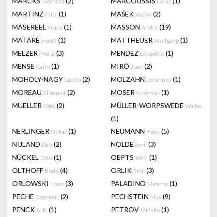
MARCKS
(2)
MARCOUSSIS
(1)
Gerhard
Louis
MARTINZ
(1)
MAŠEK
(2)
Fritz
Václav
MASEREEL
(1)
MASSON
(19)
Frans
Andre
MATARÉ
(1)
MATTHEUER
(1)
Ewald
Wolfgang
MELZER
(3)
MENDEZ
(1)
Moriz
Leopoldo
MENSE
(1)
MIRÓ
(2)
Carlo
Joan
MOHOLY-NAGY
(2)
MOLZAHN
(1)
László
Johannes
MOREAU
(2)
MOSER
(1)
Clément
Koloman
MUELLER
(2)
MÜLLER-WORPSWEDE
Otto
Walter
(1)
NERLINGER
(1)
NEUMANN
(5)
Oskar
Hans
NIJLAND
(2)
NOLDE
(3)
Dirk
Emil
NÜCKEL
(1)
OEPTS
(1)
Otto
Wim
OLTHOFF
(4)
ORLIK
(3)
Bodo
Emil
ORLOWSKI
(3)
PALADINO
(1)
Hans
Mimmo
PECHE
(2)
PECHSTEIN
(9)
Dagobert
Max
PENCK
(1)
PETROV
(1)
A. R.
Mihailo