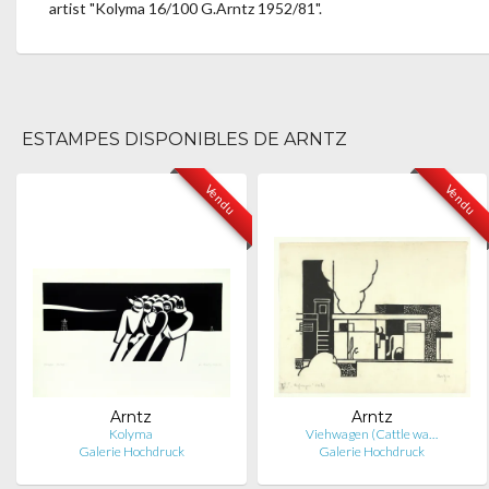
artist "Kolyma 16/100 G.Arntz 1952/81".
ESTAMPES DISPONIBLES DE ARNTZ
Vendu
Vendu
Arntz
Arntz
Kolyma
Viehwagen (Cattle wa…
Galerie Hochdruck
Galerie Hochdruck