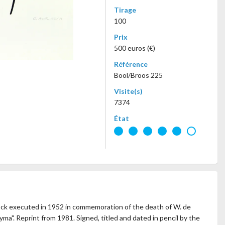
Tirage
100
Prix
500 euros (€)
Référence
Bool/Broos 225
Visite(s)
7374
État
Block executed in 1952 in commemoration of the death of W. de
ma". Reprint from 1981. Signed, titled and dated in pencil by the