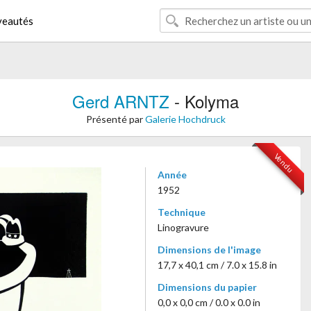
eautés
Gerd ARNTZ
- Kolyma
Présenté par
Galerie Hochdruck
Vendu
Année
1952
Technique
Linogravure
Dimensions de l'image
17,7 x 40,1 cm / 7.0 x 15.8 in
Dimensions du papier
0,0 x 0,0 cm / 0.0 x 0.0 in