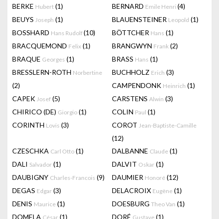
BERKE
(1)
BERNARD
(4)
Hubert
Emile Henri
BEUYS
(1)
BLAUENSTEINER
(1)
Joseph
Leopold
BOSSHARD
(10)
BÖTTCHER
(1)
Hans Rudolf
Hans
BRACQUEMOND
(1)
BRANGWYN
(2)
Felix
Frank
BRAQUE
(1)
BRASS
(1)
Georges
Hans
BRESSLERN-ROTH
BUCHHOLZ
(3)
Norbertine
Erich
(2)
CAMPENDONK
(1)
Heinrich
CAPEK
(5)
CARSTENS
(3)
Josef
Alwin
CHIRICO (DE)
(1)
COLIN
(1)
Giorgio
Paul
CORINTH
(3)
COROT
Lovis
Jean-Baptiste-Camille
(12)
CZESCHKA
(1)
DALBANNE
(1)
Carl Otto
Claude
DALI
(1)
DALVIT
(1)
Salvador
Oskar
DAUBIGNY
(9)
DAUMIER
(12)
Charles-Francois
Honoré
DEGAS
(3)
DELACROIX
(1)
Edgar
Eugène
DENIS
(1)
DOESBURG
(1)
Maurice
Theo Van
DOMELA
(1)
DORÉ
(1)
César
Gustave