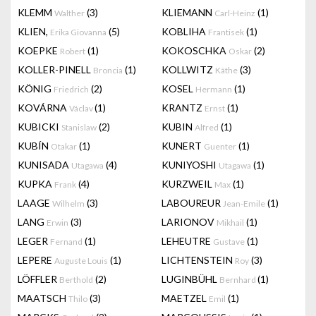
KLEMM
(3)
KLIEMANN
(1)
Walther
Carl-Heinz
KLIEN,
(5)
KOBLIHA
(1)
Erika Giovanna
Frantisek
KOEPKE
(1)
KOKOSCHKA
(2)
Robert
Oskar
KOLLER-PINELL
(1)
KOLLWITZ
(3)
Broncia
Käthe
KÖNIG
(2)
KOSEL
(1)
Friedrich
Hermann
KOVÁRNA
(1)
KRANTZ
(1)
Václav
Ernst
KUBICKI
(2)
KUBIN
(1)
Stanislaw
Alfred
KUBÍN
(1)
KUNERT
(1)
Otakar
Guenter
KUNISADA
(4)
KUNIYOSHI
(1)
Utagawa
Utagawa
KUPKA
(4)
KURZWEIL
(1)
Frank
Max
LAAGE
(3)
LABOUREUR
(1)
Wilhelm
Jean-Emile
LANG
(3)
LARIONOV
(1)
Erwin
Mikhail
LEGER
(1)
LEHEUTRE
(1)
Fernand
Gustave
LEPERE
(1)
LICHTENSTEIN
(3)
Auguste Louis
Roy
LÖFFLER
(2)
LUGINBÜHL
(1)
Berthold
Bernhard
MAATSCH
(3)
MAETZEL
(1)
Thilo
Emil