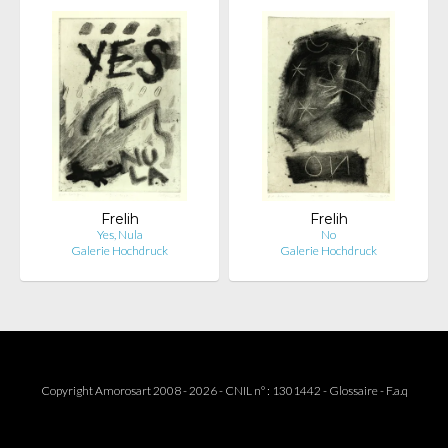
Frelih
Frelih
Yes, Nula
No
Galerie Hochdruck
Galerie Hochdruck
Copyright Amorosart 2008 - 2026 - CNIL n° : 1301442 -
Glossaire
-
F.a.q