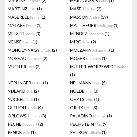
MARCKS
(2)
MARCOUSSIS
(1)
Gerhard
Louis
MARTINZ
(1)
MAŠEK
(2)
Fritz
Václav
MASEREEL
(1)
MASSON
(19)
Frans
Andre
MATARÉ
(1)
MATTHEUER
(1)
Ewald
Wolfgang
MELZER
(3)
MENDEZ
(1)
Moriz
Leopoldo
MENSE
(1)
MIRÓ
(2)
Carlo
Joan
MOHOLY-NAGY
(2)
MOLZAHN
(1)
László
Johannes
MOREAU
(2)
MOSER
(1)
Clément
Koloman
MUELLER
(2)
MÜLLER-WORPSWEDE
Otto
Walter
(1)
NERLINGER
(1)
NEUMANN
(5)
Oskar
Hans
NIJLAND
(2)
NOLDE
(3)
Dirk
Emil
NÜCKEL
(1)
OEPTS
(1)
Otto
Wim
OLTHOFF
(4)
ORLIK
(3)
Bodo
Emil
ORLOWSKI
(3)
PALADINO
(1)
Hans
Mimmo
PECHE
(2)
PECHSTEIN
(9)
Dagobert
Max
PENCK
(1)
PETROV
(1)
A. R.
Mihailo