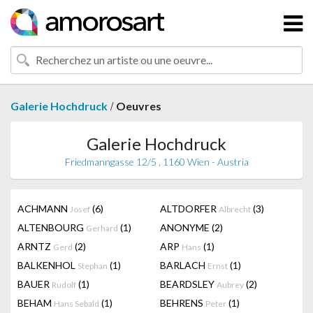
/
Galerie Hochdruck
Oeuvres
Galerie Hochdruck
Friedmanngasse 12/5 , 1160 Wien - Austria
ACHMANN
(6)
ALTDORFER
(3)
Josef
Albrecht
ALTENBOURG
(1)
ANONYME
(2)
Gerhard
ARNTZ
(2)
ARP
(1)
Gerd
Hans
BALKENHOL
(1)
BARLACH
(1)
Stephan
Ernst
BAUER
(1)
BEARDSLEY
(2)
Rudolf
Aubrey
BEHAM
(1)
BEHRENS
(1)
Hans Sebald
Peter