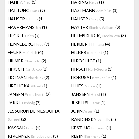
HANF
(1)
HARING
(1)
Alfred
Keith
HARTUNG
(9)
HASEMANN
(3)
Hans
Arminius
HAUSER
(1)
HAUSER
(5)
Johann
Carry
HAVERMANS
(1)
HAYTER
(2)
Jan
Stanley William
HECKEL
(7)
HEEMSKERCK,
(3)
Erich
Jacoba Von
HENNEBERG
(7)
HERBERTH
(4)
Hugo
Franz
HEUER
(4)
HILKER
(1)
Heinrich
Reinhard
HILMER
(2)
HIROSHIGE
(1)
Charlotte
HIRSCH
(2)
HIRSCH
(1)
Karl Jakob
Karl-Georg
HOFMAN
(2)
HOKUSAI
(1)
Vlastislav
Katsushika
HRDLICKA
(1)
ILLIES
(1)
Alfred
Arthur
JANSEN
(2)
JANSSEN
(1)
Franz Maria
Horst
JARKE
(2)
JESPERS
(1)
Hedwig
Oscar
JESSURUN DE MESQUITA
JORN
(1)
Asger
(2)
KANDINSKY
(5)
Samuel
Wassily
KASSAK
(1)
KESTING
(1)
Lajos
Edmund
KIRCHNER
(3)
KLEIN
(1)
Ernst Ludwig
Bernhard