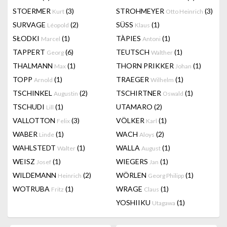
STOERMER
(3)
STROHMEYER
(3)
Kurt
Otto Heinrich
SURVAGE
(2)
SÜSS
(1)
Léopold
Klaus
SŁODKI
(1)
TÀPIES
(1)
Marcel
Antoni
TAPPERT
(6)
TEUTSCH
(1)
Georg
Walther
THALMANN
(1)
THORN PRIKKER
(1)
Max
Johan
TOPP
(1)
TRAEGER
(1)
Arnold
Wilhelm
TSCHINKEL
(2)
TSCHIRTNER
(1)
Augustin
Oswald
TSCHUDI
(1)
UTAMARO
(2)
Lill
VALLOTTON
(3)
VÖLKER
(1)
Felix
Karl
WABER
(1)
WACH
(2)
Linde
Aloys
WAHLSTEDT
(1)
WALLA
(1)
Walter
August
WEISZ
(1)
WIEGERS
(1)
Josef
Jan
WILDEMANN
(2)
WÖRLEN
(1)
Heinrich
Georg Philipp
WOTRUBA
(1)
WRAGE
(1)
Fritz
Claus
YOSHIIKU
(1)
Utagawa