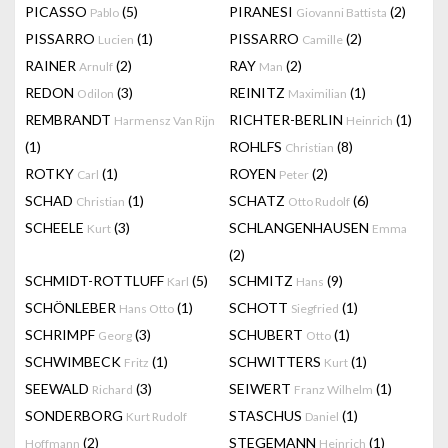
PICASSO
(5)
PIRANESI
(2)
Pablo
Giovanni Battista
PISSARRO
(1)
PISSARRO
(2)
Lucien
Camille
RAINER
(2)
RAY
(2)
Arnulf
Man
REDON
(3)
REINITZ
(1)
Odilon
Maximilian
REMBRANDT
RICHTER-BERLIN
(1)
Harmensz Van Rijn
Heinrich
(1)
ROHLFS
(8)
Christian
ROTKY
(1)
ROYEN
(2)
Carl
Peter
SCHAD
(1)
SCHATZ
(6)
Christian
Otto Rudolf
SCHEELE
(3)
SCHLANGENHAUSEN
Kurt
Emma
(2)
SCHMIDT-ROTTLUFF
(5)
SCHMITZ
(9)
Karl
Hans
SCHÖNLEBER
(1)
SCHOTT
(1)
Hans Otto
Siegfried
SCHRIMPF
(3)
SCHUBERT
(1)
Georg
Otto
SCHWIMBECK
(1)
SCHWITTERS
(1)
Fritz
Kurt
SEEWALD
(3)
SEIWERT
(1)
Richard
Franz Wilhelm
SONDERBORG
STASCHUS
(1)
Kurt Rudolf
Daniel
(2)
STEGEMANN
(1)
Hoffmann
Heinrich