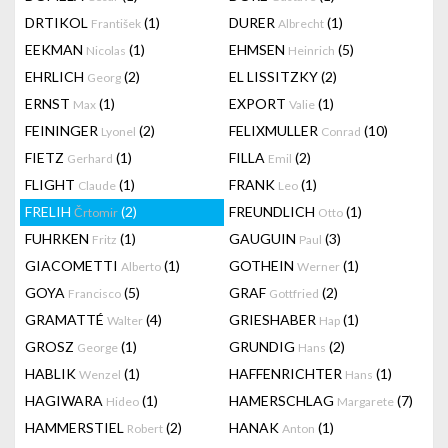
DRTIKOL
(1)
DURER
(1)
František
Albrecht
EEKMAN
(1)
EHMSEN
(5)
Nicolas
Heinrich
EHRLICH
(2)
EL LISSITZKY
(2)
Georg
ERNST
(1)
EXPORT
(1)
Max
Valie
FEININGER
(2)
FELIXMULLER
(10)
Lyonel
Conrad
FIETZ
(1)
FILLA
(2)
Gerhard
Emil
FLIGHT
(1)
FRANK
(1)
Claude
Leo
FRELIH
(2)
FREUNDLICH
(1)
Črtomir
Otto
FUHRKEN
(1)
GAUGUIN
(3)
Fritz
Paul
GIACOMETTI
(1)
GOTHEIN
(1)
Alberto
Werner
GOYA
(5)
GRAF
(2)
Francisco
Gottfried
GRAMATTÉ
(4)
GRIESHABER
(1)
Walter
Hap
GROSZ
(1)
GRUNDIG
(2)
George
Hans
HABLIK
(1)
HAFFENRICHTER
(1)
Wenzel
Hans
HAGIWARA
(1)
HAMERSCHLAG
(7)
Hideo
Margarete
HAMMERSTIEL
(2)
HANAK
(1)
Robert
Anton