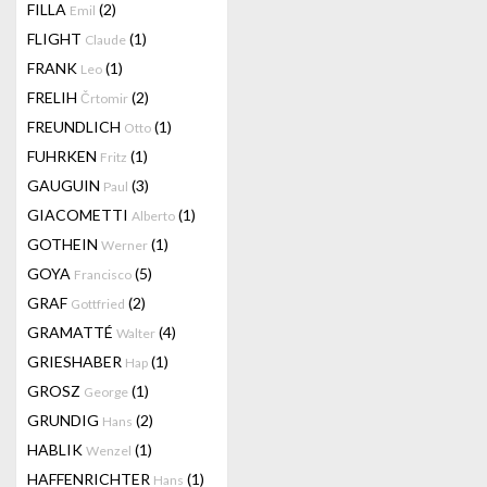
FILLA
(2)
Emil
FLIGHT
(1)
Claude
FRANK
(1)
Leo
FRELIH
(2)
Črtomir
FREUNDLICH
(1)
Otto
FUHRKEN
(1)
Fritz
GAUGUIN
(3)
Paul
GIACOMETTI
(1)
Alberto
GOTHEIN
(1)
Werner
GOYA
(5)
Francisco
GRAF
(2)
Gottfried
GRAMATTÉ
(4)
Walter
GRIESHABER
(1)
Hap
GROSZ
(1)
George
GRUNDIG
(2)
Hans
HABLIK
(1)
Wenzel
HAFFENRICHTER
(1)
Hans