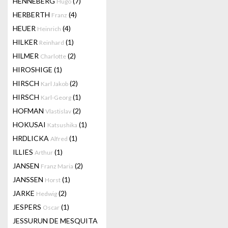
HENNEBERG
(7)
Hugo
HERBERTH
(4)
Franz
HEUER
(4)
Heinrich
HILKER
(1)
Reinhard
HILMER
(2)
Charlotte
HIROSHIGE
(1)
HIRSCH
(2)
Karl Jakob
HIRSCH
(1)
Karl-Georg
HOFMAN
(2)
Vlastislav
HOKUSAI
(1)
Katsushika
HRDLICKA
(1)
Alfred
ILLIES
(1)
Arthur
JANSEN
(2)
Franz Maria
JANSSEN
(1)
Horst
JARKE
(2)
Hedwig
JESPERS
(1)
Oscar
JESSURUN DE MESQUITA