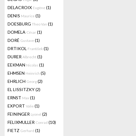
DELACROIX
(1)
Eugène
DENIS
(1)
Maurice
DOESBURG
(1)
Theo Van
DOMELA
(1)
César
DORÉ
(1)
Gustave
DRTIKOL
(1)
František
DURER
(1)
Albrecht
EEKMAN
(1)
Nicolas
EHMSEN
(5)
Heinrich
EHRLICH
(2)
Georg
EL LISSITZKY
(2)
ERNST
(1)
Max
EXPORT
(1)
Valie
FEININGER
(2)
Lyonel
FELIXMULLER
(10)
Conrad
FIETZ
(1)
Gerhard