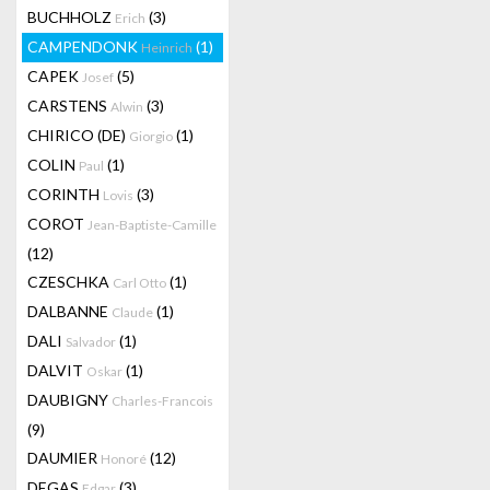
BUCHHOLZ
(3)
Erich
CAMPENDONK
(1)
Heinrich
CAPEK
(5)
Josef
CARSTENS
(3)
Alwin
CHIRICO (DE)
(1)
Giorgio
COLIN
(1)
Paul
CORINTH
(3)
Lovis
COROT
Jean-Baptiste-Camille
(12)
CZESCHKA
(1)
Carl Otto
DALBANNE
(1)
Claude
DALI
(1)
Salvador
DALVIT
(1)
Oskar
DAUBIGNY
Charles-Francois
(9)
DAUMIER
(12)
Honoré
DEGAS
(3)
Edgar