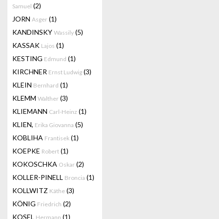
(2)
Samuel
JORN
(1)
Asger
KANDINSKY
(5)
Wassily
KASSAK
(1)
Lajos
KESTING
(1)
Edmund
KIRCHNER
(3)
Ernst Ludwig
KLEIN
(1)
Bernhard
KLEMM
(3)
Walther
KLIEMANN
(1)
Carl-Heinz
KLIEN,
(5)
Erika Giovanna
KOBLIHA
(1)
Frantisek
KOEPKE
(1)
Robert
KOKOSCHKA
(2)
Oskar
KOLLER-PINELL
(1)
Broncia
KOLLWITZ
(3)
Käthe
KÖNIG
(2)
Friedrich
KOSEL
(1)
Hermann