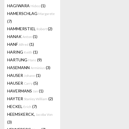
HAGIWARA
(1)
Hideo
HAMERSCHLAG
Margarete
(7)
HAMMERSTIEL
(2)
Robert
HANAK
(1)
Anton
HANF
(1)
Alfred
HARING
(1)
Keith
HARTUNG
(9)
Hans
HASEMANN
(3)
Arminius
HAUSER
(1)
Johann
HAUSER
(5)
Carry
HAVERMANS
(1)
Jan
HAYTER
(2)
Stanley William
HECKEL
(7)
Erich
HEEMSKERCK,
Jacoba Von
(3)