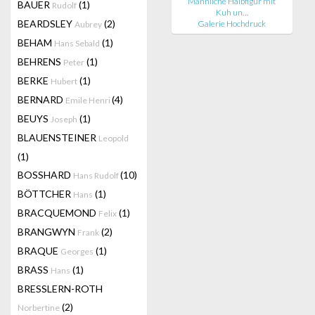
Männliche Halbfigur mit
BAUER
(1)
Rudolf
Kuh un…
BEARDSLEY
(2)
Galerie Hochdruck
Aubrey
BEHAM
(1)
Hans Sebald
BEHRENS
(1)
Peter
BERKE
(1)
Hubert
BERNARD
(4)
Emile Henri
BEUYS
(1)
Joseph
BLAUENSTEINER
Leopold
(1)
BOSSHARD
(10)
Hans Rudolf
BÖTTCHER
(1)
Hans
BRACQUEMOND
(1)
Felix
BRANGWYN
(2)
Frank
BRAQUE
(1)
Georges
BRASS
(1)
Hans
BRESSLERN-ROTH
(2)
Norbertine