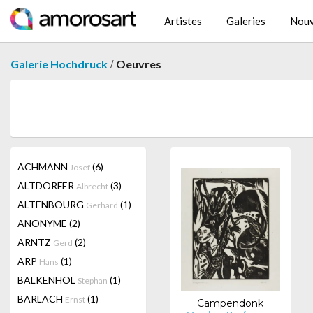
Artistes
Galeries
Nouv
/
Galerie Hochdruck
Oeuvres
ACHMANN
(6)
Josef
ALTDORFER
(3)
Albrecht
ALTENBOURG
(1)
Gerhard
ANONYME
(2)
ARNTZ
(2)
Gerd
ARP
(1)
Hans
BALKENHOL
(1)
Stephan
BARLACH
(1)
Ernst
Campendonk