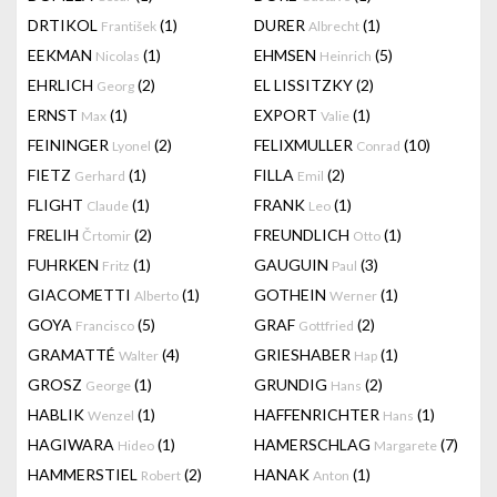
DRTIKOL
(1)
DURER
(1)
František
Albrecht
EEKMAN
(1)
EHMSEN
(5)
Nicolas
Heinrich
EHRLICH
(2)
EL LISSITZKY
(2)
Georg
ERNST
(1)
EXPORT
(1)
Max
Valie
FEININGER
(2)
FELIXMULLER
(10)
Lyonel
Conrad
FIETZ
(1)
FILLA
(2)
Gerhard
Emil
FLIGHT
(1)
FRANK
(1)
Claude
Leo
FRELIH
(2)
FREUNDLICH
(1)
Črtomir
Otto
FUHRKEN
(1)
GAUGUIN
(3)
Fritz
Paul
GIACOMETTI
(1)
GOTHEIN
(1)
Alberto
Werner
GOYA
(5)
GRAF
(2)
Francisco
Gottfried
GRAMATTÉ
(4)
GRIESHABER
(1)
Walter
Hap
GROSZ
(1)
GRUNDIG
(2)
George
Hans
HABLIK
(1)
HAFFENRICHTER
(1)
Wenzel
Hans
HAGIWARA
(1)
HAMERSCHLAG
(7)
Hideo
Margarete
HAMMERSTIEL
(2)
HANAK
(1)
Robert
Anton