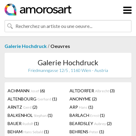
/
Galerie Hochdruck
Oeuvres
Galerie Hochdruck
Friedmanngasse 12/5 , 1160 Wien - Austria
ACHMANN
(6)
ALTDORFER
(3)
Josef
Albrecht
ALTENBOURG
(1)
ANONYME
(2)
Gerhard
ARNTZ
(2)
ARP
(1)
Gerd
Hans
BALKENHOL
(1)
BARLACH
(1)
Stephan
Ernst
BAUER
(1)
BEARDSLEY
(2)
Rudolf
Aubrey
BEHAM
(1)
BEHRENS
(1)
Hans Sebald
Peter