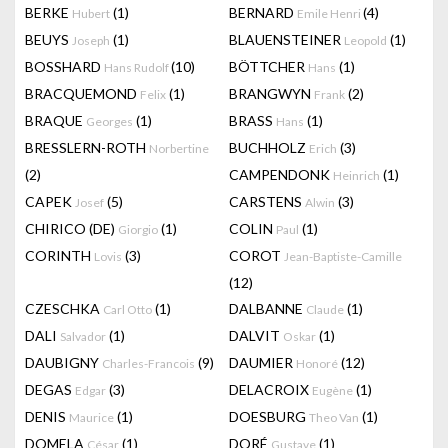
BERKE
(1)
BERNARD
(4)
Hubert
Emile Henri
BEUYS
(1)
BLAUENSTEINER
(1)
Joseph
Leopold
BOSSHARD
(10)
BÖTTCHER
(1)
Hans Rudolf
Hans
BRACQUEMOND
(1)
BRANGWYN
(2)
Felix
Frank
BRAQUE
(1)
BRASS
(1)
Georges
Hans
BRESSLERN-ROTH
BUCHHOLZ
(3)
Norbertine
Erich
(2)
CAMPENDONK
(1)
Heinrich
CAPEK
(5)
CARSTENS
(3)
Josef
Alwin
CHIRICO (DE)
(1)
COLIN
(1)
Giorgio
Paul
CORINTH
(3)
COROT
Lovis
Jean-Baptiste-Camille
(12)
CZESCHKA
(1)
DALBANNE
(1)
Carl Otto
Claude
DALI
(1)
DALVIT
(1)
Salvador
Oskar
DAUBIGNY
(9)
DAUMIER
(12)
Charles-Francois
Honoré
DEGAS
(3)
DELACROIX
(1)
Edgar
Eugène
DENIS
(1)
DOESBURG
(1)
Maurice
Theo Van
DOMELA
(1)
DORÉ
(1)
César
Gustave