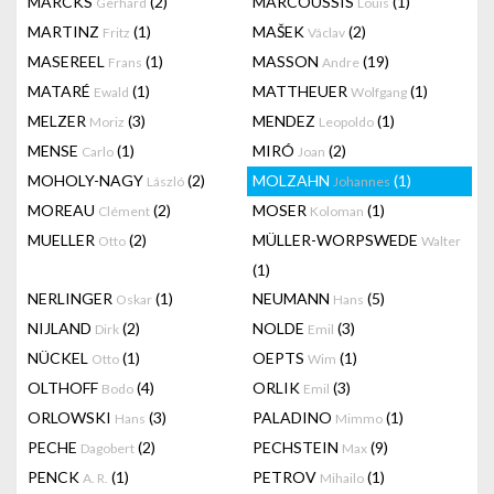
MARCKS
(2)
MARCOUSSIS
(1)
Gerhard
Louis
MARTINZ
(1)
MAŠEK
(2)
Fritz
Václav
MASEREEL
(1)
MASSON
(19)
Frans
Andre
MATARÉ
(1)
MATTHEUER
(1)
Ewald
Wolfgang
MELZER
(3)
MENDEZ
(1)
Moriz
Leopoldo
MENSE
(1)
MIRÓ
(2)
Carlo
Joan
MOHOLY-NAGY
(2)
MOLZAHN
(1)
László
Johannes
MOREAU
(2)
MOSER
(1)
Clément
Koloman
MUELLER
(2)
MÜLLER-WORPSWEDE
Otto
Walter
(1)
NERLINGER
(1)
NEUMANN
(5)
Oskar
Hans
NIJLAND
(2)
NOLDE
(3)
Dirk
Emil
NÜCKEL
(1)
OEPTS
(1)
Otto
Wim
OLTHOFF
(4)
ORLIK
(3)
Bodo
Emil
ORLOWSKI
(3)
PALADINO
(1)
Hans
Mimmo
PECHE
(2)
PECHSTEIN
(9)
Dagobert
Max
PENCK
(1)
PETROV
(1)
A. R.
Mihailo