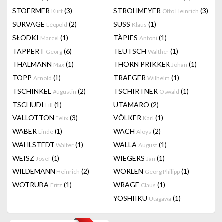
STOERMER
(3)
STROHMEYER
(3)
Kurt
Otto Heinrich
SURVAGE
(2)
SÜSS
(1)
Léopold
Klaus
SŁODKI
(1)
TÀPIES
(1)
Marcel
Antoni
TAPPERT
(6)
TEUTSCH
(1)
Georg
Walther
THALMANN
(1)
THORN PRIKKER
(1)
Max
Johan
TOPP
(1)
TRAEGER
(1)
Arnold
Wilhelm
TSCHINKEL
(2)
TSCHIRTNER
(1)
Augustin
Oswald
TSCHUDI
(1)
UTAMARO
(2)
Lill
VALLOTTON
(3)
VÖLKER
(1)
Felix
Karl
WABER
(1)
WACH
(2)
Linde
Aloys
WAHLSTEDT
(1)
WALLA
(1)
Walter
August
WEISZ
(1)
WIEGERS
(1)
Josef
Jan
WILDEMANN
(2)
WÖRLEN
(1)
Heinrich
Georg Philipp
WOTRUBA
(1)
WRAGE
(1)
Fritz
Claus
YOSHIIKU
(1)
Utagawa