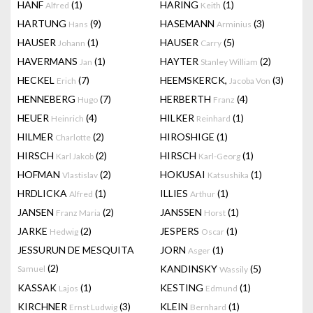
HANF
(1)
HARING
(1)
Alfred
Keith
HARTUNG
(9)
HASEMANN
(3)
Hans
Arminius
HAUSER
(1)
HAUSER
(5)
Johann
Carry
HAVERMANS
(1)
HAYTER
(2)
Jan
Stanley William
HECKEL
(7)
HEEMSKERCK,
(3)
Erich
Jacoba Von
HENNEBERG
(7)
HERBERTH
(4)
Hugo
Franz
HEUER
(4)
HILKER
(1)
Heinrich
Reinhard
HILMER
(2)
HIROSHIGE
(1)
Charlotte
HIRSCH
(2)
HIRSCH
(1)
Karl Jakob
Karl-Georg
HOFMAN
(2)
HOKUSAI
(1)
Vlastislav
Katsushika
HRDLICKA
(1)
ILLIES
(1)
Alfred
Arthur
JANSEN
(2)
JANSSEN
(1)
Franz Maria
Horst
JARKE
(2)
JESPERS
(1)
Hedwig
Oscar
JESSURUN DE MESQUITA
JORN
(1)
Asger
(2)
KANDINSKY
(5)
Samuel
Wassily
KASSAK
(1)
KESTING
(1)
Lajos
Edmund
KIRCHNER
(3)
KLEIN
(1)
Ernst Ludwig
Bernhard