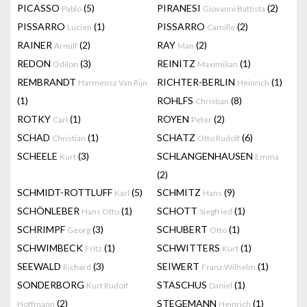
PICASSO
(5)
PIRANESI
(2)
Pablo
Giovanni Battista
PISSARRO
(1)
PISSARRO
(2)
Lucien
Camille
RAINER
(2)
RAY
(2)
Arnulf
Man
REDON
(3)
REINITZ
(1)
Odilon
Maximilian
REMBRANDT
RICHTER-BERLIN
(1)
Harmensz Van Rijn
Heinrich
(1)
ROHLFS
(8)
Christian
ROTKY
(1)
ROYEN
(2)
Carl
Peter
SCHAD
(1)
SCHATZ
(6)
Christian
Otto Rudolf
SCHEELE
(3)
SCHLANGENHAUSEN
Kurt
Emma
(2)
SCHMIDT-ROTTLUFF
(5)
SCHMITZ
(9)
Karl
Hans
SCHÖNLEBER
(1)
SCHOTT
(1)
Hans Otto
Siegfried
SCHRIMPF
(3)
SCHUBERT
(1)
Georg
Otto
SCHWIMBECK
(1)
SCHWITTERS
(1)
Fritz
Kurt
SEEWALD
(3)
SEIWERT
(1)
Richard
Franz Wilhelm
SONDERBORG
STASCHUS
(1)
Kurt Rudolf
Daniel
(2)
STEGEMANN
(1)
Hoffmann
Heinrich