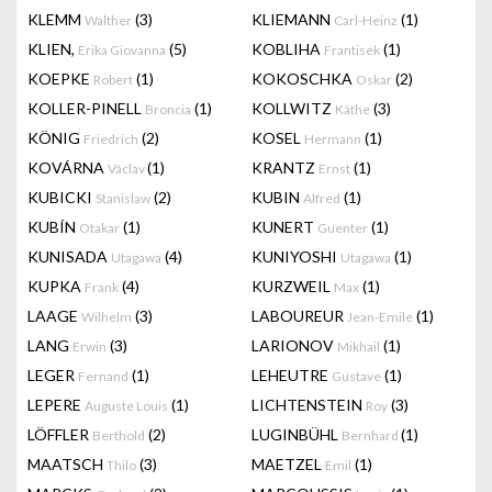
KLEMM
(3)
KLIEMANN
(1)
Walther
Carl-Heinz
KLIEN,
(5)
KOBLIHA
(1)
Erika Giovanna
Frantisek
KOEPKE
(1)
KOKOSCHKA
(2)
Robert
Oskar
KOLLER-PINELL
(1)
KOLLWITZ
(3)
Broncia
Käthe
KÖNIG
(2)
KOSEL
(1)
Friedrich
Hermann
KOVÁRNA
(1)
KRANTZ
(1)
Václav
Ernst
KUBICKI
(2)
KUBIN
(1)
Stanislaw
Alfred
KUBÍN
(1)
KUNERT
(1)
Otakar
Guenter
KUNISADA
(4)
KUNIYOSHI
(1)
Utagawa
Utagawa
KUPKA
(4)
KURZWEIL
(1)
Frank
Max
LAAGE
(3)
LABOUREUR
(1)
Wilhelm
Jean-Emile
LANG
(3)
LARIONOV
(1)
Erwin
Mikhail
LEGER
(1)
LEHEUTRE
(1)
Fernand
Gustave
LEPERE
(1)
LICHTENSTEIN
(3)
Auguste Louis
Roy
LÖFFLER
(2)
LUGINBÜHL
(1)
Berthold
Bernhard
MAATSCH
(3)
MAETZEL
(1)
Thilo
Emil