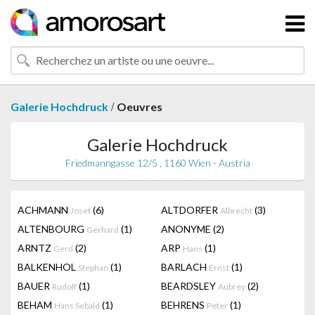
/
Galerie Hochdruck
Oeuvres
Galerie Hochdruck
Friedmanngasse 12/5 , 1160 Wien - Austria
ACHMANN
(6)
ALTDORFER
(3)
Josef
Albrecht
ALTENBOURG
(1)
ANONYME
(2)
Gerhard
ARNTZ
(2)
ARP
(1)
Gerd
Hans
BALKENHOL
(1)
BARLACH
(1)
Stephan
Ernst
BAUER
(1)
BEARDSLEY
(2)
Rudolf
Aubrey
BEHAM
(1)
BEHRENS
(1)
Hans Sebald
Peter