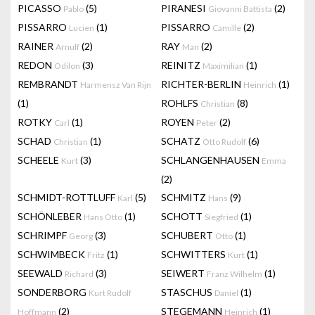
PICASSO
(5)
PIRANESI
(2)
Pablo
Giovanni Battista
PISSARRO
(1)
PISSARRO
(2)
Lucien
Camille
RAINER
(2)
RAY
(2)
Arnulf
Man
REDON
(3)
REINITZ
(1)
Odilon
Maximilian
REMBRANDT
RICHTER-BERLIN
(1)
Harmensz Van Rijn
Heinrich
(1)
ROHLFS
(8)
Christian
ROTKY
(1)
ROYEN
(2)
Carl
Peter
SCHAD
(1)
SCHATZ
(6)
Christian
Otto Rudolf
SCHEELE
(3)
SCHLANGENHAUSEN
Kurt
Emma
(2)
SCHMIDT-ROTTLUFF
(5)
SCHMITZ
(9)
Karl
Hans
SCHÖNLEBER
(1)
SCHOTT
(1)
Hans Otto
Siegfried
SCHRIMPF
(3)
SCHUBERT
(1)
Georg
Otto
SCHWIMBECK
(1)
SCHWITTERS
(1)
Fritz
Kurt
SEEWALD
(3)
SEIWERT
(1)
Richard
Franz Wilhelm
SONDERBORG
STASCHUS
(1)
Kurt Rudolf
Daniel
(2)
STEGEMANN
(1)
Hoffmann
Heinrich