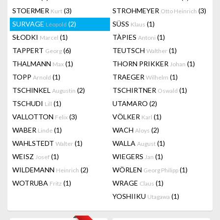
STOERMER
(3)
STROHMEYER
(3)
Kurt
Otto Heinrich
SURVAGE
(2)
SÜSS
(1)
Léopold
Klaus
SŁODKI
(1)
TÀPIES
(1)
Marcel
Antoni
TAPPERT
(6)
TEUTSCH
(1)
Georg
Walther
THALMANN
(1)
THORN PRIKKER
(1)
Max
Johan
TOPP
(1)
TRAEGER
(1)
Arnold
Wilhelm
TSCHINKEL
(2)
TSCHIRTNER
(1)
Augustin
Oswald
TSCHUDI
(1)
UTAMARO
(2)
Lill
VALLOTTON
(3)
VÖLKER
(1)
Felix
Karl
WABER
(1)
WACH
(2)
Linde
Aloys
WAHLSTEDT
(1)
WALLA
(1)
Walter
August
WEISZ
(1)
WIEGERS
(1)
Josef
Jan
WILDEMANN
(2)
WÖRLEN
(1)
Heinrich
Georg Philipp
WOTRUBA
(1)
WRAGE
(1)
Fritz
Claus
YOSHIIKU
(1)
Utagawa