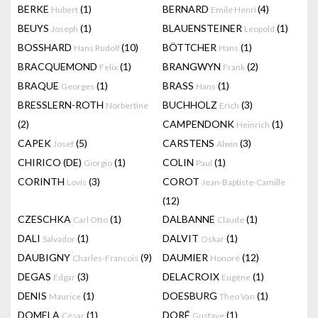
BERKE
(1)
BERNARD
(4)
Hubert
Emile Henri
BEUYS
(1)
BLAUENSTEINER
(1)
Joseph
Leopold
BOSSHARD
(10)
BÖTTCHER
(1)
Hans Rudolf
Hans
BRACQUEMOND
(1)
BRANGWYN
(2)
Felix
Frank
BRAQUE
(1)
BRASS
(1)
Georges
Hans
BRESSLERN-ROTH
BUCHHOLZ
(3)
Norbertine
Erich
(2)
CAMPENDONK
(1)
Heinrich
CAPEK
(5)
CARSTENS
(3)
Josef
Alwin
CHIRICO (DE)
(1)
COLIN
(1)
Giorgio
Paul
CORINTH
(3)
COROT
Lovis
Jean-Baptiste-Camille
(12)
CZESCHKA
(1)
DALBANNE
(1)
Carl Otto
Claude
DALI
(1)
DALVIT
(1)
Salvador
Oskar
DAUBIGNY
(9)
DAUMIER
(12)
Charles-Francois
Honoré
DEGAS
(3)
DELACROIX
(1)
Edgar
Eugène
DENIS
(1)
DOESBURG
(1)
Maurice
Theo Van
DOMELA
(1)
DORÉ
(1)
César
Gustave