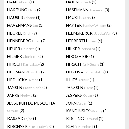
HANF
(1)
HARING
(1)
Alfred
Keith
HARTUNG
(9)
HASEMANN
(3)
Hans
Arminius
HAUSER
(1)
HAUSER
(5)
Johann
Carry
HAVERMANS
(1)
HAYTER
(2)
Jan
Stanley William
HECKEL
(7)
HEEMSKERCK,
(3)
Erich
Jacoba Von
HENNEBERG
(7)
HERBERTH
(4)
Hugo
Franz
HEUER
(4)
HILKER
(1)
Heinrich
Reinhard
HILMER
(2)
HIROSHIGE
(1)
Charlotte
HIRSCH
(2)
HIRSCH
(1)
Karl Jakob
Karl-Georg
HOFMAN
(2)
HOKUSAI
(1)
Vlastislav
Katsushika
HRDLICKA
(1)
ILLIES
(1)
Alfred
Arthur
JANSEN
(2)
JANSSEN
(1)
Franz Maria
Horst
JARKE
(2)
JESPERS
(1)
Hedwig
Oscar
JESSURUN DE MESQUITA
JORN
(1)
Asger
(2)
KANDINSKY
(5)
Samuel
Wassily
KASSAK
(1)
KESTING
(1)
Lajos
Edmund
KIRCHNER
(3)
KLEIN
(1)
Ernst Ludwig
Bernhard