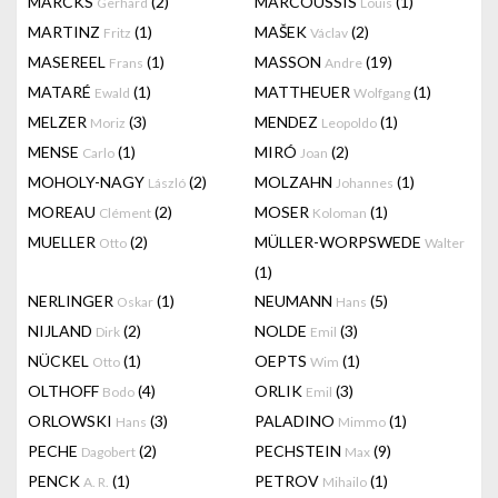
MARCKS
(2)
MARCOUSSIS
(1)
Gerhard
Louis
MARTINZ
(1)
MAŠEK
(2)
Fritz
Václav
MASEREEL
(1)
MASSON
(19)
Frans
Andre
MATARÉ
(1)
MATTHEUER
(1)
Ewald
Wolfgang
MELZER
(3)
MENDEZ
(1)
Moriz
Leopoldo
MENSE
(1)
MIRÓ
(2)
Carlo
Joan
MOHOLY-NAGY
(2)
MOLZAHN
(1)
László
Johannes
MOREAU
(2)
MOSER
(1)
Clément
Koloman
MUELLER
(2)
MÜLLER-WORPSWEDE
Otto
Walter
(1)
NERLINGER
(1)
NEUMANN
(5)
Oskar
Hans
NIJLAND
(2)
NOLDE
(3)
Dirk
Emil
NÜCKEL
(1)
OEPTS
(1)
Otto
Wim
OLTHOFF
(4)
ORLIK
(3)
Bodo
Emil
ORLOWSKI
(3)
PALADINO
(1)
Hans
Mimmo
PECHE
(2)
PECHSTEIN
(9)
Dagobert
Max
PENCK
(1)
PETROV
(1)
A. R.
Mihailo