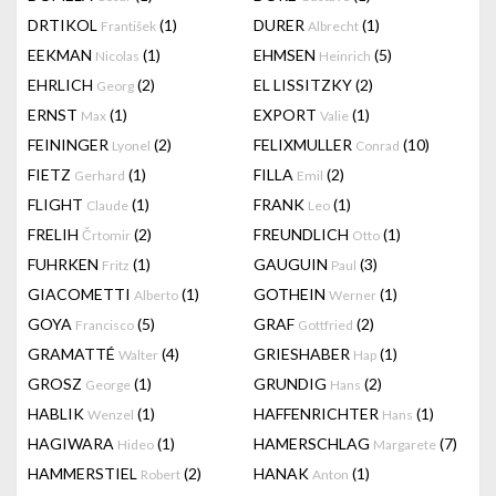
DRTIKOL
(1)
DURER
(1)
František
Albrecht
EEKMAN
(1)
EHMSEN
(5)
Nicolas
Heinrich
EHRLICH
(2)
EL LISSITZKY
(2)
Georg
ERNST
(1)
EXPORT
(1)
Max
Valie
FEININGER
(2)
FELIXMULLER
(10)
Lyonel
Conrad
FIETZ
(1)
FILLA
(2)
Gerhard
Emil
FLIGHT
(1)
FRANK
(1)
Claude
Leo
FRELIH
(2)
FREUNDLICH
(1)
Črtomir
Otto
FUHRKEN
(1)
GAUGUIN
(3)
Fritz
Paul
GIACOMETTI
(1)
GOTHEIN
(1)
Alberto
Werner
GOYA
(5)
GRAF
(2)
Francisco
Gottfried
GRAMATTÉ
(4)
GRIESHABER
(1)
Walter
Hap
GROSZ
(1)
GRUNDIG
(2)
George
Hans
HABLIK
(1)
HAFFENRICHTER
(1)
Wenzel
Hans
HAGIWARA
(1)
HAMERSCHLAG
(7)
Hideo
Margarete
HAMMERSTIEL
(2)
HANAK
(1)
Robert
Anton