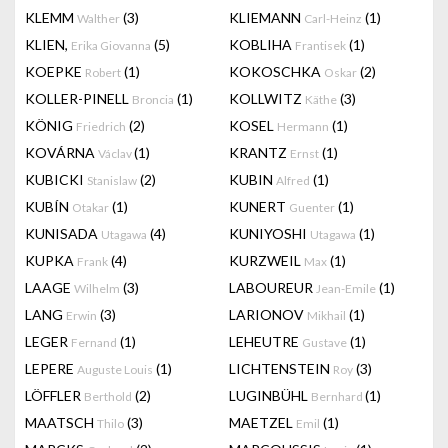
KLEMM
(3)
KLIEMANN
(1)
Walther
Carl-Heinz
KLIEN,
(5)
KOBLIHA
(1)
Erika Giovanna
Frantisek
KOEPKE
(1)
KOKOSCHKA
(2)
Robert
Oskar
KOLLER-PINELL
(1)
KOLLWITZ
(3)
Broncia
Käthe
KÖNIG
(2)
KOSEL
(1)
Friedrich
Hermann
KOVÁRNA
(1)
KRANTZ
(1)
Václav
Ernst
KUBICKI
(2)
KUBIN
(1)
Stanislaw
Alfred
KUBÍN
(1)
KUNERT
(1)
Otakar
Guenter
KUNISADA
(4)
KUNIYOSHI
(1)
Utagawa
Utagawa
KUPKA
(4)
KURZWEIL
(1)
Frank
Max
LAAGE
(3)
LABOUREUR
(1)
Wilhelm
Jean-Emile
LANG
(3)
LARIONOV
(1)
Erwin
Mikhail
LEGER
(1)
LEHEUTRE
(1)
Fernand
Gustave
LEPERE
(1)
LICHTENSTEIN
(3)
Auguste Louis
Roy
LÖFFLER
(2)
LUGINBÜHL
(1)
Berthold
Bernhard
MAATSCH
(3)
MAETZEL
(1)
Thilo
Emil