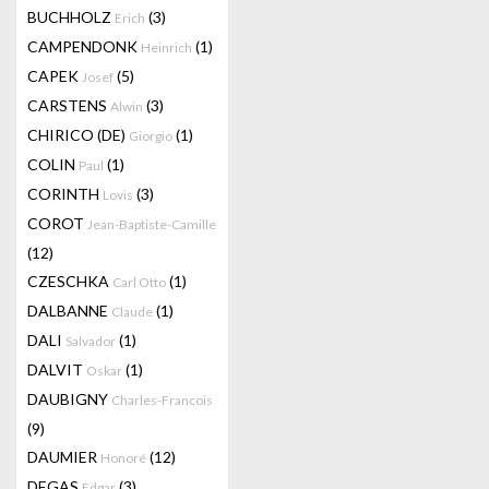
BUCHHOLZ
(3)
Erich
CAMPENDONK
(1)
Heinrich
CAPEK
(5)
Josef
CARSTENS
(3)
Alwin
CHIRICO (DE)
(1)
Giorgio
COLIN
(1)
Paul
CORINTH
(3)
Lovis
COROT
Jean-Baptiste-Camille
(12)
CZESCHKA
(1)
Carl Otto
DALBANNE
(1)
Claude
DALI
(1)
Salvador
DALVIT
(1)
Oskar
DAUBIGNY
Charles-Francois
(9)
DAUMIER
(12)
Honoré
DEGAS
(3)
Edgar