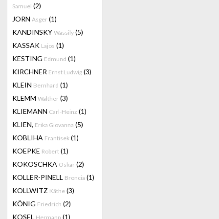
(2)
Samuel
JORN
(1)
Asger
KANDINSKY
(5)
Wassily
KASSAK
(1)
Lajos
KESTING
(1)
Edmund
KIRCHNER
(3)
Ernst Ludwig
KLEIN
(1)
Bernhard
KLEMM
(3)
Walther
KLIEMANN
(1)
Carl-Heinz
KLIEN,
(5)
Erika Giovanna
KOBLIHA
(1)
Frantisek
KOEPKE
(1)
Robert
KOKOSCHKA
(2)
Oskar
KOLLER-PINELL
(1)
Broncia
KOLLWITZ
(3)
Käthe
KÖNIG
(2)
Friedrich
KOSEL
(1)
Hermann