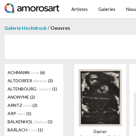
Artistes
Galeries
Nouv
/
Galerie Hochdruck
Oeuvres
ACHMANN
(6)
Josef
ALTDORFER
(3)
Albrecht
ALTENBOURG
(1)
Gerhard
ANONYME
(2)
ARNTZ
(2)
Gerd
ARP
(1)
Hans
BALKENHOL
(1)
Stephan
BARLACH
(1)
Ernst
Rainer