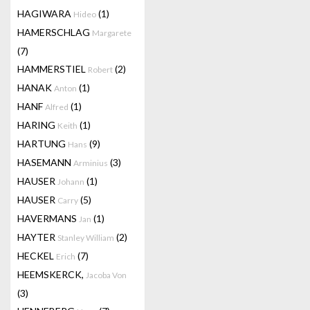
HAGIWARA
(1)
Hideo
HAMERSCHLAG
Margarete
(7)
HAMMERSTIEL
(2)
Robert
HANAK
(1)
Anton
HANF
(1)
Alfred
HARING
(1)
Keith
HARTUNG
(9)
Hans
HASEMANN
(3)
Arminius
HAUSER
(1)
Johann
HAUSER
(5)
Carry
HAVERMANS
(1)
Jan
HAYTER
(2)
Stanley William
HECKEL
(7)
Erich
HEEMSKERCK,
Jacoba Von
(3)