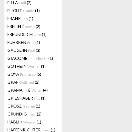
FILLA
(2)
Emil
FLIGHT
(1)
Claude
FRANK
(1)
Leo
FRELIH
(2)
Črtomir
FREUNDLICH
(1)
Otto
FUHRKEN
(1)
Fritz
GAUGUIN
(3)
Paul
GIACOMETTI
(1)
Alberto
GOTHEIN
(1)
Werner
GOYA
(5)
Francisco
GRAF
(2)
Gottfried
GRAMATTÉ
(4)
Walter
GRIESHABER
(1)
Hap
GROSZ
(1)
George
GRUNDIG
(2)
Hans
HABLIK
(1)
Wenzel
HAFFENRICHTER
(1)
Hans