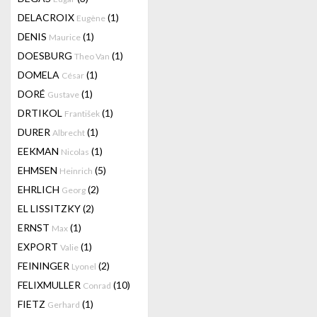
DELACROIX
(1)
Eugène
DENIS
(1)
Maurice
DOESBURG
(1)
Theo Van
DOMELA
(1)
César
DORÉ
(1)
Gustave
DRTIKOL
(1)
František
DURER
(1)
Albrecht
EEKMAN
(1)
Nicolas
EHMSEN
(5)
Heinrich
EHRLICH
(2)
Georg
EL LISSITZKY
(2)
ERNST
(1)
Max
EXPORT
(1)
Valie
FEININGER
(2)
Lyonel
FELIXMULLER
(10)
Conrad
FIETZ
(1)
Gerhard