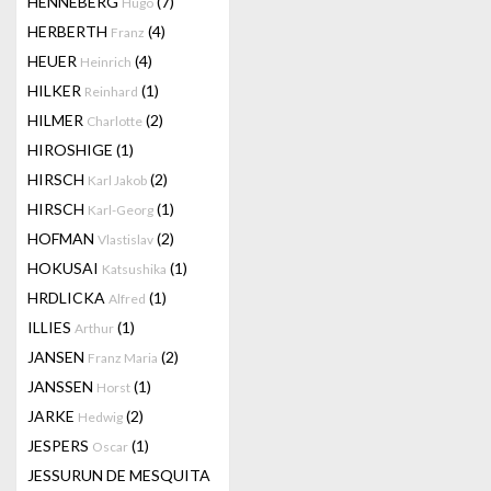
HENNEBERG
(7)
Hugo
HERBERTH
(4)
Franz
HEUER
(4)
Heinrich
HILKER
(1)
Reinhard
HILMER
(2)
Charlotte
HIROSHIGE
(1)
HIRSCH
(2)
Karl Jakob
HIRSCH
(1)
Karl-Georg
HOFMAN
(2)
Vlastislav
HOKUSAI
(1)
Katsushika
HRDLICKA
(1)
Alfred
ILLIES
(1)
Arthur
JANSEN
(2)
Franz Maria
JANSSEN
(1)
Horst
JARKE
(2)
Hedwig
JESPERS
(1)
Oscar
JESSURUN DE MESQUITA