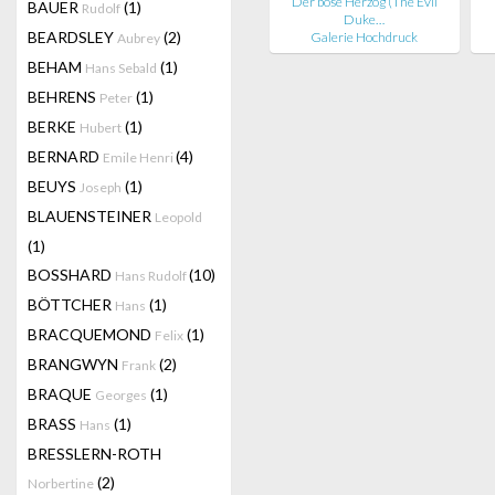
Der böse Herzog (The Evil
BAUER
(1)
Rudolf
Duke…
BEARDSLEY
(2)
Galerie Hochdruck
Aubrey
BEHAM
(1)
Hans Sebald
BEHRENS
(1)
Peter
BERKE
(1)
Hubert
BERNARD
(4)
Emile Henri
BEUYS
(1)
Joseph
BLAUENSTEINER
Leopold
(1)
BOSSHARD
(10)
Hans Rudolf
BÖTTCHER
(1)
Hans
BRACQUEMOND
(1)
Felix
BRANGWYN
(2)
Frank
BRAQUE
(1)
Georges
BRASS
(1)
Hans
BRESSLERN-ROTH
(2)
Norbertine