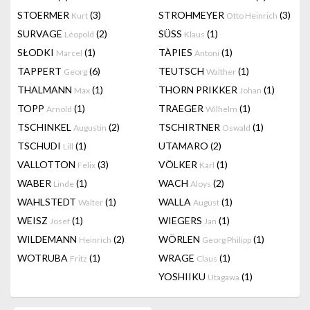
STOERMER
(3)
STROHMEYER
(3)
Kurt
Otto Heinrich
SURVAGE
(2)
SÜSS
(1)
Léopold
Klaus
SŁODKI
(1)
TÀPIES
(1)
Marcel
Antoni
TAPPERT
(6)
TEUTSCH
(1)
Georg
Walther
THALMANN
(1)
THORN PRIKKER
(1)
Max
Johan
TOPP
(1)
TRAEGER
(1)
Arnold
Wilhelm
TSCHINKEL
(2)
TSCHIRTNER
(1)
Augustin
Oswald
TSCHUDI
(1)
UTAMARO
(2)
Lill
VALLOTTON
(3)
VÖLKER
(1)
Felix
Karl
WABER
(1)
WACH
(2)
Linde
Aloys
WAHLSTEDT
(1)
WALLA
(1)
Walter
August
WEISZ
(1)
WIEGERS
(1)
Josef
Jan
WILDEMANN
(2)
WÖRLEN
(1)
Heinrich
Georg Philipp
WOTRUBA
(1)
WRAGE
(1)
Fritz
Claus
YOSHIIKU
(1)
Utagawa