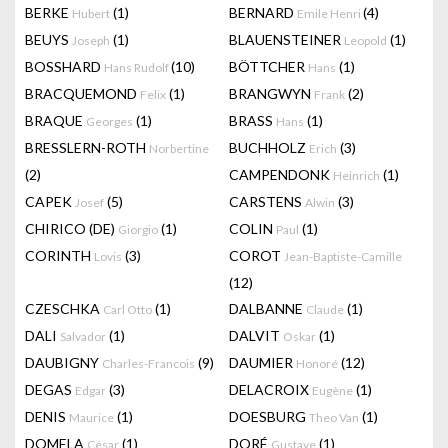
BERKE
(1)
BERNARD
(4)
Hubert
Emile Henri
BEUYS
(1)
BLAUENSTEINER
(1)
Joseph
Leopold
BOSSHARD
(10)
BÖTTCHER
(1)
Hans Rudolf
Hans
BRACQUEMOND
(1)
BRANGWYN
(2)
Felix
Frank
BRAQUE
(1)
BRASS
(1)
Georges
Hans
BRESSLERN-ROTH
BUCHHOLZ
(3)
Norbertine
Erich
(2)
CAMPENDONK
(1)
Heinrich
CAPEK
(5)
CARSTENS
(3)
Josef
Alwin
CHIRICO (DE)
(1)
COLIN
(1)
Giorgio
Paul
CORINTH
(3)
COROT
Lovis
Jean-Baptiste-Camille
(12)
CZESCHKA
(1)
DALBANNE
(1)
Carl Otto
Claude
DALI
(1)
DALVIT
(1)
Salvador
Oskar
DAUBIGNY
(9)
DAUMIER
(12)
Charles-Francois
Honoré
DEGAS
(3)
DELACROIX
(1)
Edgar
Eugène
DENIS
(1)
DOESBURG
(1)
Maurice
Theo Van
DOMELA
(1)
DORÉ
(1)
César
Gustave