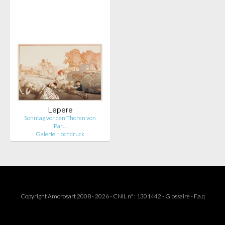
Lepere
Sonntag vor den Thoren von
Par…
Galerie Hochdruck
Copyright Amorosart 2008 - 2026 - CNIL n° : 1301442 -
Glossaire
-
F.a.q