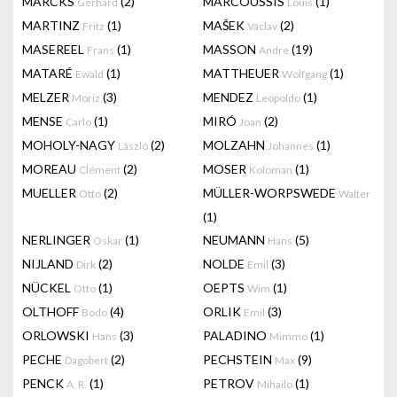
MARCKS
(2)
MARCOUSSIS
(1)
Gerhard
Louis
MARTINZ
(1)
MAŠEK
(2)
Fritz
Václav
MASEREEL
(1)
MASSON
(19)
Frans
Andre
MATARÉ
(1)
MATTHEUER
(1)
Ewald
Wolfgang
MELZER
(3)
MENDEZ
(1)
Moriz
Leopoldo
MENSE
(1)
MIRÓ
(2)
Carlo
Joan
MOHOLY-NAGY
(2)
MOLZAHN
(1)
László
Johannes
MOREAU
(2)
MOSER
(1)
Clément
Koloman
MUELLER
(2)
MÜLLER-WORPSWEDE
Otto
Walter
(1)
NERLINGER
(1)
NEUMANN
(5)
Oskar
Hans
NIJLAND
(2)
NOLDE
(3)
Dirk
Emil
NÜCKEL
(1)
OEPTS
(1)
Otto
Wim
OLTHOFF
(4)
ORLIK
(3)
Bodo
Emil
ORLOWSKI
(3)
PALADINO
(1)
Hans
Mimmo
PECHE
(2)
PECHSTEIN
(9)
Dagobert
Max
PENCK
(1)
PETROV
(1)
A. R.
Mihailo