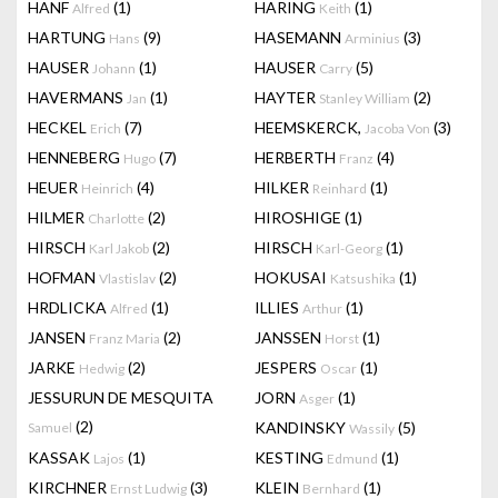
HANF
(1)
HARING
(1)
Alfred
Keith
HARTUNG
(9)
HASEMANN
(3)
Hans
Arminius
HAUSER
(1)
HAUSER
(5)
Johann
Carry
HAVERMANS
(1)
HAYTER
(2)
Jan
Stanley William
HECKEL
(7)
HEEMSKERCK,
(3)
Erich
Jacoba Von
HENNEBERG
(7)
HERBERTH
(4)
Hugo
Franz
HEUER
(4)
HILKER
(1)
Heinrich
Reinhard
HILMER
(2)
HIROSHIGE
(1)
Charlotte
HIRSCH
(2)
HIRSCH
(1)
Karl Jakob
Karl-Georg
HOFMAN
(2)
HOKUSAI
(1)
Vlastislav
Katsushika
HRDLICKA
(1)
ILLIES
(1)
Alfred
Arthur
JANSEN
(2)
JANSSEN
(1)
Franz Maria
Horst
JARKE
(2)
JESPERS
(1)
Hedwig
Oscar
JESSURUN DE MESQUITA
JORN
(1)
Asger
(2)
KANDINSKY
(5)
Samuel
Wassily
KASSAK
(1)
KESTING
(1)
Lajos
Edmund
KIRCHNER
(3)
KLEIN
(1)
Ernst Ludwig
Bernhard