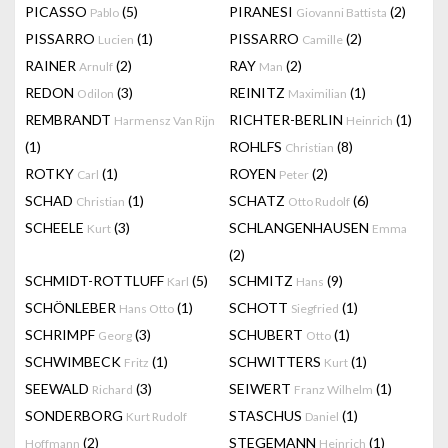
PICASSO
(5)
PIRANESI
(2)
Pablo
Giovanni Battista
PISSARRO
(1)
PISSARRO
(2)
Lucien
Camille
RAINER
(2)
RAY
(2)
Arnulf
Man
REDON
(3)
REINITZ
(1)
Odilon
Maximilian
REMBRANDT
RICHTER-BERLIN
(1)
Harmensz Van Rijn
Heinrich
(1)
ROHLFS
(8)
Christian
ROTKY
(1)
ROYEN
(2)
Carl
Peter
SCHAD
(1)
SCHATZ
(6)
Christian
Otto Rudolf
SCHEELE
(3)
SCHLANGENHAUSEN
Kurt
Emma
(2)
SCHMIDT-ROTTLUFF
(5)
SCHMITZ
(9)
Karl
Hans
SCHÖNLEBER
(1)
SCHOTT
(1)
Hans Otto
Siegfried
SCHRIMPF
(3)
SCHUBERT
(1)
Georg
Otto
SCHWIMBECK
(1)
SCHWITTERS
(1)
Fritz
Kurt
SEEWALD
(3)
SEIWERT
(1)
Richard
Franz Wilhelm
SONDERBORG
STASCHUS
(1)
Kurt Rudolf
Daniel
(2)
STEGEMANN
(1)
Hoffmann
Heinrich