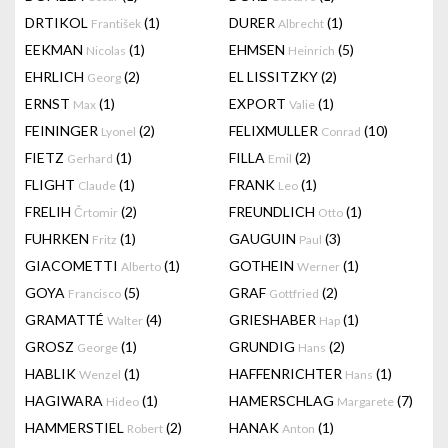
DRTIKOL
(1)
DURER
(1)
František
Albrecht
EEKMAN
(1)
EHMSEN
(5)
Nicolas
Heinrich
EHRLICH
(2)
EL LISSITZKY
(2)
Georg
ERNST
(1)
EXPORT
(1)
Max
Valie
FEININGER
(2)
FELIXMULLER
(10)
Lyonel
Conrad
FIETZ
(1)
FILLA
(2)
Gerhard
Emil
FLIGHT
(1)
FRANK
(1)
Claude
Leo
FRELIH
(2)
FREUNDLICH
(1)
Črtomir
Otto
FUHRKEN
(1)
GAUGUIN
(3)
Fritz
Paul
GIACOMETTI
(1)
GOTHEIN
(1)
Alberto
Werner
GOYA
(5)
GRAF
(2)
Francisco
Gottfried
GRAMATTÉ
(4)
GRIESHABER
(1)
Walter
Hap
GROSZ
(1)
GRUNDIG
(2)
George
Hans
HABLIK
(1)
HAFFENRICHTER
(1)
Wenzel
Hans
HAGIWARA
(1)
HAMERSCHLAG
(7)
Hideo
Margarete
HAMMERSTIEL
(2)
HANAK
(1)
Robert
Anton