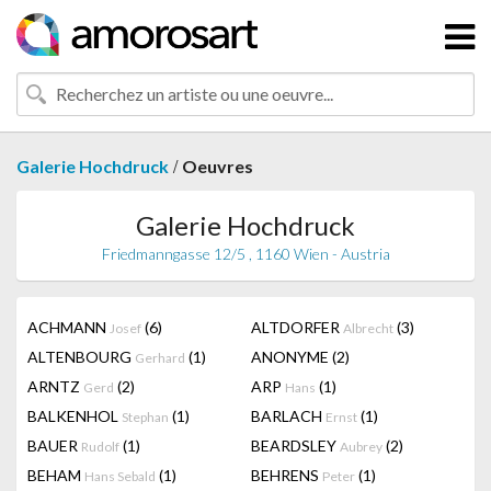
/
Galerie Hochdruck
Oeuvres
Galerie Hochdruck
Friedmanngasse 12/5 , 1160 Wien - Austria
ACHMANN
(6)
ALTDORFER
(3)
Josef
Albrecht
ALTENBOURG
(1)
ANONYME
(2)
Gerhard
ARNTZ
(2)
ARP
(1)
Gerd
Hans
BALKENHOL
(1)
BARLACH
(1)
Stephan
Ernst
BAUER
(1)
BEARDSLEY
(2)
Rudolf
Aubrey
BEHAM
(1)
BEHRENS
(1)
Hans Sebald
Peter