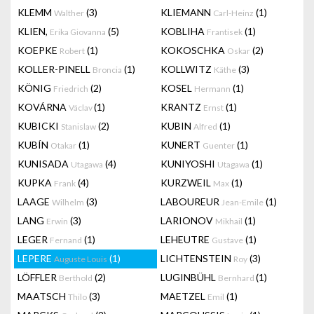
KLEMM
(3)
KLIEMANN
(1)
Walther
Carl-Heinz
KLIEN,
(5)
KOBLIHA
(1)
Erika Giovanna
Frantisek
KOEPKE
(1)
KOKOSCHKA
(2)
Robert
Oskar
KOLLER-PINELL
(1)
KOLLWITZ
(3)
Broncia
Käthe
KÖNIG
(2)
KOSEL
(1)
Friedrich
Hermann
KOVÁRNA
(1)
KRANTZ
(1)
Václav
Ernst
KUBICKI
(2)
KUBIN
(1)
Stanislaw
Alfred
KUBÍN
(1)
KUNERT
(1)
Otakar
Guenter
KUNISADA
(4)
KUNIYOSHI
(1)
Utagawa
Utagawa
KUPKA
(4)
KURZWEIL
(1)
Frank
Max
LAAGE
(3)
LABOUREUR
(1)
Wilhelm
Jean-Emile
LANG
(3)
LARIONOV
(1)
Erwin
Mikhail
LEGER
(1)
LEHEUTRE
(1)
Fernand
Gustave
LEPERE
(1)
LICHTENSTEIN
(3)
Auguste Louis
Roy
LÖFFLER
(2)
LUGINBÜHL
(1)
Berthold
Bernhard
MAATSCH
(3)
MAETZEL
(1)
Thilo
Emil