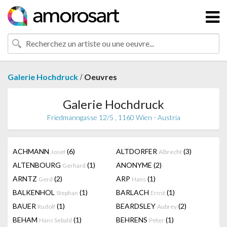
/
Galerie Hochdruck
Oeuvres
Galerie Hochdruck
Friedmanngasse 12/5 , 1160 Wien - Austria
ACHMANN
(6)
ALTDORFER
(3)
Josef
Albrecht
ALTENBOURG
(1)
ANONYME
(2)
Gerhard
ARNTZ
(2)
ARP
(1)
Gerd
Hans
BALKENHOL
(1)
BARLACH
(1)
Stephan
Ernst
BAUER
(1)
BEARDSLEY
(2)
Rudolf
Aubrey
BEHAM
(1)
BEHRENS
(1)
Hans Sebald
Peter