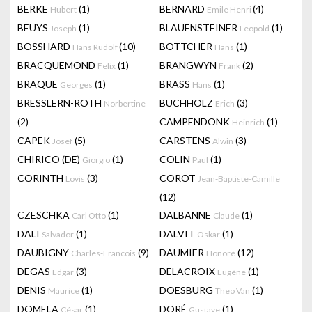
BERKE
(1)
BERNARD
(4)
Hubert
Emile Henri
BEUYS
(1)
BLAUENSTEINER
(1)
Joseph
Leopold
BOSSHARD
(10)
BÖTTCHER
(1)
Hans Rudolf
Hans
BRACQUEMOND
(1)
BRANGWYN
(2)
Felix
Frank
BRAQUE
(1)
BRASS
(1)
Georges
Hans
BRESSLERN-ROTH
BUCHHOLZ
(3)
Norbertine
Erich
(2)
CAMPENDONK
(1)
Heinrich
CAPEK
(5)
CARSTENS
(3)
Josef
Alwin
CHIRICO (DE)
(1)
COLIN
(1)
Giorgio
Paul
CORINTH
(3)
COROT
Lovis
Jean-Baptiste-Camille
(12)
CZESCHKA
(1)
DALBANNE
(1)
Carl Otto
Claude
DALI
(1)
DALVIT
(1)
Salvador
Oskar
DAUBIGNY
(9)
DAUMIER
(12)
Charles-Francois
Honoré
DEGAS
(3)
DELACROIX
(1)
Edgar
Eugène
DENIS
(1)
DOESBURG
(1)
Maurice
Theo Van
DOMELA
(1)
DORÉ
(1)
César
Gustave