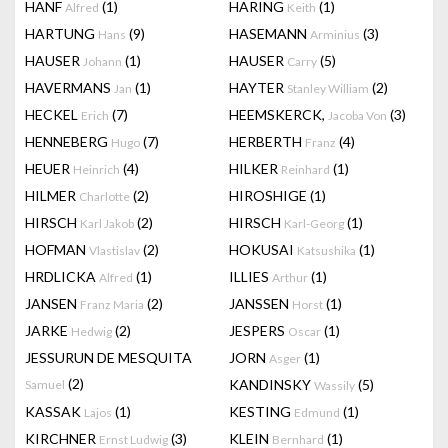
HANF
(1)
HARING
(1)
Alfred
Keith
HARTUNG
(9)
HASEMANN
(3)
Hans
Arminius
HAUSER
(1)
HAUSER
(5)
Johann
Carry
HAVERMANS
(1)
HAYTER
(2)
Jan
Stanley William
HECKEL
(7)
HEEMSKERCK,
(3)
Erich
Jacoba Von
HENNEBERG
(7)
HERBERTH
(4)
Hugo
Franz
HEUER
(4)
HILKER
(1)
Heinrich
Reinhard
HILMER
(2)
HIROSHIGE
(1)
Charlotte
HIRSCH
(2)
HIRSCH
(1)
Karl Jakob
Karl-Georg
HOFMAN
(2)
HOKUSAI
(1)
Vlastislav
Katsushika
HRDLICKA
(1)
ILLIES
(1)
Alfred
Arthur
JANSEN
(2)
JANSSEN
(1)
Franz Maria
Horst
JARKE
(2)
JESPERS
(1)
Hedwig
Oscar
JESSURUN DE MESQUITA
JORN
(1)
Asger
(2)
KANDINSKY
(5)
Samuel
Wassily
KASSAK
(1)
KESTING
(1)
Lajos
Edmund
KIRCHNER
(3)
KLEIN
(1)
Ernst Ludwig
Bernhard