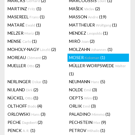
MARCKS
(2)
MARCOUSSIS
(1)
Gerhard
Louis
MARTINZ
(1)
MAŠEK
(2)
Fritz
Václav
MASEREEL
(1)
MASSON
(19)
Frans
Andre
MATARÉ
(1)
MATTHEUER
(1)
Ewald
Wolfgang
MELZER
(3)
MENDEZ
(1)
Moriz
Leopoldo
MENSE
(1)
MIRÓ
(2)
Carlo
Joan
MOHOLY-NAGY
(2)
MOLZAHN
(1)
László
Johannes
MOREAU
(2)
MOSER
(1)
Clément
Koloman
MUELLER
(2)
MÜLLER-WORPSWEDE
Otto
Walter
(1)
NERLINGER
(1)
NEUMANN
(5)
Oskar
Hans
NIJLAND
(2)
NOLDE
(3)
Dirk
Emil
NÜCKEL
(1)
OEPTS
(1)
Otto
Wim
OLTHOFF
(4)
ORLIK
(3)
Bodo
Emil
ORLOWSKI
(3)
PALADINO
(1)
Hans
Mimmo
PECHE
(2)
PECHSTEIN
(9)
Dagobert
Max
PENCK
(1)
PETROV
(1)
A. R.
Mihailo