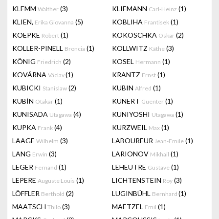
KLEMM
(3)
KLIEMANN
(1)
Walther
Carl-Heinz
KLIEN,
(5)
KOBLIHA
(1)
Erika Giovanna
Frantisek
KOEPKE
(1)
KOKOSCHKA
(2)
Robert
Oskar
KOLLER-PINELL
(1)
KOLLWITZ
(3)
Broncia
Käthe
KÖNIG
(2)
KOSEL
(1)
Friedrich
Hermann
KOVÁRNA
(1)
KRANTZ
(1)
Václav
Ernst
KUBICKI
(2)
KUBIN
(1)
Stanislaw
Alfred
KUBÍN
(1)
KUNERT
(1)
Otakar
Guenter
KUNISADA
(4)
KUNIYOSHI
(1)
Utagawa
Utagawa
KUPKA
(4)
KURZWEIL
(1)
Frank
Max
LAAGE
(3)
LABOUREUR
(1)
Wilhelm
Jean-Emile
LANG
(3)
LARIONOV
(1)
Erwin
Mikhail
LEGER
(1)
LEHEUTRE
(1)
Fernand
Gustave
LEPERE
(1)
LICHTENSTEIN
(3)
Auguste Louis
Roy
LÖFFLER
(2)
LUGINBÜHL
(1)
Berthold
Bernhard
MAATSCH
(3)
MAETZEL
(1)
Thilo
Emil