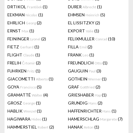
DRTIKOL
(1)
DURER
(1)
František
Albrecht
EEKMAN
(1)
EHMSEN
(5)
Nicolas
Heinrich
EHRLICH
(2)
EL LISSITZKY
(2)
Georg
ERNST
(1)
EXPORT
(1)
Max
Valie
FEININGER
(2)
FELIXMULLER
(10)
Lyonel
Conrad
FIETZ
(1)
FILLA
(2)
Gerhard
Emil
FLIGHT
(1)
FRANK
(1)
Claude
Leo
FRELIH
(2)
FREUNDLICH
(1)
Črtomir
Otto
FUHRKEN
(1)
GAUGUIN
(3)
Fritz
Paul
GIACOMETTI
(1)
GOTHEIN
(1)
Alberto
Werner
GOYA
(5)
GRAF
(2)
Francisco
Gottfried
GRAMATTÉ
(4)
GRIESHABER
(1)
Walter
Hap
GROSZ
(1)
GRUNDIG
(2)
George
Hans
HABLIK
(1)
HAFFENRICHTER
(1)
Wenzel
Hans
HAGIWARA
(1)
HAMERSCHLAG
(7)
Hideo
Margarete
HAMMERSTIEL
(2)
HANAK
(1)
Robert
Anton