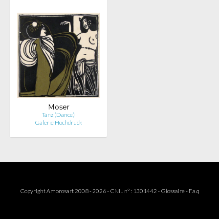
Moser
Tanz (Dance)
Galerie Hochdruck
Copyright Amorosart 2008 - 2026 - CNIL n° : 1301442 -
Glossaire
-
F.a.q