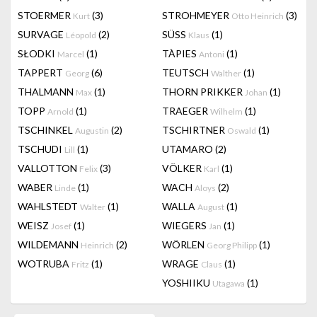
STOERMER
(3)
STROHMEYER
(3)
Kurt
Otto Heinrich
SURVAGE
(2)
SÜSS
(1)
Léopold
Klaus
SŁODKI
(1)
TÀPIES
(1)
Marcel
Antoni
TAPPERT
(6)
TEUTSCH
(1)
Georg
Walther
THALMANN
(1)
THORN PRIKKER
(1)
Max
Johan
TOPP
(1)
TRAEGER
(1)
Arnold
Wilhelm
TSCHINKEL
(2)
TSCHIRTNER
(1)
Augustin
Oswald
TSCHUDI
(1)
UTAMARO
(2)
Lill
VALLOTTON
(3)
VÖLKER
(1)
Felix
Karl
WABER
(1)
WACH
(2)
Linde
Aloys
WAHLSTEDT
(1)
WALLA
(1)
Walter
August
WEISZ
(1)
WIEGERS
(1)
Josef
Jan
WILDEMANN
(2)
WÖRLEN
(1)
Heinrich
Georg Philipp
WOTRUBA
(1)
WRAGE
(1)
Fritz
Claus
YOSHIIKU
(1)
Utagawa