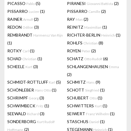
PICASSO
(5)
PIRANESI
(2)
Pablo
Giovanni Battista
PISSARRO
(1)
PISSARRO
(2)
Lucien
Camille
RAINER
(2)
RAY
(2)
Arnulf
Man
REDON
(3)
REINITZ
(1)
Odilon
Maximilian
REMBRANDT
RICHTER-BERLIN
(1)
Harmensz Van Rijn
Heinrich
(1)
ROHLFS
(8)
Christian
ROTKY
(1)
ROYEN
(2)
Carl
Peter
SCHAD
(1)
SCHATZ
(6)
Christian
Otto Rudolf
SCHEELE
(3)
SCHLANGENHAUSEN
Kurt
Emma
(2)
SCHMIDT-ROTTLUFF
(5)
SCHMITZ
(9)
Karl
Hans
SCHÖNLEBER
(1)
SCHOTT
(1)
Hans Otto
Siegfried
SCHRIMPF
(3)
SCHUBERT
(1)
Georg
Otto
SCHWIMBECK
(1)
SCHWITTERS
(1)
Fritz
Kurt
SEEWALD
(3)
SEIWERT
(1)
Richard
Franz Wilhelm
SONDERBORG
STASCHUS
(1)
Kurt Rudolf
Daniel
(2)
STEGEMANN
(1)
Hoffmann
Heinrich