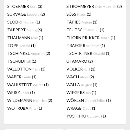
STOERMER
(3)
STROHMEYER
(3)
Kurt
Otto Heinrich
SURVAGE
(2)
SÜSS
(1)
Léopold
Klaus
SŁODKI
(1)
TÀPIES
(1)
Marcel
Antoni
TAPPERT
(6)
TEUTSCH
(1)
Georg
Walther
THALMANN
(1)
THORN PRIKKER
(1)
Max
Johan
TOPP
(1)
TRAEGER
(1)
Arnold
Wilhelm
TSCHINKEL
(2)
TSCHIRTNER
(1)
Augustin
Oswald
TSCHUDI
(1)
UTAMARO
(2)
Lill
VALLOTTON
(3)
VÖLKER
(1)
Felix
Karl
WABER
(1)
WACH
(2)
Linde
Aloys
WAHLSTEDT
(1)
WALLA
(1)
Walter
August
WEISZ
(1)
WIEGERS
(1)
Josef
Jan
WILDEMANN
(2)
WÖRLEN
(1)
Heinrich
Georg Philipp
WOTRUBA
(1)
WRAGE
(1)
Fritz
Claus
YOSHIIKU
(1)
Utagawa