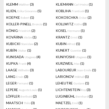
KLEMM
(3)
KLIEMANN
(1)
Walther
Carl-Heinz
KLIEN,
(5)
KOBLIHA
(1)
Erika Giovanna
Frantisek
KOEPKE
(1)
KOKOSCHKA
(2)
Robert
Oskar
KOLLER-PINELL
(1)
KOLLWITZ
(3)
Broncia
Käthe
KÖNIG
(2)
KOSEL
(1)
Friedrich
Hermann
KOVÁRNA
(1)
KRANTZ
(1)
Václav
Ernst
KUBICKI
(2)
KUBIN
(1)
Stanislaw
Alfred
KUBÍN
(1)
KUNERT
(1)
Otakar
Guenter
KUNISADA
(4)
KUNIYOSHI
(1)
Utagawa
Utagawa
KUPKA
(4)
KURZWEIL
(1)
Frank
Max
LAAGE
(3)
LABOUREUR
(1)
Wilhelm
Jean-Emile
LANG
(3)
LARIONOV
(1)
Erwin
Mikhail
LEGER
(1)
LEHEUTRE
(1)
Fernand
Gustave
LEPERE
(1)
LICHTENSTEIN
(3)
Auguste Louis
Roy
LÖFFLER
(2)
LUGINBÜHL
(1)
Berthold
Bernhard
MAATSCH
(3)
MAETZEL
(1)
Thilo
Emil