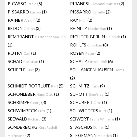
PICASSO
(5)
PIRANESI
(2)
Pablo
Giovanni Battista
PISSARRO
(1)
PISSARRO
(2)
Lucien
Camille
RAINER
(2)
RAY
(2)
Arnulf
Man
REDON
(3)
REINITZ
(1)
Odilon
Maximilian
REMBRANDT
RICHTER-BERLIN
(1)
Harmensz Van Rijn
Heinrich
(1)
ROHLFS
(8)
Christian
ROTKY
(1)
ROYEN
(2)
Carl
Peter
SCHAD
(1)
SCHATZ
(6)
Christian
Otto Rudolf
SCHEELE
(3)
SCHLANGENHAUSEN
Kurt
Emma
(2)
SCHMIDT-ROTTLUFF
(5)
SCHMITZ
(9)
Karl
Hans
SCHÖNLEBER
(1)
SCHOTT
(1)
Hans Otto
Siegfried
SCHRIMPF
(3)
SCHUBERT
(1)
Georg
Otto
SCHWIMBECK
(1)
SCHWITTERS
(1)
Fritz
Kurt
SEEWALD
(3)
SEIWERT
(1)
Richard
Franz Wilhelm
SONDERBORG
STASCHUS
(1)
Kurt Rudolf
Daniel
(2)
STEGEMANN
(1)
Hoffmann
Heinrich