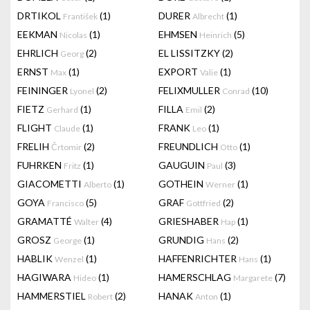
DRTIKOL
(1)
DURER
(1)
František
Albrecht
EEKMAN
(1)
EHMSEN
(5)
Nicolas
Heinrich
EHRLICH
(2)
EL LISSITZKY
(2)
Georg
ERNST
(1)
EXPORT
(1)
Max
Valie
FEININGER
(2)
FELIXMULLER
(10)
Lyonel
Conrad
FIETZ
(1)
FILLA
(2)
Gerhard
Emil
FLIGHT
(1)
FRANK
(1)
Claude
Leo
FRELIH
(2)
FREUNDLICH
(1)
Črtomir
Otto
FUHRKEN
(1)
GAUGUIN
(3)
Fritz
Paul
GIACOMETTI
(1)
GOTHEIN
(1)
Alberto
Werner
GOYA
(5)
GRAF
(2)
Francisco
Gottfried
GRAMATTÉ
(4)
GRIESHABER
(1)
Walter
Hap
GROSZ
(1)
GRUNDIG
(2)
George
Hans
HABLIK
(1)
HAFFENRICHTER
(1)
Wenzel
Hans
HAGIWARA
(1)
HAMERSCHLAG
(7)
Hideo
Margarete
HAMMERSTIEL
(2)
HANAK
(1)
Robert
Anton