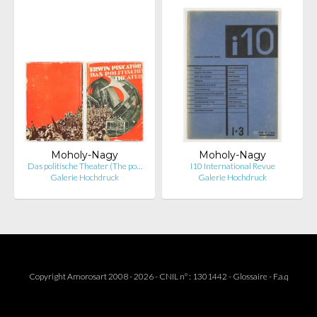
Moholy-Nagy
Moholy-Nagy
Das politische Theater (The po…
I10 International Revue
Galerie Hochdruck
Galerie Hochdruck
Copyright Amorosart 2008 - 2026 - CNIL n° : 1301442 -
Glossaire
-
F.a.q