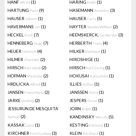
HANF
(1)
HARING
(1)
Alfred
Keith
HARTUNG
(9)
HASEMANN
(3)
Hans
Arminius
HAUSER
(1)
HAUSER
(5)
Johann
Carry
HAVERMANS
(1)
HAYTER
(2)
Jan
Stanley William
HECKEL
(7)
HEEMSKERCK,
(3)
Erich
Jacoba Von
HENNEBERG
(7)
HERBERTH
(4)
Hugo
Franz
HEUER
(4)
HILKER
(1)
Heinrich
Reinhard
HILMER
(2)
HIROSHIGE
(1)
Charlotte
HIRSCH
(2)
HIRSCH
(1)
Karl Jakob
Karl-Georg
HOFMAN
(2)
HOKUSAI
(1)
Vlastislav
Katsushika
HRDLICKA
(1)
ILLIES
(1)
Alfred
Arthur
JANSEN
(2)
JANSSEN
(1)
Franz Maria
Horst
JARKE
(2)
JESPERS
(1)
Hedwig
Oscar
JESSURUN DE MESQUITA
JORN
(1)
Asger
(2)
KANDINSKY
(5)
Samuel
Wassily
KASSAK
(1)
KESTING
(1)
Lajos
Edmund
KIRCHNER
(3)
KLEIN
(1)
Ernst Ludwig
Bernhard