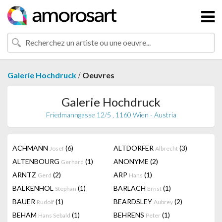
/
Galerie Hochdruck
Oeuvres
Galerie Hochdruck
Friedmanngasse 12/5 , 1160 Wien - Austria
ACHMANN
(6)
ALTDORFER
(3)
Josef
Albrecht
ALTENBOURG
(1)
ANONYME
(2)
Gerhard
ARNTZ
(2)
ARP
(1)
Gerd
Hans
BALKENHOL
(1)
BARLACH
(1)
Stephan
Ernst
BAUER
(1)
BEARDSLEY
(2)
Rudolf
Aubrey
BEHAM
(1)
BEHRENS
(1)
Hans Sebald
Peter