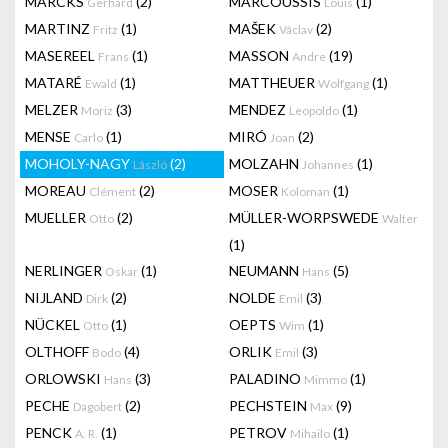
MARCKS
(2)
MARCOUSSIS
(1)
Gerhard
Louis
MARTINZ
(1)
MAŠEK
(2)
Fritz
Václav
MASEREEL
(1)
MASSON
(19)
Frans
Andre
MATARÉ
(1)
MATTHEUER
(1)
Ewald
Wolfgang
MELZER
(3)
MENDEZ
(1)
Moriz
Leopoldo
MENSE
(1)
MIRÓ
(2)
Carlo
Joan
MOHOLY-NAGY
(2)
MOLZAHN
(1)
László
Johannes
MOREAU
(2)
MOSER
(1)
Clément
Koloman
MUELLER
(2)
MÜLLER-WORPSWEDE
Otto
Walter
(1)
NERLINGER
(1)
NEUMANN
(5)
Oskar
Hans
NIJLAND
(2)
NOLDE
(3)
Dirk
Emil
NÜCKEL
(1)
OEPTS
(1)
Otto
Wim
OLTHOFF
(4)
ORLIK
(3)
Bodo
Emil
ORLOWSKI
(3)
PALADINO
(1)
Hans
Mimmo
PECHE
(2)
PECHSTEIN
(9)
Dagobert
Max
PENCK
(1)
PETROV
(1)
A. R.
Mihailo