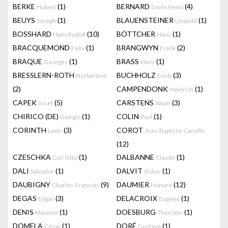
BERKE
(1)
BERNARD
(4)
Hubert
Emile Henri
BEUYS
(1)
BLAUENSTEINER
(1)
Joseph
Leopold
BOSSHARD
(10)
BÖTTCHER
(1)
Hans Rudolf
Hans
BRACQUEMOND
(1)
BRANGWYN
(2)
Felix
Frank
BRAQUE
(1)
BRASS
(1)
Georges
Hans
BRESSLERN-ROTH
BUCHHOLZ
(3)
Norbertine
Erich
(2)
CAMPENDONK
(1)
Heinrich
CAPEK
(5)
CARSTENS
(3)
Josef
Alwin
CHIRICO (DE)
(1)
COLIN
(1)
Giorgio
Paul
CORINTH
(3)
COROT
Lovis
Jean-Baptiste-Camille
(12)
CZESCHKA
(1)
DALBANNE
(1)
Carl Otto
Claude
DALI
(1)
DALVIT
(1)
Salvador
Oskar
DAUBIGNY
(9)
DAUMIER
(12)
Charles-Francois
Honoré
DEGAS
(3)
DELACROIX
(1)
Edgar
Eugène
DENIS
(1)
DOESBURG
(1)
Maurice
Theo Van
DOMELA
(1)
DORÉ
(1)
César
Gustave