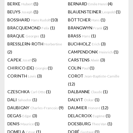
BERKE
(1)
BERNARD
(4)
Hubert
Emile Henri
BEUYS
(1)
BLAUENSTEINER
(1)
Joseph
Leopold
BOSSHARD
(10)
BÖTTCHER
(1)
Hans Rudolf
Hans
BRACQUEMOND
(1)
BRANGWYN
(2)
Felix
Frank
BRAQUE
(1)
BRASS
(1)
Georges
Hans
BRESSLERN-ROTH
BUCHHOLZ
(3)
Norbertine
Erich
(2)
CAMPENDONK
(1)
Heinrich
CAPEK
(5)
CARSTENS
(3)
Josef
Alwin
CHIRICO (DE)
(1)
COLIN
(1)
Giorgio
Paul
CORINTH
(3)
COROT
Lovis
Jean-Baptiste-Camille
(12)
CZESCHKA
(1)
DALBANNE
(1)
Carl Otto
Claude
DALI
(1)
DALVIT
(1)
Salvador
Oskar
DAUBIGNY
(9)
DAUMIER
(12)
Charles-Francois
Honoré
DEGAS
(3)
DELACROIX
(1)
Edgar
Eugène
DENIS
(1)
DOESBURG
(1)
Maurice
Theo Van
DOMELA
(1)
DORÉ
(1)
César
Gustave