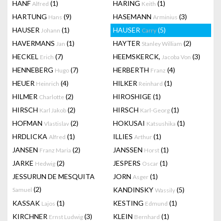
HANF
(1)
HARING
(1)
Alfred
Keith
HARTUNG
(9)
HASEMANN
(3)
Hans
Arminius
HAUSER
(1)
HAUSER
(5)
Johann
Carry
HAVERMANS
(1)
HAYTER
(2)
Jan
Stanley William
HECKEL
(7)
HEEMSKERCK,
(3)
Erich
Jacoba Von
HENNEBERG
(7)
HERBERTH
(4)
Hugo
Franz
HEUER
(4)
HILKER
(1)
Heinrich
Reinhard
HILMER
(2)
HIROSHIGE
(1)
Charlotte
HIRSCH
(2)
HIRSCH
(1)
Karl Jakob
Karl-Georg
HOFMAN
(2)
HOKUSAI
(1)
Vlastislav
Katsushika
HRDLICKA
(1)
ILLIES
(1)
Alfred
Arthur
JANSEN
(2)
JANSSEN
(1)
Franz Maria
Horst
JARKE
(2)
JESPERS
(1)
Hedwig
Oscar
JESSURUN DE MESQUITA
JORN
(1)
Asger
(2)
KANDINSKY
(5)
Samuel
Wassily
KASSAK
(1)
KESTING
(1)
Lajos
Edmund
KIRCHNER
(3)
KLEIN
(1)
Ernst Ludwig
Bernhard