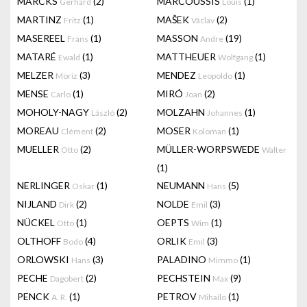
MARCKS
(2)
MARCOUSSIS
(1)
Gerhard
Louis
MARTINZ
(1)
MAŠEK
(2)
Fritz
Václav
MASEREEL
(1)
MASSON
(19)
Frans
Andre
MATARÉ
(1)
MATTHEUER
(1)
Ewald
Wolfgang
MELZER
(3)
MENDEZ
(1)
Moriz
Leopoldo
MENSE
(1)
MIRÓ
(2)
Carlo
Joan
MOHOLY-NAGY
(2)
MOLZAHN
(1)
László
Johannes
MOREAU
(2)
MOSER
(1)
Clément
Koloman
MUELLER
(2)
MÜLLER-WORPSWEDE
Otto
Walter
(1)
NERLINGER
(1)
NEUMANN
(5)
Oskar
Hans
NIJLAND
(2)
NOLDE
(3)
Dirk
Emil
NÜCKEL
(1)
OEPTS
(1)
Otto
Wim
OLTHOFF
(4)
ORLIK
(3)
Bodo
Emil
ORLOWSKI
(3)
PALADINO
(1)
Hans
Mimmo
PECHE
(2)
PECHSTEIN
(9)
Dagobert
Max
PENCK
(1)
PETROV
(1)
A. R.
Mihailo