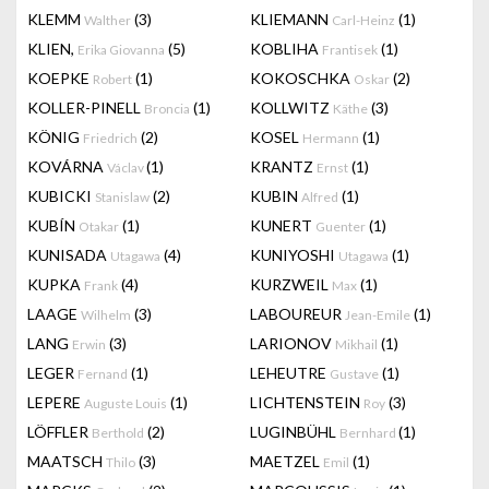
KLEMM
(3)
KLIEMANN
(1)
Walther
Carl-Heinz
KLIEN,
(5)
KOBLIHA
(1)
Erika Giovanna
Frantisek
KOEPKE
(1)
KOKOSCHKA
(2)
Robert
Oskar
KOLLER-PINELL
(1)
KOLLWITZ
(3)
Broncia
Käthe
KÖNIG
(2)
KOSEL
(1)
Friedrich
Hermann
KOVÁRNA
(1)
KRANTZ
(1)
Václav
Ernst
KUBICKI
(2)
KUBIN
(1)
Stanislaw
Alfred
KUBÍN
(1)
KUNERT
(1)
Otakar
Guenter
KUNISADA
(4)
KUNIYOSHI
(1)
Utagawa
Utagawa
KUPKA
(4)
KURZWEIL
(1)
Frank
Max
LAAGE
(3)
LABOUREUR
(1)
Wilhelm
Jean-Emile
LANG
(3)
LARIONOV
(1)
Erwin
Mikhail
LEGER
(1)
LEHEUTRE
(1)
Fernand
Gustave
LEPERE
(1)
LICHTENSTEIN
(3)
Auguste Louis
Roy
LÖFFLER
(2)
LUGINBÜHL
(1)
Berthold
Bernhard
MAATSCH
(3)
MAETZEL
(1)
Thilo
Emil