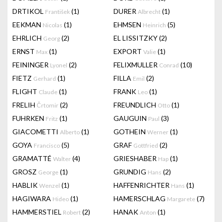
DRTIKOL
(1)
DURER
(1)
František
Albrecht
EEKMAN
(1)
EHMSEN
(5)
Nicolas
Heinrich
EHRLICH
(2)
EL LISSITZKY
(2)
Georg
ERNST
(1)
EXPORT
(1)
Max
Valie
FEININGER
(2)
FELIXMULLER
(10)
Lyonel
Conrad
FIETZ
(1)
FILLA
(2)
Gerhard
Emil
FLIGHT
(1)
FRANK
(1)
Claude
Leo
FRELIH
(2)
FREUNDLICH
(1)
Črtomir
Otto
FUHRKEN
(1)
GAUGUIN
(3)
Fritz
Paul
GIACOMETTI
(1)
GOTHEIN
(1)
Alberto
Werner
GOYA
(5)
GRAF
(2)
Francisco
Gottfried
GRAMATTÉ
(4)
GRIESHABER
(1)
Walter
Hap
GROSZ
(1)
GRUNDIG
(2)
George
Hans
HABLIK
(1)
HAFFENRICHTER
(1)
Wenzel
Hans
HAGIWARA
(1)
HAMERSCHLAG
(7)
Hideo
Margarete
HAMMERSTIEL
(2)
HANAK
(1)
Robert
Anton