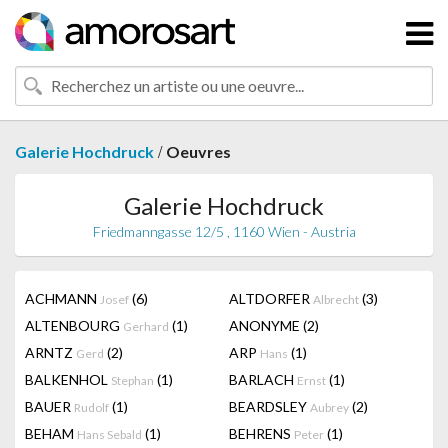
/
Galerie Hochdruck
Oeuvres
Galerie Hochdruck
Friedmanngasse 12/5 , 1160 Wien - Austria
ACHMANN
(6)
ALTDORFER
(3)
Josef
Albrecht
ALTENBOURG
(1)
ANONYME
(2)
Gerhard
ARNTZ
(2)
ARP
(1)
Gerd
Hans
BALKENHOL
(1)
BARLACH
(1)
Stephan
Ernst
BAUER
(1)
BEARDSLEY
(2)
Rudolf
Aubrey
BEHAM
(1)
BEHRENS
(1)
Hans Sebald
Peter