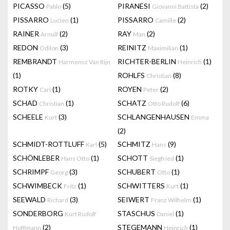
PICASSO
(5)
PIRANESI
(2)
Pablo
Giovanni Battista
PISSARRO
(1)
PISSARRO
(2)
Lucien
Camille
RAINER
(2)
RAY
(2)
Arnulf
Man
REDON
(3)
REINITZ
(1)
Odilon
Maximilian
REMBRANDT
RICHTER-BERLIN
(1)
Harmensz Van Rijn
Heinrich
(1)
ROHLFS
(8)
Christian
ROTKY
(1)
ROYEN
(2)
Carl
Peter
SCHAD
(1)
SCHATZ
(6)
Christian
Otto Rudolf
SCHEELE
(3)
SCHLANGENHAUSEN
Kurt
Emma
(2)
SCHMIDT-ROTTLUFF
(5)
SCHMITZ
(9)
Karl
Hans
SCHÖNLEBER
(1)
SCHOTT
(1)
Hans Otto
Siegfried
SCHRIMPF
(3)
SCHUBERT
(1)
Georg
Otto
SCHWIMBECK
(1)
SCHWITTERS
(1)
Fritz
Kurt
SEEWALD
(3)
SEIWERT
(1)
Richard
Franz Wilhelm
SONDERBORG
STASCHUS
(1)
Kurt Rudolf
Daniel
(2)
STEGEMANN
(1)
Hoffmann
Heinrich