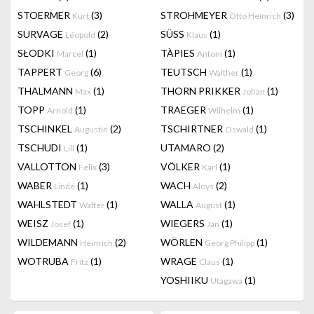
STOERMER
(3)
STROHMEYER
(3)
Kurt
Otto Heinrich
SURVAGE
(2)
SÜSS
(1)
Léopold
Klaus
SŁODKI
(1)
TÀPIES
(1)
Marcel
Antoni
TAPPERT
(6)
TEUTSCH
(1)
Georg
Walther
THALMANN
(1)
THORN PRIKKER
(1)
Max
Johan
TOPP
(1)
TRAEGER
(1)
Arnold
Wilhelm
TSCHINKEL
(2)
TSCHIRTNER
(1)
Augustin
Oswald
TSCHUDI
(1)
UTAMARO
(2)
Lill
VALLOTTON
(3)
VÖLKER
(1)
Felix
Karl
WABER
(1)
WACH
(2)
Linde
Aloys
WAHLSTEDT
(1)
WALLA
(1)
Walter
August
WEISZ
(1)
WIEGERS
(1)
Josef
Jan
WILDEMANN
(2)
WÖRLEN
(1)
Heinrich
Georg Philipp
WOTRUBA
(1)
WRAGE
(1)
Fritz
Claus
YOSHIIKU
(1)
Utagawa