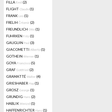
FILLA
(2)
Emil
FLIGHT
(1)
Claude
FRANK
(1)
Leo
FRELIH
(2)
Črtomir
FREUNDLICH
(1)
Otto
FUHRKEN
(1)
Fritz
GAUGUIN
(3)
Paul
GIACOMETTI
(1)
Alberto
GOTHEIN
(1)
Werner
GOYA
(5)
Francisco
GRAF
(2)
Gottfried
GRAMATTÉ
(4)
Walter
GRIESHABER
(1)
Hap
GROSZ
(1)
George
GRUNDIG
(2)
Hans
HABLIK
(1)
Wenzel
HAFFENRICHTER
(1)
Hans