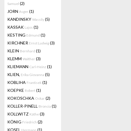
(2)
Samuel
JORN
(1)
Asger
KANDINSKY
(5)
Wassily
KASSAK
(1)
Lajos
KESTING
(1)
Edmund
KIRCHNER
(3)
Ernst Ludwig
KLEIN
(1)
Bernhard
KLEMM
(3)
Walther
KLIEMANN
(1)
Carl-Heinz
KLIEN,
(5)
Erika Giovanna
KOBLIHA
(1)
Frantisek
KOEPKE
(1)
Robert
KOKOSCHKA
(2)
Oskar
KOLLER-PINELL
(1)
Broncia
KOLLWITZ
(3)
Käthe
KÖNIG
(2)
Friedrich
KOSEL
(1)
Hermann