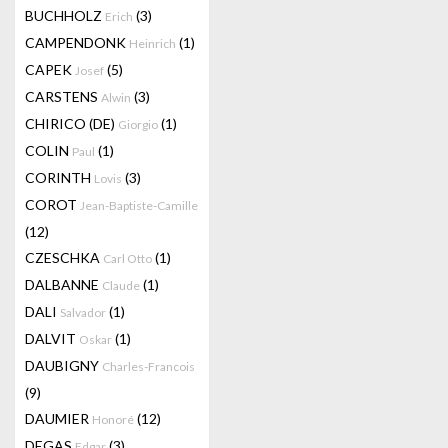
BUCHHOLZ
(3)
Erich
CAMPENDONK
(1)
Heinrich
CAPEK
(5)
Josef
CARSTENS
(3)
Alwin
CHIRICO (DE)
(1)
Giorgio
COLIN
(1)
Paul
CORINTH
(3)
Lovis
COROT
Jean-Baptiste-Camille
(12)
CZESCHKA
(1)
Carl Otto
DALBANNE
(1)
Claude
DALI
(1)
Salvador
DALVIT
(1)
Oskar
DAUBIGNY
Charles-Francois
(9)
DAUMIER
(12)
Honoré
DEGAS
(3)
Edgar