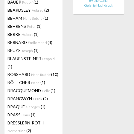
By the Canal
BAUER
(1)
Rudolf
Galerie Hochdruck
BEARDSLEY
(2)
Aubrey
BEHAM
(1)
Hans Sebald
BEHRENS
(1)
Peter
BERKE
(1)
Hubert
BERNARD
(4)
Emile Henri
BEUYS
(1)
Joseph
BLAUENSTEINER
Leopold
(1)
BOSSHARD
(10)
Hans Rudolf
BÖTTCHER
(1)
Hans
BRACQUEMOND
(1)
Felix
BRANGWYN
(2)
Frank
BRAQUE
(1)
Georges
BRASS
(1)
Hans
BRESSLERN-ROTH
(2)
Norbertine