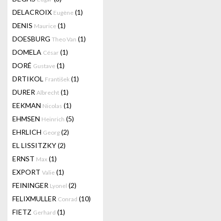
DELACROIX
(1)
Eugène
DENIS
(1)
Maurice
DOESBURG
(1)
Theo Van
DOMELA
(1)
César
DORÉ
(1)
Gustave
DRTIKOL
(1)
František
DURER
(1)
Albrecht
EEKMAN
(1)
Nicolas
EHMSEN
(5)
Heinrich
EHRLICH
(2)
Georg
EL LISSITZKY
(2)
ERNST
(1)
Max
EXPORT
(1)
Valie
FEININGER
(2)
Lyonel
FELIXMULLER
(10)
Conrad
FIETZ
(1)
Gerhard