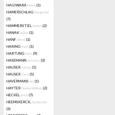
HAGIWARA
(1)
Hideo
HAMERSCHLAG
Margarete
(7)
HAMMERSTIEL
(2)
Robert
HANAK
(1)
Anton
HANF
(1)
Alfred
HARING
(1)
Keith
HARTUNG
(9)
Hans
HASEMANN
(3)
Arminius
HAUSER
(1)
Johann
HAUSER
(5)
Carry
HAVERMANS
(1)
Jan
HAYTER
(2)
Stanley William
HECKEL
(7)
Erich
HEEMSKERCK,
Jacoba Von
(3)