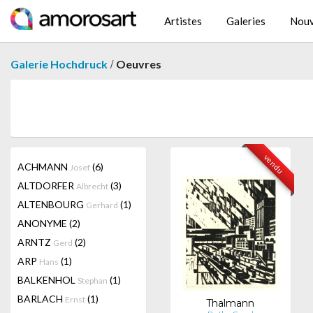
Artistes
Galeries
Nouv
/
Galerie Hochdruck
Oeuvres
vendu
ACHMANN
(6)
Josef
ALTDORFER
(3)
Albrecht
ALTENBOURG
(1)
Gerhard
ANONYME
(2)
ARNTZ
(2)
Gerd
ARP
(1)
Hans
BALKENHOL
(1)
Stephan
BARLACH
(1)
Ernst
Thalmann