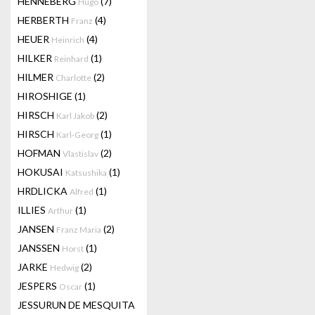
HENNEBERG
(7)
Hugo
HERBERTH
(4)
Franz
HEUER
(4)
Heinrich
HILKER
(1)
Reinhard
HILMER
(2)
Charlotte
HIROSHIGE
(1)
HIRSCH
(2)
Karl Jakob
HIRSCH
(1)
Karl-Georg
HOFMAN
(2)
Vlastislav
HOKUSAI
(1)
Katsushika
HRDLICKA
(1)
Alfred
ILLIES
(1)
Arthur
JANSEN
(2)
Franz Maria
JANSSEN
(1)
Horst
JARKE
(2)
Hedwig
JESPERS
(1)
Oscar
JESSURUN DE MESQUITA