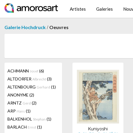
Artistes
Galeries
Nouv
/
Galerie Hochdruck
Oeuvres
ACHMANN
(6)
Josef
ALTDORFER
(3)
Albrecht
ALTENBOURG
(1)
Gerhard
ANONYME
(2)
ARNTZ
(2)
Gerd
ARP
(1)
Hans
BALKENHOL
(1)
Stephan
BARLACH
(1)
Ernst
Kuniyoshi