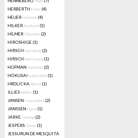
HENNEBERG
(7)
Hugo
HERBERTH
(4)
Franz
HEUER
(4)
Heinrich
HILKER
(1)
Reinhard
HILMER
(2)
Charlotte
HIROSHIGE
(1)
HIRSCH
(2)
Karl Jakob
HIRSCH
(1)
Karl-Georg
HOFMAN
(2)
Vlastislav
HOKUSAI
(1)
Katsushika
HRDLICKA
(1)
Alfred
ILLIES
(1)
Arthur
JANSEN
(2)
Franz Maria
JANSSEN
(1)
Horst
JARKE
(2)
Hedwig
JESPERS
(1)
Oscar
JESSURUN DE MESQUITA