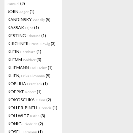
(2)
Samuel
JORN
(1)
Asger
KANDINSKY
(5)
Wassily
KASSAK
(1)
Lajos
KESTING
(1)
Edmund
KIRCHNER
(3)
Ernst Ludwig
KLEIN
(1)
Bernhard
KLEMM
(3)
Walther
KLIEMANN
(1)
Carl-Heinz
KLIEN,
(5)
Erika Giovanna
KOBLIHA
(1)
Frantisek
KOEPKE
(1)
Robert
KOKOSCHKA
(2)
Oskar
KOLLER-PINELL
(1)
Broncia
KOLLWITZ
(3)
Käthe
KÖNIG
(2)
Friedrich
KOSEL
(1)
Hermann