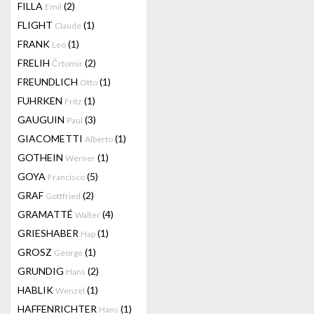
FILLA
(2)
Emil
FLIGHT
(1)
Claude
FRANK
(1)
Leo
FRELIH
(2)
Črtomir
FREUNDLICH
(1)
Otto
FUHRKEN
(1)
Fritz
GAUGUIN
(3)
Paul
GIACOMETTI
(1)
Alberto
GOTHEIN
(1)
Werner
GOYA
(5)
Francisco
GRAF
(2)
Gottfried
GRAMATTÉ
(4)
Walter
GRIESHABER
(1)
Hap
GROSZ
(1)
George
GRUNDIG
(2)
Hans
HABLIK
(1)
Wenzel
HAFFENRICHTER
(1)
Hans