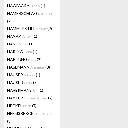
HAGIWARA
(1)
Hideo
HAMERSCHLAG
Margarete
(7)
HAMMERSTIEL
(2)
Robert
HANAK
(1)
Anton
HANF
(1)
Alfred
HARING
(1)
Keith
HARTUNG
(9)
Hans
HASEMANN
(3)
Arminius
HAUSER
(1)
Johann
HAUSER
(5)
Carry
HAVERMANS
(1)
Jan
HAYTER
(2)
Stanley William
HECKEL
(7)
Erich
HEEMSKERCK,
Jacoba Von
(3)