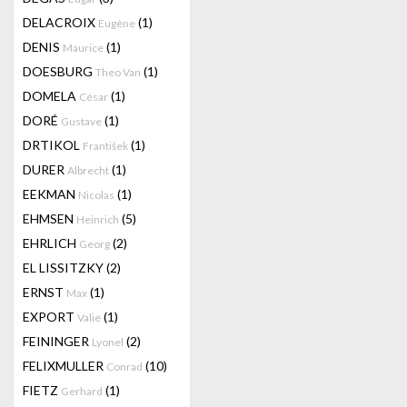
DELACROIX
(1)
Eugène
DENIS
(1)
Maurice
DOESBURG
(1)
Theo Van
DOMELA
(1)
César
DORÉ
(1)
Gustave
DRTIKOL
(1)
František
DURER
(1)
Albrecht
EEKMAN
(1)
Nicolas
EHMSEN
(5)
Heinrich
EHRLICH
(2)
Georg
EL LISSITZKY
(2)
ERNST
(1)
Max
EXPORT
(1)
Valie
FEININGER
(2)
Lyonel
FELIXMULLER
(10)
Conrad
FIETZ
(1)
Gerhard