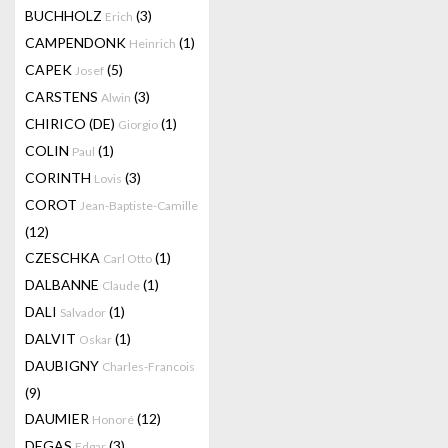
BUCHHOLZ
(3)
Erich
CAMPENDONK
(1)
Heinrich
CAPEK
(5)
Josef
CARSTENS
(3)
Alwin
CHIRICO (DE)
(1)
Giorgio
COLIN
(1)
Paul
CORINTH
(3)
Lovis
COROT
Jean-Baptiste-Camille
(12)
CZESCHKA
(1)
Carl Otto
DALBANNE
(1)
Claude
DALI
(1)
Salvador
DALVIT
(1)
Oskar
DAUBIGNY
Charles-Francois
(9)
DAUMIER
(12)
Honoré
DEGAS
(3)
Edgar