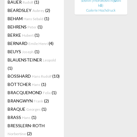
Soshin (Morokoshi nijūshi
BAUER
(1)
Rudolf
kō)
BEARDSLEY
(2)
Galerie Hochdruck
Aubrey
BEHAM
(1)
Hans Sebald
BEHRENS
(1)
Peter
BERKE
(1)
Hubert
BERNARD
(4)
Emile Henri
BEUYS
(1)
Joseph
BLAUENSTEINER
Leopold
(1)
BOSSHARD
(10)
Hans Rudolf
BÖTTCHER
(1)
Hans
BRACQUEMOND
(1)
Felix
BRANGWYN
(2)
Frank
BRAQUE
(1)
Georges
BRASS
(1)
Hans
BRESSLERN-ROTH
(2)
Norbertine