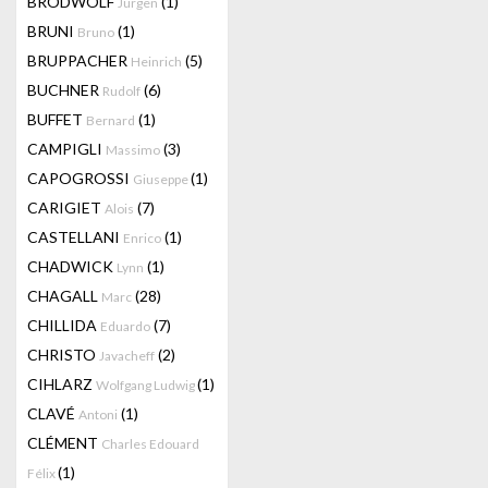
BRODWOLF
(1)
Jürgen
BRUNI
(1)
Bruno
BRUPPACHER
(5)
Heinrich
BUCHNER
(6)
Rudolf
BUFFET
(1)
Bernard
CAMPIGLI
(3)
Massimo
CAPOGROSSI
(1)
Giuseppe
CARIGIET
(7)
Alois
CASTELLANI
(1)
Enrico
CHADWICK
(1)
Lynn
CHAGALL
(28)
Marc
CHILLIDA
(7)
Eduardo
CHRISTO
(2)
Javacheff
CIHLARZ
(1)
Wolfgang Ludwig
CLAVÉ
(1)
Antoni
CLÉMENT
Charles Edouard
(1)
Félix