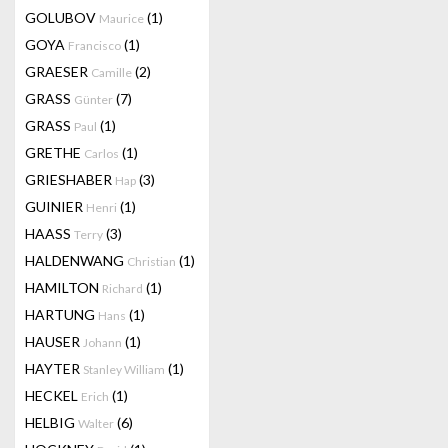
GOLUBOV
(1)
Maurice
GOYA
(1)
Francisco
GRAESER
(2)
Camille
GRASS
(7)
Günter
GRASS
(1)
Paul
GRETHE
(1)
Carlos
GRIESHABER
(3)
Hap
GUINIER
(1)
Henri
HAASS
(3)
Terry
HALDENWANG
(1)
Christian
HAMILTON
(1)
Richard
HARTUNG
(1)
Hans
HAUSER
(1)
Johann
HAYTER
(1)
Stanley William
HECKEL
(1)
Erich
HELBIG
(6)
Walter