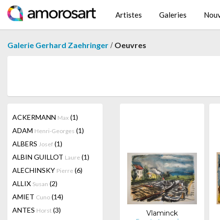
Artistes
Galeries
Nouv
/
Galerie Gerhard Zaehringer
Oeuvres
ACKERMANN
(1)
Max
ADAM
(1)
Henri-Georges
ALBERS
(1)
Josef
ALBIN GUILLOT
(1)
Laure
ALECHINSKY
(6)
Pierre
ALLIX
(2)
Susan
AMIET
(14)
Cuno
ANTES
(3)
Horst
Vlaminck