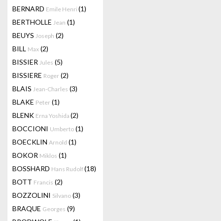
BERNARD
(1)
Emile Henri
BERTHOLLE
(1)
Jean
BEUYS
(2)
Joseph
BILL
(2)
Max
BISSIER
(5)
Jules
BISSIERE
(2)
Roger
BLAIS
(3)
Jean-Charles
BLAKE
(1)
Peter
BLENK
(2)
Erna Yoshida
BOCCIONI
(1)
Umberto
BOECKLIN
(1)
Arnold
BOKOR
(1)
Miklos
BOSSHARD
(18)
Hans Rudolf
BOTT
(2)
Francis
BOZZOLINI
(3)
Silvano
BRAQUE
(9)
Georges