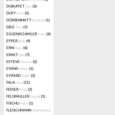
DUBUFFET
(3)
Jean
DUFY
(2)
Raoul
DÜRRENMATT
(1)
Friedrich
EBLE
(1)
Theo
EGGENSCHWILER
(6)
Franz
EPPER
(4)
Ignaz
ERNI
(6)
Hans
ERNST
(7)
Max
ESTEVE
(2)
Maurice
EVANS
(1)
Walker
EVRARD
(3)
André
FALK
(11)
Hans
FEDIER
(2)
Franz
FELIXMULLER
(1)
Conrad
FISCHLI
(1)
Peter
FLEISCHMANN
Adolf Richard