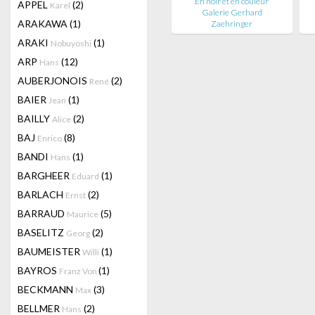
En noir et en couleur
APPEL
(2)
Karel
Galerie Gerhard
ARAKAWA
(1)
Zaehringer
ARAKI
(1)
Nobuyoshi
ARP
(12)
Hans
AUBERJONOIS
(2)
René
BAIER
(1)
Jean
BAILLY
(2)
Alice
BAJ
(8)
Enrico
BANDI
(1)
Hans
BARGHEER
(1)
Eduard
BARLACH
(2)
Ernst
BARRAUD
(5)
Maurice
BASELITZ
(2)
Georg
BAUMEISTER
(1)
Willi
BAYROS
(1)
Franz Von
BECKMANN
(3)
Max
BELLMER
(2)
Hans