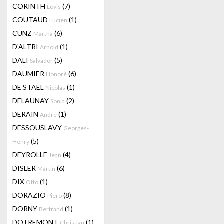
CORINTH
(7)
Lovis
COUTAUD
(1)
Lucien
CUNZ
(6)
Martha
D'ALTRI
(1)
Arnold
DALI
(5)
Salvador
DAUMIER
(6)
Honoré
DE STAEL
(1)
Nicolas
DELAUNAY
(2)
Sonia
DERAIN
(1)
André
DESSOUSLAVY
Georges-
(5)
Henry
DEYROLLE
(4)
Jean
DISLER
(6)
Martin
DIX
(1)
Otto
DORAZIO
(8)
Piero
DORNY
(1)
Bertrand
DOTREMONT
(1)
Christian