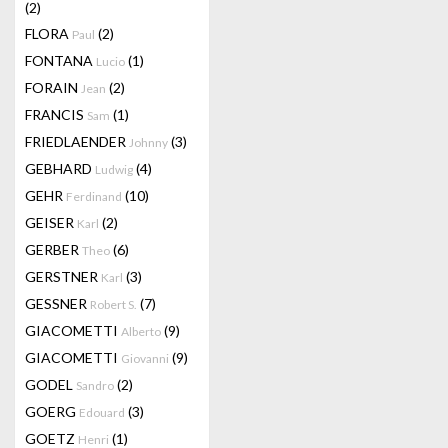
(2)
FLORA
(2)
Paul
FONTANA
(1)
Lucio
FORAIN
(2)
Jean
FRANCIS
(1)
Sam
FRIEDLAENDER
(3)
Johnny
GEBHARD
(4)
Ludwig
GEHR
(10)
Ferdinand
GEISER
(2)
Karl
GERBER
(6)
Theo
GERSTNER
(3)
Karl
GESSNER
(7)
Robert S.
GIACOMETTI
(9)
Alberto
GIACOMETTI
(9)
Giovanni
GODEL
(2)
Sandro
GOERG
(3)
Edouard
GOETZ
(1)
Henri