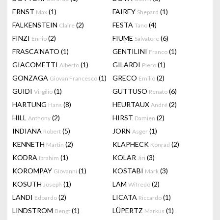
ERNST
(1)
FAIREY
(1)
Max
Shepard
FALKENSTEIN
(2)
FESTA
(4)
Claire
Tano
FINZI
(2)
FIUME
(6)
Ennio
Salvatore
FRASCA'NATO
(1)
GENTILINI
(1)
Franco
GIACOMETTI
(1)
GILARDI
(1)
Alberto
Piero
GONZAGA
(1)
GRECO
(2)
Giovan Francesco
Emilio
GUIDI
(1)
GUTTUSO
(6)
Virgilio
Renato
HARTUNG
(8)
HEURTAUX
(2)
Hans
André
HILL
(2)
HIRST
(2)
Anthony
Damien
INDIANA
(5)
JORN
(1)
Robert
Asger
KENNETH
(2)
KLAPHECK
(2)
Martin
Konrad
KODRA
(1)
KOLAR
(3)
Ibrahim
Jiri
KOROMPAY
(1)
KOSTABI
(3)
Giovanni
Mark
KOSUTH
(1)
LAM
(2)
Joseph
Wifredo
LANDI
(2)
LICATA
(1)
Edoardo
Riccardo
LINDSTROM
(1)
LÜPERTZ
(1)
Bengt
Markus