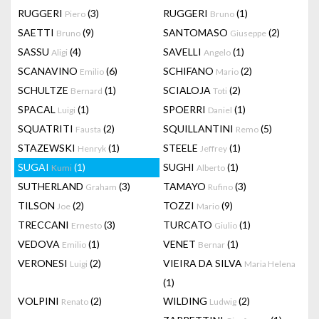
RUGGERI
(3)
RUGGERI
(1)
Piero
Bruno
SAETTI
(9)
SANTOMASO
(2)
Bruno
Giuseppe
SASSU
(4)
SAVELLI
(1)
Aligi
Angelo
SCANAVINO
(6)
SCHIFANO
(2)
Emilio
Mario
SCHULTZE
(1)
SCIALOJA
(2)
Bernard
Toti
SPACAL
(1)
SPOERRI
(1)
Luigi
Daniel
SQUATRITI
(2)
SQUILLANTINI
(5)
Fausta
Remo
STAZEWSKI
(1)
STEELE
(1)
Henryk
Jeffrey
SUGAI
(1)
SUGHI
(1)
Kumi
Alberto
SUTHERLAND
(3)
TAMAYO
(3)
Graham
Rufino
TILSON
(2)
TOZZI
(9)
Joe
Mario
TRECCANI
(3)
TURCATO
(1)
Ernesto
Giulio
VEDOVA
(1)
VENET
(1)
Emilio
Bernar
VERONESI
(2)
VIEIRA DA SILVA
Luigi
Maria Helena
(1)
VOLPINI
(2)
WILDING
(2)
Renato
Ludwig