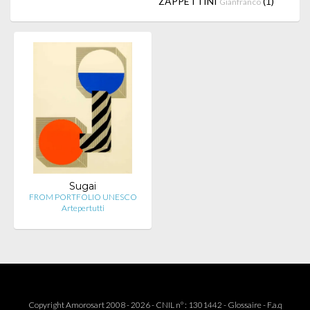
ZAPPETTINI
(1)
Gianfranco
Sugai
FROM PORTFOLIO UNESCO
Artepertutti
Copyright Amorosart 2008 - 2026 - CNIL n° : 1301442 -
Glossaire
-
F.a.q