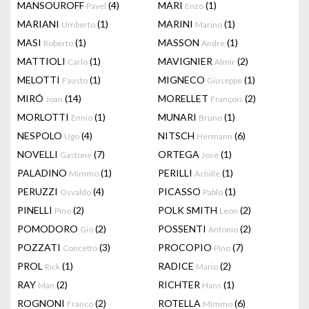
MANSOUROFF
(4)
MARI
(1)
Pavel
Enzo
MARIANI
(1)
MARINI
(1)
Umberto
Marino
MASI
(1)
MASSON
(1)
Roberto
Andre
MATTIOLI
(1)
MAVIGNIER
(2)
Carlo
Almir
MELOTTI
(1)
MIGNECO
(1)
Fausto
Giuseppe
MIRÓ
(14)
MORELLET
(2)
Joan
François
MORLOTTI
(1)
MUNARI
(1)
Ennio
Bruno
NESPOLO
(4)
NITSCH
(6)
Ugo
Hermann
NOVELLI
(7)
ORTEGA
(1)
Gastone
Jose
PALADINO
(1)
PERILLI
(1)
Mimmo
Achille
PERUZZI
(4)
PICASSO
(1)
Osvaldo
Pablo
PINELLI
(2)
POLK SMITH
(2)
Pino
Leon
POMODORO
(2)
POSSENTI
(2)
Giò
Antonio
POZZATI
(3)
PROCOPIO
(7)
Concetto
Pino
PROL
(1)
RADICE
(2)
Rick
Mario
RAY
(2)
RICHTER
(1)
Man
Hans
ROGNONI
(2)
ROTELLA
(6)
Franco
Mimmo