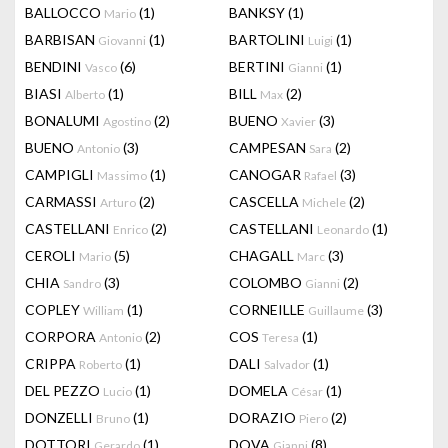
BALLOCCO
(1)
BANKSY
(1)
Mario
BARBISAN
(1)
BARTOLINI
(1)
Giovanni
Luigi
BENDINI
(6)
BERTINI
(1)
Vasco
Gianni
BIASI
(1)
BILL
(2)
Alberto
Max
BONALUMI
(2)
BUENO
(3)
Agostino
Xavier
BUENO
(3)
CAMPESAN
(2)
Antonio
Sara
CAMPIGLI
(1)
CANOGAR
(3)
Massimo
Rafael
CARMASSI
(2)
CASCELLA
(2)
Arturo
Michele
CASTELLANI
(2)
CASTELLANI
(1)
Enrico
Leonardo
CEROLI
(5)
CHAGALL
(3)
Mario
Marc
CHIA
(3)
COLOMBO
(2)
Sandro
Gianni
COPLEY
(1)
CORNEILLE
(3)
William
Guillaume
CORPORA
(2)
COS
(1)
Antonio
Teresa
CRIPPA
(1)
DALI
(1)
Roberto
Salvador
DEL PEZZO
(1)
DOMELA
(1)
Lucio
César
DONZELLI
(1)
DORAZIO
(2)
Bruno
Piero
DOTTORI
(1)
DOVA
(8)
Gerardo
Gianni