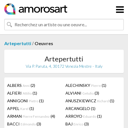
/
Artepertutti
Oeuvres
Artepertutti
Via P. Paruta, 4, 30172 Venezia Mestre - Italy
ALBERS
(2)
ALECHINSKY
(1)
Anni
Pierre
ALFIERI
(1)
ALVIANI
(3)
Attilio
Getulio
ANNIGONI
(1)
ANUSZKIEWICZ
(1)
Pietro
Richard
APPEL
(1)
ARCANGELO
(1)
Karel
ARMAN
(4)
ARROYO
(1)
Pierre Fernandez
Eduardo
BACCI
(3)
BAJ
(3)
Edmondo
Enrico