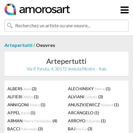
/
Artepertutti
Oeuvres
Artepertutti
Via P. Paruta, 4, 30172 Venezia Mestre - Italy
ALBERS
(2)
ALECHINSKY
(1)
Anni
Pierre
ALFIERI
(1)
ALVIANI
(3)
Attilio
Getulio
ANNIGONI
(1)
ANUSZKIEWICZ
(1)
Pietro
Richard
APPEL
(1)
ARCANGELO
(1)
Karel
ARMAN
(4)
ARROYO
(1)
Pierre Fernandez
Eduardo
BACCI
(3)
BAJ
(3)
Edmondo
Enrico