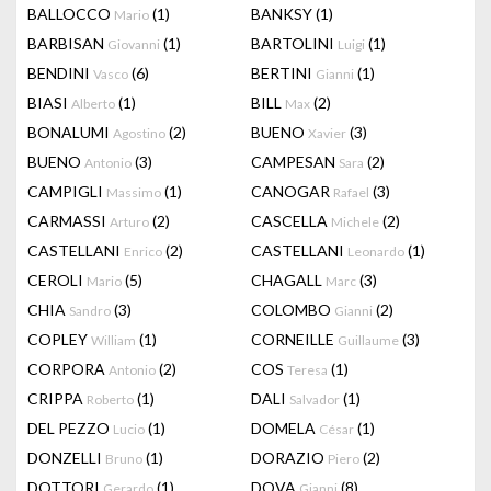
BALLOCCO
(1)
BANKSY
(1)
Mario
BARBISAN
(1)
BARTOLINI
(1)
Giovanni
Luigi
BENDINI
(6)
BERTINI
(1)
Vasco
Gianni
BIASI
(1)
BILL
(2)
Alberto
Max
BONALUMI
(2)
BUENO
(3)
Agostino
Xavier
BUENO
(3)
CAMPESAN
(2)
Antonio
Sara
CAMPIGLI
(1)
CANOGAR
(3)
Massimo
Rafael
CARMASSI
(2)
CASCELLA
(2)
Arturo
Michele
CASTELLANI
(2)
CASTELLANI
(1)
Enrico
Leonardo
CEROLI
(5)
CHAGALL
(3)
Mario
Marc
CHIA
(3)
COLOMBO
(2)
Sandro
Gianni
COPLEY
(1)
CORNEILLE
(3)
William
Guillaume
CORPORA
(2)
COS
(1)
Antonio
Teresa
CRIPPA
(1)
DALI
(1)
Roberto
Salvador
DEL PEZZO
(1)
DOMELA
(1)
Lucio
César
DONZELLI
(1)
DORAZIO
(2)
Bruno
Piero
DOTTORI
(1)
DOVA
(8)
Gerardo
Gianni