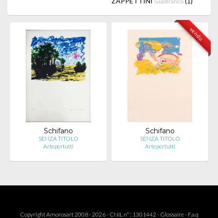
ZAPPETTINI
(1)
Gianfranco
vendu
Schifano
Schifano
SENZA TITOLO
SENZA TITOLO
Artepertutti
Artepertutti
Copyright Amorosart 2008 - 2026 - CNIL n° : 1301442 -
Glossaire
-
F.a.q