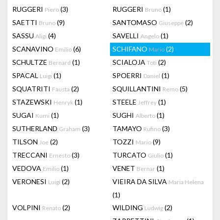
RUGGERI
(3)
RUGGERI
(1)
Piero
Bruno
SAETTI
(9)
SANTOMASO
(2)
Bruno
Giuseppe
SASSU
(4)
SAVELLI
(1)
Aligi
Angelo
SCANAVINO
(6)
SCHIFANO
(2)
Emilio
Mario
SCHULTZE
(1)
SCIALOJA
(2)
Bernard
Toti
SPACAL
(1)
SPOERRI
(1)
Luigi
Daniel
SQUATRITI
(2)
SQUILLANTINI
(5)
Fausta
Remo
STAZEWSKI
(1)
STEELE
(1)
Henryk
Jeffrey
SUGAI
(1)
SUGHI
(1)
Kumi
Alberto
SUTHERLAND
(3)
TAMAYO
(3)
Graham
Rufino
TILSON
(2)
TOZZI
(9)
Joe
Mario
TRECCANI
(3)
TURCATO
(1)
Ernesto
Giulio
VEDOVA
(1)
VENET
(1)
Emilio
Bernar
VERONESI
(2)
VIEIRA DA SILVA
Luigi
Maria Helena
(1)
VOLPINI
(2)
WILDING
(2)
Renato
Ludwig