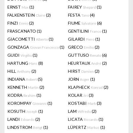
ERNST
(1)
FAIREY
(1)
Max
Shepard
FALKENSTEIN
(2)
FESTA
(4)
Claire
Tano
FINZI
(2)
FIUME
(6)
Ennio
Salvatore
FRASCA'NATO
(1)
GENTILINI
(1)
Franco
GIACOMETTI
(1)
GILARDI
(1)
Alberto
Piero
GONZAGA
(1)
GRECO
(2)
Giovan Francesco
Emilio
GUIDI
(1)
GUTTUSO
(6)
Virgilio
Renato
HARTUNG
(8)
HEURTAUX
(2)
Hans
André
HILL
(2)
HIRST
(2)
Anthony
Damien
INDIANA
(5)
JORN
(1)
Robert
Asger
KENNETH
(2)
KLAPHECK
(2)
Martin
Konrad
KODRA
(1)
KOLAR
(3)
Ibrahim
Jiri
KOROMPAY
(1)
KOSTABI
(3)
Giovanni
Mark
KOSUTH
(1)
LAM
(2)
Joseph
Wifredo
LANDI
(2)
LICATA
(1)
Edoardo
Riccardo
LINDSTROM
(1)
LÜPERTZ
(1)
Bengt
Markus