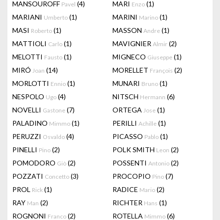
MANSOUROFF
(4)
MARI
(1)
Pavel
Enzo
MARIANI
(1)
MARINI
(1)
Umberto
Marino
MASI
(1)
MASSON
(1)
Roberto
Andre
MATTIOLI
(1)
MAVIGNIER
(2)
Carlo
Almir
MELOTTI
(1)
MIGNECO
(1)
Fausto
Giuseppe
MIRÓ
(14)
MORELLET
(2)
Joan
François
MORLOTTI
(1)
MUNARI
(1)
Ennio
Bruno
NESPOLO
(4)
NITSCH
(6)
Ugo
Hermann
NOVELLI
(7)
ORTEGA
(1)
Gastone
Jose
PALADINO
(1)
PERILLI
(1)
Mimmo
Achille
PERUZZI
(4)
PICASSO
(1)
Osvaldo
Pablo
PINELLI
(2)
POLK SMITH
(2)
Pino
Leon
POMODORO
(2)
POSSENTI
(2)
Giò
Antonio
POZZATI
(3)
PROCOPIO
(7)
Concetto
Pino
PROL
(1)
RADICE
(2)
Rick
Mario
RAY
(2)
RICHTER
(1)
Man
Hans
ROGNONI
(2)
ROTELLA
(6)
Franco
Mimmo