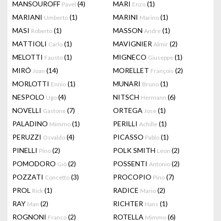
MANSOUROFF
(4)
MARI
(1)
Pavel
Enzo
MARIANI
(1)
MARINI
(1)
Umberto
Marino
MASI
(1)
MASSON
(1)
Roberto
Andre
MATTIOLI
(1)
MAVIGNIER
(2)
Carlo
Almir
MELOTTI
(1)
MIGNECO
(1)
Fausto
Giuseppe
MIRÓ
(14)
MORELLET
(2)
Joan
François
MORLOTTI
(1)
MUNARI
(1)
Ennio
Bruno
NESPOLO
(4)
NITSCH
(6)
Ugo
Hermann
NOVELLI
(7)
ORTEGA
(1)
Gastone
Jose
PALADINO
(1)
PERILLI
(1)
Mimmo
Achille
PERUZZI
(4)
PICASSO
(1)
Osvaldo
Pablo
PINELLI
(2)
POLK SMITH
(2)
Pino
Leon
POMODORO
(2)
POSSENTI
(2)
Giò
Antonio
POZZATI
(3)
PROCOPIO
(7)
Concetto
Pino
PROL
(1)
RADICE
(2)
Rick
Mario
RAY
(2)
RICHTER
(1)
Man
Hans
ROGNONI
(2)
ROTELLA
(6)
Franco
Mimmo