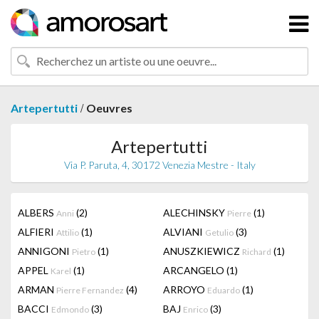
/
Artepertutti
Oeuvres
Artepertutti
Via P. Paruta, 4, 30172 Venezia Mestre - Italy
ALBERS
(2)
ALECHINSKY
(1)
Anni
Pierre
ALFIERI
(1)
ALVIANI
(3)
Attilio
Getulio
ANNIGONI
(1)
ANUSZKIEWICZ
(1)
Pietro
Richard
APPEL
(1)
ARCANGELO
(1)
Karel
ARMAN
(4)
ARROYO
(1)
Pierre Fernandez
Eduardo
BACCI
(3)
BAJ
(3)
Edmondo
Enrico