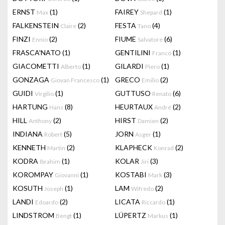
ERNST
(1)
FAIREY
(1)
Max
Shepard
FALKENSTEIN
(2)
FESTA
(4)
Claire
Tano
FINZI
(2)
FIUME
(6)
Ennio
Salvatore
FRASCA'NATO
(1)
GENTILINI
(1)
Franco
GIACOMETTI
(1)
GILARDI
(1)
Alberto
Piero
GONZAGA
(1)
GRECO
(2)
Giovan Francesco
Emilio
GUIDI
(1)
GUTTUSO
(6)
Virgilio
Renato
HARTUNG
(8)
HEURTAUX
(2)
Hans
André
HILL
(2)
HIRST
(2)
Anthony
Damien
INDIANA
(5)
JORN
(1)
Robert
Asger
KENNETH
(2)
KLAPHECK
(2)
Martin
Konrad
KODRA
(1)
KOLAR
(3)
Ibrahim
Jiri
KOROMPAY
(1)
KOSTABI
(3)
Giovanni
Mark
KOSUTH
(1)
LAM
(2)
Joseph
Wifredo
LANDI
(2)
LICATA
(1)
Edoardo
Riccardo
LINDSTROM
(1)
LÜPERTZ
(1)
Bengt
Markus