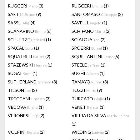
RUGGERI
(3)
RUGGERI
(1)
Piero
Bruno
SAETTI
(9)
SANTOMASO
(2)
Bruno
Giuseppe
SASSU
(4)
SAVELLI
(1)
Aligi
Angelo
SCANAVINO
(6)
SCHIFANO
(2)
Emilio
Mario
SCHULTZE
(1)
SCIALOJA
(2)
Bernard
Toti
SPACAL
(1)
SPOERRI
(1)
Luigi
Daniel
SQUATRITI
(2)
SQUILLANTINI
(5)
Fausta
Remo
STAZEWSKI
(1)
STEELE
(1)
Henryk
Jeffrey
SUGAI
(1)
SUGHI
(1)
Kumi
Alberto
SUTHERLAND
(3)
TAMAYO
(3)
Graham
Rufino
TILSON
(2)
TOZZI
(9)
Joe
Mario
TRECCANI
(3)
TURCATO
(1)
Ernesto
Giulio
VEDOVA
(1)
VENET
(1)
Emilio
Bernar
VERONESI
(2)
VIEIRA DA SILVA
Luigi
Maria Helena
(1)
VOLPINI
(2)
WILDING
(2)
Renato
Ludwig