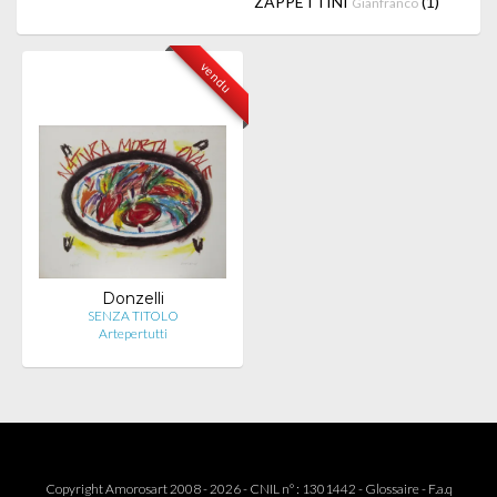
ZAPPETTINI
(1)
Gianfranco
vendu
Donzelli
SENZA TITOLO
Artepertutti
Copyright Amorosart 2008 - 2026 - CNIL n° : 1301442 -
Glossaire
-
F.a.q