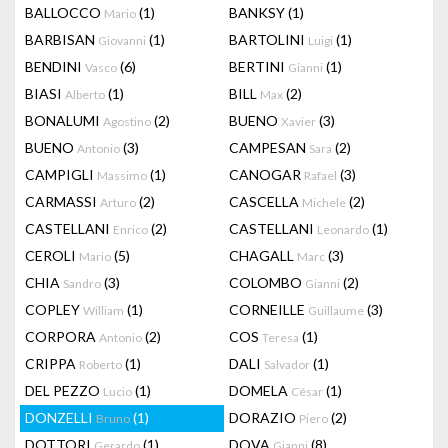
BALLOCCO
(1)
BANKSY
(1)
Mario
BARBISAN
(1)
BARTOLINI
(1)
Giovanni
Luigi
BENDINI
(6)
BERTINI
(1)
Vasco
Gianni
BIASI
(1)
BILL
(2)
Alberto
Max
BONALUMI
(2)
BUENO
(3)
Agostino
Xavier
BUENO
(3)
CAMPESAN
(2)
Antonio
Sara
CAMPIGLI
(1)
CANOGAR
(3)
Massimo
Rafael
CARMASSI
(2)
CASCELLA
(2)
Arturo
Michele
CASTELLANI
(2)
CASTELLANI
(1)
Enrico
Leonardo
CEROLI
(5)
CHAGALL
(3)
Mario
Marc
CHIA
(3)
COLOMBO
(2)
Sandro
Gianni
COPLEY
(1)
CORNEILLE
(3)
William
Guillaume
CORPORA
(2)
COS
(1)
Antonio
Teresa
CRIPPA
(1)
DALI
(1)
Roberto
Salvador
DEL PEZZO
(1)
DOMELA
(1)
Lucio
César
DONZELLI
(1)
DORAZIO
(2)
Bruno
Piero
DOTTORI
(1)
DOVA
(8)
Gerardo
Gianni