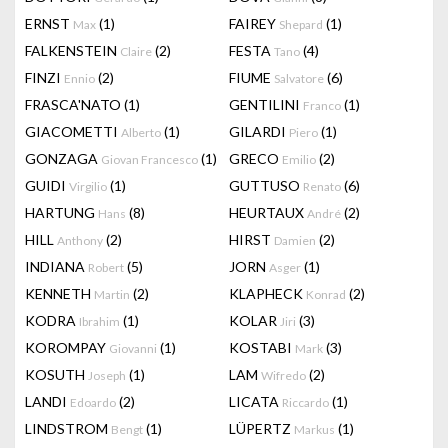
ERNST
(1)
FAIREY
(1)
Max
Shepard
FALKENSTEIN
(2)
FESTA
(4)
Claire
Tano
FINZI
(2)
FIUME
(6)
Ennio
Salvatore
FRASCA'NATO
(1)
GENTILINI
(1)
Franco
GIACOMETTI
(1)
GILARDI
(1)
Alberto
Piero
GONZAGA
(1)
GRECO
(2)
Giovan Francesco
Emilio
GUIDI
(1)
GUTTUSO
(6)
Virgilio
Renato
HARTUNG
(8)
HEURTAUX
(2)
Hans
André
HILL
(2)
HIRST
(2)
Anthony
Damien
INDIANA
(5)
JORN
(1)
Robert
Asger
KENNETH
(2)
KLAPHECK
(2)
Martin
Konrad
KODRA
(1)
KOLAR
(3)
Ibrahim
Jiri
KOROMPAY
(1)
KOSTABI
(3)
Giovanni
Mark
KOSUTH
(1)
LAM
(2)
Joseph
Wifredo
LANDI
(2)
LICATA
(1)
Edoardo
Riccardo
LINDSTROM
(1)
LÜPERTZ
(1)
Bengt
Markus