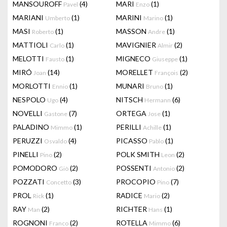
MANSOUROFF
(4)
MARI
(1)
Pavel
Enzo
MARIANI
(1)
MARINI
(1)
Umberto
Marino
MASI
(1)
MASSON
(1)
Roberto
Andre
MATTIOLI
(1)
MAVIGNIER
(2)
Carlo
Almir
MELOTTI
(1)
MIGNECO
(1)
Fausto
Giuseppe
MIRÓ
(14)
MORELLET
(2)
Joan
François
MORLOTTI
(1)
MUNARI
(1)
Ennio
Bruno
NESPOLO
(4)
NITSCH
(6)
Ugo
Hermann
NOVELLI
(7)
ORTEGA
(1)
Gastone
Jose
PALADINO
(1)
PERILLI
(1)
Mimmo
Achille
PERUZZI
(4)
PICASSO
(1)
Osvaldo
Pablo
PINELLI
(2)
POLK SMITH
(2)
Pino
Leon
POMODORO
(2)
POSSENTI
(2)
Giò
Antonio
POZZATI
(3)
PROCOPIO
(7)
Concetto
Pino
PROL
(1)
RADICE
(2)
Rick
Mario
RAY
(2)
RICHTER
(1)
Man
Hans
ROGNONI
(2)
ROTELLA
(6)
Franco
Mimmo