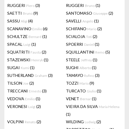
RUGGERI
(3)
RUGGERI
(1)
Piero
Bruno
SAETTI
(9)
SANTOMASO
(2)
Bruno
Giuseppe
SASSU
(4)
SAVELLI
(1)
Aligi
Angelo
SCANAVINO
(6)
SCHIFANO
(2)
Emilio
Mario
SCHULTZE
(1)
SCIALOJA
(2)
Bernard
Toti
SPACAL
(1)
SPOERRI
(1)
Luigi
Daniel
SQUATRITI
(2)
SQUILLANTINI
(5)
Fausta
Remo
STAZEWSKI
(1)
STEELE
(1)
Henryk
Jeffrey
SUGAI
(1)
SUGHI
(1)
Kumi
Alberto
SUTHERLAND
(3)
TAMAYO
(3)
Graham
Rufino
TILSON
(2)
TOZZI
(9)
Joe
Mario
TRECCANI
(3)
TURCATO
(1)
Ernesto
Giulio
VEDOVA
(1)
VENET
(1)
Emilio
Bernar
VERONESI
(2)
VIEIRA DA SILVA
Luigi
Maria Helena
(1)
VOLPINI
(2)
WILDING
(2)
Renato
Ludwig