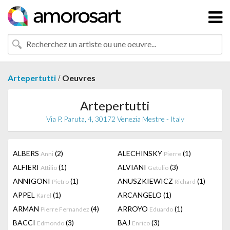
/
Artepertutti
Oeuvres
Artepertutti
Via P. Paruta, 4, 30172 Venezia Mestre - Italy
ALBERS
(2)
ALECHINSKY
(1)
Anni
Pierre
ALFIERI
(1)
ALVIANI
(3)
Attilio
Getulio
ANNIGONI
(1)
ANUSZKIEWICZ
(1)
Pietro
Richard
APPEL
(1)
ARCANGELO
(1)
Karel
ARMAN
(4)
ARROYO
(1)
Pierre Fernandez
Eduardo
BACCI
(3)
BAJ
(3)
Edmondo
Enrico