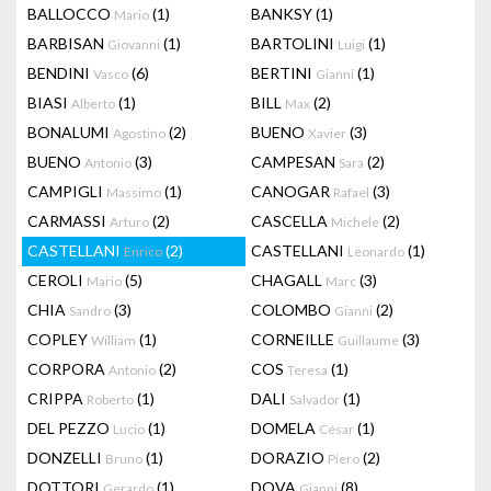
BALLOCCO
(1)
BANKSY
(1)
Mario
BARBISAN
(1)
BARTOLINI
(1)
Giovanni
Luigi
BENDINI
(6)
BERTINI
(1)
Vasco
Gianni
BIASI
(1)
BILL
(2)
Alberto
Max
BONALUMI
(2)
BUENO
(3)
Agostino
Xavier
BUENO
(3)
CAMPESAN
(2)
Antonio
Sara
CAMPIGLI
(1)
CANOGAR
(3)
Massimo
Rafael
CARMASSI
(2)
CASCELLA
(2)
Arturo
Michele
CASTELLANI
(2)
CASTELLANI
(1)
Enrico
Leonardo
CEROLI
(5)
CHAGALL
(3)
Mario
Marc
CHIA
(3)
COLOMBO
(2)
Sandro
Gianni
COPLEY
(1)
CORNEILLE
(3)
William
Guillaume
CORPORA
(2)
COS
(1)
Antonio
Teresa
CRIPPA
(1)
DALI
(1)
Roberto
Salvador
DEL PEZZO
(1)
DOMELA
(1)
Lucio
César
DONZELLI
(1)
DORAZIO
(2)
Bruno
Piero
DOTTORI
(1)
DOVA
(8)
Gerardo
Gianni