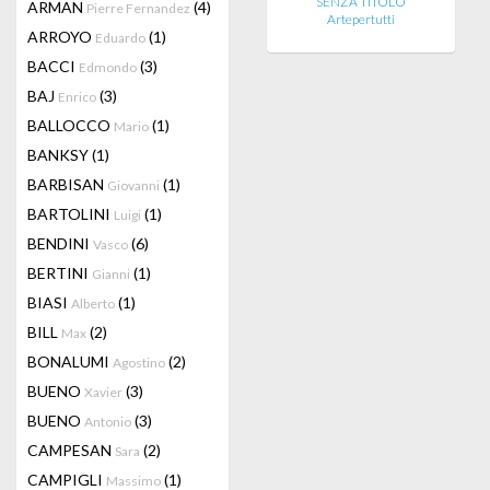
SENZA TITOLO
ARMAN
(4)
Pierre Fernandez
Artepertutti
ARROYO
(1)
Eduardo
BACCI
(3)
Edmondo
BAJ
(3)
Enrico
BALLOCCO
(1)
Mario
BANKSY
(1)
BARBISAN
(1)
Giovanni
BARTOLINI
(1)
Luigi
BENDINI
(6)
Vasco
BERTINI
(1)
Gianni
BIASI
(1)
Alberto
BILL
(2)
Max
BONALUMI
(2)
Agostino
BUENO
(3)
Xavier
BUENO
(3)
Antonio
CAMPESAN
(2)
Sara
CAMPIGLI
(1)
Massimo