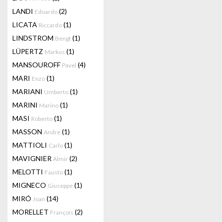
LANDI
(2)
Edoardo
LICATA
(1)
Riccardo
LINDSTROM
(1)
Bengt
LÜPERTZ
(1)
Markus
MANSOUROFF
(4)
Pavel
MARI
(1)
Enzo
MARIANI
(1)
Umberto
MARINI
(1)
Marino
MASI
(1)
Roberto
MASSON
(1)
Andre
MATTIOLI
(1)
Carlo
MAVIGNIER
(2)
Almir
MELOTTI
(1)
Fausto
MIGNECO
(1)
Giuseppe
MIRÓ
(14)
Joan
MORELLET
(2)
François