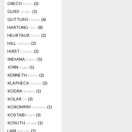
GRECO
(2)
Emilio
GUIDI
(1)
Virgilio
GUTTUSO
(6)
Renato
HARTUNG
(8)
Hans
HEURTAUX
(2)
André
HILL
(2)
Anthony
HIRST
(2)
Damien
INDIANA
(5)
Robert
JORN
(1)
Asger
KENNETH
(2)
Martin
KLAPHECK
(2)
Konrad
KODRA
(1)
Ibrahim
KOLAR
(3)
Jiri
KOROMPAY
(1)
Giovanni
KOSTABI
(3)
Mark
KOSUTH
(1)
Joseph
LAM
(2)
Wifredo