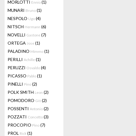
MORLOTTI
(1)
Ennio
MUNARI
(1)
Bruno
NESPOLO
(4)
Ugo
NITSCH
(6)
Hermann
NOVELLI
(7)
Gastone
ORTEGA
(1)
Jose
PALADINO
(1)
Mimmo
PERILLI
(1)
Achille
PERUZZI
(4)
Osvaldo
PICASSO
(1)
Pablo
PINELLI
(2)
Pino
POLK SMITH
(2)
Leon
POMODORO
(2)
Giò
POSSENTI
(2)
Antonio
POZZATI
(3)
Concetto
PROCOPIO
(7)
Pino
PROL
(1)
Rick