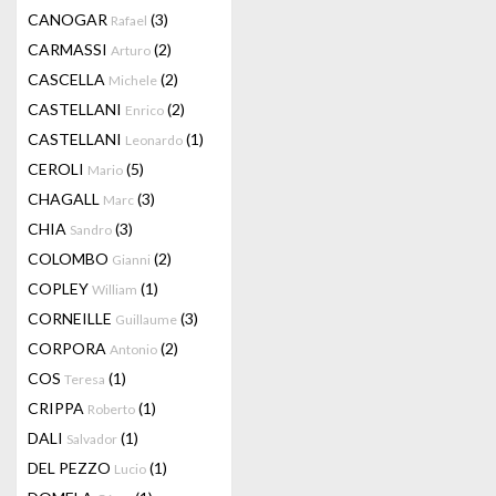
CANOGAR
(3)
Rafael
CARMASSI
(2)
Arturo
CASCELLA
(2)
Michele
CASTELLANI
(2)
Enrico
CASTELLANI
(1)
Leonardo
CEROLI
(5)
Mario
CHAGALL
(3)
Marc
CHIA
(3)
Sandro
COLOMBO
(2)
Gianni
COPLEY
(1)
William
CORNEILLE
(3)
Guillaume
CORPORA
(2)
Antonio
COS
(1)
Teresa
CRIPPA
(1)
Roberto
DALI
(1)
Salvador
DEL PEZZO
(1)
Lucio