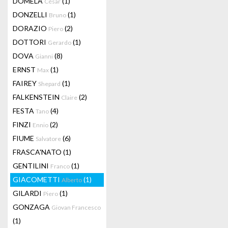
DOMELA
(1)
César
DONZELLI
(1)
Bruno
DORAZIO
(2)
Piero
DOTTORI
(1)
Gerardo
DOVA
(8)
Gianni
ERNST
(1)
Max
FAIREY
(1)
Shepard
FALKENSTEIN
(2)
Claire
FESTA
(4)
Tano
FINZI
(2)
Ennio
FIUME
(6)
Salvatore
FRASCA'NATO
(1)
GENTILINI
(1)
Franco
GIACOMETTI
(1)
Alberto
GILARDI
(1)
Piero
GONZAGA
Giovan Francesco
(1)