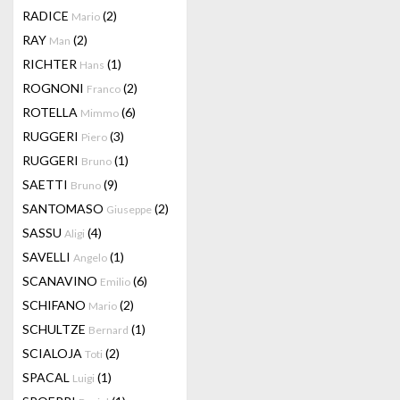
RADICE
(2)
Mario
RAY
(2)
Man
RICHTER
(1)
Hans
ROGNONI
(2)
Franco
ROTELLA
(6)
Mimmo
RUGGERI
(3)
Piero
RUGGERI
(1)
Bruno
SAETTI
(9)
Bruno
SANTOMASO
(2)
Giuseppe
SASSU
(4)
Aligi
SAVELLI
(1)
Angelo
SCANAVINO
(6)
Emilio
SCHIFANO
(2)
Mario
SCHULTZE
(1)
Bernard
SCIALOJA
(2)
Toti
SPACAL
(1)
Luigi