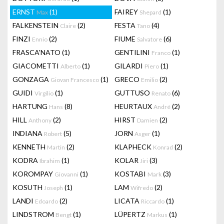
ERNST
(1)
FAIREY
(1)
Max
Shepard
FALKENSTEIN
(2)
FESTA
(4)
Claire
Tano
FINZI
(2)
FIUME
(6)
Ennio
Salvatore
FRASCA'NATO
(1)
GENTILINI
(1)
Franco
GIACOMETTI
(1)
GILARDI
(1)
Alberto
Piero
GONZAGA
(1)
GRECO
(2)
Giovan Francesco
Emilio
GUIDI
(1)
GUTTUSO
(6)
Virgilio
Renato
HARTUNG
(8)
HEURTAUX
(2)
Hans
André
HILL
(2)
HIRST
(2)
Anthony
Damien
INDIANA
(5)
JORN
(1)
Robert
Asger
KENNETH
(2)
KLAPHECK
(2)
Martin
Konrad
KODRA
(1)
KOLAR
(3)
Ibrahim
Jiri
KOROMPAY
(1)
KOSTABI
(3)
Giovanni
Mark
KOSUTH
(1)
LAM
(2)
Joseph
Wifredo
LANDI
(2)
LICATA
(1)
Edoardo
Riccardo
LINDSTROM
(1)
LÜPERTZ
(1)
Bengt
Markus