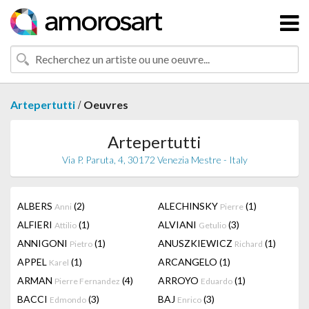
/
Artepertutti
Oeuvres
Artepertutti
Via P. Paruta, 4, 30172 Venezia Mestre - Italy
ALBERS
(2)
ALECHINSKY
(1)
Anni
Pierre
ALFIERI
(1)
ALVIANI
(3)
Attilio
Getulio
ANNIGONI
(1)
ANUSZKIEWICZ
(1)
Pietro
Richard
APPEL
(1)
ARCANGELO
(1)
Karel
ARMAN
(4)
ARROYO
(1)
Pierre Fernandez
Eduardo
BACCI
(3)
BAJ
(3)
Edmondo
Enrico