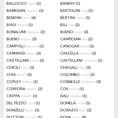
BALLOCCO
(1)
BANKSY
(1)
Mario
BARBISAN
(1)
BARTOLINI
(1)
Giovanni
Luigi
BENDINI
(6)
BERTINI
(1)
Vasco
Gianni
BIASI
(1)
BILL
(2)
Alberto
Max
BONALUMI
(2)
BUENO
(3)
Agostino
Xavier
BUENO
(3)
CAMPESAN
(2)
Antonio
Sara
CAMPIGLI
(1)
CANOGAR
(3)
Massimo
Rafael
CARMASSI
(2)
CASCELLA
(2)
Arturo
Michele
CASTELLANI
(2)
CASTELLANI
(1)
Enrico
Leonardo
CEROLI
(5)
CHAGALL
(3)
Mario
Marc
CHIA
(3)
COLOMBO
(2)
Sandro
Gianni
COPLEY
(1)
CORNEILLE
(3)
William
Guillaume
CORPORA
(2)
COS
(1)
Antonio
Teresa
CRIPPA
(1)
DALI
(1)
Roberto
Salvador
DEL PEZZO
(1)
DOMELA
(1)
Lucio
César
DONZELLI
(1)
DORAZIO
(2)
Bruno
Piero
DOTTORI
(1)
DOVA
(8)
Gerardo
Gianni