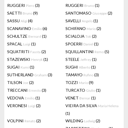
RUGGERI
(3)
RUGGERI
(1)
Piero
Bruno
SAETTI
(9)
SANTOMASO
(2)
Bruno
Giuseppe
SASSU
(4)
SAVELLI
(1)
Aligi
Angelo
SCANAVINO
(6)
SCHIFANO
(2)
Emilio
Mario
SCHULTZE
(1)
SCIALOJA
(2)
Bernard
Toti
SPACAL
(1)
SPOERRI
(1)
Luigi
Daniel
SQUATRITI
(2)
SQUILLANTINI
(5)
Fausta
Remo
STAZEWSKI
(1)
STEELE
(1)
Henryk
Jeffrey
SUGAI
(1)
SUGHI
(1)
Kumi
Alberto
SUTHERLAND
(3)
TAMAYO
(3)
Graham
Rufino
TILSON
(2)
TOZZI
(9)
Joe
Mario
TRECCANI
(3)
TURCATO
(1)
Ernesto
Giulio
VEDOVA
(1)
VENET
(1)
Emilio
Bernar
VERONESI
(2)
VIEIRA DA SILVA
Luigi
Maria Helena
(1)
VOLPINI
(2)
WILDING
(2)
Renato
Ludwig