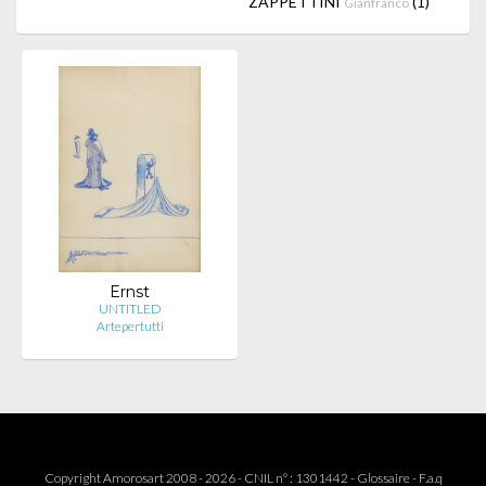
ZAPPETTINI
(1)
Gianfranco
Ernst
UNTITLED
Artepertutti
Copyright Amorosart 2008 - 2026 - CNIL n° : 1301442 -
Glossaire
-
F.a.q