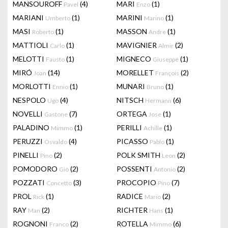
MANSOUROFF
(4)
MARI
(1)
Pavel
Enzo
MARIANI
(1)
MARINI
(1)
Umberto
Marino
MASI
(1)
MASSON
(1)
Roberto
Andre
MATTIOLI
(1)
MAVIGNIER
(2)
Carlo
Almir
MELOTTI
(1)
MIGNECO
(1)
Fausto
Giuseppe
MIRÓ
(14)
MORELLET
(2)
Joan
François
MORLOTTI
(1)
MUNARI
(1)
Ennio
Bruno
NESPOLO
(4)
NITSCH
(6)
Ugo
Hermann
NOVELLI
(7)
ORTEGA
(1)
Gastone
Jose
PALADINO
(1)
PERILLI
(1)
Mimmo
Achille
PERUZZI
(4)
PICASSO
(1)
Osvaldo
Pablo
PINELLI
(2)
POLK SMITH
(2)
Pino
Leon
POMODORO
(2)
POSSENTI
(2)
Giò
Antonio
POZZATI
(3)
PROCOPIO
(7)
Concetto
Pino
PROL
(1)
RADICE
(2)
Rick
Mario
RAY
(2)
RICHTER
(1)
Man
Hans
ROGNONI
(2)
ROTELLA
(6)
Franco
Mimmo