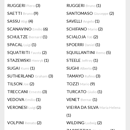
RUGGERI
(3)
RUGGERI
(1)
Piero
Bruno
SAETTI
(9)
SANTOMASO
(2)
Bruno
Giuseppe
SASSU
(4)
SAVELLI
(1)
Aligi
Angelo
SCANAVINO
(6)
SCHIFANO
(2)
Emilio
Mario
SCHULTZE
(1)
SCIALOJA
(2)
Bernard
Toti
SPACAL
(1)
SPOERRI
(1)
Luigi
Daniel
SQUATRITI
(2)
SQUILLANTINI
(5)
Fausta
Remo
STAZEWSKI
(1)
STEELE
(1)
Henryk
Jeffrey
SUGAI
(1)
SUGHI
(1)
Kumi
Alberto
SUTHERLAND
(3)
TAMAYO
(3)
Graham
Rufino
TILSON
(2)
TOZZI
(9)
Joe
Mario
TRECCANI
(3)
TURCATO
(1)
Ernesto
Giulio
VEDOVA
(1)
VENET
(1)
Emilio
Bernar
VERONESI
(2)
VIEIRA DA SILVA
Luigi
Maria Helena
(1)
VOLPINI
(2)
WILDING
(2)
Renato
Ludwig