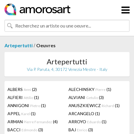
/
Artepertutti
Oeuvres
Artepertutti
Via P. Paruta, 4, 30172 Venezia Mestre - Italy
ALBERS
(2)
ALECHINSKY
(1)
Anni
Pierre
ALFIERI
(1)
ALVIANI
(3)
Attilio
Getulio
ANNIGONI
(1)
ANUSZKIEWICZ
(1)
Pietro
Richard
APPEL
(1)
ARCANGELO
(1)
Karel
ARMAN
(4)
ARROYO
(1)
Pierre Fernandez
Eduardo
BACCI
(3)
BAJ
(3)
Edmondo
Enrico