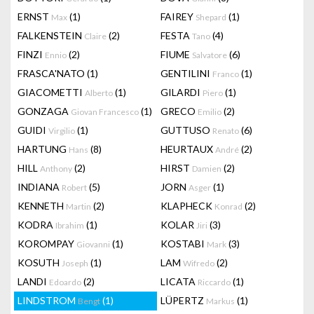
ERNST
(1)
FAIREY
(1)
Max
Shepard
FALKENSTEIN
(2)
FESTA
(4)
Claire
Tano
FINZI
(2)
FIUME
(6)
Ennio
Salvatore
FRASCA'NATO
(1)
GENTILINI
(1)
Franco
GIACOMETTI
(1)
GILARDI
(1)
Alberto
Piero
GONZAGA
(1)
GRECO
(2)
Giovan Francesco
Emilio
GUIDI
(1)
GUTTUSO
(6)
Virgilio
Renato
HARTUNG
(8)
HEURTAUX
(2)
Hans
André
HILL
(2)
HIRST
(2)
Anthony
Damien
INDIANA
(5)
JORN
(1)
Robert
Asger
KENNETH
(2)
KLAPHECK
(2)
Martin
Konrad
KODRA
(1)
KOLAR
(3)
Ibrahim
Jiri
KOROMPAY
(1)
KOSTABI
(3)
Giovanni
Mark
KOSUTH
(1)
LAM
(2)
Joseph
Wifredo
LANDI
(2)
LICATA
(1)
Edoardo
Riccardo
LINDSTROM
(1)
LÜPERTZ
(1)
Bengt
Markus