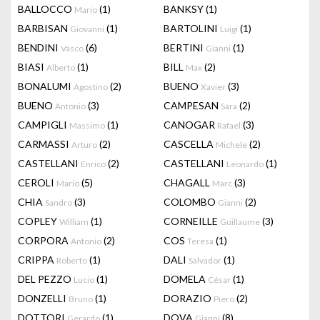
BALLOCCO
(1)
BANKSY
(1)
Mario
BARBISAN
(1)
BARTOLINI
(1)
Giovanni
Luigi
BENDINI
(6)
BERTINI
(1)
Vasco
Gianni
BIASI
(1)
BILL
(2)
Alberto
Max
BONALUMI
(2)
BUENO
(3)
Agostino
Xavier
BUENO
(3)
CAMPESAN
(2)
Antonio
Sara
CAMPIGLI
(1)
CANOGAR
(3)
Massimo
Rafael
CARMASSI
(2)
CASCELLA
(2)
Arturo
Michele
CASTELLANI
(2)
CASTELLANI
(1)
Enrico
Leonardo
CEROLI
(5)
CHAGALL
(3)
Mario
Marc
CHIA
(3)
COLOMBO
(2)
Sandro
Gianni
COPLEY
(1)
CORNEILLE
(3)
William
Guillaume
CORPORA
(2)
COS
(1)
Antonio
Teresa
CRIPPA
(1)
DALI
(1)
Roberto
Salvador
DEL PEZZO
(1)
DOMELA
(1)
Lucio
César
DONZELLI
(1)
DORAZIO
(2)
Bruno
Piero
DOTTORI
(1)
DOVA
(8)
Gerardo
Gianni