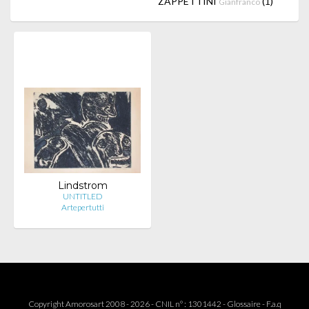
ZAPPETTINI
(1)
Gianfranco
Lindstrom
UNTITLED
Artepertutti
Copyright Amorosart 2008 - 2026 - CNIL n° : 1301442 -
Glossaire
-
F.a.q