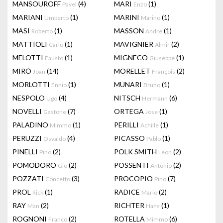
MANSOUROFF
(4)
MARI
(1)
Pavel
Enzo
MARIANI
(1)
MARINI
(1)
Umberto
Marino
MASI
(1)
MASSON
(1)
Roberto
Andre
MATTIOLI
(1)
MAVIGNIER
(2)
Carlo
Almir
MELOTTI
(1)
MIGNECO
(1)
Fausto
Giuseppe
MIRÓ
(14)
MORELLET
(2)
Joan
François
MORLOTTI
(1)
MUNARI
(1)
Ennio
Bruno
NESPOLO
(4)
NITSCH
(6)
Ugo
Hermann
NOVELLI
(7)
ORTEGA
(1)
Gastone
Jose
PALADINO
(1)
PERILLI
(1)
Mimmo
Achille
PERUZZI
(4)
PICASSO
(1)
Osvaldo
Pablo
PINELLI
(2)
POLK SMITH
(2)
Pino
Leon
POMODORO
(2)
POSSENTI
(2)
Giò
Antonio
POZZATI
(3)
PROCOPIO
(7)
Concetto
Pino
PROL
(1)
RADICE
(2)
Rick
Mario
RAY
(2)
RICHTER
(1)
Man
Hans
ROGNONI
(2)
ROTELLA
(6)
Franco
Mimmo