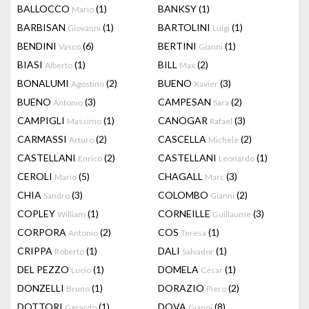
BALLOCCO
(1)
BANKSY
(1)
Mario
BARBISAN
(1)
BARTOLINI
(1)
Giovanni
Luigi
BENDINI
(6)
BERTINI
(1)
Vasco
Gianni
BIASI
(1)
BILL
(2)
Alberto
Max
BONALUMI
(2)
BUENO
(3)
Agostino
Xavier
BUENO
(3)
CAMPESAN
(2)
Antonio
Sara
CAMPIGLI
(1)
CANOGAR
(3)
Massimo
Rafael
CARMASSI
(2)
CASCELLA
(2)
Arturo
Michele
CASTELLANI
(2)
CASTELLANI
(1)
Enrico
Leonardo
CEROLI
(5)
CHAGALL
(3)
Mario
Marc
CHIA
(3)
COLOMBO
(2)
Sandro
Gianni
COPLEY
(1)
CORNEILLE
(3)
William
Guillaume
CORPORA
(2)
COS
(1)
Antonio
Teresa
CRIPPA
(1)
DALI
(1)
Roberto
Salvador
DEL PEZZO
(1)
DOMELA
(1)
Lucio
César
DONZELLI
(1)
DORAZIO
(2)
Bruno
Piero
DOTTORI
(1)
DOVA
(8)
Gerardo
Gianni