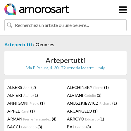
/
Artepertutti
Oeuvres
Artepertutti
Via P. Paruta, 4, 30172 Venezia Mestre - Italy
ALBERS
(2)
ALECHINSKY
(1)
Anni
Pierre
ALFIERI
(1)
ALVIANI
(3)
Attilio
Getulio
ANNIGONI
(1)
ANUSZKIEWICZ
(1)
Pietro
Richard
APPEL
(1)
ARCANGELO
(1)
Karel
ARMAN
(4)
ARROYO
(1)
Pierre Fernandez
Eduardo
BACCI
(3)
BAJ
(3)
Edmondo
Enrico