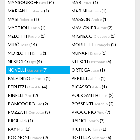
MANSOUROFF
(4)
MARI
(1)
Pavel
Enzo
MARIANI
(1)
MARINI
(1)
Umberto
Marino
MASI
(1)
MASSON
(1)
Roberto
Andre
MATTIOLI
(1)
MAVIGNIER
(2)
Carlo
Almir
MELOTTI
(1)
MIGNECO
(1)
Fausto
Giuseppe
MIRÓ
(14)
MORELLET
(2)
Joan
François
MORLOTTI
(1)
MUNARI
(1)
Ennio
Bruno
NESPOLO
(4)
NITSCH
(6)
Ugo
Hermann
NOVELLI
(7)
ORTEGA
(1)
Gastone
Jose
PALADINO
(1)
PERILLI
(1)
Mimmo
Achille
PERUZZI
(4)
PICASSO
(1)
Osvaldo
Pablo
PINELLI
(2)
POLK SMITH
(2)
Pino
Leon
POMODORO
(2)
POSSENTI
(2)
Giò
Antonio
POZZATI
(3)
PROCOPIO
(7)
Concetto
Pino
PROL
(1)
RADICE
(2)
Rick
Mario
RAY
(2)
RICHTER
(1)
Man
Hans
ROGNONI
(2)
ROTELLA
(6)
Franco
Mimmo