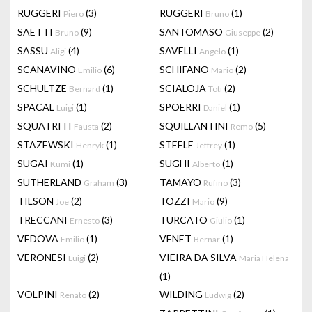
RUGGERI
(3)
RUGGERI
(1)
Piero
Bruno
SAETTI
(9)
SANTOMASO
(2)
Bruno
Giuseppe
SASSU
(4)
SAVELLI
(1)
Aligi
Angelo
SCANAVINO
(6)
SCHIFANO
(2)
Emilio
Mario
SCHULTZE
(1)
SCIALOJA
(2)
Bernard
Toti
SPACAL
(1)
SPOERRI
(1)
Luigi
Daniel
SQUATRITI
(2)
SQUILLANTINI
(5)
Fausta
Remo
STAZEWSKI
(1)
STEELE
(1)
Henryk
Jeffrey
SUGAI
(1)
SUGHI
(1)
Kumi
Alberto
SUTHERLAND
(3)
TAMAYO
(3)
Graham
Rufino
TILSON
(2)
TOZZI
(9)
Joe
Mario
TRECCANI
(3)
TURCATO
(1)
Ernesto
Giulio
VEDOVA
(1)
VENET
(1)
Emilio
Bernar
VERONESI
(2)
VIEIRA DA SILVA
Luigi
Maria Helena
(1)
VOLPINI
(2)
WILDING
(2)
Renato
Ludwig