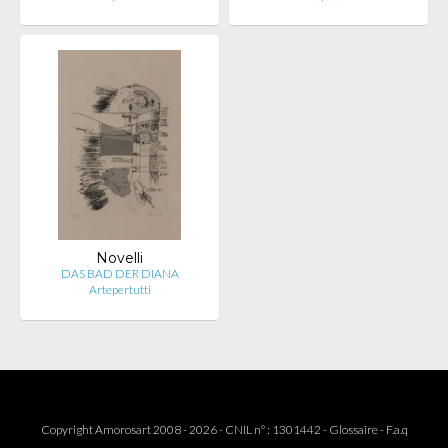
Novelli
DAS BAD DER DIANA
Artepertutti
Copyright Amorosart 2008 - 2026 - CNIL n° : 1301442 -
Glossaire
-
F.a.q