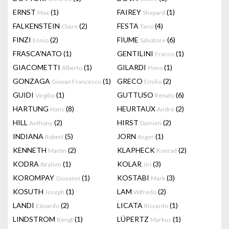
ERNST
(1)
FAIREY
(1)
Max
Shepard
FALKENSTEIN
(2)
FESTA
(4)
Claire
Tano
FINZI
(2)
FIUME
(6)
Ennio
Salvatore
FRASCA'NATO
(1)
GENTILINI
(1)
Franco
GIACOMETTI
(1)
GILARDI
(1)
Alberto
Piero
GONZAGA
(1)
GRECO
(2)
Giovan Francesco
Emilio
GUIDI
(1)
GUTTUSO
(6)
Virgilio
Renato
HARTUNG
(8)
HEURTAUX
(2)
Hans
André
HILL
(2)
HIRST
(2)
Anthony
Damien
INDIANA
(5)
JORN
(1)
Robert
Asger
KENNETH
(2)
KLAPHECK
(2)
Martin
Konrad
KODRA
(1)
KOLAR
(3)
Ibrahim
Jiri
KOROMPAY
(1)
KOSTABI
(3)
Giovanni
Mark
KOSUTH
(1)
LAM
(2)
Joseph
Wifredo
LANDI
(2)
LICATA
(1)
Edoardo
Riccardo
LINDSTROM
(1)
LÜPERTZ
(1)
Bengt
Markus