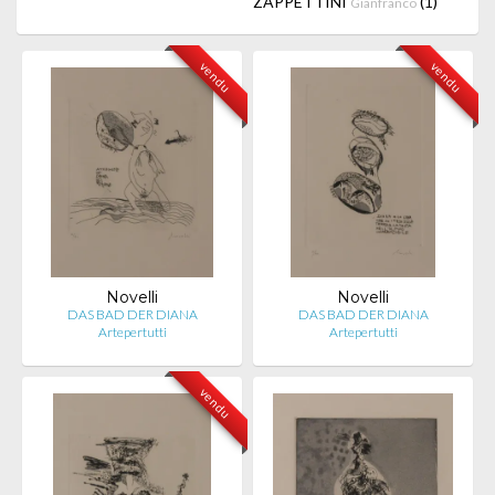
ZAPPETTINI
(1)
Gianfranco
vendu
vendu
Novelli
Novelli
DAS BAD DER DIANA
DAS BAD DER DIANA
Artepertutti
Artepertutti
vendu