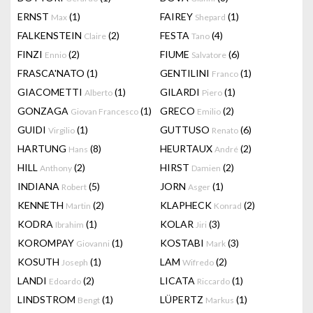
ERNST
(1)
FAIREY
(1)
Max
Shepard
FALKENSTEIN
(2)
FESTA
(4)
Claire
Tano
FINZI
(2)
FIUME
(6)
Ennio
Salvatore
FRASCA'NATO
(1)
GENTILINI
(1)
Franco
GIACOMETTI
(1)
GILARDI
(1)
Alberto
Piero
GONZAGA
(1)
GRECO
(2)
Giovan Francesco
Emilio
GUIDI
(1)
GUTTUSO
(6)
Virgilio
Renato
HARTUNG
(8)
HEURTAUX
(2)
Hans
André
HILL
(2)
HIRST
(2)
Anthony
Damien
INDIANA
(5)
JORN
(1)
Robert
Asger
KENNETH
(2)
KLAPHECK
(2)
Martin
Konrad
KODRA
(1)
KOLAR
(3)
Ibrahim
Jiri
KOROMPAY
(1)
KOSTABI
(3)
Giovanni
Mark
KOSUTH
(1)
LAM
(2)
Joseph
Wifredo
LANDI
(2)
LICATA
(1)
Edoardo
Riccardo
LINDSTROM
(1)
LÜPERTZ
(1)
Bengt
Markus