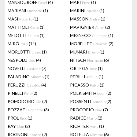
MANSOUROFF
(4)
MARI
(1)
Pavel
Enzo
MARIANI
(1)
MARINI
(1)
Umberto
Marino
MASI
(1)
MASSON
(1)
Roberto
Andre
MATTIOLI
(1)
MAVIGNIER
(2)
Carlo
Almir
MELOTTI
(1)
MIGNECO
(1)
Fausto
Giuseppe
MIRÓ
(14)
MORELLET
(2)
Joan
François
MORLOTTI
(1)
MUNARI
(1)
Ennio
Bruno
NESPOLO
(4)
NITSCH
(6)
Ugo
Hermann
NOVELLI
(7)
ORTEGA
(1)
Gastone
Jose
PALADINO
(1)
PERILLI
(1)
Mimmo
Achille
PERUZZI
(4)
PICASSO
(1)
Osvaldo
Pablo
PINELLI
(2)
POLK SMITH
(2)
Pino
Leon
POMODORO
(2)
POSSENTI
(2)
Giò
Antonio
POZZATI
(3)
PROCOPIO
(7)
Concetto
Pino
PROL
(1)
RADICE
(2)
Rick
Mario
RAY
(2)
RICHTER
(1)
Man
Hans
ROGNONI
(2)
ROTELLA
(6)
Franco
Mimmo