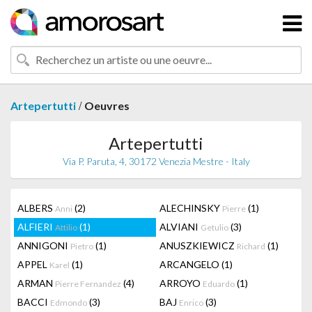
/
Artepertutti
Oeuvres
Artepertutti
Via P. Paruta, 4, 30172 Venezia Mestre - Italy
ALBERS
(2)
ALECHINSKY
(1)
Anni
Pierre
ALFIERI
(1)
ALVIANI
(3)
Attilio
Getulio
ANNIGONI
(1)
ANUSZKIEWICZ
(1)
Pietro
Richard
APPEL
(1)
ARCANGELO
(1)
Karel
ARMAN
(4)
ARROYO
(1)
Pierre Fernandez
Eduardo
BACCI
(3)
BAJ
(3)
Edmondo
Enrico