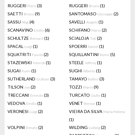
RUGGERI
(3)
RUGGERI
(1)
Piero
Bruno
SAETTI
(9)
SANTOMASO
(2)
Bruno
Giuseppe
SASSU
(4)
SAVELLI
(1)
Aligi
Angelo
SCANAVINO
(6)
SCHIFANO
(2)
Emilio
Mario
SCHULTZE
(1)
SCIALOJA
(2)
Bernard
Toti
SPACAL
(1)
SPOERRI
(1)
Luigi
Daniel
SQUATRITI
(2)
SQUILLANTINI
(5)
Fausta
Remo
STAZEWSKI
(1)
STEELE
(1)
Henryk
Jeffrey
SUGAI
(1)
SUGHI
(1)
Kumi
Alberto
SUTHERLAND
(3)
TAMAYO
(3)
Graham
Rufino
TILSON
(2)
TOZZI
(9)
Joe
Mario
TRECCANI
(3)
TURCATO
(1)
Ernesto
Giulio
VEDOVA
(1)
VENET
(1)
Emilio
Bernar
VERONESI
(2)
VIEIRA DA SILVA
Luigi
Maria Helena
(1)
VOLPINI
(2)
WILDING
(2)
Renato
Ludwig