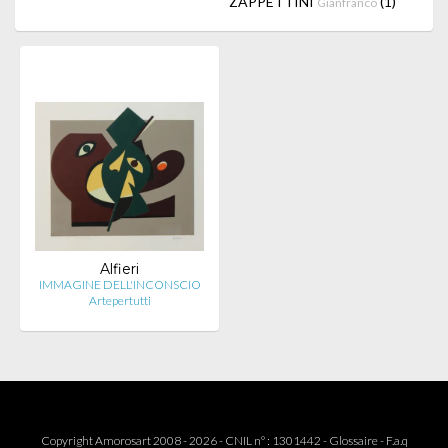
ZAPPETTINI
(1)
Gianfranco
Alfieri
IMMAGINE DELL'INCONSCIO
Artepertutti
Copyright Amorosart 2008 - 2026 - CNIL n° : 1301442 -
Glossaire
-
F.a.q