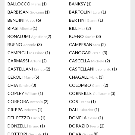
BALLOCCO
(1)
BANKSY
(1)
Mario
BARBISAN
(1)
BARTOLINI
(1)
Giovanni
Luigi
BENDINI
(6)
BERTINI
(1)
Vasco
Gianni
BIASI
(1)
BILL
(2)
Alberto
Max
BONALUMI
(2)
BUENO
(3)
Agostino
Xavier
BUENO
(3)
CAMPESAN
(2)
Antonio
Sara
CAMPIGLI
(1)
CANOGAR
(3)
Massimo
Rafael
CARMASSI
(2)
CASCELLA
(2)
Arturo
Michele
CASTELLANI
(2)
CASTELLANI
(1)
Enrico
Leonardo
CEROLI
(5)
CHAGALL
(3)
Mario
Marc
CHIA
(3)
COLOMBO
(2)
Sandro
Gianni
COPLEY
(1)
CORNEILLE
(3)
William
Guillaume
CORPORA
(2)
COS
(1)
Antonio
Teresa
CRIPPA
(1)
DALI
(1)
Roberto
Salvador
DEL PEZZO
(1)
DOMELA
(1)
Lucio
César
DONZELLI
(1)
DORAZIO
(2)
Bruno
Piero
DOTTORI
(1)
DOVA
(8)
Gerardo
Gianni