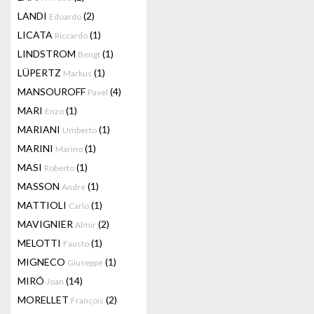
LANDI
(2)
Edoardo
LICATA
(1)
Riccardo
LINDSTROM
(1)
Bengt
LÜPERTZ
(1)
Markus
MANSOUROFF
(4)
Pavel
MARI
(1)
Enzo
MARIANI
(1)
Umberto
MARINI
(1)
Marino
MASI
(1)
Roberto
MASSON
(1)
Andre
MATTIOLI
(1)
Carlo
MAVIGNIER
(2)
Almir
MELOTTI
(1)
Fausto
MIGNECO
(1)
Giuseppe
MIRÓ
(14)
Joan
MORELLET
(2)
François