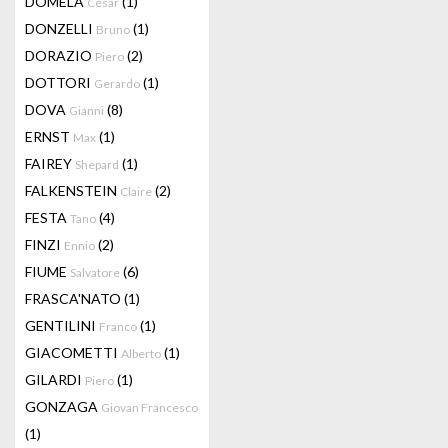
DOMELA
(1)
César
DONZELLI
(1)
Bruno
DORAZIO
(2)
Piero
DOTTORI
(1)
Gerardo
DOVA
(8)
Gianni
ERNST
(1)
Max
FAIREY
(1)
Shepard
FALKENSTEIN
(2)
Claire
FESTA
(4)
Tano
FINZI
(2)
Ennio
FIUME
(6)
Salvatore
FRASCA'NATO
(1)
GENTILINI
(1)
Franco
GIACOMETTI
(1)
Alberto
GILARDI
(1)
Piero
GONZAGA
Giovan Francesco
(1)