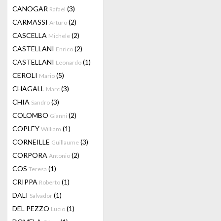
CANOGAR
(3)
Rafael
CARMASSI
(2)
Arturo
CASCELLA
(2)
Michele
CASTELLANI
(2)
Enrico
CASTELLANI
(1)
Leonardo
CEROLI
(5)
Mario
CHAGALL
(3)
Marc
CHIA
(3)
Sandro
COLOMBO
(2)
Gianni
COPLEY
(1)
William
CORNEILLE
(3)
Guillaume
CORPORA
(2)
Antonio
COS
(1)
Teresa
CRIPPA
(1)
Roberto
DALI
(1)
Salvador
DEL PEZZO
(1)
Lucio