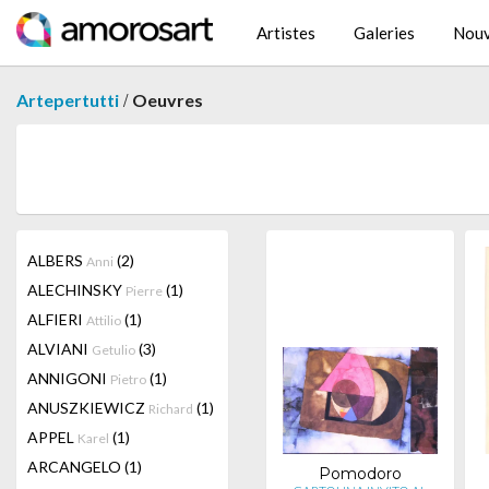
Artistes
Galeries
Nouv
/
Artepertutti
Oeuvres
ALBERS
(2)
Anni
ALECHINSKY
(1)
Pierre
ALFIERI
(1)
Attilio
ALVIANI
(3)
Getulio
ANNIGONI
(1)
Pietro
ANUSZKIEWICZ
(1)
Richard
APPEL
(1)
Karel
ARCANGELO
(1)
Pomodoro