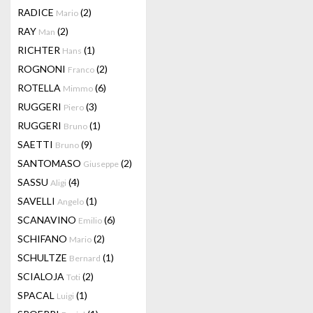
RADICE
(2)
Mario
RAY
(2)
Man
RICHTER
(1)
Hans
ROGNONI
(2)
Franco
ROTELLA
(6)
Mimmo
RUGGERI
(3)
Piero
RUGGERI
(1)
Bruno
SAETTI
(9)
Bruno
SANTOMASO
(2)
Giuseppe
SASSU
(4)
Aligi
SAVELLI
(1)
Angelo
SCANAVINO
(6)
Emilio
SCHIFANO
(2)
Mario
SCHULTZE
(1)
Bernard
SCIALOJA
(2)
Toti
SPACAL
(1)
Luigi