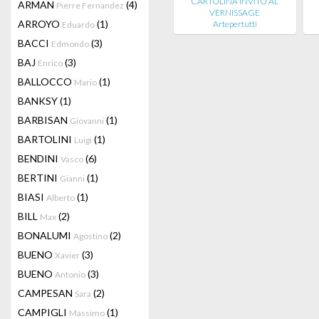
CARTOLINA INVITO AL
ARMAN
(4)
Pierre Fernandez
VERNISSAGE
ARROYO
(1)
Artepertutti
Eduardo
BACCI
(3)
Edmondo
BAJ
(3)
Enrico
BALLOCCO
(1)
Mario
BANKSY
(1)
BARBISAN
(1)
Giovanni
BARTOLINI
(1)
Luigi
BENDINI
(6)
Vasco
BERTINI
(1)
Gianni
BIASI
(1)
Alberto
BILL
(2)
Max
BONALUMI
(2)
Agostino
BUENO
(3)
Xavier
BUENO
(3)
Antonio
CAMPESAN
(2)
Sara
CAMPIGLI
(1)
Massimo