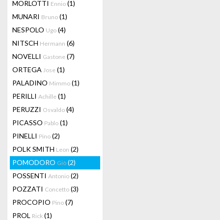
MORLOTTI
(1)
Ennio
MUNARI
(1)
Bruno
NESPOLO
(4)
Ugo
NITSCH
(6)
Hermann
NOVELLI
(7)
Gastone
ORTEGA
(1)
Jose
PALADINO
(1)
Mimmo
PERILLI
(1)
Achille
PERUZZI
(4)
Osvaldo
PICASSO
(1)
Pablo
PINELLI
(2)
Pino
POLK SMITH
(2)
Leon
POMODORO
(2)
Giò
POSSENTI
(2)
Antonio
POZZATI
(3)
Concetto
PROCOPIO
(7)
Pino
PROL
(1)
Rick