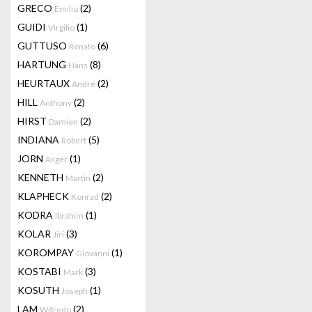
GRECO
(2)
Emilio
GUIDI
(1)
Virgilio
GUTTUSO
(6)
Renato
HARTUNG
(8)
Hans
HEURTAUX
(2)
André
HILL
(2)
Anthony
HIRST
(2)
Damien
INDIANA
(5)
Robert
JORN
(1)
Asger
KENNETH
(2)
Martin
KLAPHECK
(2)
Konrad
KODRA
(1)
Ibrahim
KOLAR
(3)
Jiri
KOROMPAY
(1)
Giovanni
KOSTABI
(3)
Mark
KOSUTH
(1)
Joseph
LAM
(2)
Wifredo