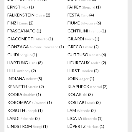
ERNST
(1)
FAIREY
(1)
Max
Shepard
FALKENSTEIN
(2)
FESTA
(4)
Claire
Tano
FINZI
(2)
FIUME
(6)
Ennio
Salvatore
FRASCA'NATO
(1)
GENTILINI
(1)
Franco
GIACOMETTI
(1)
GILARDI
(1)
Alberto
Piero
GONZAGA
(1)
GRECO
(2)
Giovan Francesco
Emilio
GUIDI
(1)
GUTTUSO
(6)
Virgilio
Renato
HARTUNG
(8)
HEURTAUX
(2)
Hans
André
HILL
(2)
HIRST
(2)
Anthony
Damien
INDIANA
(5)
JORN
(1)
Robert
Asger
KENNETH
(2)
KLAPHECK
(2)
Martin
Konrad
KODRA
(1)
KOLAR
(3)
Ibrahim
Jiri
KOROMPAY
(1)
KOSTABI
(3)
Giovanni
Mark
KOSUTH
(1)
LAM
(2)
Joseph
Wifredo
LANDI
(2)
LICATA
(1)
Edoardo
Riccardo
LINDSTROM
(1)
LÜPERTZ
(1)
Bengt
Markus