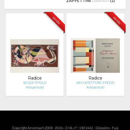
ZAPPETTINI
(1)
Gianfranco
vendu
vendu
Radice
Radice
SENZA TITOLO
ARCHITETTURE 5 PEZZI
Artepertutti
Artepertutti
Copyright Amorosart 2008 - 2026 - CNIL n° : 1301442 -
Glossaire
-
F.a.q