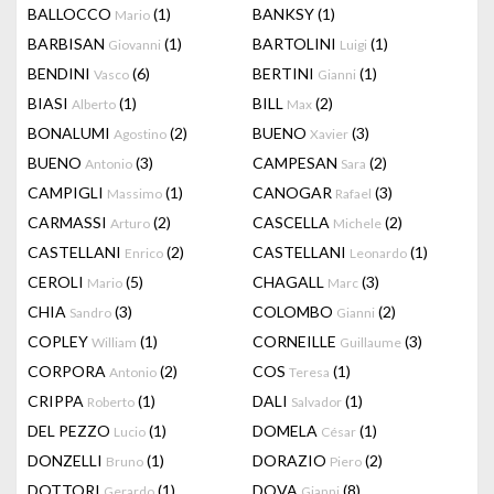
BALLOCCO
(1)
BANKSY
(1)
Mario
BARBISAN
(1)
BARTOLINI
(1)
Giovanni
Luigi
BENDINI
(6)
BERTINI
(1)
Vasco
Gianni
BIASI
(1)
BILL
(2)
Alberto
Max
BONALUMI
(2)
BUENO
(3)
Agostino
Xavier
BUENO
(3)
CAMPESAN
(2)
Antonio
Sara
CAMPIGLI
(1)
CANOGAR
(3)
Massimo
Rafael
CARMASSI
(2)
CASCELLA
(2)
Arturo
Michele
CASTELLANI
(2)
CASTELLANI
(1)
Enrico
Leonardo
CEROLI
(5)
CHAGALL
(3)
Mario
Marc
CHIA
(3)
COLOMBO
(2)
Sandro
Gianni
COPLEY
(1)
CORNEILLE
(3)
William
Guillaume
CORPORA
(2)
COS
(1)
Antonio
Teresa
CRIPPA
(1)
DALI
(1)
Roberto
Salvador
DEL PEZZO
(1)
DOMELA
(1)
Lucio
César
DONZELLI
(1)
DORAZIO
(2)
Bruno
Piero
DOTTORI
(1)
DOVA
(8)
Gerardo
Gianni