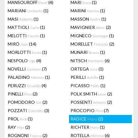
MANSOUROFF
(4)
MARI
(1)
Pavel
Enzo
MARIANI
(1)
MARINI
(1)
Umberto
Marino
MASI
(1)
MASSON
(1)
Roberto
Andre
MATTIOLI
(1)
MAVIGNIER
(2)
Carlo
Almir
MELOTTI
(1)
MIGNECO
(1)
Fausto
Giuseppe
MIRÓ
(14)
MORELLET
(2)
Joan
François
MORLOTTI
(1)
MUNARI
(1)
Ennio
Bruno
NESPOLO
(4)
NITSCH
(6)
Ugo
Hermann
NOVELLI
(7)
ORTEGA
(1)
Gastone
Jose
PALADINO
(1)
PERILLI
(1)
Mimmo
Achille
PERUZZI
(4)
PICASSO
(1)
Osvaldo
Pablo
PINELLI
(2)
POLK SMITH
(2)
Pino
Leon
POMODORO
(2)
POSSENTI
(2)
Giò
Antonio
POZZATI
(3)
PROCOPIO
(7)
Concetto
Pino
PROL
(1)
RADICE
(2)
Rick
Mario
RAY
(2)
RICHTER
(1)
Man
Hans
ROGNONI
(2)
ROTELLA
(6)
Franco
Mimmo