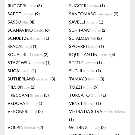
RUGGERI
(3)
RUGGERI
(1)
Piero
Bruno
SAETTI
(9)
SANTOMASO
(2)
Bruno
Giuseppe
SASSU
(4)
SAVELLI
(1)
Aligi
Angelo
SCANAVINO
(6)
SCHIFANO
(2)
Emilio
Mario
SCHULTZE
(1)
SCIALOJA
(2)
Bernard
Toti
SPACAL
(1)
SPOERRI
(1)
Luigi
Daniel
SQUATRITI
(2)
SQUILLANTINI
(5)
Fausta
Remo
STAZEWSKI
(1)
STEELE
(1)
Henryk
Jeffrey
SUGAI
(1)
SUGHI
(1)
Kumi
Alberto
SUTHERLAND
(3)
TAMAYO
(3)
Graham
Rufino
TILSON
(2)
TOZZI
(9)
Joe
Mario
TRECCANI
(3)
TURCATO
(1)
Ernesto
Giulio
VEDOVA
(1)
VENET
(1)
Emilio
Bernar
VERONESI
(2)
VIEIRA DA SILVA
Luigi
Maria Helena
(1)
VOLPINI
(2)
WILDING
(2)
Renato
Ludwig