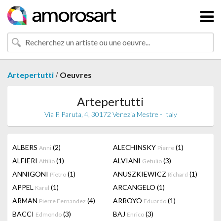
/
Artepertutti
Oeuvres
Artepertutti
Via P. Paruta, 4, 30172 Venezia Mestre - Italy
ALBERS
(2)
ALECHINSKY
(1)
Anni
Pierre
ALFIERI
(1)
ALVIANI
(3)
Attilio
Getulio
ANNIGONI
(1)
ANUSZKIEWICZ
(1)
Pietro
Richard
APPEL
(1)
ARCANGELO
(1)
Karel
ARMAN
(4)
ARROYO
(1)
Pierre Fernandez
Eduardo
BACCI
(3)
BAJ
(3)
Edmondo
Enrico