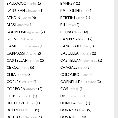
BALLOCCO
(1)
BANKSY
(1)
Mario
BARBISAN
(1)
BARTOLINI
(1)
Giovanni
Luigi
BENDINI
(6)
BERTINI
(1)
Vasco
Gianni
BIASI
(1)
BILL
(2)
Alberto
Max
BONALUMI
(2)
BUENO
(3)
Agostino
Xavier
BUENO
(3)
CAMPESAN
(2)
Antonio
Sara
CAMPIGLI
(1)
CANOGAR
(3)
Massimo
Rafael
CARMASSI
(2)
CASCELLA
(2)
Arturo
Michele
CASTELLANI
(2)
CASTELLANI
(1)
Enrico
Leonardo
CEROLI
(5)
CHAGALL
(3)
Mario
Marc
CHIA
(3)
COLOMBO
(2)
Sandro
Gianni
COPLEY
(1)
CORNEILLE
(3)
William
Guillaume
CORPORA
(2)
COS
(1)
Antonio
Teresa
CRIPPA
(1)
DALI
(1)
Roberto
Salvador
DEL PEZZO
(1)
DOMELA
(1)
Lucio
César
DONZELLI
(1)
DORAZIO
(2)
Bruno
Piero
DOTTORI
(1)
DOVA
(8)
Gerardo
Gianni