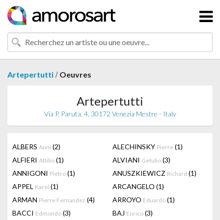
/
Artepertutti
Oeuvres
Artepertutti
Via P. Paruta, 4, 30172 Venezia Mestre - Italy
ALBERS
(2)
ALECHINSKY
(1)
Anni
Pierre
ALFIERI
(1)
ALVIANI
(3)
Attilio
Getulio
ANNIGONI
(1)
ANUSZKIEWICZ
(1)
Pietro
Richard
APPEL
(1)
ARCANGELO
(1)
Karel
ARMAN
(4)
ARROYO
(1)
Pierre Fernandez
Eduardo
BACCI
(3)
BAJ
(3)
Edmondo
Enrico