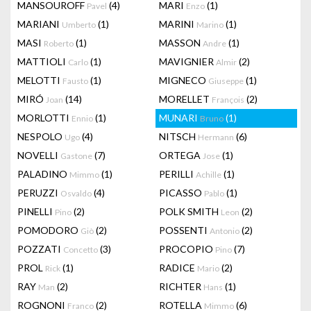
MANSOUROFF
(4)
MARI
(1)
Pavel
Enzo
MARIANI
(1)
MARINI
(1)
Umberto
Marino
MASI
(1)
MASSON
(1)
Roberto
Andre
MATTIOLI
(1)
MAVIGNIER
(2)
Carlo
Almir
MELOTTI
(1)
MIGNECO
(1)
Fausto
Giuseppe
MIRÓ
(14)
MORELLET
(2)
Joan
François
MORLOTTI
(1)
MUNARI
(1)
Ennio
Bruno
NESPOLO
(4)
NITSCH
(6)
Ugo
Hermann
NOVELLI
(7)
ORTEGA
(1)
Gastone
Jose
PALADINO
(1)
PERILLI
(1)
Mimmo
Achille
PERUZZI
(4)
PICASSO
(1)
Osvaldo
Pablo
PINELLI
(2)
POLK SMITH
(2)
Pino
Leon
POMODORO
(2)
POSSENTI
(2)
Giò
Antonio
POZZATI
(3)
PROCOPIO
(7)
Concetto
Pino
PROL
(1)
RADICE
(2)
Rick
Mario
RAY
(2)
RICHTER
(1)
Man
Hans
ROGNONI
(2)
ROTELLA
(6)
Franco
Mimmo