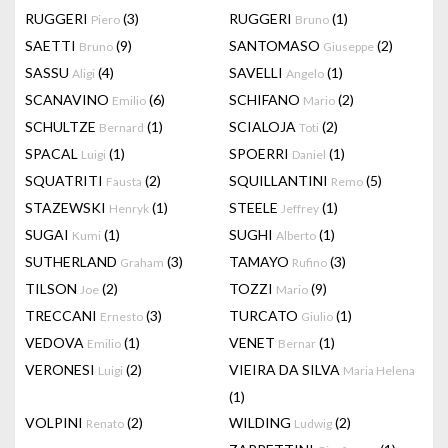
RUGGERI
(3)
RUGGERI
(1)
Piero
Bruno
SAETTI
(9)
SANTOMASO
(2)
Bruno
Giuseppe
SASSU
(4)
SAVELLI
(1)
Aligi
Angelo
SCANAVINO
(6)
SCHIFANO
(2)
Emilio
Mario
SCHULTZE
(1)
SCIALOJA
(2)
Bernard
Toti
SPACAL
(1)
SPOERRI
(1)
Luigi
Daniel
SQUATRITI
(2)
SQUILLANTINI
(5)
Fausta
Remo
STAZEWSKI
(1)
STEELE
(1)
Henryk
Jeffrey
SUGAI
(1)
SUGHI
(1)
Kumi
Alberto
SUTHERLAND
(3)
TAMAYO
(3)
Graham
Rufino
TILSON
(2)
TOZZI
(9)
Joe
Mario
TRECCANI
(3)
TURCATO
(1)
Ernesto
Giulio
VEDOVA
(1)
VENET
(1)
Emilio
Bernar
VERONESI
(2)
VIEIRA DA SILVA
Luigi
Maria Helena
(1)
VOLPINI
(2)
WILDING
(2)
Renato
Ludwig