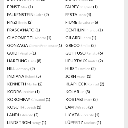
ERNST
(1)
FAIREY
(1)
Max
Shepard
FALKENSTEIN
(2)
FESTA
(4)
Claire
Tano
FINZI
(2)
FIUME
(6)
Ennio
Salvatore
FRASCA'NATO
(1)
GENTILINI
(1)
Franco
GIACOMETTI
(1)
GILARDI
(1)
Alberto
Piero
GONZAGA
(1)
GRECO
(2)
Giovan Francesco
Emilio
GUIDI
(1)
GUTTUSO
(6)
Virgilio
Renato
HARTUNG
(8)
HEURTAUX
(2)
Hans
André
HILL
(2)
HIRST
(2)
Anthony
Damien
INDIANA
(5)
JORN
(1)
Robert
Asger
KENNETH
(2)
KLAPHECK
(2)
Martin
Konrad
KODRA
(1)
KOLAR
(3)
Ibrahim
Jiri
KOROMPAY
(1)
KOSTABI
(3)
Giovanni
Mark
KOSUTH
(1)
LAM
(2)
Joseph
Wifredo
LANDI
(2)
LICATA
(1)
Edoardo
Riccardo
LINDSTROM
(1)
LÜPERTZ
(1)
Bengt
Markus