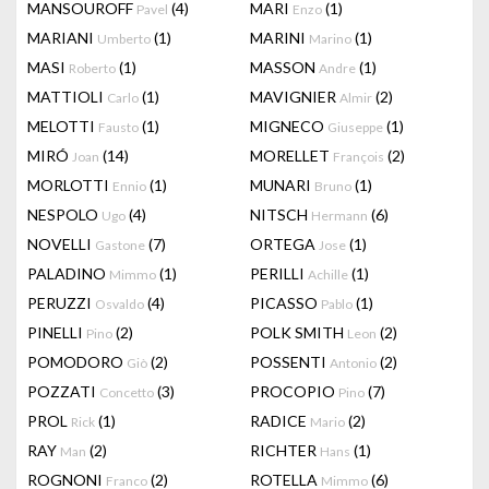
MANSOUROFF
(4)
MARI
(1)
Pavel
Enzo
MARIANI
(1)
MARINI
(1)
Umberto
Marino
MASI
(1)
MASSON
(1)
Roberto
Andre
MATTIOLI
(1)
MAVIGNIER
(2)
Carlo
Almir
MELOTTI
(1)
MIGNECO
(1)
Fausto
Giuseppe
MIRÓ
(14)
MORELLET
(2)
Joan
François
MORLOTTI
(1)
MUNARI
(1)
Ennio
Bruno
NESPOLO
(4)
NITSCH
(6)
Ugo
Hermann
NOVELLI
(7)
ORTEGA
(1)
Gastone
Jose
PALADINO
(1)
PERILLI
(1)
Mimmo
Achille
PERUZZI
(4)
PICASSO
(1)
Osvaldo
Pablo
PINELLI
(2)
POLK SMITH
(2)
Pino
Leon
POMODORO
(2)
POSSENTI
(2)
Giò
Antonio
POZZATI
(3)
PROCOPIO
(7)
Concetto
Pino
PROL
(1)
RADICE
(2)
Rick
Mario
RAY
(2)
RICHTER
(1)
Man
Hans
ROGNONI
(2)
ROTELLA
(6)
Franco
Mimmo