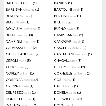
BALLOCCO
(1)
BANKSY
(1)
Mario
BARBISAN
(1)
BARTOLINI
(1)
Giovanni
Luigi
BENDINI
(6)
BERTINI
(1)
Vasco
Gianni
BIASI
(1)
BILL
(2)
Alberto
Max
BONALUMI
(2)
BUENO
(3)
Agostino
Xavier
BUENO
(3)
CAMPESAN
(2)
Antonio
Sara
CAMPIGLI
(1)
CANOGAR
(3)
Massimo
Rafael
CARMASSI
(2)
CASCELLA
(2)
Arturo
Michele
CASTELLANI
(2)
CASTELLANI
(1)
Enrico
Leonardo
CEROLI
(5)
CHAGALL
(3)
Mario
Marc
CHIA
(3)
COLOMBO
(2)
Sandro
Gianni
COPLEY
(1)
CORNEILLE
(3)
William
Guillaume
CORPORA
(2)
COS
(1)
Antonio
Teresa
CRIPPA
(1)
DALI
(1)
Roberto
Salvador
DEL PEZZO
(1)
DOMELA
(1)
Lucio
César
DONZELLI
(1)
DORAZIO
(2)
Bruno
Piero
DOTTORI
(1)
DOVA
(8)
Gerardo
Gianni