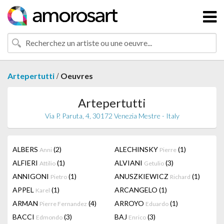
/
Artepertutti
Oeuvres
Artepertutti
Via P. Paruta, 4, 30172 Venezia Mestre - Italy
ALBERS
(2)
ALECHINSKY
(1)
Anni
Pierre
ALFIERI
(1)
ALVIANI
(3)
Attilio
Getulio
ANNIGONI
(1)
ANUSZKIEWICZ
(1)
Pietro
Richard
APPEL
(1)
ARCANGELO
(1)
Karel
ARMAN
(4)
ARROYO
(1)
Pierre Fernandez
Eduardo
BACCI
(3)
BAJ
(3)
Edmondo
Enrico