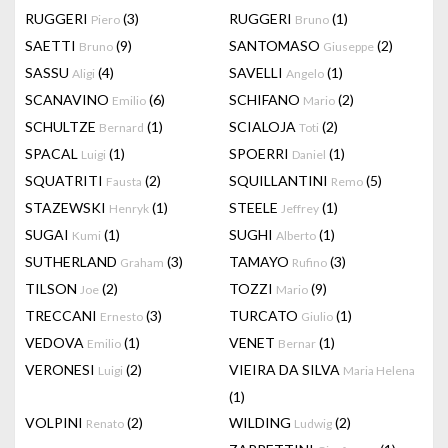
RUGGERI
(3)
RUGGERI
(1)
Piero
Bruno
SAETTI
(9)
SANTOMASO
(2)
Bruno
Giuseppe
SASSU
(4)
SAVELLI
(1)
Aligi
Angelo
SCANAVINO
(6)
SCHIFANO
(2)
Emilio
Mario
SCHULTZE
(1)
SCIALOJA
(2)
Bernard
Toti
SPACAL
(1)
SPOERRI
(1)
Luigi
Daniel
SQUATRITI
(2)
SQUILLANTINI
(5)
Fausta
Remo
STAZEWSKI
(1)
STEELE
(1)
Henryk
Jeffrey
SUGAI
(1)
SUGHI
(1)
Kumi
Alberto
SUTHERLAND
(3)
TAMAYO
(3)
Graham
Rufino
TILSON
(2)
TOZZI
(9)
Joe
Mario
TRECCANI
(3)
TURCATO
(1)
Ernesto
Giulio
VEDOVA
(1)
VENET
(1)
Emilio
Bernar
VERONESI
(2)
VIEIRA DA SILVA
Luigi
Maria Helena
(1)
VOLPINI
(2)
WILDING
(2)
Renato
Ludwig