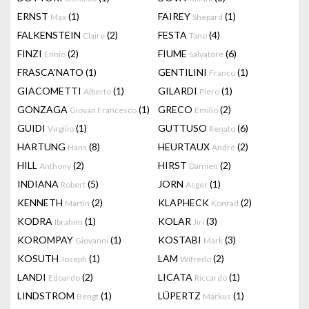
ERNST
(1)
FAIREY
(1)
Max
Shepard
FALKENSTEIN
(2)
FESTA
(4)
Claire
Tano
FINZI
(2)
FIUME
(6)
Ennio
Salvatore
FRASCA'NATO
(1)
GENTILINI
(1)
Franco
GIACOMETTI
(1)
GILARDI
(1)
Alberto
Piero
GONZAGA
(1)
GRECO
(2)
Giovan Francesco
Emilio
GUIDI
(1)
GUTTUSO
(6)
Virgilio
Renato
HARTUNG
(8)
HEURTAUX
(2)
Hans
André
HILL
(2)
HIRST
(2)
Anthony
Damien
INDIANA
(5)
JORN
(1)
Robert
Asger
KENNETH
(2)
KLAPHECK
(2)
Martin
Konrad
KODRA
(1)
KOLAR
(3)
Ibrahim
Jiri
KOROMPAY
(1)
KOSTABI
(3)
Giovanni
Mark
KOSUTH
(1)
LAM
(2)
Joseph
Wifredo
LANDI
(2)
LICATA
(1)
Edoardo
Riccardo
LINDSTROM
(1)
LÜPERTZ
(1)
Bengt
Markus