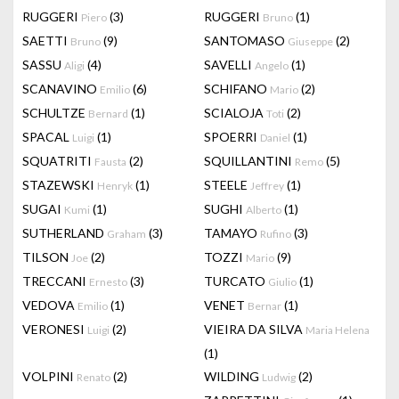
RUGGERI
(3)
RUGGERI
(1)
Piero
Bruno
SAETTI
(9)
SANTOMASO
(2)
Bruno
Giuseppe
SASSU
(4)
SAVELLI
(1)
Aligi
Angelo
SCANAVINO
(6)
SCHIFANO
(2)
Emilio
Mario
SCHULTZE
(1)
SCIALOJA
(2)
Bernard
Toti
SPACAL
(1)
SPOERRI
(1)
Luigi
Daniel
SQUATRITI
(2)
SQUILLANTINI
(5)
Fausta
Remo
STAZEWSKI
(1)
STEELE
(1)
Henryk
Jeffrey
SUGAI
(1)
SUGHI
(1)
Kumi
Alberto
SUTHERLAND
(3)
TAMAYO
(3)
Graham
Rufino
TILSON
(2)
TOZZI
(9)
Joe
Mario
TRECCANI
(3)
TURCATO
(1)
Ernesto
Giulio
VEDOVA
(1)
VENET
(1)
Emilio
Bernar
VERONESI
(2)
VIEIRA DA SILVA
Luigi
Maria Helena
(1)
VOLPINI
(2)
WILDING
(2)
Renato
Ludwig