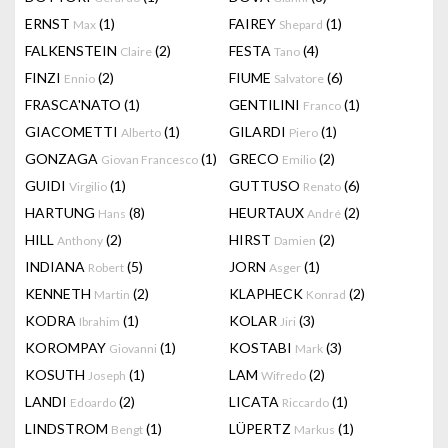
ERNST
(1)
FAIREY
(1)
Max
Shepard
FALKENSTEIN
(2)
FESTA
(4)
Claire
Tano
FINZI
(2)
FIUME
(6)
Ennio
Salvatore
FRASCA'NATO
(1)
GENTILINI
(1)
Franco
GIACOMETTI
(1)
GILARDI
(1)
Alberto
Piero
GONZAGA
(1)
GRECO
(2)
Giovan Francesco
Emilio
GUIDI
(1)
GUTTUSO
(6)
Virgilio
Renato
HARTUNG
(8)
HEURTAUX
(2)
Hans
André
HILL
(2)
HIRST
(2)
Anthony
Damien
INDIANA
(5)
JORN
(1)
Robert
Asger
KENNETH
(2)
KLAPHECK
(2)
Martin
Konrad
KODRA
(1)
KOLAR
(3)
Ibrahim
Jiri
KOROMPAY
(1)
KOSTABI
(3)
Giovanni
Mark
KOSUTH
(1)
LAM
(2)
Joseph
Wifredo
LANDI
(2)
LICATA
(1)
Edoardo
Riccardo
LINDSTROM
(1)
LÜPERTZ
(1)
Bengt
Markus