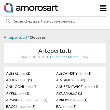
/
Artepertutti
Oeuvres
Artepertutti
Via P. Paruta, 4, 30172 Venezia Mestre - Italy
ALBERS
(2)
ALECHINSKY
(1)
Anni
Pierre
ALFIERI
(1)
ALVIANI
(3)
Attilio
Getulio
ANNIGONI
(1)
ANUSZKIEWICZ
(1)
Pietro
Richard
APPEL
(1)
ARCANGELO
(1)
Karel
ARMAN
(4)
ARROYO
(1)
Pierre Fernandez
Eduardo
BACCI
(3)
BAJ
(3)
Edmondo
Enrico