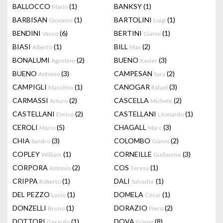
BALLOCCO
(1)
BANKSY
(1)
Mario
BARBISAN
(1)
BARTOLINI
(1)
Giovanni
Luigi
BENDINI
(6)
BERTINI
(1)
Vasco
Gianni
BIASI
(1)
BILL
(2)
Alberto
Max
BONALUMI
(2)
BUENO
(3)
Agostino
Xavier
BUENO
(3)
CAMPESAN
(2)
Antonio
Sara
CAMPIGLI
(1)
CANOGAR
(3)
Massimo
Rafael
CARMASSI
(2)
CASCELLA
(2)
Arturo
Michele
CASTELLANI
(2)
CASTELLANI
(1)
Enrico
Leonardo
CEROLI
(5)
CHAGALL
(3)
Mario
Marc
CHIA
(3)
COLOMBO
(2)
Sandro
Gianni
COPLEY
(1)
CORNEILLE
(3)
William
Guillaume
CORPORA
(2)
COS
(1)
Antonio
Teresa
CRIPPA
(1)
DALI
(1)
Roberto
Salvador
DEL PEZZO
(1)
DOMELA
(1)
Lucio
César
DONZELLI
(1)
DORAZIO
(2)
Bruno
Piero
DOTTORI
(1)
DOVA
(8)
Gerardo
Gianni