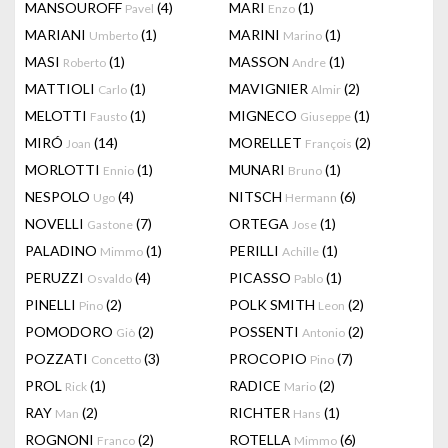
MANSOUROFF
(4)
MARI
(1)
Pavel
Enzo
MARIANI
(1)
MARINI
(1)
Umberto
Marino
MASI
(1)
MASSON
(1)
Roberto
Andre
MATTIOLI
(1)
MAVIGNIER
(2)
Carlo
Almir
MELOTTI
(1)
MIGNECO
(1)
Fausto
Giuseppe
MIRÓ
(14)
MORELLET
(2)
Joan
François
MORLOTTI
(1)
MUNARI
(1)
Ennio
Bruno
NESPOLO
(4)
NITSCH
(6)
Ugo
Hermann
NOVELLI
(7)
ORTEGA
(1)
Gastone
Jose
PALADINO
(1)
PERILLI
(1)
Mimmo
Achille
PERUZZI
(4)
PICASSO
(1)
Osvaldo
Pablo
PINELLI
(2)
POLK SMITH
(2)
Pino
Leon
POMODORO
(2)
POSSENTI
(2)
Giò
Antonio
POZZATI
(3)
PROCOPIO
(7)
Concetto
Pino
PROL
(1)
RADICE
(2)
Rick
Mario
RAY
(2)
RICHTER
(1)
Man
Hans
ROGNONI
(2)
ROTELLA
(6)
Franco
Mimmo