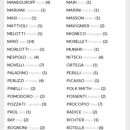
MANSOUROFF
(4)
MARI
(1)
Pavel
Enzo
MARIANI
(1)
MARINI
(1)
Umberto
Marino
MASI
(1)
MASSON
(1)
Roberto
Andre
MATTIOLI
(1)
MAVIGNIER
(2)
Carlo
Almir
MELOTTI
(1)
MIGNECO
(1)
Fausto
Giuseppe
MIRÓ
(14)
MORELLET
(2)
Joan
François
MORLOTTI
(1)
MUNARI
(1)
Ennio
Bruno
NESPOLO
(4)
NITSCH
(6)
Ugo
Hermann
NOVELLI
(7)
ORTEGA
(1)
Gastone
Jose
PALADINO
(1)
PERILLI
(1)
Mimmo
Achille
PERUZZI
(4)
PICASSO
(1)
Osvaldo
Pablo
PINELLI
(2)
POLK SMITH
(2)
Pino
Leon
POMODORO
(2)
POSSENTI
(2)
Giò
Antonio
POZZATI
(3)
PROCOPIO
(7)
Concetto
Pino
PROL
(1)
RADICE
(2)
Rick
Mario
RAY
(2)
RICHTER
(1)
Man
Hans
ROGNONI
(2)
ROTELLA
(6)
Franco
Mimmo