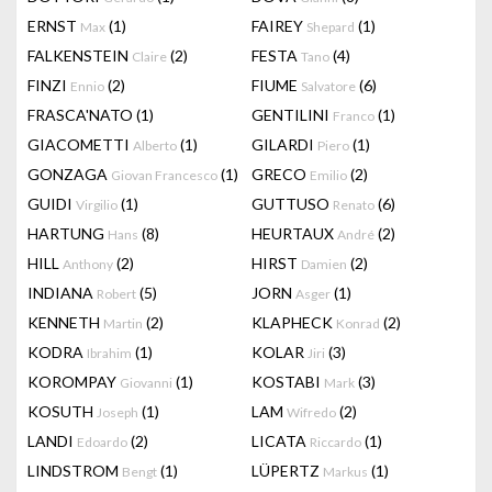
ERNST
(1)
FAIREY
(1)
Max
Shepard
FALKENSTEIN
(2)
FESTA
(4)
Claire
Tano
FINZI
(2)
FIUME
(6)
Ennio
Salvatore
FRASCA'NATO
(1)
GENTILINI
(1)
Franco
GIACOMETTI
(1)
GILARDI
(1)
Alberto
Piero
GONZAGA
(1)
GRECO
(2)
Giovan Francesco
Emilio
GUIDI
(1)
GUTTUSO
(6)
Virgilio
Renato
HARTUNG
(8)
HEURTAUX
(2)
Hans
André
HILL
(2)
HIRST
(2)
Anthony
Damien
INDIANA
(5)
JORN
(1)
Robert
Asger
KENNETH
(2)
KLAPHECK
(2)
Martin
Konrad
KODRA
(1)
KOLAR
(3)
Ibrahim
Jiri
KOROMPAY
(1)
KOSTABI
(3)
Giovanni
Mark
KOSUTH
(1)
LAM
(2)
Joseph
Wifredo
LANDI
(2)
LICATA
(1)
Edoardo
Riccardo
LINDSTROM
(1)
LÜPERTZ
(1)
Bengt
Markus