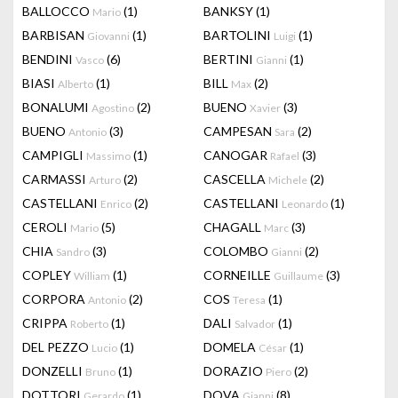
BALLOCCO
(1)
BANKSY
(1)
Mario
BARBISAN
(1)
BARTOLINI
(1)
Giovanni
Luigi
BENDINI
(6)
BERTINI
(1)
Vasco
Gianni
BIASI
(1)
BILL
(2)
Alberto
Max
BONALUMI
(2)
BUENO
(3)
Agostino
Xavier
BUENO
(3)
CAMPESAN
(2)
Antonio
Sara
CAMPIGLI
(1)
CANOGAR
(3)
Massimo
Rafael
CARMASSI
(2)
CASCELLA
(2)
Arturo
Michele
CASTELLANI
(2)
CASTELLANI
(1)
Enrico
Leonardo
CEROLI
(5)
CHAGALL
(3)
Mario
Marc
CHIA
(3)
COLOMBO
(2)
Sandro
Gianni
COPLEY
(1)
CORNEILLE
(3)
William
Guillaume
CORPORA
(2)
COS
(1)
Antonio
Teresa
CRIPPA
(1)
DALI
(1)
Roberto
Salvador
DEL PEZZO
(1)
DOMELA
(1)
Lucio
César
DONZELLI
(1)
DORAZIO
(2)
Bruno
Piero
DOTTORI
(1)
DOVA
(8)
Gerardo
Gianni