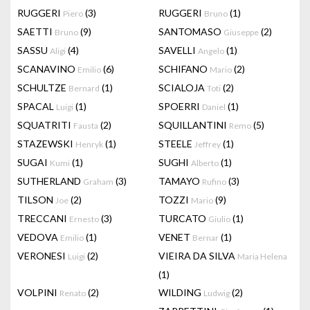
RUGGERI
(3)
RUGGERI
(1)
Piero
Bruno
SAETTI
(9)
SANTOMASO
(2)
Bruno
Giuseppe
SASSU
(4)
SAVELLI
(1)
Aligi
Angelo
SCANAVINO
(6)
SCHIFANO
(2)
Emilio
Mario
SCHULTZE
(1)
SCIALOJA
(2)
Bernard
Toti
SPACAL
(1)
SPOERRI
(1)
Luigi
Daniel
SQUATRITI
(2)
SQUILLANTINI
(5)
Fausta
Remo
STAZEWSKI
(1)
STEELE
(1)
Henryk
Jeffrey
SUGAI
(1)
SUGHI
(1)
Kumi
Alberto
SUTHERLAND
(3)
TAMAYO
(3)
Graham
Rufino
TILSON
(2)
TOZZI
(9)
Joe
Mario
TRECCANI
(3)
TURCATO
(1)
Ernesto
Giulio
VEDOVA
(1)
VENET
(1)
Emilio
Bernar
VERONESI
(2)
VIEIRA DA SILVA
Luigi
Maria Helena
(1)
VOLPINI
(2)
WILDING
(2)
Renato
Ludwig