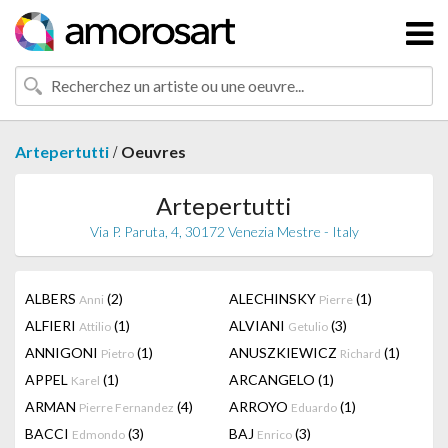
/
Artepertutti
Oeuvres
Artepertutti
Via P. Paruta, 4, 30172 Venezia Mestre - Italy
ALBERS
(2)
ALECHINSKY
(1)
Anni
Pierre
ALFIERI
(1)
ALVIANI
(3)
Attilio
Getulio
ANNIGONI
(1)
ANUSZKIEWICZ
(1)
Pietro
Richard
APPEL
(1)
ARCANGELO
(1)
Karel
ARMAN
(4)
ARROYO
(1)
Pierre Fernandez
Eduardo
BACCI
(3)
BAJ
(3)
Edmondo
Enrico