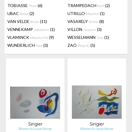
TOBIASSE
(6)
TRAMPEDACH
(2)
Theo
Kurt
UBAC
(2)
UTRILLO
(1)
Raoul
Maurice
VAN VELDE
(11)
VASARELY
(8)
Bram
Victor
VENNEKAMP
(1)
VILLON
(3)
Johannes
Jacques
VLAMINCK
(9)
WESSELMANN
(1)
Maurice De
Tom
WUNDERLICH
(3)
ZAO
(5)
Paul
Wou-Ki
Singier
Singier
Blason du corps blessé
Blason du corps blessé