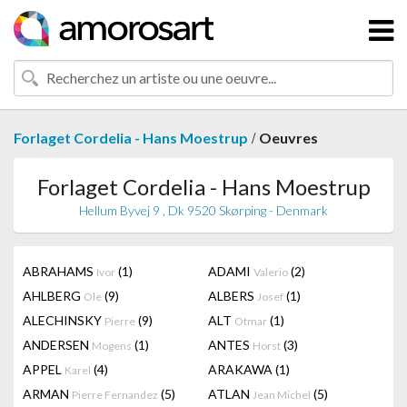
/
Forlaget Cordelia - Hans Moestrup
Oeuvres
Forlaget Cordelia - Hans Moestrup
Hellum Byvej 9 , Dk 9520 Skørping - Denmark
ABRAHAMS
(1)
ADAMI
(2)
Ivor
Valerio
AHLBERG
(9)
ALBERS
(1)
Ole
Josef
ALECHINSKY
(9)
ALT
(1)
Pierre
Otmar
ANDERSEN
(1)
ANTES
(3)
Mogens
Horst
APPEL
(4)
ARAKAWA
(1)
Karel
ARMAN
(5)
ATLAN
(5)
Pierre Fernandez
Jean Michel