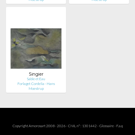
Singier
Sable et Eau
Forlaget Cordelia - Hans
Moestrup
Copyright Amorosart 2008 - 2026 - CNIL n° : 1301442 -
Glossaire
-
F.a.q