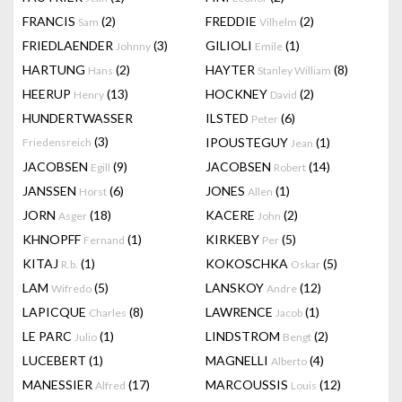
FRANCIS
(2)
FREDDIE
(2)
Sam
Vilhelm
FRIEDLAENDER
(3)
GILIOLI
(1)
Johnny
Emile
HARTUNG
(2)
HAYTER
(8)
Hans
Stanley William
HEERUP
(13)
HOCKNEY
(2)
Henry
David
HUNDERTWASSER
ILSTED
(6)
Peter
(3)
IPOUSTEGUY
(1)
Friedensreich
Jean
JACOBSEN
(9)
JACOBSEN
(14)
Egill
Robert
JANSSEN
(6)
JONES
(1)
Horst
Allen
JORN
(18)
KACERE
(2)
Asger
John
KHNOPFF
(1)
KIRKEBY
(5)
Fernand
Per
KITAJ
(1)
KOKOSCHKA
(5)
R.b.
Oskar
LAM
(5)
LANSKOY
(12)
Wifredo
Andre
LAPICQUE
(8)
LAWRENCE
(1)
Charles
Jacob
LE PARC
(1)
LINDSTROM
(2)
Julio
Bengt
LUCEBERT
(1)
MAGNELLI
(4)
Alberto
MANESSIER
(17)
MARCOUSSIS
(12)
Alfred
Louis