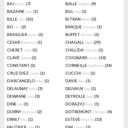
BAJ
(7)
BALLE
(9)
Enrico
Mogens
BAZAINE
(1)
BILL
(1)
Jean
Max
BILLE
(31)
BITRAN
(3)
Ejler
Albert
BO
(2)
BRAQUE
(1)
Lars
Georges
BRASILIER
(1)
BUFFET
(1)
Andre
Bernard
CESAR
(1)
CHAGALL
(29)
Baldaccini
Marc
CHERET
(1)
CHILLIDA
(1)
Jules
Eduardo
CLAVÉ
(2)
COIGNARD
(14)
Antoni
James
CONSTANT
(2)
CORNEILLE
(34)
Guillaume
CRUZ-DIEZ
(1)
CUCCHI
(1)
Carlos
Enzo
D'ARCANGELO
(1)
DAVIE
(1)
Allan
Alan
DELAUNAY
(3)
DELVAUX
(1)
Sonia
Paul
DEWASNE
(3)
DEYROLLE
(3)
Jean
Jean
DINE
(1)
DORAZIO
(1)
Jim
Piero
DORNY
(2)
DOTREMONT
(4)
Bertrand
Christian
ERNST
(1)
ESTEVE
(10)
Max
Maurice
FAUTRIER
(1)
FINI
(2)
Jean
Leonor