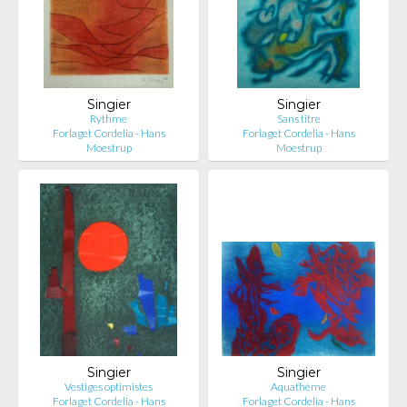
Singier
Singier
Rythme
Sans titre
Forlaget Cordelia - Hans
Forlaget Cordelia - Hans
Moestrup
Moestrup
Singier
Singier
Vestiges optimistes
Aquathème
Forlaget Cordelia - Hans
Forlaget Cordelia - Hans