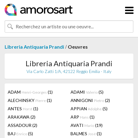
/
Libreria Antiquaria Prandi
Oeuvres
Libreria Antiquaria Prandi
Via Carlo Zatti 1/A, 42122 Reggio Emilia - Italy
ADAM
(1)
ADAMI
(5)
Henri-Georges
Valerio
ALECHINSKY
(1)
ANNIGONI
(2)
Pierre
Pietro
ANTES
(1)
APPIAN
(5)
Horst
Adolphe
ARAKAWA
(2)
ARP
(1)
Hans
ASSADOUR
(2)
AVATI
(19)
Mario
BAJ
(5)
BALMES
(1)
Enrico
José