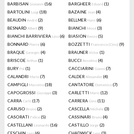
BARBISAN
(16)
BARGHEER
(1)
Giovanni
Eduard
BARTOLINI
(18)
BAZAINE
(4)
Luigi
Jean
BEAUDIN
(2)
BELLMER
(6)
André
Hans
BESNARD
(9)
BIANCHI
(3)
Albert
Mosé
BIANCHI BARRIVIERA
(6)
BIASION
(5)
Lino
Renzo
BONNARD
(6)
BOZZETTI
(9)
Pierre
Francesco (Cino)
BRAQUE
(4)
BRAUNER
(1)
Georges
Victor
BRISCOE
(1)
BUCCI
(4)
Arthur
Anselmo
BURY
(1)
CACCIARINI
(7)
Pol
Gianni
CALANDRI
(7)
CALDER
(4)
Mario
Alexander
CAMPIGLI
(18)
CANTATORE
(7)
Massimo
Domenico
CAPOGROSSI
(3)
CARLETTI
(12)
Giuseppe
Mario
CARRA
(17)
CARRERA
(11)
Carlo
Gino
CARUSO
(2)
CASCELLA
(3)
Bruno
Michele
CASORATI
(5)
CASSINARI
(4)
Felice
Bruno
CASTELLANI
(16)
CASTILLO
(2)
Leonardo
Jorge
CESCHIN
(6)
CHADWICK
(3)
Livio
Lynn