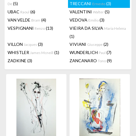
(5)
TRECCANI
(3)
De
Ernesto
UBAC
(6)
VALENTINI
(5)
Raoul
Walter
VAN VELDE
(4)
VEDOVA
(3)
Bram
Emilio
VESPIGNANI
(13)
VIEIRA DA SILVA
Renzo
Maria Helena
(1)
VILLON
(3)
VIVIANI
(2)
Jacques
Giuseppe
WHISTLER
(1)
WUNDERLICH
(7)
James Mcneill
Paul
ZADKINE
(3)
ZANCANARO
(9)
Tono