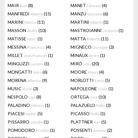
MAIR
(8)
MANET
(4)
Kurt
Edouard
MANFREDI
(15)
MANZU
(6)
Alberto
Giacomo
MARINI
(11)
MARTINI
(1)
Marino
Alberto
MASSON
(10)
MASTROIANNI
(1)
Andre
Umberto
MATISSE
(1)
MATTA
(11)
Henri
Roberto
MESSINA
(4)
MIGNECO
(3)
Francesco
Giuseppe
MILLET
(1)
MINAUX
(1)
Jean-Francois
André
MINGUZZI
(1)
MIRÓ
(20)
Luciano
Joan
MONGATTI
(6)
MOORE
(4)
Vairo
Henry
MORENA
(9)
MORLOTTI
(5)
Alberico
Ennio
MUSIC
(3)
NAPOLEONE
(1)
Zoran
Giulia
NESPOLO
(8)
ORTEGA
(10)
Ugo
Jose
PALADINO
(1)
PALAZUELO
(3)
Mimmo
Pablo
PIACESI
(5)
PICASSO
(1)
Walter
Pablo
PISSARRO
(1)
PLATTNER
(5)
Camille
Karl
POMODORO
(1)
POSSENTI
(2)
Arnaldo
Antonio