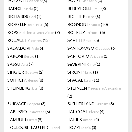
POZZATI
(3)
POZZI
(3)
Concetto
Giancarlo
RADICE
(2)
REBEYROLLE
(3)
Mario
Paul
RICHARDS
(1)
RICHTER
(5)
Ceri
Hans
RIOPELLE
(5)
ROGNONI
(10)
Jean-Paul
Franco
ROPS
(7)
ROTELLA
(6)
Felicien Joseph Victor
Mimmo
ROUAULT
(13)
SAETTI
(5)
Georges
Bruno
SALVADORI
(4)
SANTOMASO
(6)
Aldo
Giuseppe
SARONI
(1)
SARTORIO
(1)
Sergio
Aristide
SASSU
(7)
SEVERINI
(1)
Aligi
Gino
SINGIER
(2)
SIRONI
(1)
Gustave
Mario
SOFFICI
(8)
SPACAL
(11)
Ardengo
Luigi
STEINBERG
(3)
STEINLEN
Saul
Theophile Alexandre
(2)
SURVAGE
(3)
SUTHERLAND
(8)
Léopold
Graham
TABUSSO
(5)
TAL COAT
(4)
Francesco
Pierre
TAMBURI
(9)
TÀPIES
(4)
Orfeo
Antoni
TOULOUSE-LAUTREC
TOZZI
(3)
Henri
Mario