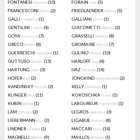
FONTANESI
(10)
FORAIN
(5)
Antonio
Jean
FRANCESCONI
(2)
FRIEDLAENDER
(5)
Mario
Johnny
GALLI
(1)
GALLIANI
(1)
Frederica
Omar
GENTILINI
(4)
GIACOMETTI
(2)
Franco
Alberto
GOYA
(7)
GRASSELLI
(8)
Francisco
Stefano
GRECO
(8)
GROMAIRE
(7)
Emilio
Marcel
GUERRESCHI
(1)
GULINO
(10)
Giuseppe
Nunzio
GUTTUSO
(13)
HARLOFF
(4)
Renato
Guy
HARTUNG
(3)
HAZ
(14)
Hans
Mirando
HOFER
(2)
JONGKIND
(2)
Karl
Johan Bartold
KANDINSKY
(2)
KELLY
(1)
Wassily
Ellsworth
KLINGER
(11)
KOKOSCHKA
(1)
Max
Oskar
KUBIN
(1)
LABOUREUR
(1)
Alfred
Jean-Emile
LAM
(2)
LEGROS
(3)
Wifredo
Alphonse
LIEBERMANN
(2)
LIGABUE
(8)
Max
Antonio
LINDNER
(1)
MACCARI
(14)
Richard
Mino
MAGNELLI
(9)
MAILLOL
(1)
Alberto
Aristide