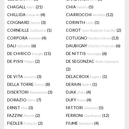
CHAGALL
(21)
CHIA
(5)
Marc
Sandro
CHILLIDA
(4)
CIARROCCHI
(12)
Eduardo
Arnoldo
COIGNARD
(3)
CORINTH
(1)
James
Lovis
CORNEILLE
(1)
COROT
(2)
Guillaume
Jean-Baptiste-Camille
CORPORA
(4)
COTUGNO
(13)
Antonio
Teodoro Desio
DALI
(6)
DAUBIGNY
(6)
Salvador
Charles-Francois
DE CHIRICO
(15)
DE NITTIS
(6)
Giorgio
Giuseppe
DE PISIS
(2)
DE SEGONZAC
Filippo
André Dunoyer
(2)
DE VITA
(3)
DELACROIX
(1)
Luciano
Eugène
DELLA TORRE
(8)
DERAIN
(1)
Enrico
André
DISERTORI
(3)
DJAK
(4)
Benvenuto
Zivko
DORAZIO
(7)
DUFY
(4)
Piero
Raoul
ERNST
(3)
FATTORI
(5)
Max
Giovanni
FAZZINI
(2)
FERRONI
(12)
Pericle
Gianfranco
FIEDLER
(2)
FIUME
(4)
François
Salvatore