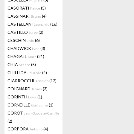
Michele
CASORATI
(5)
Felice
CASSINARI
(4)
Bruno
CASTELLANI
(16)
Leonardo
CASTILLO
(2)
Jorge
CESCHIN
(6)
Livio
CHADWICK
(3)
Lynn
CHAGALL
(21)
Marc
CHIA
(5)
Sandro
CHILLIDA
(4)
Eduardo
CIARROCCHI
(12)
Arnoldo
COIGNARD
(3)
James
CORINTH
(1)
Lovis
CORNEILLE
(1)
Guillaume
COROT
Jean-Baptiste-Camille
(2)
CORPORA
(4)
Antonio