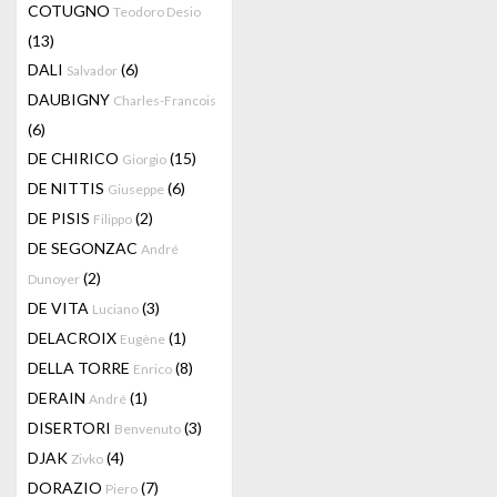
COTUGNO
Teodoro Desio
(13)
DALI
(6)
Salvador
DAUBIGNY
Charles-Francois
(6)
DE CHIRICO
(15)
Giorgio
DE NITTIS
(6)
Giuseppe
DE PISIS
(2)
Filippo
DE SEGONZAC
André
(2)
Dunoyer
DE VITA
(3)
Luciano
DELACROIX
(1)
Eugène
DELLA TORRE
(8)
Enrico
DERAIN
(1)
André
DISERTORI
(3)
Benvenuto
DJAK
(4)
Zivko
DORAZIO
(7)
Piero