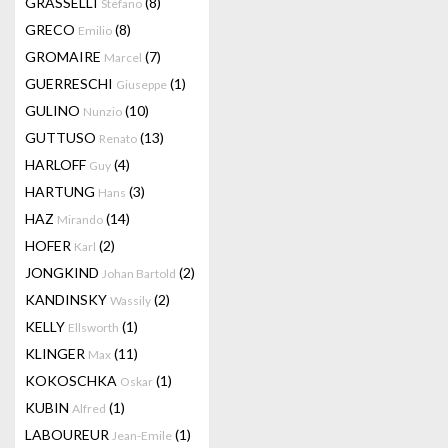
GRASSELLI
(8)
Stefano
GRECO
(8)
Emilio
GROMAIRE
(7)
Marcel
GUERRESCHI
(1)
Giuseppe
GULINO
(10)
Nunzio
GUTTUSO
(13)
Renato
HARLOFF
(4)
Guy
HARTUNG
(3)
Hans
HAZ
(14)
Mirando
HOFER
(2)
Karl
JONGKIND
(2)
Johan Bartold
KANDINSKY
(2)
Wassily
KELLY
(1)
Ellsworth
KLINGER
(11)
Max
KOKOSCHKA
(1)
Oskar
KUBIN
(1)
Alfred
LABOUREUR
(1)
Jean-Emile