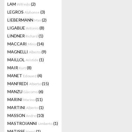
LAM
(2)
Wifredo
LEGROS
(3)
Alphonse
LIEBERMANN
(2)
Max
LIGABUE
(8)
Antonio
LINDNER
(1)
Richard
MACCARI
(14)
Mino
MAGNELLI
(9)
Alberto
MAILLOL
(1)
Aristide
MAIR
(8)
Kurt
MANET
(4)
Edouard
MANFREDI
(15)
Alberto
MANZU
(6)
Giacomo
MARINI
(11)
Marino
MARTINI
(1)
Alberto
MASSON
(10)
Andre
MASTROIANNI
(1)
Umberto
MATISSE
(1)
Henri