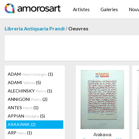
Artistes
Galeries
Nouv
/
Libreria Antiquaria Prandi
Oeuvres
ADAM
(1)
Henri-Georges
ADAMI
(5)
Valerio
ALECHINSKY
(1)
Pierre
ANNIGONI
(2)
Pietro
ANTES
(1)
Horst
APPIAN
(5)
Adolphe
ARAKAWA
(2)
ARP
(1)
Hans
Arakawa