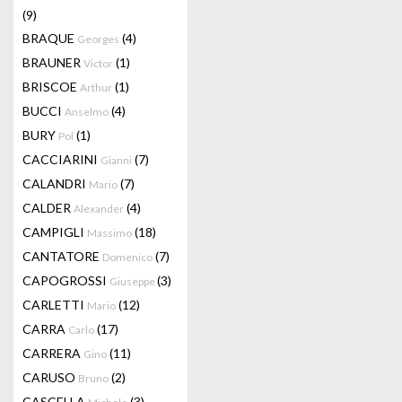
(9)
BRAQUE
(4)
Georges
BRAUNER
(1)
Victor
BRISCOE
(1)
Arthur
BUCCI
(4)
Anselmo
BURY
(1)
Pol
CACCIARINI
(7)
Gianni
CALANDRI
(7)
Mario
CALDER
(4)
Alexander
CAMPIGLI
(18)
Massimo
CANTATORE
(7)
Domenico
CAPOGROSSI
(3)
Giuseppe
CARLETTI
(12)
Mario
CARRA
(17)
Carlo
CARRERA
(11)
Gino
CARUSO
(2)
Bruno
CASCELLA
(3)