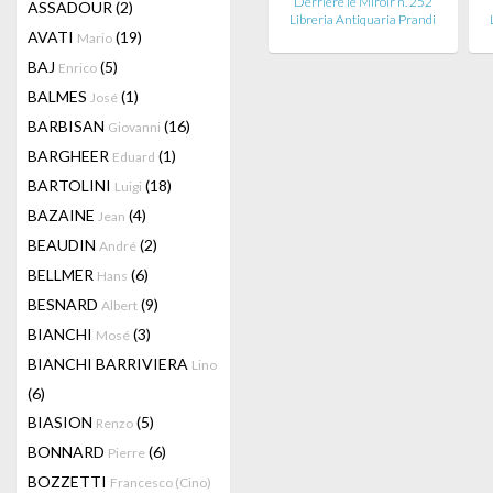
Derrière le Miroir n. 252
ASSADOUR
(2)
Libreria Antiquaria Prandi
AVATI
(19)
Mario
BAJ
(5)
Enrico
BALMES
(1)
José
BARBISAN
(16)
Giovanni
BARGHEER
(1)
Eduard
BARTOLINI
(18)
Luigi
BAZAINE
(4)
Jean
BEAUDIN
(2)
André
BELLMER
(6)
Hans
BESNARD
(9)
Albert
BIANCHI
(3)
Mosé
BIANCHI BARRIVIERA
Lino
(6)
BIASION
(5)
Renzo
BONNARD
(6)
Pierre
BOZZETTI
Francesco (Cino)