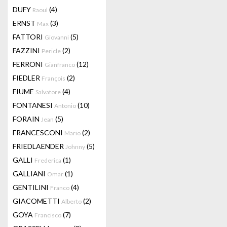
DUFY
(4)
Raoul
ERNST
(3)
Max
FATTORI
(5)
Giovanni
FAZZINI
(2)
Pericle
FERRONI
(12)
Gianfranco
FIEDLER
(2)
François
FIUME
(4)
Salvatore
FONTANESI
(10)
Antonio
FORAIN
(5)
Jean
FRANCESCONI
(2)
Mario
FRIEDLAENDER
(5)
Johnny
GALLI
(1)
Frederica
GALLIANI
(1)
Omar
GENTILINI
(4)
Franco
GIACOMETTI
(2)
Alberto
GOYA
(7)
Francisco