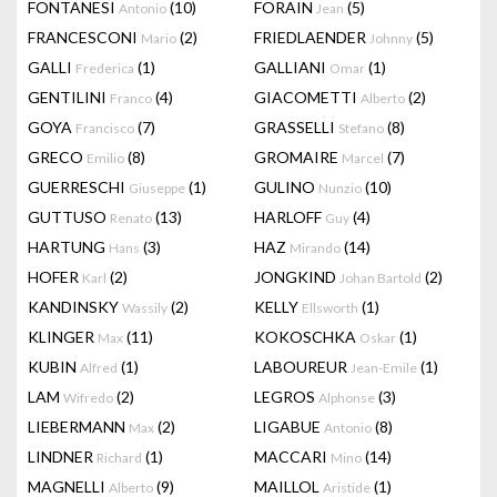
FONTANESI
(10)
FORAIN
(5)
Antonio
Jean
FRANCESCONI
(2)
FRIEDLAENDER
(5)
Mario
Johnny
GALLI
(1)
GALLIANI
(1)
Frederica
Omar
GENTILINI
(4)
GIACOMETTI
(2)
Franco
Alberto
GOYA
(7)
GRASSELLI
(8)
Francisco
Stefano
GRECO
(8)
GROMAIRE
(7)
Emilio
Marcel
GUERRESCHI
(1)
GULINO
(10)
Giuseppe
Nunzio
GUTTUSO
(13)
HARLOFF
(4)
Renato
Guy
HARTUNG
(3)
HAZ
(14)
Hans
Mirando
HOFER
(2)
JONGKIND
(2)
Karl
Johan Bartold
KANDINSKY
(2)
KELLY
(1)
Wassily
Ellsworth
KLINGER
(11)
KOKOSCHKA
(1)
Max
Oskar
KUBIN
(1)
LABOUREUR
(1)
Alfred
Jean-Emile
LAM
(2)
LEGROS
(3)
Wifredo
Alphonse
LIEBERMANN
(2)
LIGABUE
(8)
Max
Antonio
LINDNER
(1)
MACCARI
(14)
Richard
Mino
MAGNELLI
(9)
MAILLOL
(1)
Alberto
Aristide