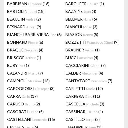
BARBISAN
(16)
BARGHEER
(1)
Giovanni
Eduard
BARTOLINI
(18)
BAZAINE
(4)
Luigi
Jean
BEAUDIN
(2)
BELLMER
(6)
André
Hans
BESNARD
(9)
BIANCHI
(3)
Albert
Mosé
BIANCHI BARRIVIERA
(6)
BIASION
(5)
Lino
Renzo
BONNARD
(6)
BOZZETTI
(9)
Pierre
Francesco (Cino)
BRAQUE
(4)
BRAUNER
(1)
Georges
Victor
BRISCOE
(1)
BUCCI
(4)
Arthur
Anselmo
BURY
(1)
CACCIARINI
(7)
Pol
Gianni
CALANDRI
(7)
CALDER
(4)
Mario
Alexander
CAMPIGLI
(18)
CANTATORE
(7)
Massimo
Domenico
CAPOGROSSI
(3)
CARLETTI
(12)
Giuseppe
Mario
CARRA
(17)
CARRERA
(11)
Carlo
Gino
CARUSO
(2)
CASCELLA
(3)
Bruno
Michele
CASORATI
(5)
CASSINARI
(4)
Felice
Bruno
CASTELLANI
(16)
CASTILLO
(2)
Leonardo
Jorge
CESCHIN
(6)
CHADWICK
(3)
Livio
Lynn