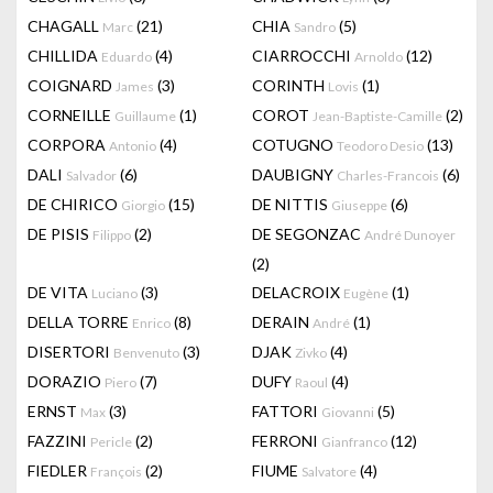
CHAGALL
(21)
CHIA
(5)
Marc
Sandro
CHILLIDA
(4)
CIARROCCHI
(12)
Eduardo
Arnoldo
COIGNARD
(3)
CORINTH
(1)
James
Lovis
CORNEILLE
(1)
COROT
(2)
Guillaume
Jean-Baptiste-Camille
CORPORA
(4)
COTUGNO
(13)
Antonio
Teodoro Desio
DALI
(6)
DAUBIGNY
(6)
Salvador
Charles-Francois
DE CHIRICO
(15)
DE NITTIS
(6)
Giorgio
Giuseppe
DE PISIS
(2)
DE SEGONZAC
Filippo
André Dunoyer
(2)
DE VITA
(3)
DELACROIX
(1)
Luciano
Eugène
DELLA TORRE
(8)
DERAIN
(1)
Enrico
André
DISERTORI
(3)
DJAK
(4)
Benvenuto
Zivko
DORAZIO
(7)
DUFY
(4)
Piero
Raoul
ERNST
(3)
FATTORI
(5)
Max
Giovanni
FAZZINI
(2)
FERRONI
(12)
Pericle
Gianfranco
FIEDLER
(2)
FIUME
(4)
François
Salvatore