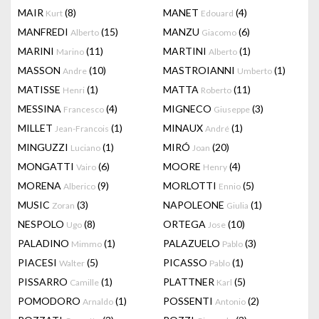
MAIR
(8)
MANET
(4)
Kurt
Edouard
MANFREDI
(15)
MANZU
(6)
Alberto
Giacomo
MARINI
(11)
MARTINI
(1)
Marino
Alberto
MASSON
(10)
MASTROIANNI
(1)
Andre
Umberto
MATISSE
(1)
MATTA
(11)
Henri
Roberto
MESSINA
(4)
MIGNECO
(3)
Francesco
Giuseppe
MILLET
(1)
MINAUX
(1)
Jean-Francois
André
MINGUZZI
(1)
MIRÓ
(20)
Luciano
Joan
MONGATTI
(6)
MOORE
(4)
Vairo
Henry
MORENA
(9)
MORLOTTI
(5)
Alberico
Ennio
MUSIC
(3)
NAPOLEONE
(1)
Zoran
Giulia
NESPOLO
(8)
ORTEGA
(10)
Ugo
Jose
PALADINO
(1)
PALAZUELO
(3)
Mimmo
Pablo
PIACESI
(5)
PICASSO
(1)
Walter
Pablo
PISSARRO
(1)
PLATTNER
(5)
Camille
Karl
POMODORO
(1)
POSSENTI
(2)
Arnaldo
Antonio