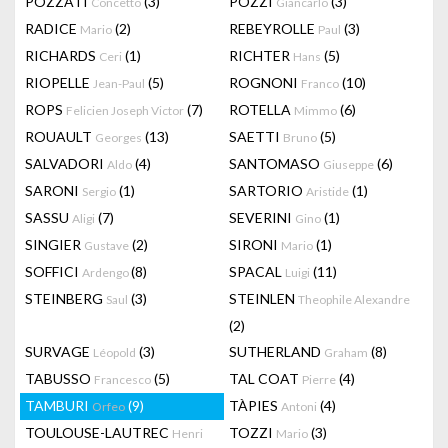
POZZATI
(3)
POZZI
(3)
Concetto
Giancarlo
RADICE
(2)
REBEYROLLE
(3)
Mario
Paul
RICHARDS
(1)
RICHTER
(5)
Ceri
Hans
RIOPELLE
(5)
ROGNONI
(10)
Jean-Paul
Franco
ROPS
(7)
ROTELLA
(6)
Felicien Joseph Victor
Mimmo
ROUAULT
(13)
SAETTI
(5)
Georges
Bruno
SALVADORI
(4)
SANTOMASO
(6)
Aldo
Giuseppe
SARONI
(1)
SARTORIO
(1)
Sergio
Aristide
SASSU
(7)
SEVERINI
(1)
Aligi
Gino
SINGIER
(2)
SIRONI
(1)
Gustave
Mario
SOFFICI
(8)
SPACAL
(11)
Ardengo
Luigi
STEINBERG
(3)
STEINLEN
Saul
Theophile Alexandre
(2)
SURVAGE
(3)
SUTHERLAND
(8)
Léopold
Graham
TABUSSO
(5)
TAL COAT
(4)
Francesco
Pierre
TAMBURI
(9)
TÀPIES
(4)
Orfeo
Antoni
TOULOUSE-LAUTREC
TOZZI
(3)
Henri
Mario