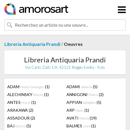
/
Libreria Antiquaria Prandi
Oeuvres
Libreria Antiquaria Prandi
Via Carlo Zatti 1/A, 42122 Reggio Emilia - Italy
ADAM
(1)
ADAMI
(5)
Henri-Georges
Valerio
ALECHINSKY
(1)
ANNIGONI
(2)
Pierre
Pietro
ANTES
(1)
APPIAN
(5)
Horst
Adolphe
ARAKAWA
(2)
ARP
(1)
Hans
ASSADOUR
(2)
AVATI
(19)
Mario
BAJ
(5)
BALMES
(1)
Enrico
José