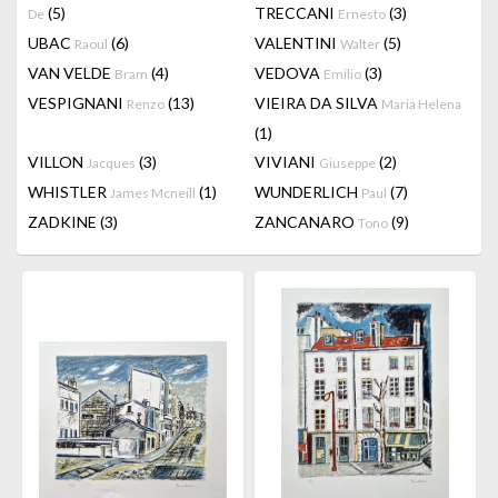
(5)
TRECCANI
(3)
De
Ernesto
UBAC
(6)
VALENTINI
(5)
Raoul
Walter
VAN VELDE
(4)
VEDOVA
(3)
Bram
Emilio
VESPIGNANI
(13)
VIEIRA DA SILVA
Renzo
Maria Helena
(1)
VILLON
(3)
VIVIANI
(2)
Jacques
Giuseppe
WHISTLER
(1)
WUNDERLICH
(7)
James Mcneill
Paul
ZADKINE
(3)
ZANCANARO
(9)
Tono