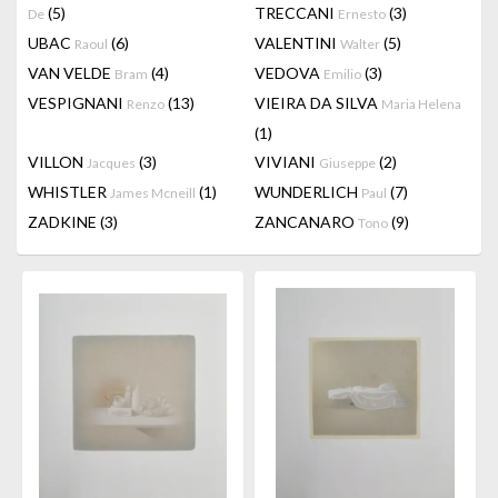
(5)
TRECCANI
(3)
De
Ernesto
UBAC
(6)
VALENTINI
(5)
Raoul
Walter
VAN VELDE
(4)
VEDOVA
(3)
Bram
Emilio
VESPIGNANI
(13)
VIEIRA DA SILVA
Renzo
Maria Helena
(1)
VILLON
(3)
VIVIANI
(2)
Jacques
Giuseppe
WHISTLER
(1)
WUNDERLICH
(7)
James Mcneill
Paul
ZADKINE
(3)
ZANCANARO
(9)
Tono