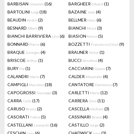
BARBISAN
(16)
BARGHEER
(1)
Giovanni
Eduard
BARTOLINI
(18)
BAZAINE
(4)
Luigi
Jean
BEAUDIN
(2)
BELLMER
(6)
André
Hans
BESNARD
(9)
BIANCHI
(3)
Albert
Mosé
BIANCHI BARRIVIERA
(6)
BIASION
(5)
Lino
Renzo
BONNARD
(6)
BOZZETTI
(9)
Pierre
Francesco (Cino)
BRAQUE
(4)
BRAUNER
(1)
Georges
Victor
BRISCOE
(1)
BUCCI
(4)
Arthur
Anselmo
BURY
(1)
CACCIARINI
(7)
Pol
Gianni
CALANDRI
(7)
CALDER
(4)
Mario
Alexander
CAMPIGLI
(18)
CANTATORE
(7)
Massimo
Domenico
CAPOGROSSI
(3)
CARLETTI
(12)
Giuseppe
Mario
CARRA
(17)
CARRERA
(11)
Carlo
Gino
CARUSO
(2)
CASCELLA
(3)
Bruno
Michele
CASORATI
(5)
CASSINARI
(4)
Felice
Bruno
CASTELLANI
(16)
CASTILLO
(2)
Leonardo
Jorge
CESCHIN
(6)
CHADWICK
(3)
Livio
Lynn