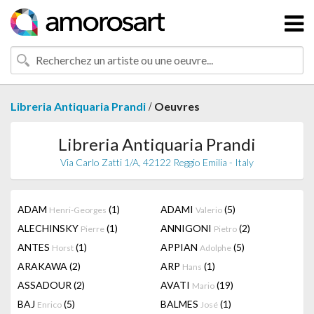
/
Libreria Antiquaria Prandi
Oeuvres
Libreria Antiquaria Prandi
Via Carlo Zatti 1/A, 42122 Reggio Emilia - Italy
ADAM
(1)
ADAMI
(5)
Henri-Georges
Valerio
ALECHINSKY
(1)
ANNIGONI
(2)
Pierre
Pietro
ANTES
(1)
APPIAN
(5)
Horst
Adolphe
ARAKAWA
(2)
ARP
(1)
Hans
ASSADOUR
(2)
AVATI
(19)
Mario
BAJ
(5)
BALMES
(1)
Enrico
José