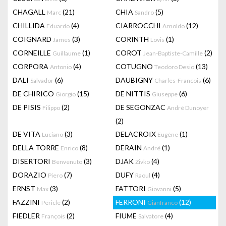
CHAGALL
(21)
CHIA
(5)
Marc
Sandro
CHILLIDA
(4)
CIARROCCHI
(12)
Eduardo
Arnoldo
COIGNARD
(3)
CORINTH
(1)
James
Lovis
CORNEILLE
(1)
COROT
(2)
Guillaume
Jean-Baptiste-Camille
CORPORA
(4)
COTUGNO
(13)
Antonio
Teodoro Desio
DALI
(6)
DAUBIGNY
(6)
Salvador
Charles-Francois
DE CHIRICO
(15)
DE NITTIS
(6)
Giorgio
Giuseppe
DE PISIS
(2)
DE SEGONZAC
Filippo
André Dunoyer
(2)
DE VITA
(3)
DELACROIX
(1)
Luciano
Eugène
DELLA TORRE
(8)
DERAIN
(1)
Enrico
André
DISERTORI
(3)
DJAK
(4)
Benvenuto
Zivko
DORAZIO
(7)
DUFY
(4)
Piero
Raoul
ERNST
(3)
FATTORI
(5)
Max
Giovanni
FAZZINI
(2)
FERRONI
(12)
Pericle
Gianfranco
FIEDLER
(2)
FIUME
(4)
François
Salvatore