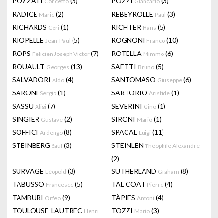
POZZATI
(3)
POZZI
(3)
Concetto
Giancarlo
RADICE
(2)
REBEYROLLE
(3)
Mario
Paul
RICHARDS
(1)
RICHTER
(5)
Ceri
Hans
RIOPELLE
(5)
ROGNONI
(10)
Jean-Paul
Franco
ROPS
(7)
ROTELLA
(6)
Felicien Joseph Victor
Mimmo
ROUAULT
(13)
SAETTI
(5)
Georges
Bruno
SALVADORI
(4)
SANTOMASO
(6)
Aldo
Giuseppe
SARONI
(1)
SARTORIO
(1)
Sergio
Aristide
SASSU
(7)
SEVERINI
(1)
Aligi
Gino
SINGIER
(2)
SIRONI
(1)
Gustave
Mario
SOFFICI
(8)
SPACAL
(11)
Ardengo
Luigi
STEINBERG
(3)
STEINLEN
Saul
Theophile Alexandre
(2)
SURVAGE
(3)
SUTHERLAND
(8)
Léopold
Graham
TABUSSO
(5)
TAL COAT
(4)
Francesco
Pierre
TAMBURI
(9)
TÀPIES
(4)
Orfeo
Antoni
TOULOUSE-LAUTREC
TOZZI
(3)
Henri
Mario