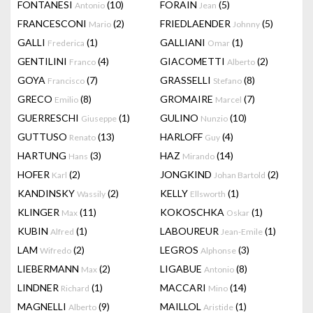
FONTANESI
(10)
FORAIN
(5)
Antonio
Jean
FRANCESCONI
(2)
FRIEDLAENDER
(5)
Mario
Johnny
GALLI
(1)
GALLIANI
(1)
Frederica
Omar
GENTILINI
(4)
GIACOMETTI
(2)
Franco
Alberto
GOYA
(7)
GRASSELLI
(8)
Francisco
Stefano
GRECO
(8)
GROMAIRE
(7)
Emilio
Marcel
GUERRESCHI
(1)
GULINO
(10)
Giuseppe
Nunzio
GUTTUSO
(13)
HARLOFF
(4)
Renato
Guy
HARTUNG
(3)
HAZ
(14)
Hans
Mirando
HOFER
(2)
JONGKIND
(2)
Karl
Johan Bartold
KANDINSKY
(2)
KELLY
(1)
Wassily
Ellsworth
KLINGER
(11)
KOKOSCHKA
(1)
Max
Oskar
KUBIN
(1)
LABOUREUR
(1)
Alfred
Jean-Emile
LAM
(2)
LEGROS
(3)
Wifredo
Alphonse
LIEBERMANN
(2)
LIGABUE
(8)
Max
Antonio
LINDNER
(1)
MACCARI
(14)
Richard
Mino
MAGNELLI
(9)
MAILLOL
(1)
Alberto
Aristide