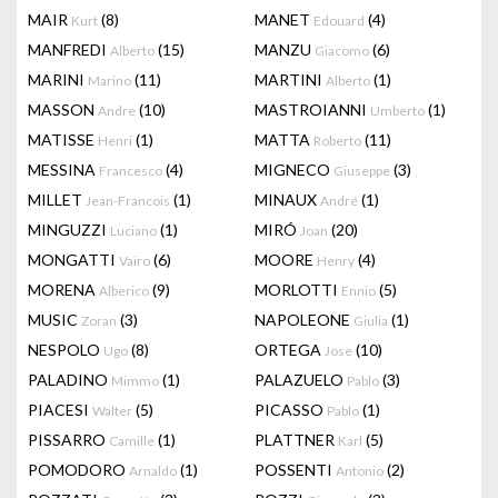
MAIR
(8)
MANET
(4)
Kurt
Edouard
MANFREDI
(15)
MANZU
(6)
Alberto
Giacomo
MARINI
(11)
MARTINI
(1)
Marino
Alberto
MASSON
(10)
MASTROIANNI
(1)
Andre
Umberto
MATISSE
(1)
MATTA
(11)
Henri
Roberto
MESSINA
(4)
MIGNECO
(3)
Francesco
Giuseppe
MILLET
(1)
MINAUX
(1)
Jean-Francois
André
MINGUZZI
(1)
MIRÓ
(20)
Luciano
Joan
MONGATTI
(6)
MOORE
(4)
Vairo
Henry
MORENA
(9)
MORLOTTI
(5)
Alberico
Ennio
MUSIC
(3)
NAPOLEONE
(1)
Zoran
Giulia
NESPOLO
(8)
ORTEGA
(10)
Ugo
Jose
PALADINO
(1)
PALAZUELO
(3)
Mimmo
Pablo
PIACESI
(5)
PICASSO
(1)
Walter
Pablo
PISSARRO
(1)
PLATTNER
(5)
Camille
Karl
POMODORO
(1)
POSSENTI
(2)
Arnaldo
Antonio