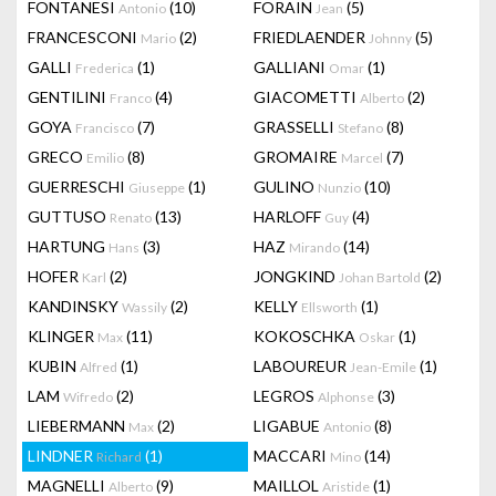
FONTANESI
(10)
FORAIN
(5)
Antonio
Jean
FRANCESCONI
(2)
FRIEDLAENDER
(5)
Mario
Johnny
GALLI
(1)
GALLIANI
(1)
Frederica
Omar
GENTILINI
(4)
GIACOMETTI
(2)
Franco
Alberto
GOYA
(7)
GRASSELLI
(8)
Francisco
Stefano
GRECO
(8)
GROMAIRE
(7)
Emilio
Marcel
GUERRESCHI
(1)
GULINO
(10)
Giuseppe
Nunzio
GUTTUSO
(13)
HARLOFF
(4)
Renato
Guy
HARTUNG
(3)
HAZ
(14)
Hans
Mirando
HOFER
(2)
JONGKIND
(2)
Karl
Johan Bartold
KANDINSKY
(2)
KELLY
(1)
Wassily
Ellsworth
KLINGER
(11)
KOKOSCHKA
(1)
Max
Oskar
KUBIN
(1)
LABOUREUR
(1)
Alfred
Jean-Emile
LAM
(2)
LEGROS
(3)
Wifredo
Alphonse
LIEBERMANN
(2)
LIGABUE
(8)
Max
Antonio
LINDNER
(1)
MACCARI
(14)
Richard
Mino
MAGNELLI
(9)
MAILLOL
(1)
Alberto
Aristide