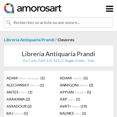
/
Libreria Antiquaria Prandi
Oeuvres
Libreria Antiquaria Prandi
Via Carlo Zatti 1/A, 42122 Reggio Emilia - Italy
ADAM
(1)
ADAMI
(5)
Henri-Georges
Valerio
ALECHINSKY
(1)
ANNIGONI
(2)
Pierre
Pietro
ANTES
(1)
APPIAN
(5)
Horst
Adolphe
ARAKAWA
(2)
ARP
(1)
Hans
ASSADOUR
(2)
AVATI
(19)
Mario
BAJ
(5)
BALMES
(1)
Enrico
José