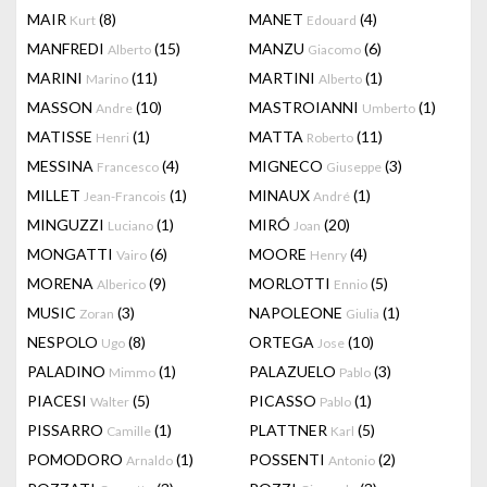
MAIR
(8)
MANET
(4)
Kurt
Edouard
MANFREDI
(15)
MANZU
(6)
Alberto
Giacomo
MARINI
(11)
MARTINI
(1)
Marino
Alberto
MASSON
(10)
MASTROIANNI
(1)
Andre
Umberto
MATISSE
(1)
MATTA
(11)
Henri
Roberto
MESSINA
(4)
MIGNECO
(3)
Francesco
Giuseppe
MILLET
(1)
MINAUX
(1)
Jean-Francois
André
MINGUZZI
(1)
MIRÓ
(20)
Luciano
Joan
MONGATTI
(6)
MOORE
(4)
Vairo
Henry
MORENA
(9)
MORLOTTI
(5)
Alberico
Ennio
MUSIC
(3)
NAPOLEONE
(1)
Zoran
Giulia
NESPOLO
(8)
ORTEGA
(10)
Ugo
Jose
PALADINO
(1)
PALAZUELO
(3)
Mimmo
Pablo
PIACESI
(5)
PICASSO
(1)
Walter
Pablo
PISSARRO
(1)
PLATTNER
(5)
Camille
Karl
POMODORO
(1)
POSSENTI
(2)
Arnaldo
Antonio