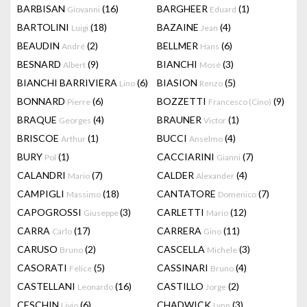
BARBISAN
(16)
BARGHEER
(1)
Giovanni
Eduard
BARTOLINI
(18)
BAZAINE
(4)
Luigi
Jean
BEAUDIN
(2)
BELLMER
(6)
André
Hans
BESNARD
(9)
BIANCHI
(3)
Albert
Mosé
BIANCHI BARRIVIERA
(6)
BIASION
(5)
Lino
Renzo
BONNARD
(6)
BOZZETTI
(9)
Pierre
Francesco (Cino)
BRAQUE
(4)
BRAUNER
(1)
Georges
Victor
BRISCOE
(1)
BUCCI
(4)
Arthur
Anselmo
BURY
(1)
CACCIARINI
(7)
Pol
Gianni
CALANDRI
(7)
CALDER
(4)
Mario
Alexander
CAMPIGLI
(18)
CANTATORE
(7)
Massimo
Domenico
CAPOGROSSI
(3)
CARLETTI
(12)
Giuseppe
Mario
CARRA
(17)
CARRERA
(11)
Carlo
Gino
CARUSO
(2)
CASCELLA
(3)
Bruno
Michele
CASORATI
(5)
CASSINARI
(4)
Felice
Bruno
CASTELLANI
(16)
CASTILLO
(2)
Leonardo
Jorge
CESCHIN
(6)
CHADWICK
(3)
Livio
Lynn