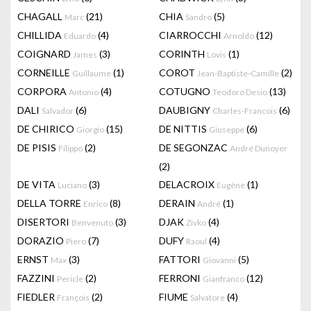
CHAGALL
(21)
CHIA
(5)
Marc
Sandro
CHILLIDA
(4)
CIARROCCHI
(12)
Eduardo
Arnoldo
COIGNARD
(3)
CORINTH
(1)
James
Lovis
CORNEILLE
(1)
COROT
(2)
Guillaume
Jean-Baptiste-Camille
CORPORA
(4)
COTUGNO
(13)
Antonio
Teodoro Desio
DALI
(6)
DAUBIGNY
(6)
Salvador
Charles-Francois
DE CHIRICO
(15)
DE NITTIS
(6)
Giorgio
Giuseppe
DE PISIS
(2)
DE SEGONZAC
Filippo
André Dunoyer
(2)
DE VITA
(3)
DELACROIX
(1)
Luciano
Eugène
DELLA TORRE
(8)
DERAIN
(1)
Enrico
André
DISERTORI
(3)
DJAK
(4)
Benvenuto
Zivko
DORAZIO
(7)
DUFY
(4)
Piero
Raoul
ERNST
(3)
FATTORI
(5)
Max
Giovanni
FAZZINI
(2)
FERRONI
(12)
Pericle
Gianfranco
FIEDLER
(2)
FIUME
(4)
François
Salvatore