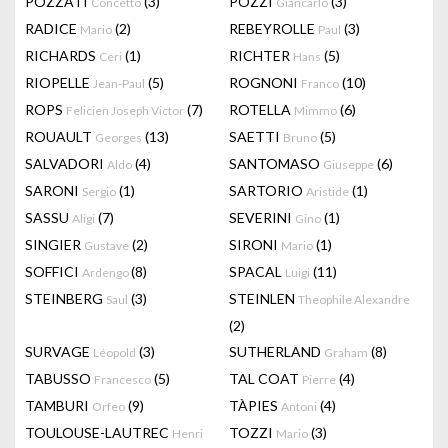
POZZATI
(3)
POZZI
(3)
Concetto
Giancarlo
RADICE
(2)
REBEYROLLE
(3)
Mario
Paul
RICHARDS
(1)
RICHTER
(5)
Ceri
Hans
RIOPELLE
(5)
ROGNONI
(10)
Jean-Paul
Franco
ROPS
(7)
ROTELLA
(6)
Felicien Joseph Victor
Mimmo
ROUAULT
(13)
SAETTI
(5)
Georges
Bruno
SALVADORI
(4)
SANTOMASO
(6)
Aldo
Giuseppe
SARONI
(1)
SARTORIO
(1)
Sergio
Aristide
SASSU
(7)
SEVERINI
(1)
Aligi
Gino
SINGIER
(2)
SIRONI
(1)
Gustave
Mario
SOFFICI
(8)
SPACAL
(11)
Ardengo
Luigi
STEINBERG
(3)
STEINLEN
Saul
Theophile Alexandre
(2)
SURVAGE
(3)
SUTHERLAND
(8)
Léopold
Graham
TABUSSO
(5)
TAL COAT
(4)
Francesco
Pierre
TAMBURI
(9)
TÀPIES
(4)
Orfeo
Antoni
TOULOUSE-LAUTREC
TOZZI
(3)
Henri
Mario