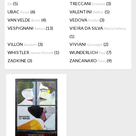
(5)
TRECCANI
(3)
De
Ernesto
UBAC
(6)
VALENTINI
(5)
Raoul
Walter
VAN VELDE
(4)
VEDOVA
(3)
Bram
Emilio
VESPIGNANI
(13)
VIEIRA DA SILVA
Renzo
Maria Helena
(1)
VILLON
(3)
VIVIANI
(2)
Jacques
Giuseppe
WHISTLER
(1)
WUNDERLICH
(7)
James Mcneill
Paul
ZADKINE
(3)
ZANCANARO
(9)
Tono