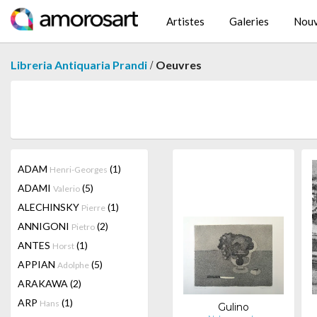
Artistes
Galeries
Nouv
/
Libreria Antiquaria Prandi
Oeuvres
ADAM
(1)
Henri-Georges
ADAMI
(5)
Valerio
ALECHINSKY
(1)
Pierre
ANNIGONI
(2)
Pietro
ANTES
(1)
Horst
APPIAN
(5)
Adolphe
ARAKAWA
(2)
ARP
(1)
Hans
Gulino