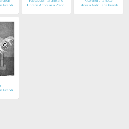
irasoli
Paesaggio marchigiano
Ricordi di una notte
ia Prandi
Libreria Antiquaria Prandi
Libreria Antiquaria Prandi
o
a
ia Prandi