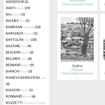
Natura morta
ASSADOUR
(2)
Libreria Antiquaria Prandi
AVATI
(19)
Mario
BAJ
(5)
Enrico
BALMES
(1)
José
BARBISAN
(16)
Giovanni
BARGHEER
(1)
Eduard
BARTOLINI
(18)
Luigi
BAZAINE
(4)
Jean
BEAUDIN
(2)
André
BELLMER
(6)
Hans
BESNARD
(9)
Albert
Gulino
Paesaggio
BIANCHI
(3)
Mosé
Libreria Antiquaria Prandi
BIANCHI BARRIVIERA
Lino
(6)
BIASION
(5)
Renzo
BONNARD
(6)
Pierre
BOZZETTI
Francesco (Cino)