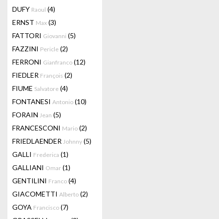
DUFY
(4)
Raoul
ERNST
(3)
Max
FATTORI
(5)
Giovanni
FAZZINI
(2)
Pericle
FERRONI
(12)
Gianfranco
FIEDLER
(2)
François
FIUME
(4)
Salvatore
FONTANESI
(10)
Antonio
FORAIN
(5)
Jean
FRANCESCONI
(2)
Mario
FRIEDLAENDER
(5)
Johnny
GALLI
(1)
Frederica
GALLIANI
(1)
Omar
GENTILINI
(4)
Franco
GIACOMETTI
(2)
Alberto
GOYA
(7)
Francisco