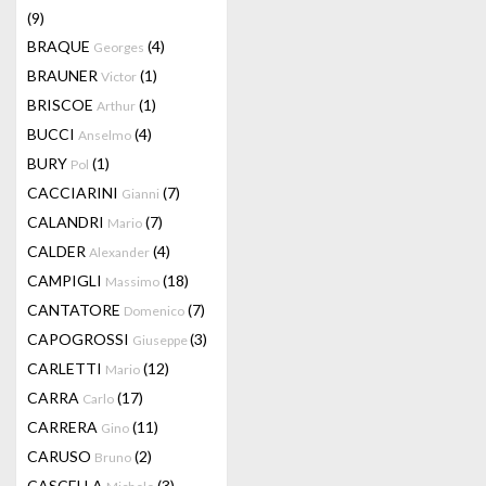
(9)
BRAQUE
(4)
Georges
BRAUNER
(1)
Victor
BRISCOE
(1)
Arthur
BUCCI
(4)
Anselmo
BURY
(1)
Pol
CACCIARINI
(7)
Gianni
CALANDRI
(7)
Mario
CALDER
(4)
Alexander
CAMPIGLI
(18)
Massimo
CANTATORE
(7)
Domenico
CAPOGROSSI
(3)
Giuseppe
CARLETTI
(12)
Mario
CARRA
(17)
Carlo
CARRERA
(11)
Gino
CARUSO
(2)
Bruno
CASCELLA
(3)