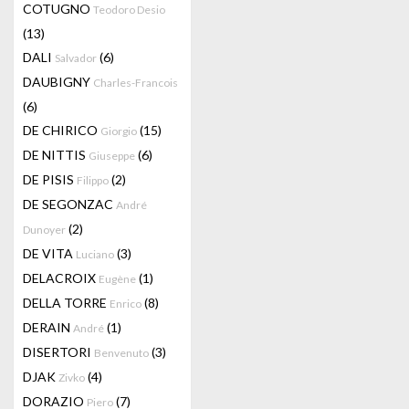
COTUGNO
Teodoro Desio
(13)
DALI
(6)
Salvador
DAUBIGNY
Charles-Francois
(6)
DE CHIRICO
(15)
Giorgio
DE NITTIS
(6)
Giuseppe
DE PISIS
(2)
Filippo
DE SEGONZAC
André
(2)
Dunoyer
DE VITA
(3)
Luciano
DELACROIX
(1)
Eugène
DELLA TORRE
(8)
Enrico
DERAIN
(1)
André
DISERTORI
(3)
Benvenuto
DJAK
(4)
Zivko
DORAZIO
(7)
Piero