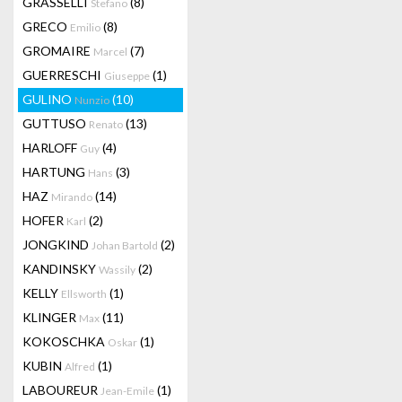
GRASSELLI
(8)
Stefano
GRECO
(8)
Emilio
GROMAIRE
(7)
Marcel
GUERRESCHI
(1)
Giuseppe
GULINO
(10)
Nunzio
GUTTUSO
(13)
Renato
HARLOFF
(4)
Guy
HARTUNG
(3)
Hans
HAZ
(14)
Mirando
HOFER
(2)
Karl
JONGKIND
(2)
Johan Bartold
KANDINSKY
(2)
Wassily
KELLY
(1)
Ellsworth
KLINGER
(11)
Max
KOKOSCHKA
(1)
Oskar
KUBIN
(1)
Alfred
LABOUREUR
(1)
Jean-Emile