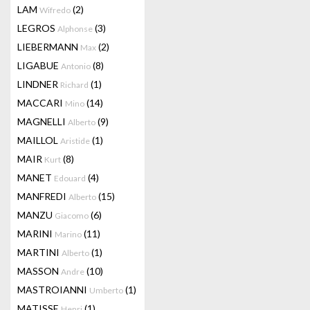
LAM
(2)
Wifredo
LEGROS
(3)
Alphonse
LIEBERMANN
(2)
Max
LIGABUE
(8)
Antonio
LINDNER
(1)
Richard
MACCARI
(14)
Mino
MAGNELLI
(9)
Alberto
MAILLOL
(1)
Aristide
MAIR
(8)
Kurt
MANET
(4)
Edouard
MANFREDI
(15)
Alberto
MANZU
(6)
Giacomo
MARINI
(11)
Marino
MARTINI
(1)
Alberto
MASSON
(10)
Andre
MASTROIANNI
(1)
Umberto
MATISSE
(1)
Henri