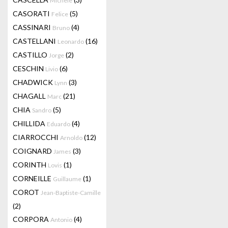
Michele
CASORATI
(5)
Felice
CASSINARI
(4)
Bruno
CASTELLANI
(16)
Leonardo
CASTILLO
(2)
Jorge
CESCHIN
(6)
Livio
CHADWICK
(3)
Lynn
CHAGALL
(21)
Marc
CHIA
(5)
Sandro
CHILLIDA
(4)
Eduardo
CIARROCCHI
(12)
Arnoldo
COIGNARD
(3)
James
CORINTH
(1)
Lovis
CORNEILLE
(1)
Guillaume
COROT
Jean-Baptiste-Camille
(2)
CORPORA
(4)
Antonio