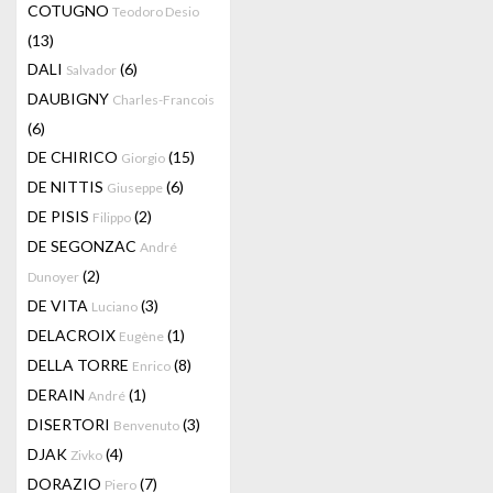
COTUGNO
Teodoro Desio
(13)
DALI
(6)
Salvador
DAUBIGNY
Charles-Francois
(6)
DE CHIRICO
(15)
Giorgio
DE NITTIS
(6)
Giuseppe
DE PISIS
(2)
Filippo
DE SEGONZAC
André
(2)
Dunoyer
DE VITA
(3)
Luciano
DELACROIX
(1)
Eugène
DELLA TORRE
(8)
Enrico
DERAIN
(1)
André
DISERTORI
(3)
Benvenuto
DJAK
(4)
Zivko
DORAZIO
(7)
Piero