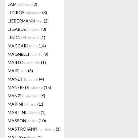
LAM
(2)
Wifredo
LEGROS
(3)
Alphonse
LIEBERMANN
(2)
Max
LIGABUE
(8)
Antonio
LINDNER
(1)
Richard
MACCARI
(14)
Mino
MAGNELLI
(9)
Alberto
MAILLOL
(1)
Aristide
MAIR
(8)
Kurt
MANET
(4)
Edouard
MANFREDI
(15)
Alberto
MANZU
(6)
Giacomo
MARINI
(11)
Marino
MARTINI
(1)
Alberto
MASSON
(10)
Andre
MASTROIANNI
(1)
Umberto
MATISSE
(1)
Henri