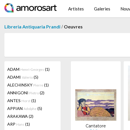
Artistes
Galeries
Nouv
/
Libreria Antiquaria Prandi
Oeuvres
ADAM
(1)
Henri-Georges
ADAMI
(5)
Valerio
ALECHINSKY
(1)
Pierre
ANNIGONI
(2)
Pietro
ANTES
(1)
Horst
APPIAN
(5)
Adolphe
ARAKAWA
(2)
ARP
(1)
Hans
Cantatore