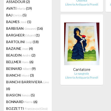
Odalisca
ASSADOUR
(2)
Libreria Antiquaria Prandi
AVATI
(19)
Mario
BAJ
(5)
Enrico
BALMES
(1)
José
BARBISAN
(16)
Giovanni
BARGHEER
(1)
Eduard
BARTOLINI
(18)
Luigi
BAZAINE
(4)
Jean
BEAUDIN
(2)
André
BELLMER
(6)
Hans
BESNARD
(9)
Albert
Cantatore
La spagnola
BIANCHI
(3)
Mosé
Libreria Antiquaria Prandi
BIANCHI BARRIVIERA
Lino
(6)
BIASION
(5)
Renzo
BONNARD
(6)
Pierre
BOZZETTI
Francesco (Cino)