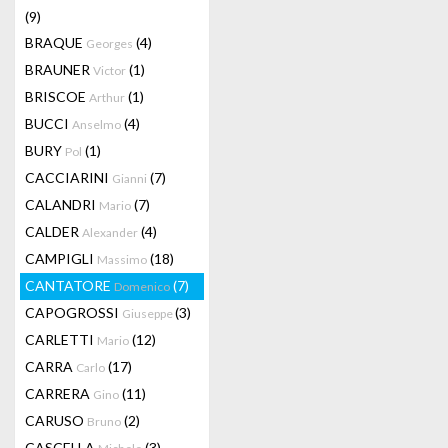
(9)
BRAQUE
(4)
Georges
BRAUNER
(1)
Victor
BRISCOE
(1)
Arthur
BUCCI
(4)
Anselmo
BURY
(1)
Pol
CACCIARINI
(7)
Gianni
CALANDRI
(7)
Mario
CALDER
(4)
Alexander
CAMPIGLI
(18)
Massimo
CANTATORE
(7)
Domenico
CAPOGROSSI
(3)
Giuseppe
CARLETTI
(12)
Mario
CARRA
(17)
Carlo
CARRERA
(11)
Gino
CARUSO
(2)
Bruno
CASCELLA
(3)