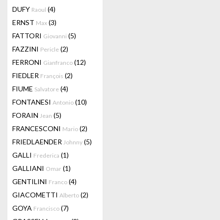
DUFY
(4)
Raoul
ERNST
(3)
Max
FATTORI
(5)
Giovanni
FAZZINI
(2)
Pericle
FERRONI
(12)
Gianfranco
FIEDLER
(2)
François
FIUME
(4)
Salvatore
FONTANESI
(10)
Antonio
FORAIN
(5)
Jean
FRANCESCONI
(2)
Mario
FRIEDLAENDER
(5)
Johnny
GALLI
(1)
Frederica
GALLIANI
(1)
Omar
GENTILINI
(4)
Franco
GIACOMETTI
(2)
Alberto
GOYA
(7)
Francisco