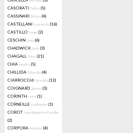
Michele
CASORATI
(5)
Felice
CASSINARI
(4)
Bruno
CASTELLANI
(16)
Leonardo
CASTILLO
(2)
Jorge
CESCHIN
(6)
Livio
CHADWICK
(3)
Lynn
CHAGALL
(21)
Marc
CHIA
(5)
Sandro
CHILLIDA
(4)
Eduardo
CIARROCCHI
(12)
Arnoldo
COIGNARD
(3)
James
CORINTH
(1)
Lovis
CORNEILLE
(1)
Guillaume
COROT
Jean-Baptiste-Camille
(2)
CORPORA
(4)
Antonio