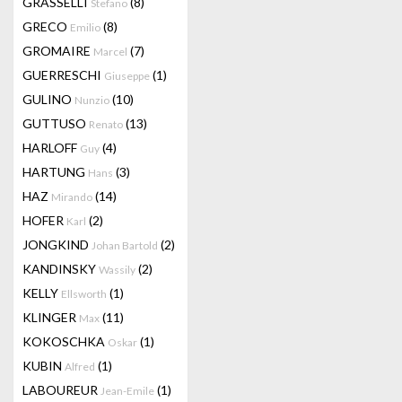
GRASSELLI
(8)
Stefano
GRECO
(8)
Emilio
GROMAIRE
(7)
Marcel
GUERRESCHI
(1)
Giuseppe
GULINO
(10)
Nunzio
GUTTUSO
(13)
Renato
HARLOFF
(4)
Guy
HARTUNG
(3)
Hans
HAZ
(14)
Mirando
HOFER
(2)
Karl
JONGKIND
(2)
Johan Bartold
KANDINSKY
(2)
Wassily
KELLY
(1)
Ellsworth
KLINGER
(11)
Max
KOKOSCHKA
(1)
Oskar
KUBIN
(1)
Alfred
LABOUREUR
(1)
Jean-Emile