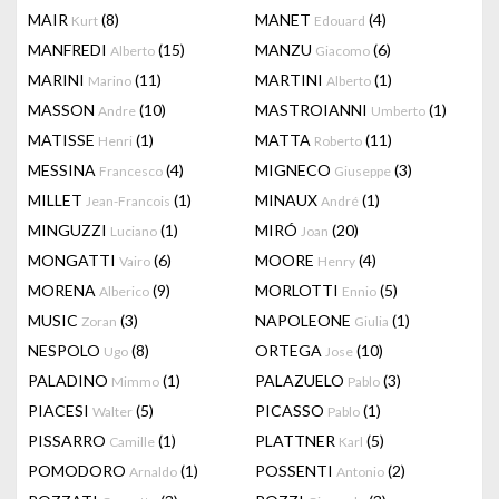
MAIR
(8)
MANET
(4)
Kurt
Edouard
MANFREDI
(15)
MANZU
(6)
Alberto
Giacomo
MARINI
(11)
MARTINI
(1)
Marino
Alberto
MASSON
(10)
MASTROIANNI
(1)
Andre
Umberto
MATISSE
(1)
MATTA
(11)
Henri
Roberto
MESSINA
(4)
MIGNECO
(3)
Francesco
Giuseppe
MILLET
(1)
MINAUX
(1)
Jean-Francois
André
MINGUZZI
(1)
MIRÓ
(20)
Luciano
Joan
MONGATTI
(6)
MOORE
(4)
Vairo
Henry
MORENA
(9)
MORLOTTI
(5)
Alberico
Ennio
MUSIC
(3)
NAPOLEONE
(1)
Zoran
Giulia
NESPOLO
(8)
ORTEGA
(10)
Ugo
Jose
PALADINO
(1)
PALAZUELO
(3)
Mimmo
Pablo
PIACESI
(5)
PICASSO
(1)
Walter
Pablo
PISSARRO
(1)
PLATTNER
(5)
Camille
Karl
POMODORO
(1)
POSSENTI
(2)
Arnaldo
Antonio