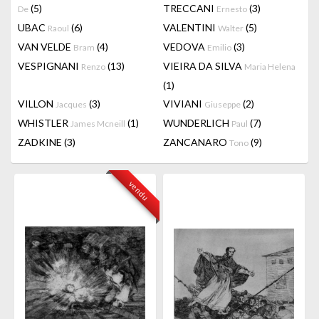
(5)
TRECCANI
(3)
De
Ernesto
UBAC
(6)
VALENTINI
(5)
Raoul
Walter
VAN VELDE
(4)
VEDOVA
(3)
Bram
Emilio
VESPIGNANI
(13)
VIEIRA DA SILVA
Renzo
Maria Helena
(1)
VILLON
(3)
VIVIANI
(2)
Jacques
Giuseppe
WHISTLER
(1)
WUNDERLICH
(7)
James Mcneill
Paul
ZADKINE
(3)
ZANCANARO
(9)
Tono
vendu