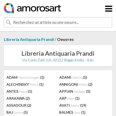
/
Libreria Antiquaria Prandi
Oeuvres
Libreria Antiquaria Prandi
Via Carlo Zatti 1/A, 42122 Reggio Emilia - Italy
ADAM
(1)
ADAMI
(5)
Henri-Georges
Valerio
ALECHINSKY
(1)
ANNIGONI
(2)
Pierre
Pietro
ANTES
(1)
APPIAN
(5)
Horst
Adolphe
ARAKAWA
(2)
ARP
(1)
Hans
ASSADOUR
(2)
AVATI
(19)
Mario
BAJ
(5)
BALMES
(1)
Enrico
José