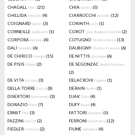
CHAGALL
(21)
CHIA
(5)
Marc
Sandro
CHILLIDA
(4)
CIARROCCHI
(12)
Eduardo
Arnoldo
COIGNARD
(3)
CORINTH
(1)
James
Lovis
CORNEILLE
(1)
COROT
(2)
Guillaume
Jean-Baptiste-Camille
CORPORA
(4)
COTUGNO
(13)
Antonio
Teodoro Desio
DALI
(6)
DAUBIGNY
(6)
Salvador
Charles-Francois
DE CHIRICO
(15)
DE NITTIS
(6)
Giorgio
Giuseppe
DE PISIS
(2)
DE SEGONZAC
Filippo
André Dunoyer
(2)
DE VITA
(3)
DELACROIX
(1)
Luciano
Eugène
DELLA TORRE
(8)
DERAIN
(1)
Enrico
André
DISERTORI
(3)
DJAK
(4)
Benvenuto
Zivko
DORAZIO
(7)
DUFY
(4)
Piero
Raoul
ERNST
(3)
FATTORI
(5)
Max
Giovanni
FAZZINI
(2)
FERRONI
(12)
Pericle
Gianfranco
FIEDLER
(2)
FIUME
(4)
François
Salvatore