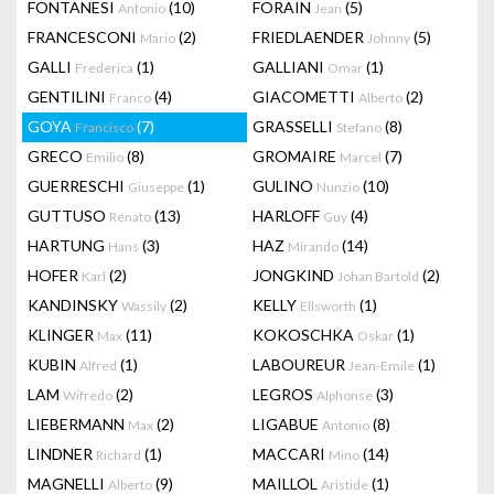
FONTANESI
(10)
FORAIN
(5)
Antonio
Jean
FRANCESCONI
(2)
FRIEDLAENDER
(5)
Mario
Johnny
GALLI
(1)
GALLIANI
(1)
Frederica
Omar
GENTILINI
(4)
GIACOMETTI
(2)
Franco
Alberto
GOYA
(7)
GRASSELLI
(8)
Francisco
Stefano
GRECO
(8)
GROMAIRE
(7)
Emilio
Marcel
GUERRESCHI
(1)
GULINO
(10)
Giuseppe
Nunzio
GUTTUSO
(13)
HARLOFF
(4)
Renato
Guy
HARTUNG
(3)
HAZ
(14)
Hans
Mirando
HOFER
(2)
JONGKIND
(2)
Karl
Johan Bartold
KANDINSKY
(2)
KELLY
(1)
Wassily
Ellsworth
KLINGER
(11)
KOKOSCHKA
(1)
Max
Oskar
KUBIN
(1)
LABOUREUR
(1)
Alfred
Jean-Emile
LAM
(2)
LEGROS
(3)
Wifredo
Alphonse
LIEBERMANN
(2)
LIGABUE
(8)
Max
Antonio
LINDNER
(1)
MACCARI
(14)
Richard
Mino
MAGNELLI
(9)
MAILLOL
(1)
Alberto
Aristide