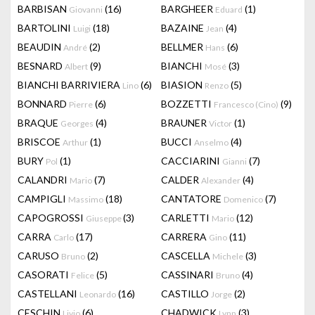
BARBISAN
(16)
BARGHEER
(1)
Giovanni
Eduard
BARTOLINI
(18)
BAZAINE
(4)
Luigi
Jean
BEAUDIN
(2)
BELLMER
(6)
André
Hans
BESNARD
(9)
BIANCHI
(3)
Albert
Mosé
BIANCHI BARRIVIERA
(6)
BIASION
(5)
Lino
Renzo
BONNARD
(6)
BOZZETTI
(9)
Pierre
Francesco (Cino)
BRAQUE
(4)
BRAUNER
(1)
Georges
Victor
BRISCOE
(1)
BUCCI
(4)
Arthur
Anselmo
BURY
(1)
CACCIARINI
(7)
Pol
Gianni
CALANDRI
(7)
CALDER
(4)
Mario
Alexander
CAMPIGLI
(18)
CANTATORE
(7)
Massimo
Domenico
CAPOGROSSI
(3)
CARLETTI
(12)
Giuseppe
Mario
CARRA
(17)
CARRERA
(11)
Carlo
Gino
CARUSO
(2)
CASCELLA
(3)
Bruno
Michele
CASORATI
(5)
CASSINARI
(4)
Felice
Bruno
CASTELLANI
(16)
CASTILLO
(2)
Leonardo
Jorge
CESCHIN
(6)
CHADWICK
(3)
Livio
Lynn