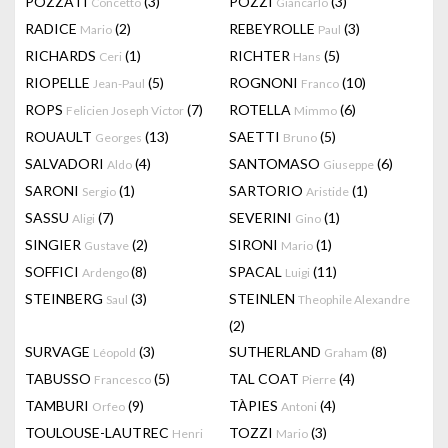
POZZATI
(3)
POZZI
(3)
Concetto
Giancarlo
RADICE
(2)
REBEYROLLE
(3)
Mario
Paul
RICHARDS
(1)
RICHTER
(5)
Ceri
Hans
RIOPELLE
(5)
ROGNONI
(10)
Jean-Paul
Franco
ROPS
(7)
ROTELLA
(6)
Felicien Joseph Victor
Mimmo
ROUAULT
(13)
SAETTI
(5)
Georges
Bruno
SALVADORI
(4)
SANTOMASO
(6)
Aldo
Giuseppe
SARONI
(1)
SARTORIO
(1)
Sergio
Aristide
SASSU
(7)
SEVERINI
(1)
Aligi
Gino
SINGIER
(2)
SIRONI
(1)
Gustave
Mario
SOFFICI
(8)
SPACAL
(11)
Ardengo
Luigi
STEINBERG
(3)
STEINLEN
Saul
Theophile Alexandre
(2)
SURVAGE
(3)
SUTHERLAND
(8)
Léopold
Graham
TABUSSO
(5)
TAL COAT
(4)
Francesco
Pierre
TAMBURI
(9)
TÀPIES
(4)
Orfeo
Antoni
TOULOUSE-LAUTREC
TOZZI
(3)
Henri
Mario