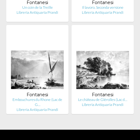
Fontanesi
Fontanesi
Un coin de la Treille
Il lavoro. Seconda versione
Libreria Antiquaria Prandi
Libreria Antiquaria Prandi
Fontanesi
Fontanesi
Embouchures du Rhone (Lac de
Le château de Glérolles (Lac d…
G…
Libreria Antiquaria Prandi
Libreria Antiquaria Prandi