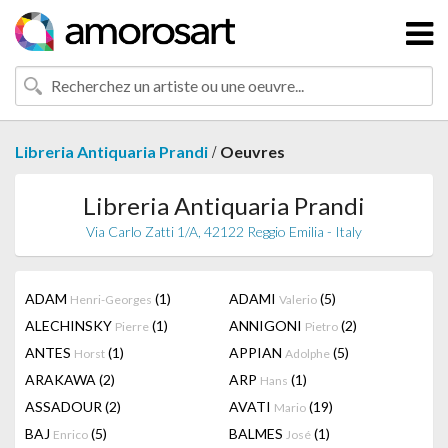
/
Libreria Antiquaria Prandi
Oeuvres
Libreria Antiquaria Prandi
Via Carlo Zatti 1/A, 42122 Reggio Emilia - Italy
ADAM
(1)
ADAMI
(5)
Henri-Georges
Valerio
ALECHINSKY
(1)
ANNIGONI
(2)
Pierre
Pietro
ANTES
(1)
APPIAN
(5)
Horst
Adolphe
ARAKAWA
(2)
ARP
(1)
Hans
ASSADOUR
(2)
AVATI
(19)
Mario
BAJ
(5)
BALMES
(1)
Enrico
José