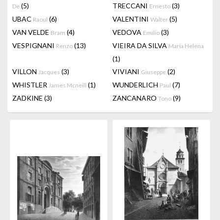
(5)
TRECCANI
(3)
De
Ernesto
UBAC
(6)
VALENTINI
(5)
Raoul
Walter
VAN VELDE
(4)
VEDOVA
(3)
Bram
Emilio
VESPIGNANI
(13)
VIEIRA DA SILVA
Renzo
Maria Helena
(1)
VILLON
(3)
VIVIANI
(2)
Jacques
Giuseppe
WHISTLER
(1)
WUNDERLICH
(7)
James Mcneill
Paul
ZADKINE
(3)
ZANCANARO
(9)
Tono