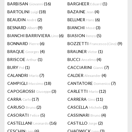
BARBISAN
(16)
BARGHEER
(1)
Giovanni
Eduard
BARTOLINI
(18)
BAZAINE
(4)
Luigi
Jean
BEAUDIN
(2)
BELLMER
(6)
André
Hans
BESNARD
(9)
BIANCHI
(3)
Albert
Mosé
BIANCHI BARRIVIERA
(6)
BIASION
(5)
Lino
Renzo
BONNARD
(6)
BOZZETTI
(9)
Pierre
Francesco (Cino)
BRAQUE
(4)
BRAUNER
(1)
Georges
Victor
BRISCOE
(1)
BUCCI
(4)
Arthur
Anselmo
BURY
(1)
CACCIARINI
(7)
Pol
Gianni
CALANDRI
(7)
CALDER
(4)
Mario
Alexander
CAMPIGLI
(18)
CANTATORE
(7)
Massimo
Domenico
CAPOGROSSI
(3)
CARLETTI
(12)
Giuseppe
Mario
CARRA
(17)
CARRERA
(11)
Carlo
Gino
CARUSO
(2)
CASCELLA
(3)
Bruno
Michele
CASORATI
(5)
CASSINARI
(4)
Felice
Bruno
CASTELLANI
(16)
CASTILLO
(2)
Leonardo
Jorge
CESCHIN
(6)
CHADWICK
(3)
Livio
Lynn