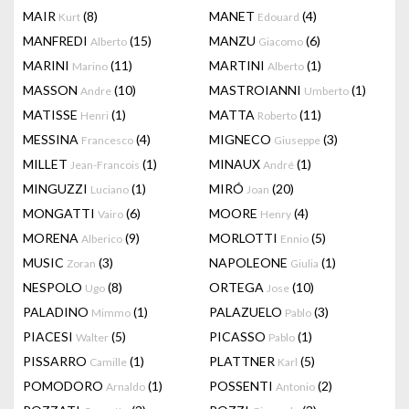
MAIR
(8)
MANET
(4)
Kurt
Edouard
MANFREDI
(15)
MANZU
(6)
Alberto
Giacomo
MARINI
(11)
MARTINI
(1)
Marino
Alberto
MASSON
(10)
MASTROIANNI
(1)
Andre
Umberto
MATISSE
(1)
MATTA
(11)
Henri
Roberto
MESSINA
(4)
MIGNECO
(3)
Francesco
Giuseppe
MILLET
(1)
MINAUX
(1)
Jean-Francois
André
MINGUZZI
(1)
MIRÓ
(20)
Luciano
Joan
MONGATTI
(6)
MOORE
(4)
Vairo
Henry
MORENA
(9)
MORLOTTI
(5)
Alberico
Ennio
MUSIC
(3)
NAPOLEONE
(1)
Zoran
Giulia
NESPOLO
(8)
ORTEGA
(10)
Ugo
Jose
PALADINO
(1)
PALAZUELO
(3)
Mimmo
Pablo
PIACESI
(5)
PICASSO
(1)
Walter
Pablo
PISSARRO
(1)
PLATTNER
(5)
Camille
Karl
POMODORO
(1)
POSSENTI
(2)
Arnaldo
Antonio