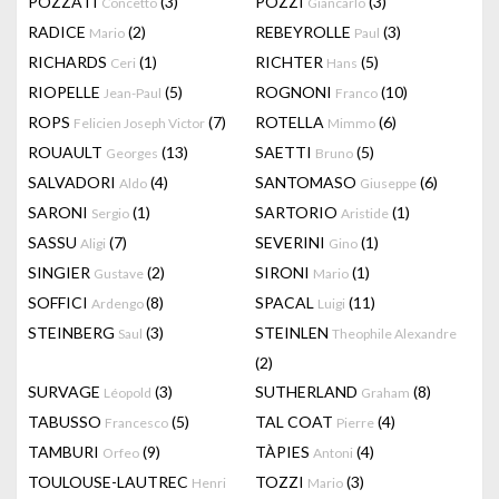
POZZATI
(3)
POZZI
(3)
Concetto
Giancarlo
RADICE
(2)
REBEYROLLE
(3)
Mario
Paul
RICHARDS
(1)
RICHTER
(5)
Ceri
Hans
RIOPELLE
(5)
ROGNONI
(10)
Jean-Paul
Franco
ROPS
(7)
ROTELLA
(6)
Felicien Joseph Victor
Mimmo
ROUAULT
(13)
SAETTI
(5)
Georges
Bruno
SALVADORI
(4)
SANTOMASO
(6)
Aldo
Giuseppe
SARONI
(1)
SARTORIO
(1)
Sergio
Aristide
SASSU
(7)
SEVERINI
(1)
Aligi
Gino
SINGIER
(2)
SIRONI
(1)
Gustave
Mario
SOFFICI
(8)
SPACAL
(11)
Ardengo
Luigi
STEINBERG
(3)
STEINLEN
Saul
Theophile Alexandre
(2)
SURVAGE
(3)
SUTHERLAND
(8)
Léopold
Graham
TABUSSO
(5)
TAL COAT
(4)
Francesco
Pierre
TAMBURI
(9)
TÀPIES
(4)
Orfeo
Antoni
TOULOUSE-LAUTREC
TOZZI
(3)
Henri
Mario