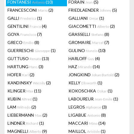
FONTANESI
(10)
FORAIN
(5)
Antonio
Jean
FRANCESCONI
(2)
FRIEDLAENDER
(5)
Mario
Johnny
GALLI
(1)
GALLIANI
(1)
Frederica
Omar
GENTILINI
(4)
GIACOMETTI
(2)
Franco
Alberto
GOYA
(7)
GRASSELLI
(8)
Francisco
Stefano
GRECO
(8)
GROMAIRE
(7)
Emilio
Marcel
GUERRESCHI
(1)
GULINO
(10)
Giuseppe
Nunzio
GUTTUSO
(13)
HARLOFF
(4)
Renato
Guy
HARTUNG
(3)
HAZ
(14)
Hans
Mirando
HOFER
(2)
JONGKIND
(2)
Karl
Johan Bartold
KANDINSKY
(2)
KELLY
(1)
Wassily
Ellsworth
KLINGER
(11)
KOKOSCHKA
(1)
Max
Oskar
KUBIN
(1)
LABOUREUR
(1)
Alfred
Jean-Emile
LAM
(2)
LEGROS
(3)
Wifredo
Alphonse
LIEBERMANN
(2)
LIGABUE
(8)
Max
Antonio
LINDNER
(1)
MACCARI
(14)
Richard
Mino
MAGNELLI
(9)
MAILLOL
(1)
Alberto
Aristide