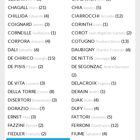
CHAGALL
(21)
CHIA
(5)
Marc
Sandro
CHILLIDA
(4)
CIARROCCHI
(12)
Eduardo
Arnoldo
COIGNARD
(3)
CORINTH
(1)
James
Lovis
CORNEILLE
(1)
COROT
(2)
Guillaume
Jean-Baptiste-Camille
CORPORA
(4)
COTUGNO
(13)
Antonio
Teodoro Desio
DALI
(6)
DAUBIGNY
(6)
Salvador
Charles-Francois
DE CHIRICO
(15)
DE NITTIS
(6)
Giorgio
Giuseppe
DE PISIS
(2)
DE SEGONZAC
Filippo
André Dunoyer
(2)
DE VITA
(3)
DELACROIX
(1)
Luciano
Eugène
DELLA TORRE
(8)
DERAIN
(1)
Enrico
André
DISERTORI
(3)
DJAK
(4)
Benvenuto
Zivko
DORAZIO
(7)
DUFY
(4)
Piero
Raoul
ERNST
(3)
FATTORI
(5)
Max
Giovanni
FAZZINI
(2)
FERRONI
(12)
Pericle
Gianfranco
FIEDLER
(2)
FIUME
(4)
François
Salvatore