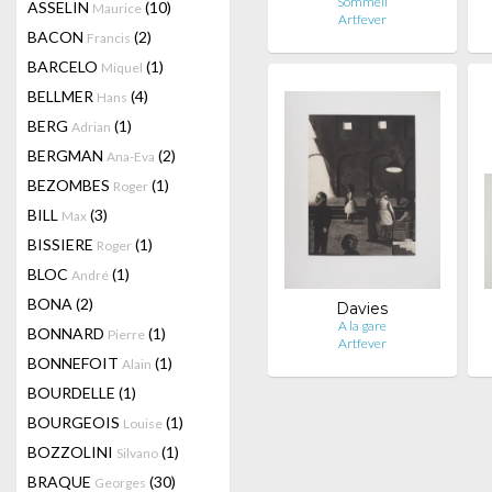
Sommeil
ASSELIN
(10)
Maurice
Artfever
BACON
(2)
Francis
BARCELO
(1)
Miquel
BELLMER
(4)
Hans
BERG
(1)
Adrian
BERGMAN
(2)
Ana-Eva
BEZOMBES
(1)
Roger
BILL
(3)
Max
BISSIERE
(1)
Roger
BLOC
(1)
André
BONA
(2)
Davies
A la gare
BONNARD
(1)
Pierre
Artfever
BONNEFOIT
(1)
Alain
BOURDELLE
(1)
BOURGEOIS
(1)
Louise
BOZZOLINI
(1)
Silvano
BRAQUE
(30)
Georges