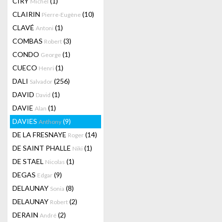
CIRY
(1)
Michel
CLAIRIN
(10)
Pierre-Eugène
CLAVÉ
(1)
Antoni
COMBAS
(3)
Robert
CONDO
(1)
George
CUECO
(1)
Henri
DALI
(256)
Salvador
DAVID
(1)
David
DAVIE
(1)
Alan
DAVIES
(9)
Anthony
DE LA FRESNAYE
(14)
Roger
DE SAINT PHALLE
(1)
Niki
DE STAEL
(1)
Nicolas
DEGAS
(9)
Edgar
DELAUNAY
(8)
Sonia
DELAUNAY
(2)
Robert
DERAIN
(2)
André