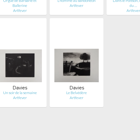
Orgue de Barbarie et
L'homme au bandonéon
Dans le Poisson, 
Ballerine
Artfever
du …
Artfever
Artfeve
Davies
Davies
Un soir de la semaine
Le Belvédère
Artfever
Artfever