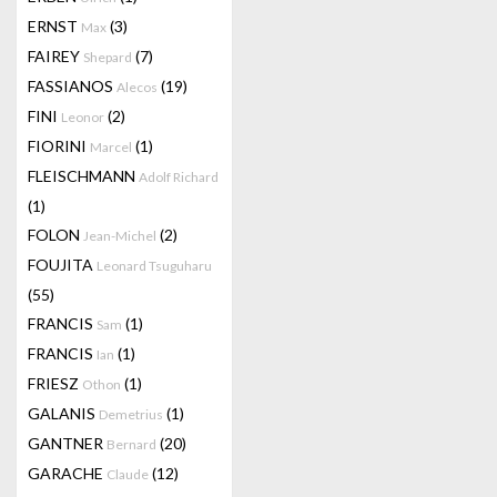
ERNST
(3)
Max
FAIREY
(7)
Shepard
FASSIANOS
(19)
Alecos
FINI
(2)
Leonor
FIORINI
(1)
Marcel
FLEISCHMANN
Adolf Richard
(1)
FOLON
(2)
Jean-Michel
FOUJITA
Leonard Tsuguharu
(55)
FRANCIS
(1)
Sam
FRANCIS
(1)
Ian
FRIESZ
(1)
Othon
GALANIS
(1)
Demetrius
GANTNER
(20)
Bernard
GARACHE
(12)
Claude