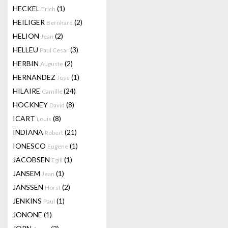
HECKEL
(1)
Erich
HEILIGER
(2)
Bernhard
HELION
(2)
Jean
HELLEU
(3)
Paul Cesar
HERBIN
(2)
Auguste
HERNANDEZ
(1)
Jose
HILAIRE
(24)
Camille
HOCKNEY
(8)
David
ICART
(8)
Louis
INDIANA
(21)
Robert
IONESCO
(1)
Eugene
JACOBSEN
(1)
Egill
JANSEM
(1)
Jean
JANSSEN
(2)
Horst
JENKINS
(1)
Paul
JONONE
(1)