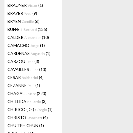
BRAUNER
(1)
Victor
BRAYER
(9)
Yves
BRYEN
(6)
Camille
BUFFET
(135)
Bernard
CALDER
(10)
Alexander
CAMACHO
(1)
Jorge
CARDENAS
(1)
Augustin
CARZOU
(3)
Jean
CAVAILLES
(13)
Jules
CESAR
(4)
Baldaccini
CEZANNE
(1)
Paul
CHAGALL
(223)
Marc
CHILLIDA
(3)
Eduardo
CHIRICO (DE)
(1)
Giorgio
CHRISTO
(4)
Javacheff
CHU TEH CHUN
(1)