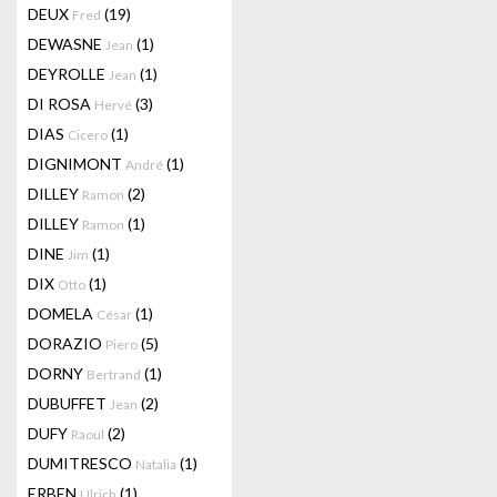
DEUX
(19)
Fred
DEWASNE
(1)
Jean
DEYROLLE
(1)
Jean
DI ROSA
(3)
Hervé
DIAS
(1)
Cicero
DIGNIMONT
(1)
André
DILLEY
(2)
Ramon
DILLEY
(1)
Ramon
DINE
(1)
Jim
DIX
(1)
Otto
DOMELA
(1)
César
DORAZIO
(5)
Piero
DORNY
(1)
Bertrand
DUBUFFET
(2)
Jean
DUFY
(2)
Raoul
DUMITRESCO
(1)
Natalia
ERBEN
(1)
Ulrich