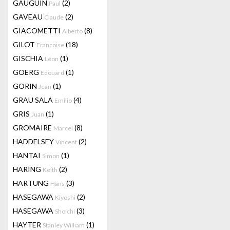
GAUGUIN
(2)
Paul
GAVEAU
(2)
Claude
GIACOMETTI
(8)
Alberto
GILOT
(18)
Francoise
GISCHIA
(1)
Léon
GOERG
(1)
Edouard
GORIN
(1)
Jean
GRAU SALA
(4)
Emilio
GRIS
(1)
Juan
GROMAIRE
(8)
Marcel
HADDELSEY
(2)
Vincent
HANTAI
(1)
Simon
HARING
(2)
Keith
HARTUNG
(3)
Hans
HASEGAWA
(2)
Kiyoshi
HASEGAWA
(3)
Shoichi
HAYTER
(1)
Stanley William