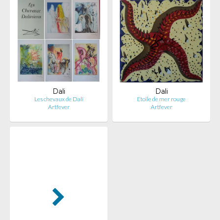
Dali
Dali
Les chevaux de Dali
Etoile de mer rouge
Artfever
Artfever