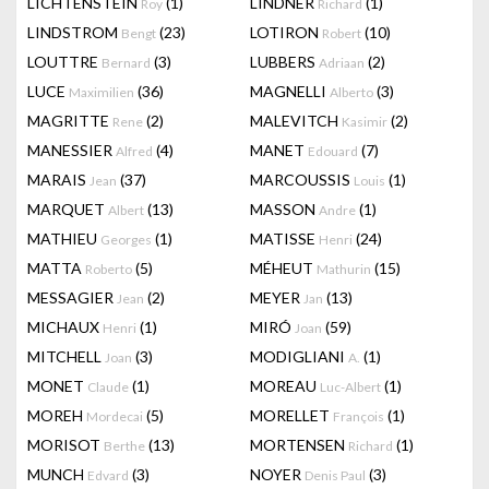
LICHTENSTEIN
(1)
LINDNER
(1)
Roy
Richard
LINDSTROM
(23)
LOTIRON
(10)
Bengt
Robert
LOUTTRE
(3)
LUBBERS
(2)
Bernard
Adriaan
LUCE
(36)
MAGNELLI
(3)
Maximilien
Alberto
MAGRITTE
(2)
MALEVITCH
(2)
Rene
Kasimir
MANESSIER
(4)
MANET
(7)
Alfred
Edouard
MARAIS
(37)
MARCOUSSIS
(1)
Jean
Louis
MARQUET
(13)
MASSON
(1)
Albert
Andre
MATHIEU
(1)
MATISSE
(24)
Georges
Henri
MATTA
(5)
MÉHEUT
(15)
Roberto
Mathurin
MESSAGIER
(2)
MEYER
(13)
Jean
Jan
MICHAUX
(1)
MIRÓ
(59)
Henri
Joan
MITCHELL
(3)
MODIGLIANI
(1)
Joan
A.
MONET
(1)
MOREAU
(1)
Claude
Luc-Albert
MOREH
(5)
MORELLET
(1)
Mordecai
François
MORISOT
(13)
MORTENSEN
(1)
Berthe
Richard
MUNCH
(3)
NOYER
(3)
Edvard
Denis Paul