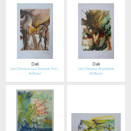
Dali
Dali
Les Chevaux, Le Cheval de Troi…
Les Chevaux, Bucéphale
Artfever
Artfever