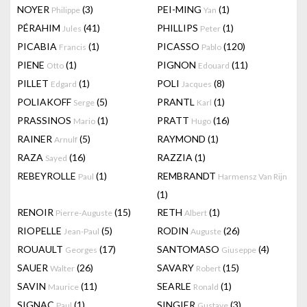
NOYER
(3)
PEI-MING
(1)
Philippe
Yan
PÉRAHIM
(41)
PHILLIPS
(1)
Jules
Peter
PICABIA
(1)
PICASSO
(120)
Francis
Pablo
PIENE
(1)
PIGNON
(11)
Otto
Edouard
PILLET
(1)
POLI
(8)
Edgard
Jacques
POLIAKOFF
(5)
PRANTL
(1)
Serge
Karl
PRASSINOS
(1)
PRATT
(16)
Mario
Hugo
RAINER
(5)
RAYMOND
(1)
Arnulf
RAZA
(16)
RAZZIA
(1)
Sayed
REBEYROLLE
(1)
REMBRANDT
Paul
Harmensz Van Rijn
(1)
RENOIR
(15)
RETH
(1)
Pierre-Auguste
Albert
RIOPELLE
(5)
RODIN
(26)
Jean-Paul
Auguste
ROUAULT
(17)
SANTOMASO
(4)
Georges
Giuseppe
SAUER
(26)
SAVARY
(15)
Walter
Robert
SAVIN
(11)
SEARLE
(1)
Maurice
Ronald
SIGNAC
(1)
SINGIER
(3)
Paul
Gustave