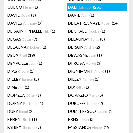
CUECO
(1)
DALI
(256)
Henri
Salvador
DAVID
(1)
DAVIE
(1)
David
Alan
DAVIES
(9)
DE LA FRESNAYE
(14)
Anthony
Roger
DE SAINT PHALLE
(1)
DE STAEL
(1)
Niki
Nicolas
DEGAS
(9)
DELAUNAY
(8)
Edgar
Sonia
DELAUNAY
(2)
DERAIN
(2)
Robert
André
DEUX
(19)
DEWASNE
(1)
Fred
Jean
DEYROLLE
(1)
DI ROSA
(3)
Jean
Hervé
DIAS
(1)
DIGNIMONT
(1)
Cicero
André
DILLEY
(2)
DILLEY
(1)
Ramon
Ramon
DINE
(1)
DIX
(1)
Jim
Otto
DOMELA
(1)
DORAZIO
(5)
César
Piero
DORNY
(1)
DUBUFFET
(2)
Bertrand
Jean
DUFY
(2)
DUMITRESCO
(1)
Raoul
Natalia
ERBEN
(1)
ERNST
(3)
Ulrich
Max
FAIREY
(7)
FASSIANOS
(19)
Shepard
Alecos