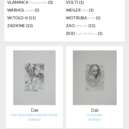
VLAMINCK
(3)
VOLTI
(1)
Maurice De
WARHOL
(5)
WEILER
(1)
Andy
Max
WITOLD-K
(11)
WOTRUBA
(1)
Fritz
ZADKINE
(12)
ZAO
(11)
Wou-Ki
ZEID
(1)
Fahr-El-Nissa
Dali
Dali
Don Quichotte et Sancho Panza
Cervantes
Artfever
Artfever