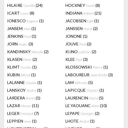
HILAIRE
(24)
HOCKNEY
(8)
Camille
David
ICART
(8)
INDIANA
(21)
Louis
Robert
IONESCO
(1)
JACOBSEN
(1)
Eugene
Egill
JANSEM
(1)
JANSSEN
(2)
Jean
Horst
JENKINS
(1)
JONONE
(1)
Paul
JORN
(3)
JOUVE
(2)
Asger
Paul
KANDINSKY
(2)
KIJNO
(2)
Wassily
Ladislas
KLASEN
(2)
KLEE
(3)
Peter
Paul
KLIMT
(1)
KLOSSOWSKI
(1)
Gustav
Pierre
KUBIN
(1)
LABOUREUR
(3)
Alfred
Jean-Emile
LALANNE
(1)
LAM
(5)
Claude
Wifredo
LANSKOY
(1)
LAPICQUE
(1)
Andre
Charles
LARDERA
(1)
LAURENCIN
(5)
Berto
Marie
LAZAR
(11)
LE YAOUANC
(10)
Meyer
Alain
LEGER
(7)
LEPAPE
(2)
Fernand
Georges
LEPPIEN
(1)
LHOTE
(1)
Jean
André