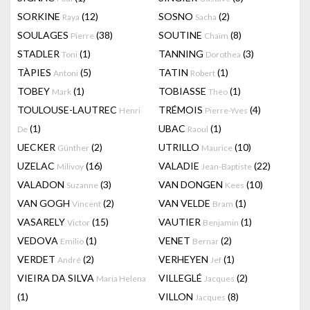
SORKINE
(12)
SOSNO
(2)
Raya
Sacha
SOULAGES
(38)
SOUTINE
(8)
Pierre
Chaïm
STADLER
(1)
TANNING
(3)
Toni
Dorothea
TÀPIES
(5)
TATIN
(1)
Antoni
Robert
TOBEY
(1)
TOBIASSE
(1)
Mark
Theo
TOULOUSE-LAUTREC
TRÉMOIS
(4)
Henri
Pierre-Yves
(1)
UBAC
(1)
De
Raoul
UECKER
(2)
UTRILLO
(10)
Günther
Maurice
UZELAC
(16)
VALADIE
(22)
Milivoy
Jean-Baptiste
VALADON
(3)
VAN DONGEN
(10)
Suzanne
Kees
VAN GOGH
(2)
VAN VELDE
(1)
Vincent
Bram
VASARELY
(15)
VAUTIER
(1)
Victor
Benjamin
VEDOVA
(1)
VENET
(2)
Emilio
Bernar
VERDET
(2)
VERHEYEN
(1)
André
Jef
VIEIRA DA SILVA
VILLEGLÉ
(2)
Maria Helena
Jacques
(1)
VILLON
(8)
Jacques