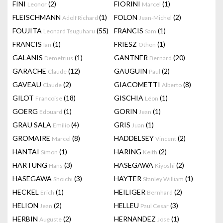
FINI
(2)
FIORINI
(1)
Leonor
Marcel
FLEISCHMANN
(1)
FOLON
(2)
Adolf Richard
Jean-Michel
FOUJITA
(55)
FRANCIS
(1)
Leonard Tsuguharu
Sam
FRANCIS
(1)
FRIESZ
(1)
Ian
Othon
GALANIS
(1)
GANTNER
(20)
Demetrius
Bernard
GARACHE
(12)
GAUGUIN
(2)
Claude
Paul
GAVEAU
(2)
GIACOMETTI
(8)
Claude
Alberto
GILOT
(18)
GISCHIA
(1)
Francoise
Léon
GOERG
(1)
GORIN
(1)
Edouard
Jean
GRAU SALA
(4)
GRIS
(1)
Emilio
Juan
GROMAIRE
(8)
HADDELSEY
(2)
Marcel
Vincent
HANTAI
(1)
HARING
(2)
Simon
Keith
HARTUNG
(3)
HASEGAWA
(2)
Hans
Kiyoshi
HASEGAWA
(3)
HAYTER
(1)
Shoichi
Stanley William
HECKEL
(1)
HEILIGER
(2)
Erich
Bernhard
HELION
(2)
HELLEU
(3)
Jean
Paul Cesar
HERBIN
(2)
HERNANDEZ
(1)
Auguste
Jose