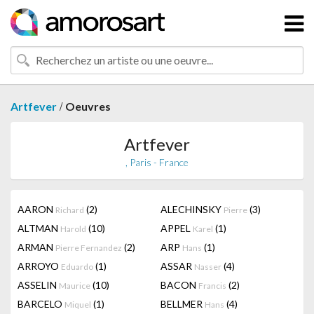
/
Artfever
Oeuvres
Artfever
, Paris - France
AARON
(2)
ALECHINSKY
(3)
Richard
Pierre
ALTMAN
(10)
APPEL
(1)
Harold
Karel
ARMAN
(2)
ARP
(1)
Pierre Fernandez
Hans
ARROYO
(1)
ASSAR
(4)
Eduardo
Nasser
ASSELIN
(10)
BACON
(2)
Maurice
Francis
BARCELO
(1)
BELLMER
(4)
Miquel
Hans