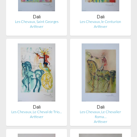
Dali
Dali
Les Chevaux, Saint Georges
Les Chevaux, le Centurion
Artfever
Artfever
Dali
Dali
Les Chevaux, Le Cheval de Trio…
Les Chevaux, Le Chevalier
Artfever
Roma…
Artfever