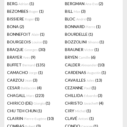
BERG
(1)
BERGMAN
(2)
Adrian
Ana-Eva
BEZOMBES
(1)
BILL
(3)
Roger
Max
BISSIERE
(1)
BLOC
(1)
Roger
André
BONA
(2)
BONNARD
(1)
Pierre
BONNEFOIT
(1)
BOURDELLE
(1)
Alain
BOURGEOIS
(1)
BOZZOLINI
(1)
Louise
Silvano
BRAQUE
(30)
BRAUNER
(1)
Georges
Victor
BRAYER
(9)
BRYEN
(6)
Yves
Camille
BUFFET
(135)
CALDER
(10)
Bernard
Alexander
CAMACHO
(1)
CARDENAS
(1)
Jorge
Augustin
CARZOU
(3)
CAVAILLES
(13)
Jean
Jules
CESAR
(4)
CEZANNE
(1)
Baldaccini
Paul
CHAGALL
(223)
CHILLIDA
(3)
Marc
Eduardo
CHIRICO (DE)
(1)
CHRISTO
(4)
Giorgio
Javacheff
CHU TEH CHUN
(1)
CIRY
(1)
Michel
CLAIRIN
(10)
CLAVÉ
(1)
Pierre-Eugène
Antoni
COMBAS
(3)
CONDO
(1)
Robert
George