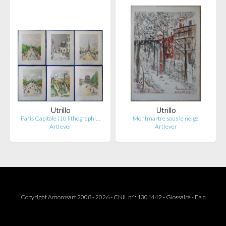
Utrillo
Utrillo
Paris Capitale (10 lithographi…
Montmartre sous le neige
Artfever
Artfever
Copyright Amorosart 2008 - 2026 - CNIL n° : 1301442 -
Glossaire
-
F.a.q