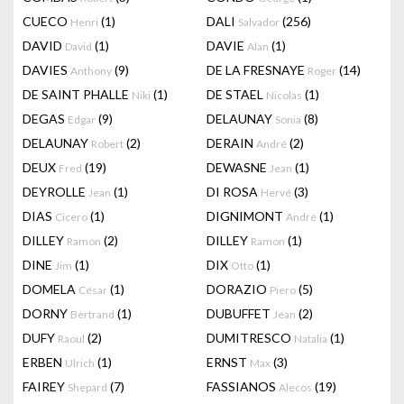
CUECO
(1)
DALI
(256)
Henri
Salvador
DAVID
(1)
DAVIE
(1)
David
Alan
DAVIES
(9)
DE LA FRESNAYE
(14)
Anthony
Roger
DE SAINT PHALLE
(1)
DE STAEL
(1)
Niki
Nicolas
DEGAS
(9)
DELAUNAY
(8)
Edgar
Sonia
DELAUNAY
(2)
DERAIN
(2)
Robert
André
DEUX
(19)
DEWASNE
(1)
Fred
Jean
DEYROLLE
(1)
DI ROSA
(3)
Jean
Hervé
DIAS
(1)
DIGNIMONT
(1)
Cicero
André
DILLEY
(2)
DILLEY
(1)
Ramon
Ramon
DINE
(1)
DIX
(1)
Jim
Otto
DOMELA
(1)
DORAZIO
(5)
César
Piero
DORNY
(1)
DUBUFFET
(2)
Bertrand
Jean
DUFY
(2)
DUMITRESCO
(1)
Raoul
Natalia
ERBEN
(1)
ERNST
(3)
Ulrich
Max
FAIREY
(7)
FASSIANOS
(19)
Shepard
Alecos