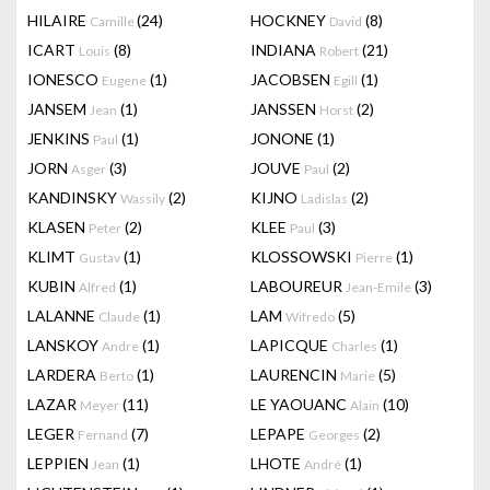
HILAIRE
(24)
HOCKNEY
(8)
Camille
David
ICART
(8)
INDIANA
(21)
Louis
Robert
IONESCO
(1)
JACOBSEN
(1)
Eugene
Egill
JANSEM
(1)
JANSSEN
(2)
Jean
Horst
JENKINS
(1)
JONONE
(1)
Paul
JORN
(3)
JOUVE
(2)
Asger
Paul
KANDINSKY
(2)
KIJNO
(2)
Wassily
Ladislas
KLASEN
(2)
KLEE
(3)
Peter
Paul
KLIMT
(1)
KLOSSOWSKI
(1)
Gustav
Pierre
KUBIN
(1)
LABOUREUR
(3)
Alfred
Jean-Emile
LALANNE
(1)
LAM
(5)
Claude
Wifredo
LANSKOY
(1)
LAPICQUE
(1)
Andre
Charles
LARDERA
(1)
LAURENCIN
(5)
Berto
Marie
LAZAR
(11)
LE YAOUANC
(10)
Meyer
Alain
LEGER
(7)
LEPAPE
(2)
Fernand
Georges
LEPPIEN
(1)
LHOTE
(1)
Jean
André