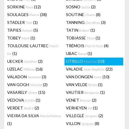
SORKINE
(12)
SOSNO
(2)
Raya
Sacha
SOULAGES
(38)
SOUTINE
(8)
Pierre
Chaïm
STADLER
(1)
TANNING
(3)
Toni
Dorothea
TÀPIES
(5)
TATIN
(1)
Antoni
Robert
TOBEY
(1)
TOBIASSE
(1)
Mark
Theo
TOULOUSE-LAUTREC
TRÉMOIS
(4)
Henri
Pierre-Yves
(1)
UBAC
(1)
De
Raoul
UECKER
(2)
UTRILLO
(10)
Günther
Maurice
UZELAC
(16)
VALADIE
(22)
Milivoy
Jean-Baptiste
VALADON
(3)
VAN DONGEN
(10)
Suzanne
Kees
VAN GOGH
(2)
VAN VELDE
(1)
Vincent
Bram
VASARELY
(15)
VAUTIER
(1)
Victor
Benjamin
VEDOVA
(1)
VENET
(2)
Emilio
Bernar
VERDET
(2)
VERHEYEN
(1)
André
Jef
VIEIRA DA SILVA
VILLEGLÉ
(2)
Maria Helena
Jacques
(1)
VILLON
(8)
Jacques