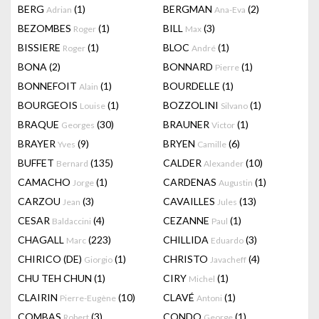
BERG
(1)
BERGMAN
(2)
Adrian
Ana-Eva
BEZOMBES
(1)
BILL
(3)
Roger
Max
BISSIERE
(1)
BLOC
(1)
Roger
André
BONA
(2)
BONNARD
(1)
Pierre
BONNEFOIT
(1)
BOURDELLE
(1)
Alain
BOURGEOIS
(1)
BOZZOLINI
(1)
Louise
Silvano
BRAQUE
(30)
BRAUNER
(1)
Georges
Victor
BRAYER
(9)
BRYEN
(6)
Yves
Camille
BUFFET
(135)
CALDER
(10)
Bernard
Alexander
CAMACHO
(1)
CARDENAS
(1)
Jorge
Augustin
CARZOU
(3)
CAVAILLES
(13)
Jean
Jules
CESAR
(4)
CEZANNE
(1)
Baldaccini
Paul
CHAGALL
(223)
CHILLIDA
(3)
Marc
Eduardo
CHIRICO (DE)
(1)
CHRISTO
(4)
Giorgio
Javacheff
CHU TEH CHUN
(1)
CIRY
(1)
Michel
CLAIRIN
(10)
CLAVÉ
(1)
Pierre-Eugène
Antoni
COMBAS
(3)
CONDO
(1)
Robert
George