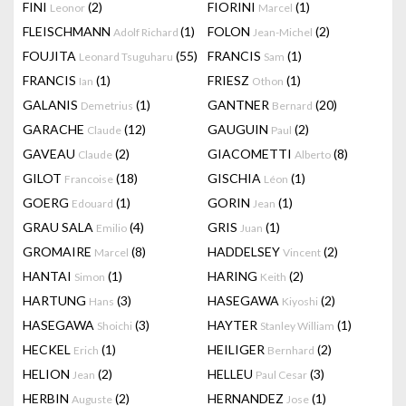
FINI
(2)
FIORINI
(1)
Leonor
Marcel
FLEISCHMANN
(1)
FOLON
(2)
Adolf Richard
Jean-Michel
FOUJITA
(55)
FRANCIS
(1)
Leonard Tsuguharu
Sam
FRANCIS
(1)
FRIESZ
(1)
Ian
Othon
GALANIS
(1)
GANTNER
(20)
Demetrius
Bernard
GARACHE
(12)
GAUGUIN
(2)
Claude
Paul
GAVEAU
(2)
GIACOMETTI
(8)
Claude
Alberto
GILOT
(18)
GISCHIA
(1)
Francoise
Léon
GOERG
(1)
GORIN
(1)
Edouard
Jean
GRAU SALA
(4)
GRIS
(1)
Emilio
Juan
GROMAIRE
(8)
HADDELSEY
(2)
Marcel
Vincent
HANTAI
(1)
HARING
(2)
Simon
Keith
HARTUNG
(3)
HASEGAWA
(2)
Hans
Kiyoshi
HASEGAWA
(3)
HAYTER
(1)
Shoichi
Stanley William
HECKEL
(1)
HEILIGER
(2)
Erich
Bernhard
HELION
(2)
HELLEU
(3)
Jean
Paul Cesar
HERBIN
(2)
HERNANDEZ
(1)
Auguste
Jose