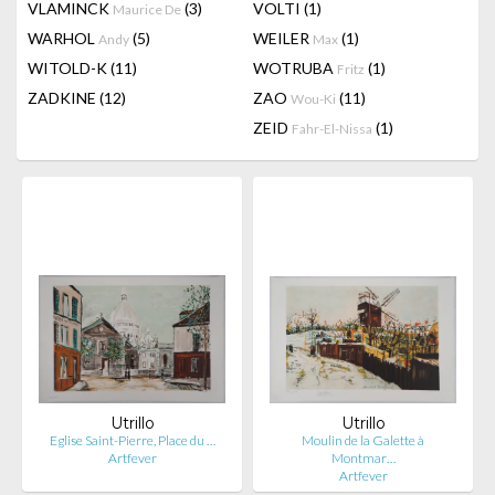
VLAMINCK
(3)
VOLTI
(1)
Maurice De
WARHOL
(5)
WEILER
(1)
Andy
Max
WITOLD-K
(11)
WOTRUBA
(1)
Fritz
ZADKINE
(12)
ZAO
(11)
Wou-Ki
ZEID
(1)
Fahr-El-Nissa
Utrillo
Utrillo
Eglise Saint-Pierre, Place du …
Moulin de la Galette à
Artfever
Montmar…
Artfever