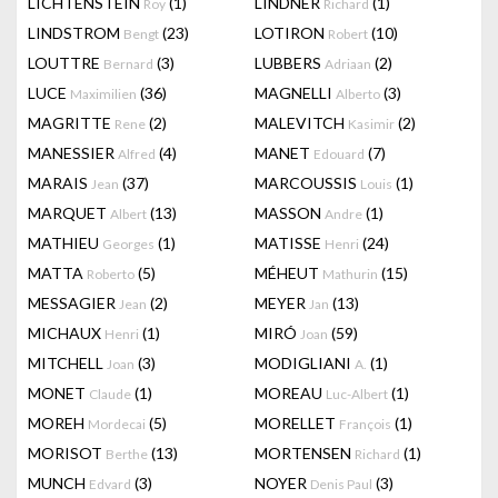
LICHTENSTEIN
(1)
LINDNER
(1)
Roy
Richard
LINDSTROM
(23)
LOTIRON
(10)
Bengt
Robert
LOUTTRE
(3)
LUBBERS
(2)
Bernard
Adriaan
LUCE
(36)
MAGNELLI
(3)
Maximilien
Alberto
MAGRITTE
(2)
MALEVITCH
(2)
Rene
Kasimir
MANESSIER
(4)
MANET
(7)
Alfred
Edouard
MARAIS
(37)
MARCOUSSIS
(1)
Jean
Louis
MARQUET
(13)
MASSON
(1)
Albert
Andre
MATHIEU
(1)
MATISSE
(24)
Georges
Henri
MATTA
(5)
MÉHEUT
(15)
Roberto
Mathurin
MESSAGIER
(2)
MEYER
(13)
Jean
Jan
MICHAUX
(1)
MIRÓ
(59)
Henri
Joan
MITCHELL
(3)
MODIGLIANI
(1)
Joan
A.
MONET
(1)
MOREAU
(1)
Claude
Luc-Albert
MOREH
(5)
MORELLET
(1)
Mordecai
François
MORISOT
(13)
MORTENSEN
(1)
Berthe
Richard
MUNCH
(3)
NOYER
(3)
Edvard
Denis Paul