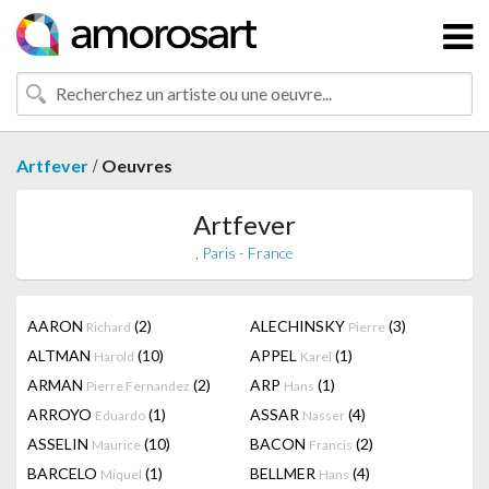
/
Artfever
Oeuvres
Artfever
, Paris - France
AARON
(2)
ALECHINSKY
(3)
Richard
Pierre
ALTMAN
(10)
APPEL
(1)
Harold
Karel
ARMAN
(2)
ARP
(1)
Pierre Fernandez
Hans
ARROYO
(1)
ASSAR
(4)
Eduardo
Nasser
ASSELIN
(10)
BACON
(2)
Maurice
Francis
BARCELO
(1)
BELLMER
(4)
Miquel
Hans