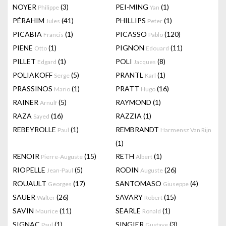
NOYER
(3)
PEI-MING
(1)
Philippe
Yan
PÉRAHIM
(41)
PHILLIPS
(1)
Jules
Peter
PICABIA
(1)
PICASSO
(120)
Francis
Pablo
PIENE
(1)
PIGNON
(11)
Otto
Edouard
PILLET
(1)
POLI
(8)
Edgard
Jacques
POLIAKOFF
(5)
PRANTL
(1)
Serge
Karl
PRASSINOS
(1)
PRATT
(16)
Mario
Hugo
RAINER
(5)
RAYMOND
(1)
Arnulf
RAZA
(16)
RAZZIA
(1)
Sayed
REBEYROLLE
(1)
REMBRANDT
Paul
Harmensz Van Rijn
(1)
RENOIR
(15)
RETH
(1)
Pierre-Auguste
Albert
RIOPELLE
(5)
RODIN
(26)
Jean-Paul
Auguste
ROUAULT
(17)
SANTOMASO
(4)
Georges
Giuseppe
SAUER
(26)
SAVARY
(15)
Walter
Robert
SAVIN
(11)
SEARLE
(1)
Maurice
Ronald
SIGNAC
(1)
SINGIER
(3)
Paul
Gustave