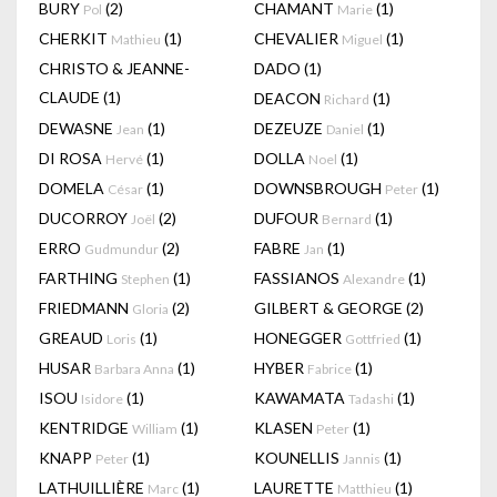
BURY
(2)
CHAMANT
(1)
Pol
Marie
CHERKIT
(1)
CHEVALIER
(1)
Mathieu
Miguel
CHRISTO & JEANNE-
DADO
(1)
CLAUDE
(1)
DEACON
(1)
Richard
DEWASNE
(1)
DEZEUZE
(1)
Jean
Daniel
DI ROSA
(1)
DOLLA
(1)
Hervé
Noel
DOMELA
(1)
DOWNSBROUGH
(1)
César
Peter
DUCORROY
(2)
DUFOUR
(1)
Joël
Bernard
ERRO
(2)
FABRE
(1)
Gudmundur
Jan
FARTHING
(1)
FASSIANOS
(1)
Stephen
Alexandre
FRIEDMANN
(2)
GILBERT & GEORGE
(2)
Gloria
GREAUD
(1)
HONEGGER
(1)
Loris
Gottfried
HUSAR
(1)
HYBER
(1)
Barbara Anna
Fabrice
ISOU
(1)
KAWAMATA
(1)
Isidore
Tadashi
KENTRIDGE
(1)
KLASEN
(1)
William
Peter
KNAPP
(1)
KOUNELLIS
(1)
Peter
Jannis
LATHUILLIÈRE
(1)
LAURETTE
(1)
Marc
Matthieu