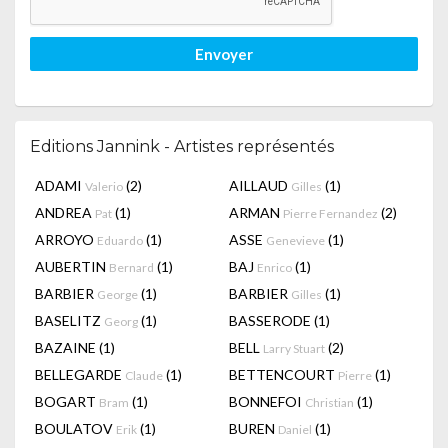
Envoyer
Editions Jannink - Artistes représentés
ADAMI
(2)
AILLAUD
(1)
Valerio
Gilles
ANDREA
(1)
ARMAN
(2)
Pat
Pierre Fernandez
ARROYO
(1)
ASSE
(1)
Eduardo
Genevieve
AUBERTIN
(1)
BAJ
(1)
Bernard
Enrico
BARBIER
(1)
BARBIER
(1)
George
Gilles
BASELITZ
(1)
BASSERODE
(1)
Georg
BAZAINE
(1)
BELL
(2)
Larry Stuart
BELLEGARDE
(1)
BETTENCOURT
(1)
Claude
Pierre
BOGART
(1)
BONNEFOI
(1)
Bram
Christian
BOULATOV
(1)
BUREN
(1)
Erik
Daniel