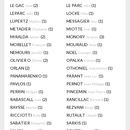
LE GAC
(2)
LE PARC
(1)
Jean
Julio
LEPARC
(1)
LOCKE
(1)
Julio
Hew
LÜPERTZ
(1)
MESSAGIER
(1)
Markus
Jean
METADIER
(1)
MIOTTE
(1)
Champion
Jean
MIRALDA
(2)
MONORY
(3)
Antoni
Jacques
MORELLET
(1)
MOURAUD
(1)
François
Tania
NEMOURS
(1)
NOEL
(1)
Aurélie
Georges
OLIVIER O
(2)
OPALKA
(1)
Olivier
Roman
ORLAN
(2)
OTHONIEL
(1)
Jean Michel
PANAMARENKO
(1)
PARANT
(1)
Jean-Luc
PAVLOS
(1)
PERNOT
(1)
Jean-Philippe
PERRIN
(1)
PINCEMIN
(1)
Philippe
Jean-Pierre
RABASCALL
(2)
RANCILLAC
(1)
Juan
Bernard
RAYSSE
(1)
REZVANI
(1)
Martial
Serge
RICCIOTTI
(1)
RUTAULT
(1)
Rudy
Claude
SABATIER
(1)
SARKIS
(1)
Benjamin