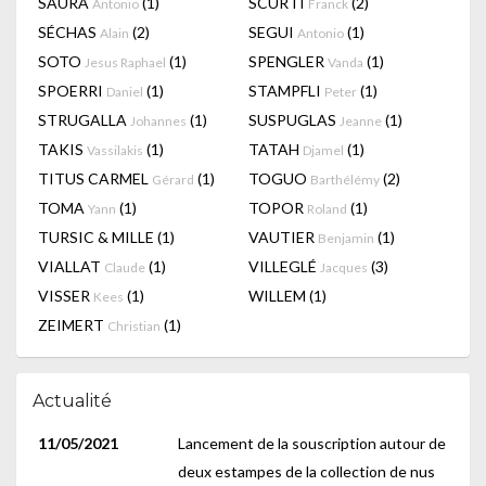
SAURA
(1)
SCURTI
(2)
Antonio
Franck
SÉCHAS
(2)
SEGUI
(1)
Alain
Antonio
SOTO
(1)
SPENGLER
(1)
Jesus Raphael
Vanda
SPOERRI
(1)
STAMPFLI
(1)
Daniel
Peter
STRUGALLA
(1)
SUSPUGLAS
(1)
Johannes
Jeanne
TAKIS
(1)
TATAH
(1)
Vassilakis
Djamel
TITUS CARMEL
(1)
TOGUO
(2)
Gérard
Barthélémy
TOMA
(1)
TOPOR
(1)
Yann
Roland
TURSIC & MILLE
(1)
VAUTIER
(1)
Benjamin
VIALLAT
(1)
VILLEGLÉ
(3)
Claude
Jacques
VISSER
(1)
WILLEM
(1)
Kees
ZEIMERT
(1)
Christian
Actualité
11/05/2021
Lancement de la souscription autour de
deux estampes de la collection de nus