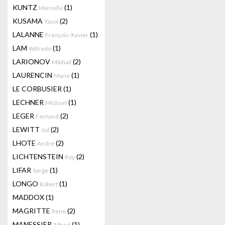
KUNTZ
(1)
Marcelle
KUSAMA
(2)
Yayoi
LALANNE
(1)
François-Xavier
LAM
(1)
Wifredo
LARIONOV
(2)
Mikhail
LAURENCIN
(1)
Marie
LE CORBUSIER
(1)
LECHNER
(1)
Michael
LEGER
(2)
Fernand
LEWITT
(2)
Sol
LHOTE
(2)
André
LICHTENSTEIN
(2)
Roy
LIFAR
(1)
Serge
LONGO
(1)
Robert
MADDOX
(1)
MAGRITTE
(2)
Rene
MANESSIER
(1)
Alfred