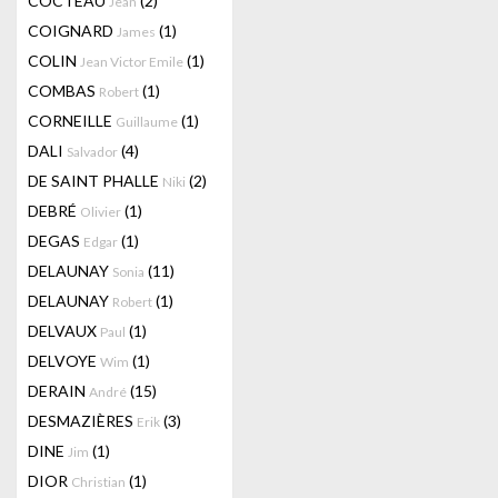
COCTEAU
(2)
Jean
COIGNARD
(1)
James
COLIN
(1)
Jean Victor Emile
COMBAS
(1)
Robert
CORNEILLE
(1)
Guillaume
DALI
(4)
Salvador
DE SAINT PHALLE
(2)
Niki
DEBRÉ
(1)
Olivier
DEGAS
(1)
Edgar
DELAUNAY
(11)
Sonia
DELAUNAY
(1)
Robert
DELVAUX
(1)
Paul
DELVOYE
(1)
Wim
DERAIN
(15)
André
DESMAZIÈRES
(3)
Erik
DINE
(1)
Jim
DIOR
(1)
Christian