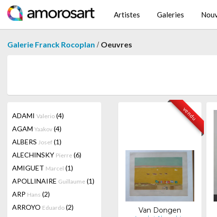
Artistes
Galeries
Nouv
/
Galerie Franck Rocoplan
Oeuvres
vendu
ADAMI
(4)
Valerio
AGAM
(4)
Yaakov
ALBERS
(1)
Josef
ALECHINSKY
(6)
Pierre
AMIGUET
(1)
Marcel
APOLLINAIRE
(1)
Guillaume
ARP
(2)
Hans
ARROYO
(2)
Eduardo
Van Dongen