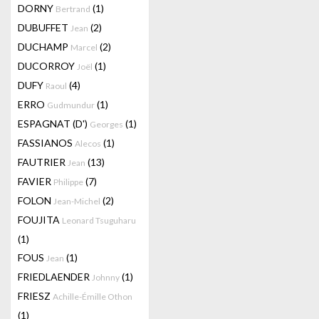
DORNY
(1)
Bertrand
DUBUFFET
(2)
Jean
DUCHAMP
(2)
Marcel
DUCORROY
(1)
Joël
DUFY
(4)
Raoul
ERRO
(1)
Gudmundur
ESPAGNAT (D')
(1)
Georges
FASSIANOS
(1)
Alecos
FAUTRIER
(13)
Jean
FAVIER
(7)
Philippe
FOLON
(2)
Jean-Michel
FOUJITA
Leonard Tsuguharu
(1)
FOUS
(1)
Jean
FRIEDLAENDER
(1)
Johnny
FRIESZ
Achille-Émille Othon
(1)