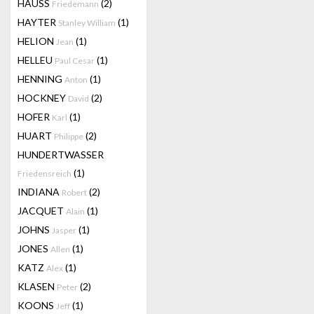
HAUSS
(2)
Friedemann
HAYTER
(1)
Stanley William
HELION
(1)
Jean
HELLEU
(1)
Paul Cesar
HENNING
(1)
Anton
HOCKNEY
(2)
David
HOFER
(1)
Karl
HUART
(2)
Philippe
HUNDERTWASSER
(1)
Friedensreich
INDIANA
(2)
Robert
JACQUET
(1)
Alain
JOHNS
(1)
Jasper
JONES
(1)
Allen
KATZ
(1)
Alex
KLASEN
(2)
Peter
KOONS
(1)
Jeff