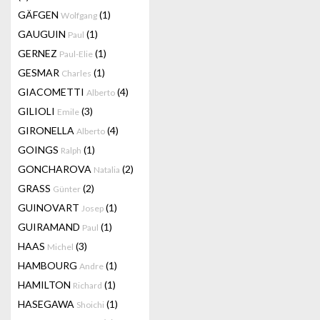
GÄFGEN
(1)
Wolfgang
GAUGUIN
(1)
Paul
GERNEZ
(1)
Paul-Elie
GESMAR
(1)
Charles
GIACOMETTI
(4)
Alberto
GILIOLI
(3)
Emile
GIRONELLA
(4)
Alberto
GOINGS
(1)
Ralph
GONCHAROVA
(2)
Natalia
GRASS
(2)
Günter
GUINOVART
(1)
Josep
GUIRAMAND
(1)
Paul
HAAS
(3)
Michel
HAMBOURG
(1)
Andre
HAMILTON
(1)
Richard
HASEGAWA
(1)
Shoichi