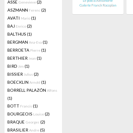
Le polo à Alexandrie
ASSE
(2)
Genevieve
Galerie Franck Rocoplan
ASZMANN
(2)
Ferenc
AVATI
(1)
Mario
BAJ
(2)
Enrico
BALTHUS
(1)
BERGMAN
(1)
Ana-Eva
BERROETA
(1)
Pierre
BERTHIER
(1)
Jean
BIRD
(1)
Jim
BISSIER
(2)
Julius
BOECKLIN
(1)
Arnold
BORRELL PALAZÓN
Alfons
(1)
BOTT
(1)
Francis
BOURGEOIS
(2)
Louise
BRAQUE
(2)
Georges
BRASILIER
(5)
Andre