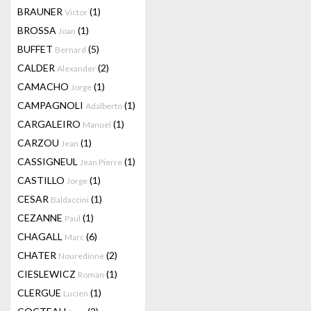
BRAUNER
(1)
Victor
BROSSA
(1)
Joan
BUFFET
(5)
Bernard
CALDER
(2)
Alexander
CAMACHO
(1)
Jorge
CAMPAGNOLI
(1)
Adalberto
CARGALEIRO
(1)
Manuel
CARZOU
(1)
Jean
CASSIGNEUL
(1)
Jean Pierre
CASTILLO
(1)
Jorge
CESAR
(1)
Baldaccini
CEZANNE
(1)
Paul
CHAGALL
(6)
Marc
CHATER
(2)
Nouredinne
CIESLEWICZ
(1)
Roman
CLERGUE
(1)
Lucien