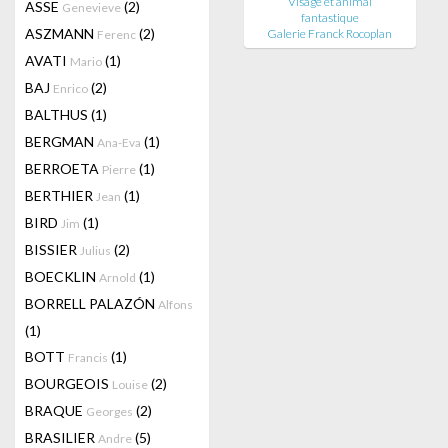
Visage et animal
ASSE
(2)
Genevieve
fantastique
ASZMANN
(2)
Galerie Franck Rocoplan
Ferenc
AVATI
(1)
Mario
BAJ
(2)
Enrico
BALTHUS
(1)
BERGMAN
(1)
Ana-Eva
BERROETA
(1)
Pierre
BERTHIER
(1)
Jean
BIRD
(1)
Jim
BISSIER
(2)
Julius
BOECKLIN
(1)
Arnold
BORRELL PALAZÓN
Alfons
(1)
BOTT
(1)
Francis
BOURGEOIS
(2)
Louise
BRAQUE
(2)
Georges
BRASILIER
(5)
Andre