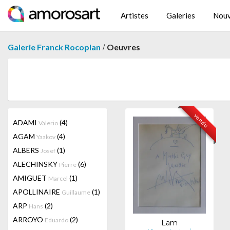
Artistes
Galeries
Nouv
/
Galerie Franck Rocoplan
Oeuvres
vendu
ADAMI
(4)
Valerio
AGAM
(4)
Yaakov
ALBERS
(1)
Josef
ALECHINSKY
(6)
Pierre
AMIGUET
(1)
Marcel
APOLLINAIRE
(1)
Guillaume
ARP
(2)
Hans
ARROYO
(2)
Eduardo
Lam