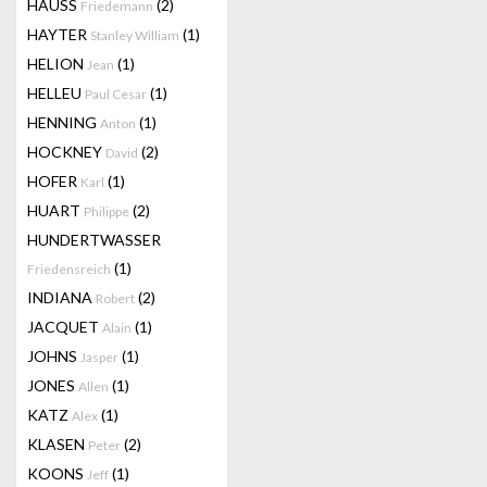
HAUSS
(2)
Friedemann
HAYTER
(1)
Stanley William
HELION
(1)
Jean
HELLEU
(1)
Paul Cesar
HENNING
(1)
Anton
HOCKNEY
(2)
David
HOFER
(1)
Karl
HUART
(2)
Philippe
HUNDERTWASSER
(1)
Friedensreich
INDIANA
(2)
Robert
JACQUET
(1)
Alain
JOHNS
(1)
Jasper
JONES
(1)
Allen
KATZ
(1)
Alex
KLASEN
(2)
Peter
KOONS
(1)
Jeff