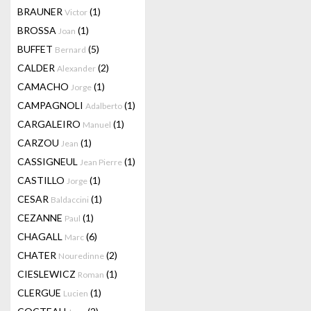
BRAUNER
(1)
Victor
BROSSA
(1)
Joan
BUFFET
(5)
Bernard
CALDER
(2)
Alexander
CAMACHO
(1)
Jorge
CAMPAGNOLI
(1)
Adalberto
CARGALEIRO
(1)
Manuel
CARZOU
(1)
Jean
CASSIGNEUL
(1)
Jean Pierre
CASTILLO
(1)
Jorge
CESAR
(1)
Baldaccini
CEZANNE
(1)
Paul
CHAGALL
(6)
Marc
CHATER
(2)
Nouredinne
CIESLEWICZ
(1)
Roman
CLERGUE
(1)
Lucien