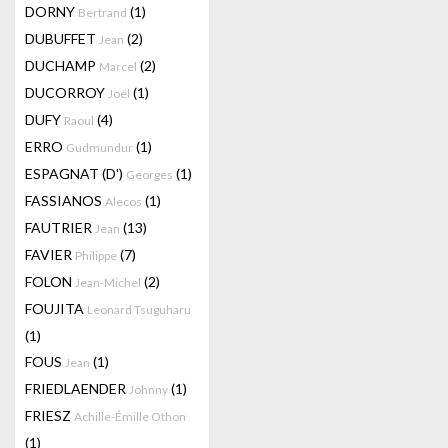
DORNY
(1)
Bertrand
DUBUFFET
(2)
Jean
DUCHAMP
(2)
Marcel
DUCORROY
(1)
Joël
DUFY
(4)
Raoul
ERRO
(1)
Gudmundur
ESPAGNAT (D')
(1)
Georges
FASSIANOS
(1)
Alecos
FAUTRIER
(13)
Jean
FAVIER
(7)
Philippe
FOLON
(2)
Jean-Michel
FOUJITA
Leonard Tsuguharu
(1)
FOUS
(1)
Jean
FRIEDLAENDER
(1)
Johnny
FRIESZ
Achille-Émille Othon
(1)