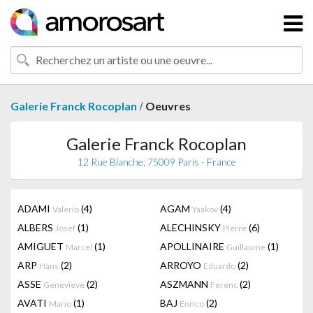
/
Galerie Franck Rocoplan
Oeuvres
Galerie Franck Rocoplan
12 Rue Blanche, 75009 Paris - France
ADAMI
(4)
AGAM
(4)
Valerio
Yaakov
ALBERS
(1)
ALECHINSKY
(6)
Josef
Pierre
AMIGUET
(1)
APOLLINAIRE
(1)
Marcel
Guillaume
ARP
(2)
ARROYO
(2)
Hans
Eduardo
ASSE
(2)
ASZMANN
(2)
Genevieve
Ferenc
AVATI
(1)
BAJ
(2)
Mario
Enrico