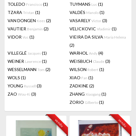
TOLEDO
(1)
TUYMANS
(1)
Francisco
Luc
TZARA
(1)
VALDÉS
(1)
Tristan
Manolo
VAN DONGEN
(2)
VASARELY
(3)
Kees
Victor
VAUTIER
(2)
VELICKOVIC
(1)
Benjamin
Vladimir
VIDOR
(1)
VIEIRA DA SILVA
Vuc
Maria Helena
(2)
VILLEGLÉ
(1)
WARHOL
(4)
Jacques
Andy
WEINER
(1)
WEISBUCH
(3)
Lawrence
Claude
WESSELMANN
(2)
WILSON
(1)
Tom
Robert
WOLS
(1)
XIAO
(1)
Fan
YOUNG
(3)
ZADKINE
(2)
Russell
ZAO
(3)
ZHANG
(1)
Wou-Ki
Xiaogang
ZORIO
(1)
Gilberto
vendu
vendu