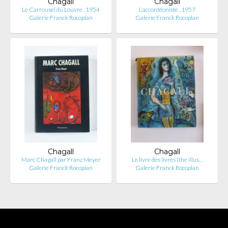
Chagall
Chagall
Le Carrousel du Louvre , 1954
L'accordéoniste , 1957
Galerie Franck Rocoplan
Galerie Franck Rocoplan
Chagall
Chagall
Marc Chagall par Franz Meyer
Le livre des livres (the illus…
Galerie Franck Rocoplan
Galerie Franck Rocoplan