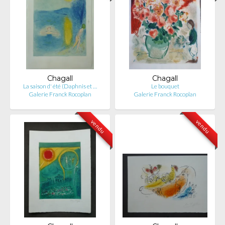
Chagall
Chagall
La saison d' été (Daphnis et …
Le bouquet
Galerie Franck Rocoplan
Galerie Franck Rocoplan
vendu
vendu