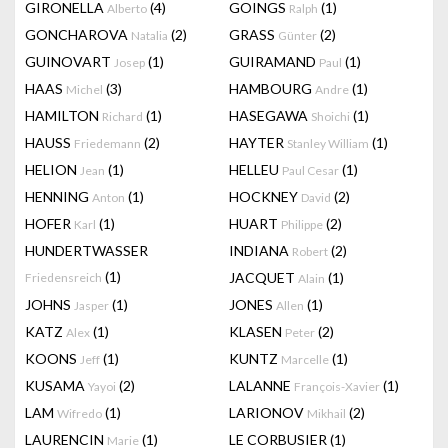
GIRONELLA
(4)
GOINGS
(1)
Alberto
Ralph
GONCHAROVA
(2)
GRASS
(2)
Natalia
Günter
GUINOVART
(1)
GUIRAMAND
(1)
Josep
Paul
HAAS
(3)
HAMBOURG
(1)
Michel
Andre
HAMILTON
(1)
HASEGAWA
(1)
Richard
Shoichi
HAUSS
(2)
HAYTER
(1)
Friedemann
Stanley William
HELION
(1)
HELLEU
(1)
Jean
Paul Cesar
HENNING
(1)
HOCKNEY
(2)
Anton
David
HOFER
(1)
HUART
(2)
Karl
Philippe
HUNDERTWASSER
INDIANA
(2)
Robert
(1)
JACQUET
(1)
Friedensreich
Alain
JOHNS
(1)
JONES
(1)
Jasper
Allen
KATZ
(1)
KLASEN
(2)
Alex
Peter
KOONS
(1)
KUNTZ
(1)
Jeff
Marcelle
KUSAMA
(2)
LALANNE
(1)
Yayoi
François-Xavier
LAM
(1)
LARIONOV
(2)
Wifredo
Mikhail
LAURENCIN
(1)
LE CORBUSIER
(1)
Marie