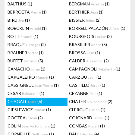
BALTHUS
(1)
BERGMAN
(1)
Ana-Eva
BERROETA
(1)
BERTHIER
(1)
Pierre
Jean
BIRD
(1)
BISSIER
(2)
Jim
Julius
BOECKLIN
(1)
BORRELL PALAZÓN
(1)
Arnold
Alfons
BOTT
(1)
BOURGEOIS
(2)
Francis
Louise
BRAQUE
(2)
BRASILIER
(5)
Georges
Andre
BRAUNER
(1)
BROSSA
(1)
Victor
Joan
BUFFET
(5)
CALDER
(2)
Bernard
Alexander
CAMACHO
(1)
CAMPAGNOLI
(1)
Jorge
Adalberto
CARGALEIRO
(1)
CARZOU
(1)
Manuel
Jean
CASSIGNEUL
(1)
CASTILLO
(1)
Jean Pierre
Jorge
CESAR
(1)
CEZANNE
(1)
Baldaccini
Paul
CHAGALL
(6)
CHATER
(2)
Marc
Nouredinne
CIESLEWICZ
(1)
CLERGUE
(1)
Roman
Lucien
COCTEAU
(2)
COIGNARD
(1)
Jean
James
COLIN
(1)
COMBAS
(1)
Jean Victor Emile
Robert
CORNEILLE
(1)
DALI
(4)
Guillaume
Salvador