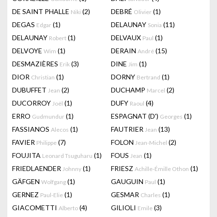
DE SAINT PHALLE
(2)
DEBRÉ
(1)
Niki
Olivier
DEGAS
(1)
DELAUNAY
(11)
Edgar
Sonia
DELAUNAY
(1)
DELVAUX
(1)
Robert
Paul
DELVOYE
(1)
DERAIN
(15)
Wim
André
DESMAZIÈRES
(3)
DINE
(1)
Erik
Jim
DIOR
(1)
DORNY
(1)
Christian
Bertrand
DUBUFFET
(2)
DUCHAMP
(2)
Jean
Marcel
DUCORROY
(1)
DUFY
(4)
Joël
Raoul
ERRO
(1)
ESPAGNAT (D')
(1)
Gudmundur
Georges
FASSIANOS
(1)
FAUTRIER
(13)
Alecos
Jean
FAVIER
(7)
FOLON
(2)
Philippe
Jean-Michel
FOUJITA
(1)
FOUS
(1)
Leonard Tsuguharu
Jean
FRIEDLAENDER
(1)
FRIESZ
(1)
Johnny
Achille-Émille Othon
GÄFGEN
(1)
GAUGUIN
(1)
Wolfgang
Paul
GERNEZ
(1)
GESMAR
(1)
Paul-Elie
Charles
GIACOMETTI
(4)
GILIOLI
(3)
Alberto
Emile