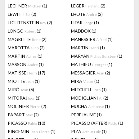
LECHNER
(1)
LEGER
(2)
Michael
Fernand
LEWITT
(2)
LHOTE
(2)
Sol
André
LICHTENSTEIN
(2)
LIFAR
(1)
Roy
Serge
LONGO
(1)
MADDOX
(1)
Robert
MAGRITTE
(2)
MANESSIER
(1)
Rene
Alfred
MAROTTA
(2)
MARTIN
(1)
Gino
Henri
MARTIN
(1)
MARYAN
(1)
Agnes
Pichas Burstein
MASSON
(1)
MATHIEU
(1)
Andre
Georges
MATISSE
(17)
MESSAGIER
(2)
Henri
Jean
MIOTTE
(1)
MIRA
(1)
Jean
Victor
MIRÓ
(6)
MITCHELL
(1)
Joan
Joan
MITORAJ
(1)
MODIGLIANI
(2)
Igor
A.
MOLINIER
(2)
MUCHA
(1)
Pierre
Alphonse
PAPART
(2)
PEREJAUME
(1)
Max
PICASSO
(10)
PICASSO (AFTER)
(1)
Pablo
Pablo
PINCEMIN
(1)
PIZA
(1)
Jean-Pierre
Arthur Luiz