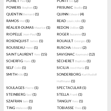
POIRET
(1)
PONTI
(2)
Paul
Gio
POWERS
(1)
PRISUNIC
(1)
Stephen
Studio
QUENTIN
(1)
QUINN
(4)
Bernard
Edward
RAMOS
(1)
READ
(1)
Mel
Louis John
RÉALIER-DUMAS
(1)
REDON
(2)
Maurice
Odilon
RIOPELLE
(1)
ROGER
(1)
Jean-Paul
Suzanne
ROSENQUIST
(1)
ROUAULT
(1)
James
Georges
ROUSSEAU
(1)
RUSCHA
(2)
Henri
Edward
SAINT LAURENT
(15)
SAVIGNAC
(12)
Yves
Raymond
SCHERFIG
(1)
SÉCHERET
(1)
Hans
Baptiste
SELF
(1)
SICILIA
(1)
Colin
José Maria
SMITH
(1)
SONDERBORG
Kiki
Kurt Rudolf
(1)
Hoffmann
SOULAGES
(1)
SPECTACULAR
(1)
Pierre
STEINBERG
(1)
STELLA
(1)
Saul
Frank
SZAFRAN
(1)
TANGUY
(1)
Sam
Yves
TING
(1)
TOBIASSE
(1)
Walasse
Theo