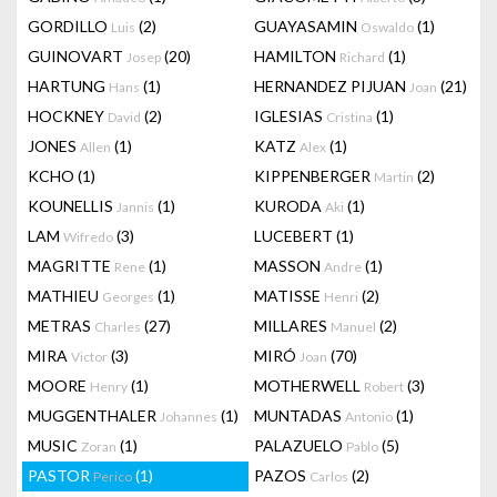
GORDILLO
(2)
GUAYASAMIN
(1)
Luis
Oswaldo
GUINOVART
(20)
HAMILTON
(1)
Josep
Richard
HARTUNG
(1)
HERNANDEZ PIJUAN
(21)
Hans
Joan
HOCKNEY
(2)
IGLESIAS
(1)
David
Cristina
JONES
(1)
KATZ
(1)
Allen
Alex
KCHO
(1)
KIPPENBERGER
(2)
Martin
KOUNELLIS
(1)
KURODA
(1)
Jannis
Aki
LAM
(3)
LUCEBERT
(1)
Wifredo
MAGRITTE
(1)
MASSON
(1)
Rene
Andre
MATHIEU
(1)
MATISSE
(2)
Georges
Henri
METRAS
(27)
MILLARES
(2)
Charles
Manuel
MIRA
(3)
MIRÓ
(70)
Victor
Joan
MOORE
(1)
MOTHERWELL
(3)
Henry
Robert
MUGGENTHALER
(1)
MUNTADAS
(1)
Johannes
Antonio
MUSIC
(1)
PALAZUELO
(5)
Zoran
Pablo
PASTOR
(1)
PAZOS
(2)
Perico
Carlos