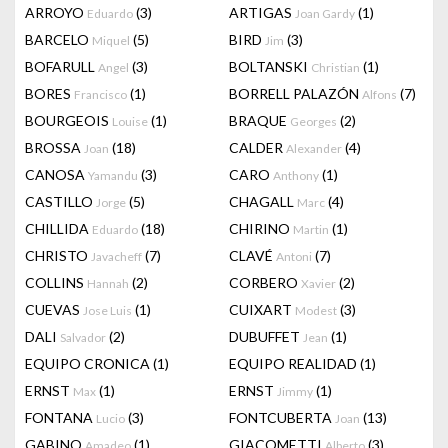
ARROYO
(3)
ARTIGAS
(1)
Eduardo
Joan Gardy
BARCELO
(5)
BIRD
(3)
Miquel
Jim
BOFARULL
(3)
BOLTANSKI
(1)
Angel
Christian
BORES
(1)
BORRELL PALAZÓN
(7)
Francisco
Alfons
BOURGEOIS
(1)
BRAQUE
(2)
Louise
Georges
BROSSA
(18)
CALDER
(4)
Joan
Alexander
CANOSA
(3)
CARO
(1)
Yamandu
Anthony
CASTILLO
(5)
CHAGALL
(4)
Jorge
Marc
CHILLIDA
(18)
CHIRINO
(1)
Eduardo
Martin
CHRISTO
(7)
CLAVÉ
(7)
Javacheff
Antoni
COLLINS
(2)
CORBERO
(2)
Hannah
Xavier
CUEVAS
(1)
CUIXART
(3)
Jose Luis
Modest
DALI
(2)
DUBUFFET
(1)
Salvador
Jean
EQUIPO CRONICA
(1)
EQUIPO REALIDAD
(1)
ERNST
(1)
ERNST
(1)
Max
Jimmy
FONTANA
(3)
FONTCUBERTA
(13)
Lucio
Joan
GABINO
(1)
GIACOMETTI
(3)
Amadeo
Alberto