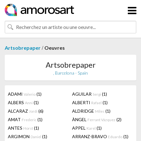
/
Artsobrepaper
Oeuvres
Artsobrepaper
, Barcelona - Spain
ADAMI
(1)
AGUILAR
(1)
Valerio
Sergi
ALBERS
(1)
ALBERTI
(1)
Anni
Rafael
ALCARAZ
(6)
ALDRIDGE
(1)
Jordi
Miles
AMAT
(1)
ÀNGEL
(2)
Frederic
Ferrant Vázquez
ANTES
(1)
APPEL
(1)
Horst
Karel
ARGIMON
(1)
ARRANZ-BRAVO
(1)
Daniel
Eduardo