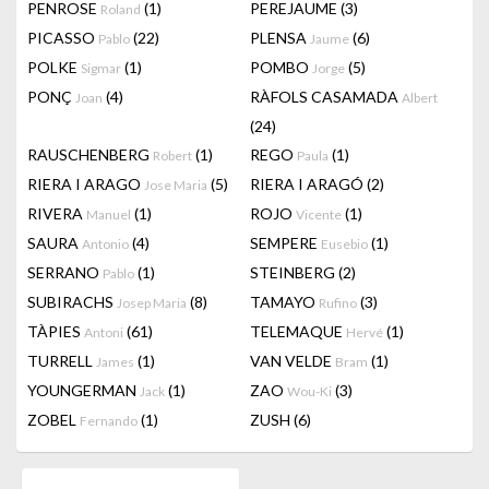
PENROSE
(1)
PEREJAUME
(3)
Roland
PICASSO
(22)
PLENSA
(6)
Pablo
Jaume
POLKE
(1)
POMBO
(5)
Sigmar
Jorge
PONÇ
(4)
RÀFOLS CASAMADA
Joan
Albert
(24)
RAUSCHENBERG
(1)
REGO
(1)
Robert
Paula
RIERA I ARAGO
(5)
RIERA I ARAGÓ
(2)
Jose Maria
RIVERA
(1)
ROJO
(1)
Manuel
Vicente
SAURA
(4)
SEMPERE
(1)
Antonio
Eusebio
SERRANO
(1)
STEINBERG
(2)
Pablo
SUBIRACHS
(8)
TAMAYO
(3)
Josep Maria
Rufino
TÀPIES
(61)
TELEMAQUE
(1)
Antoni
Hervé
TURRELL
(1)
VAN VELDE
(1)
James
Bram
YOUNGERMAN
(1)
ZAO
(3)
Jack
Wou-Ki
ZOBEL
(1)
ZUSH
(6)
Fernando