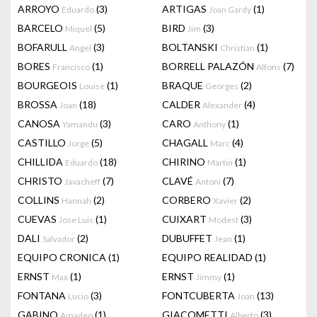
ARROYO
(3)
ARTIGAS
(1)
Eduardo
Joan Gardy
BARCELO
(5)
BIRD
(3)
Miquel
Jim
BOFARULL
(3)
BOLTANSKI
(1)
Angel
Christian
BORES
(1)
BORRELL PALAZÓN
(7)
Francisco
Alfons
BOURGEOIS
(1)
BRAQUE
(2)
Louise
Georges
BROSSA
(18)
CALDER
(4)
Joan
Alexander
CANOSA
(3)
CARO
(1)
Yamandu
Anthony
CASTILLO
(5)
CHAGALL
(4)
Jorge
Marc
CHILLIDA
(18)
CHIRINO
(1)
Eduardo
Martin
CHRISTO
(7)
CLAVÉ
(7)
Javacheff
Antoni
COLLINS
(2)
CORBERO
(2)
Hannah
Xavier
CUEVAS
(1)
CUIXART
(3)
Jose Luis
Modest
DALI
(2)
DUBUFFET
(1)
Salvador
Jean
EQUIPO CRONICA
(1)
EQUIPO REALIDAD
(1)
ERNST
(1)
ERNST
(1)
Max
Jimmy
FONTANA
(3)
FONTCUBERTA
(13)
Lucio
Joan
GABINO
(1)
GIACOMETTI
(3)
Amadeo
Alberto