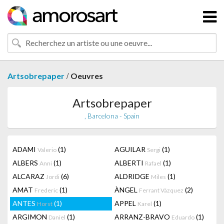
/
Artsobrepaper
Oeuvres
Artsobrepaper
, Barcelona - Spain
ADAMI
(1)
AGUILAR
(1)
Valerio
Sergi
ALBERS
(1)
ALBERTI
(1)
Anni
Rafael
ALCARAZ
(6)
ALDRIDGE
(1)
Jordi
Miles
AMAT
(1)
ÀNGEL
(2)
Frederic
Ferrant Vázquez
ANTES
(1)
APPEL
(1)
Horst
Karel
ARGIMON
(1)
ARRANZ-BRAVO
(1)
Daniel
Eduardo