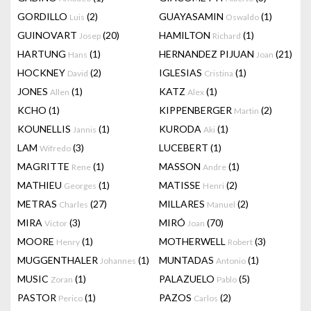
GORDILLO
(2)
GUAYASAMIN
(1)
Luis
Oswaldo
GUINOVART
(20)
HAMILTON
(1)
Josep
Richard
HARTUNG
(1)
HERNANDEZ PIJUAN
(21)
Hans
Joan
HOCKNEY
(2)
IGLESIAS
(1)
David
Cristina
JONES
(1)
KATZ
(1)
Allen
Alex
KCHO
(1)
KIPPENBERGER
(2)
Martin
KOUNELLIS
(1)
KURODA
(1)
Jannis
Aki
LAM
(3)
LUCEBERT
(1)
Wifredo
MAGRITTE
(1)
MASSON
(1)
Rene
Andre
MATHIEU
(1)
MATISSE
(2)
Georges
Henri
METRAS
(27)
MILLARES
(2)
Charles
Manuel
MIRA
(3)
MIRÓ
(70)
Victor
Joan
MOORE
(1)
MOTHERWELL
(3)
Henry
Robert
MUGGENTHALER
(1)
MUNTADAS
(1)
Johannes
Antonio
MUSIC
(1)
PALAZUELO
(5)
Zoran
Pablo
PASTOR
(1)
PAZOS
(2)
Perico
Carlos