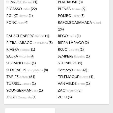
PENROSE
(1)
PEREJAUME
(3)
Roland
PICASSO
(22)
PLENSA
(6)
Pablo
Jaume
POLKE
(1)
POMBO
(5)
Sigmar
Jorge
PONÇ
(4)
RÀFOLS CASAMADA
Joan
Albert
(24)
RAUSCHENBERG
(1)
REGO
(1)
Robert
Paula
RIERA I ARAGO
(5)
RIERA I ARAGÓ
(2)
Jose Maria
RIVERA
(1)
ROJO
(1)
Manuel
Vicente
SAURA
(4)
SEMPERE
(1)
Antonio
Eusebio
SERRANO
(1)
STEINBERG
(2)
Pablo
SUBIRACHS
(8)
TAMAYO
(3)
Josep Maria
Rufino
TÀPIES
(61)
TELEMAQUE
(1)
Antoni
Hervé
TURRELL
(1)
VAN VELDE
(1)
James
Bram
YOUNGERMAN
(1)
ZAO
(3)
Jack
Wou-Ki
ZOBEL
(1)
ZUSH
(6)
Fernando